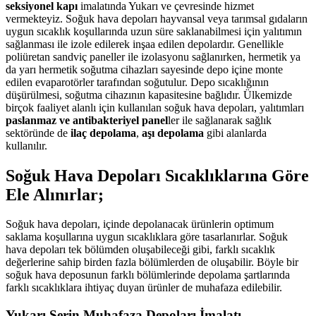
seksiyonel kapı
imalatında Yukarı ve çevresinde hizmet
vermekteyiz. Soğuk hava depoları hayvansal veya tarımsal gıdaların
uygun sıcaklık koşullarında uzun süre saklanabilmesi için yalıtımın
sağlanması ile izole edilerek inşaa edilen depolardır. Genellikle
poliüretan sandviç paneller ile izolasyonu sağlanırken, hermetik ya
da yarı hermetik soğutma cihazları sayesinde depo içine monte
edilen evaparotörler tarafından soğutulur. Depo sıcaklığının
düşürülmesi, soğutma cihazının kapasitesine bağlıdır. Ülkemizde
birçok faaliyet alanlı için kullanılan soğuk hava depoları, yalıtımları
paslanmaz ve antibakteriyel panel
ler ile sağlanarak sağlık
sektöründe de
ilaç depolama
,
aşı depolama
gibi alanlarda
kullanılır.
Soğuk Hava Depoları Sıcaklıklarına Göre
Ele Alınırlar;
Soğuk hava depoları, içinde depolanacak ürünlerin optimum
saklama koşullarına uygun sıcaklıklara göre tasarlanırlar. Soğuk
hava depoları tek bölümden oluşabileceği gibi, farklı sıcaklık
değerlerine sahip birden fazla bölümlerden de oluşabilir. Böyle bir
soğuk hava deposunun farklı bölümlerinde depolama şartlarında
farklı sıcaklıklara ihtiyaç duyan ürünler de muhafaza edilebilir.
Yukarı Serin Muhafaza Depoları İmalatı