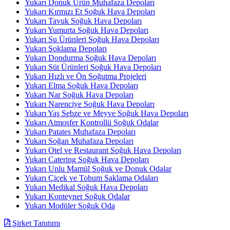
Yukarı Donuk Ürün Muhafaza Depoları
Yukarı Kırmızı Et Soğuk Hava Depoları
Yukarı Tavuk Soğuk Hava Depoları
Yukarı Yumurta Soğuk Hava Depoları
Yukarı Su Ürünleri Soğuk Hava Depoları
Yukarı Şoklama Depoları
Yukarı Dondurma Soğuk Hava Depoları
Yukarı Süt Ürünleri Soğuk Hava Depoları
Yukarı Hızlı ve Ön Soğutma Projeleri
Yukarı Elma Soğuk Hava Depoları
Yukarı Nar Soğuk Hava Depoları
Yukarı Narenciye Soğuk Hava Depoları
Yukarı Yaş Sebze ve Meyve Soğuk Hava Depoları
Yukarı Atmosfer Kontrollü Soğuk Odalar
Yukarı Patates Muhafaza Depoları
Yukarı Soğan Muhafaza Depoları
Yukarı Otel ve Restaurant Soğuk Hava Depoları
Yukarı Catering Soğuk Hava Depoları
Yukarı Unlu Mamül Soğuk ve Donuk Odalar
Yukarı Çiçek ve Tohum Saklama Odaları
Yukarı Medikal Soğuk Hava Depoları
Yukarı Konteyner Soğuk Odalar
Yukarı Modüler Soğuk Oda
Şirket Tanıtımı