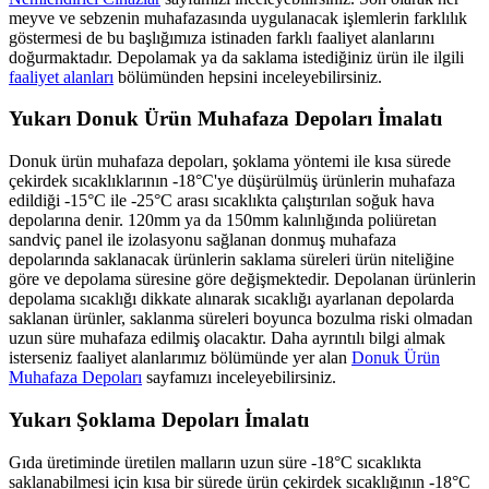
meyve ve sebzenin muhafazasında uygulanacak işlemlerin farklılık
göstermesi de bu başlığımıza istinaden farklı faaliyet alanlarını
doğurmaktadır. Depolamak ya da saklama istediğiniz ürün ile ilgili
faaliyet alanları
bölümünden hepsini inceleyebilirsiniz.
Yukarı Donuk Ürün Muhafaza Depoları İmalatı
Donuk ürün muhafaza depoları, şoklama yöntemi ile kısa sürede
çekirdek sıcaklıklarının -18°C'ye düşürülmüş ürünlerin muhafaza
edildiği -15°C ile -25°C arası sıcaklıkta çalıştırılan soğuk hava
depolarına denir. 120mm ya da 150mm kalınlığında poliüretan
sandviç panel ile izolasyonu sağlanan donmuş muhafaza
depolarında saklanacak ürünlerin saklama süreleri ürün niteliğine
göre ve depolama süresine göre değişmektedir. Depolanan ürünlerin
depolama sıcaklığı dikkate alınarak sıcaklığı ayarlanan depolarda
saklanan ürünler, saklanma süreleri boyunca bozulma riski olmadan
uzun süre muhafaza edilmiş olacaktır. Daha ayrıntılı bilgi almak
isterseniz faaliyet alanlarımız bölümünde yer alan
Donuk Ürün
Muhafaza Depoları
sayfamızı inceleyebilirsiniz.
Yukarı Şoklama Depoları İmalatı
Gıda üretiminde üretilen malların uzun süre -18°C sıcaklıkta
saklanabilmesi için kısa bir sürede ürün çekirdek sıcaklığının -18°C