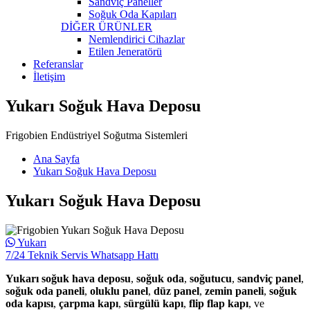
Sandviç Paneller
Soğuk Oda Kapıları
DİĞER ÜRÜNLER
Nemlendirici Cihazlar
Etilen Jeneratörü
Referanslar
İletişim
Yukarı Soğuk Hava Deposu
Frigobien Endüstriyel Soğutma Sistemleri
Ana Sayfa
Yukarı Soğuk Hava Deposu
Yukarı Soğuk Hava Deposu
Yukarı
7/24 Teknik Servis Whatsapp Hattı
Yukarı soğuk hava deposu
,
soğuk oda
,
soğutucu
,
sandviç panel
,
soğuk oda paneli
,
oluklu panel
,
düz panel
,
zemin paneli
,
soğuk
oda kapısı
,
çarpma kapı
,
sürgülü kapı
,
flip flap kapı
, ve