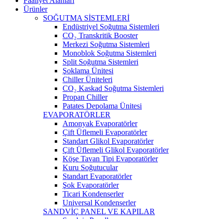
Faaliyet Alanları
Ürünler
SOĞUTMA SİSTEMLERİ
Endüstriyel Soğutma Sistemleri
CO₂ Transkritik Booster
Merkezi Soğutma Sistemleri
Monoblok Soğutma Sistemleri
Split Soğutma Sistemleri
Şoklama Ünitesi
Chiller Üniteleri
CO₂ Kaskad Soğutma Sistemleri
Propan Chiller
Patates Depolama Ünitesi
EVAPORATÖRLER
Amonyak Evaporatörler
Çift Üflemeli Evaporatörler
Standart Glikol Evaporatörler
Çift Üflemeli Glikol Evaporatörler
Köşe Tavan Tipi Evaporatörler
Kuru Soğutucular
Standart Evaporatörler
Şok Evaporatörler
Ticari Kondenserler
Universal Kondenserler
SANDVİÇ PANEL VE KAPILAR