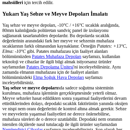
mahsülleri
için tercih edilir.
Yukarı Yaş Sebze ve Meyve Depoları İmalatı
Yaş sebze ve meyve depoları, -10°C / +16°C sıcaklık aralığında,
80mm kalınlığında poliüretan sandviç panel ile izolasyonu
sağlanarak tasarlanabilen depolardır. Bu depolarda sıcaklık
değerlerinin arasındaki fark her meyve ve sebzenin muhafaza
sıcaklarının farklı olmasından kaynaklanır. Örneğin
Patates: +13°C
,
Elma: -10°C
gibi. Patates muhafazası için faaliyet alanları
bölümümüzden
Patates Muhafaza Depoları
sayfamızı, kullanılan
teknoloji ve cihazlar ile ilgili bilgi almak istiyorsanız ürünler
sayfamızdan
Patates Depolama Ünitesi
'ni inceleyebilirsiniz. Aynı
zamanda elmanın muhafazası için de faaliyet alanları
bölümümüzdeki
Elma Soğuk Hava Depoları
sayfamızı
inceleyebilirsiniz.
Yaş sebze ve meyve depoları
nda sadece soğutma sisteminin
kurulması, muhafaza işleminin gerçekleşmesinde yeterli olmaz.
Meyve sebzeler hasat edildikten sonra yaşamsal faaliyetlerini devam
ettirdiklerinden dolayı, depodaki sıcaklık faktörünün yanında oksijen
ve nispi nem oranı değerlerini de kontrol altına almak gerekir. Sebze
ve meyvelerin yaşamsal faaliyetleri ne derece önlenebilirse,
muhafaza süreleri de o derece uzatılabilir. Depodaki nem oranının
istenilen ölçülerde nasıl tutulacağı ile ilgili ürünler sayfamızdan
Nemlendirici Cihazlar
sayfamızı inceleyebilirsiniz. Son olarak her