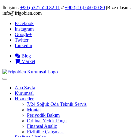
İletişim :
+90 (532) 550 82 11
//
+90 (216) 660 00 80
|Bize ulaşın :
info@frigobien.com
Facebook
Instagram
Google+
Twitter
Linkedin
Blog
Market
Ana Sayfa
Kurumsal
Hizmetler
7/24 Soğuk Oda Teknik Servis
Montaj
Periyodik Bakım
Orijinal Yedek Parça
Finansal Analiz
Fizibilite Çalışması