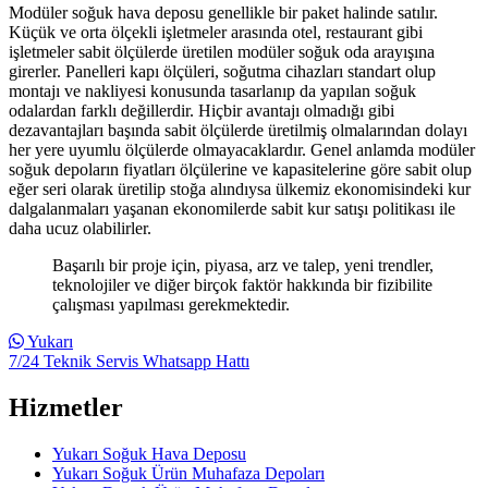
Modüler soğuk hava deposu genellikle bir paket halinde satılır.
Küçük ve orta ölçekli işletmeler arasında otel, restaurant gibi
işletmeler sabit ölçülerde üretilen modüler soğuk oda arayışına
girerler. Panelleri kapı ölçüleri, soğutma cihazları standart olup
montajı ve nakliyesi konusunda tasarlanıp da yapılan soğuk
odalardan farklı değillerdir. Hiçbir avantajı olmadığı gibi
dezavantajları başında sabit ölçülerde üretilmiş olmalarından dolayı
her yere uyumlu ölçülerde olmayacaklardır. Genel anlamda modüler
soğuk depoların fiyatları ölçülerine ve kapasitelerine göre sabit olup
eğer seri olarak üretilip stoğa alındıysa ülkemiz ekonomisindeki kur
dalgalanmaları yaşanan ekonomilerde sabit kur satışı politikası ile
daha ucuz olabilirler.
Başarılı bir proje için, piyasa, arz ve talep, yeni trendler,
teknolojiler ve diğer birçok faktör hakkında bir fizibilite
çalışması yapılması gerekmektedir.
Yukarı
7/24 Teknik Servis Whatsapp Hattı
Hizmetler
Yukarı Soğuk Hava Deposu
Yukarı Soğuk Ürün Muhafaza Depoları