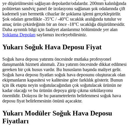
ye düşürülmesini sağlayan depolardır/odalardır. 200mm kalınlığında
poliüretan sandviç panel ile izolasyonu sağlanan şok odalarında çift
kademeli yarı hermetik cihazlar ile şoklama işlemi gerçekleştirilir.
Şok odaları genellikle -35°C / -40°C sıcaklık aralığında tutulur ve
amaç ürün çekirdeğinin bir an önce -18°C sıcaklığa düşürülmesidir.
Daha ayrıntılı bilgi için faaliyet alanlarımız bölümünde yer alan
Şoklama Depoları
sayfamızı inceleyebilirsiniz.
Yukarı Soğuk Hava Deposu Fiyat
Soğuk hava deposu yatırımı öncesinde mutlaka profesyonel
danışmanlık hizmeti alınmalı. Zira yatırım öncesinde dikkat edilmesi
gereken bir çok husus vardır. Bu hususların başında maliyet gelir.
Soğuk hava deposu fiyatları soğuk hava deposunu oluşturacak olan
ekipmanların kapasitesi ve kalitesine göre farklılık gösterir. Bunun
için ilk etapta neyin soğutulacağından çok soğutulacak ürünün ne
kadar olacağı ve bu ürünün depoya girip çıkma sirkülasyonu
önemlidir. Dolayısı ile bu parametrelerin belirlenmesi soğuk hava
deposu fiyat belirlemesinin önünü açacaktır.
Yukarı Modüler Soğuk Hava Deposu
Fiyatları