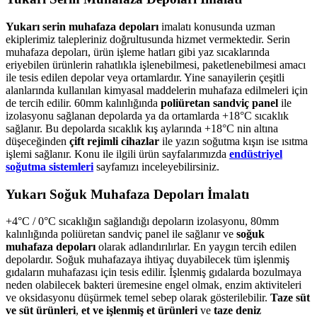
Yukarı serin muhafaza depoları
imalatı konusunda uzman
ekiplerimiz talepleriniz doğrultusunda hizmet vermektedir. Serin
muhafaza depoları, ürün işleme hatları gibi yaz sıcaklarında
eriyebilen ürünlerin rahatlıkla işlenebilmesi, paketlenebilmesi amacı
ile tesis edilen depolar veya ortamlardır. Yine sanayilerin çeşitli
alanlarında kullanılan kimyasal maddelerin muhafaza edilmeleri için
de tercih edilir. 60mm kalınlığında
poliüretan sandviç panel
ile
izolasyonu sağlanan depolarda ya da ortamlarda +18°C sıcaklık
sağlanır. Bu depolarda sıcaklık kış aylarında +18°C nin altına
düşeceğinden
çift rejimli cihazlar
ile yazın soğutma kışın ise ısıtma
işlemi sağlanır. Konu ile ilgili ürün sayfalarımızda
endüstriyel
soğutma sistemleri
sayfamızı inceleyebilirsiniz.
Yukarı Soğuk Muhafaza Depoları İmalatı
+4°C / 0°C sıcaklığın sağlandığı depoların izolasyonu, 80mm
kalınlığında poliüretan sandviç panel ile sağlanır ve
soğuk
muhafaza depoları
olarak adlandırılırlar. En yaygın tercih edilen
depolardır. Soğuk muhafazaya ihtiyaç duyabilecek tüm işlenmiş
gıdaların muhafazası için tesis edilir. İşlenmiş gıdalarda bozulmaya
neden olabilecek bakteri üremesine engel olmak, enzim aktiviteleri
ve oksidasyonu düşürmek temel sebep olarak gösterilebilir.
Taze süt
ve süt ürünleri
,
et ve işlenmiş et ürünleri
ve
taze deniz