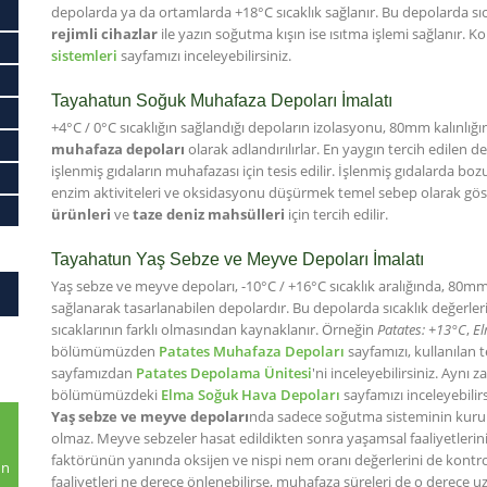
depolarda ya da ortamlarda +18°C sıcaklık sağlanır. Bu depolarda sı
rejimli cihazlar
ile yazın soğutma kışın ise ısıtma işlemi sağlanır. Ko
sistemleri
sayfamızı inceleyebilirsiniz.
Tayahatun Soğuk Muhafaza Depoları İmalatı
+4°C / 0°C sıcaklığın sağlandığı depoların izolasyonu, 80mm kalınlığı
muhafaza depoları
olarak adlandırılırlar. En yaygın tercih edilen
işlenmiş gıdaların muhafazası için tesis edilir. İşlenmiş gıdalarda 
enzim aktiviteleri ve oksidasyonu düşürmek temel sebep olarak göste
ürünleri
ve
taze deniz mahsülleri
için tercih edilir.
Tayahatun Yaş Sebze ve Meyve Depoları İmalatı
Yaş sebze ve meyve depoları, -10°C / +16°C sıcaklık aralığında, 80mm
sağlanarak tasarlanabilen depolardır. Bu depolarda sıcaklık değerl
sıcaklarının farklı olmasından kaynaklanır. Örneğin
Patates: +13°C
,
El
bölümümüzden
Patates Muhafaza Depoları
sayfamızı, kullanılan te
sayfamızdan
Patates Depolama Ünitesi
'ni inceleyebilirsiniz. Aynı
bölümümüzdeki
Elma Soğuk Hava Depoları
sayfamızı inceleyebilirs
Yaş sebze ve meyve depoları
nda sadece soğutma sisteminin kurul
olmaz. Meyve sebzeler hasat edildikten sonra yaşamsal faaliyetlerini
faktörünün yanında oksijen ve nispi nem oranı değerlerini de kontro
un
faaliyetleri ne derece önlenebilirse, muhafaza süreleri de o derece uz