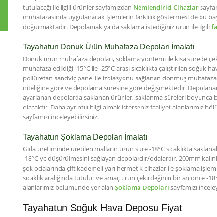
tutulacağı ile ilgili ürünler sayfamızdan
Nemlendirici Cihazlar
sayfam
muhafazasında uygulanacak işlemlerin farklılık göstermesi de bu başlığ
doğurmaktadır. Depolamak ya da saklama istediğiniz ürün ile ilgili
f
Tayahatun Donuk Ürün Muhafaza Depoları İmalatı
Donuk ürün muhafaza depoları, şoklama yöntemi ile kısa sürede çeki
muhafaza edildiği -15°C ile -25°C arası sıcaklıkta çalıştırılan soğu
poliüretan sandviç panel ile izolasyonu sağlanan donmuş muhafaza 
niteliğine göre ve depolama süresine göre değişmektedir. Depolanan 
ayarlanan depolarda saklanan ürünler, saklanma süreleri boyunca 
olacaktır. Daha ayrıntılı bilgi almak isterseniz faaliyet alanlarımız 
sayfamızı inceleyebilirsiniz.
Tayahatun Şoklama Depoları İmalatı
Gıda üretiminde üretilen malların uzun süre -18°C sıcaklıkta saklanabi
-18°C ye düşürülmesini sağlayan depolardır/odalardır. 200mm kalınl
şok odalarında çift kademeli yarı hermetik cihazlar ile şoklama işlemi g
sıcaklık aralığında tutulur ve amaç ürün çekirdeğinin bir an önce -18°C
alanlarımız bölümünde yer alan
Şoklama Depoları
sayfamızı inceley
Tayahatun Soğuk Hava Deposu Fiyat