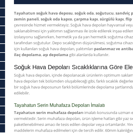
Tayahatun soğuk hava deposu
,
soğuk oda
,
soğutucu
,
sandviç 
zemin paneli
,
soğuk oda kapısı
,
çarpma kapı
,
sürgülü kapı
,
flip
çevresinde hizmet vermekteyiz. Soğuk hava depoları hayvansal veya 
saklanabilmesi için yalıtımın sağlanması ile izole edilerek inşaa edile
izolasyonu sağlanırken, hermetik ya da yarı hermetik soğutma cihaz
tarafından soğutulur. Depo sıcaklığının düşürülmesi, soğutma cihazını
için kullanılan soğuk hava depoları, yalıtımları
paslanmaz ve antiba
ilaç depolama
,
aşı depolama
gibi alanlarda kullanılır.
Soğuk Hava Depoları Sıcaklıklarına Göre Ele A
Soğuk hava depoları, içinde depolanacak ürünlerin optimum saklama 
hava depoları tek bölümden oluşabileceği gibi, farklı sıcaklık değerl
bir soğuk hava deposunun farklı bölümlerinde depolama şartlarında 
edilebilir.
Tayahatun Serin Muhafaza Depoları İmalatı
Tayahatun serin muhafaza depoları
imalatı konusunda uzman ek
vermektedir. Serin muhafaza depoları, ürün işleme hatları gibi yaz sıc
paketlenebilmesi amacı ile tesis edilen depolar veya ortamlardır. Yine
maddelerin muhafaza edilmeleri için de tercih edilir. 60mm kalınlığı