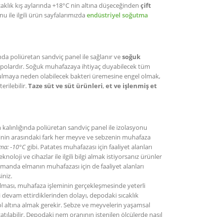
caklık kış aylarında +18°C nin altına düşeceğinden
çift
nu ile ilgili ürün sayfalarımızda
endüstriyel soğutma
nda poliüretan sandviç panel ile sağlanır ve
soğuk
 depolardır. Soğuk muhafazaya ihtiyaç duyabilecek tüm
bozulmaya neden olabilecek bakteri üremesine engel olmak,
rilebilir.
Taze süt ve süt ürünleri
,
et ve işlenmiş et
 kalınlığında poliüretan sandviç panel ile izolasyonu
erinin arasındaki fark her meyve ve sebzenin muhafaza
ma: -10°C
gibi. Patates muhafazası için faaliyet alanları
knoloji ve cihazlar ile ilgili bilgi almak istiyorsanız ürünler
 zamanda elmanın muhafazası için de faaliyet alanları
iniz.
ması, muhafaza işleminin gerçekleşmesinde yeterli
 devam ettirdiklerinden dolayı, depodaki sıcaklık
l altına almak gerekir. Sebze ve meyvelerin yaşamsal
atılabilir. Depodaki nem oranının istenilen ölçülerde nasıl