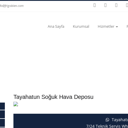
nfo@frigobien.com
Ana Sayfa
Kurumsal
Hizmetler
Tayahatun Soğuk Hava Deposu
Tayahat
7/24 Teknik Servis Wh