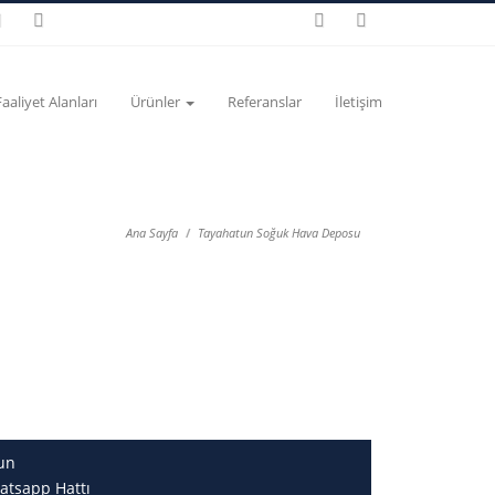
Faaliyet Alanları
Ürünler
Referanslar
İletişim
Ana Sayfa
Tayahatun Soğuk Hava Deposu
un
atsapp Hattı