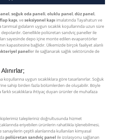
panel
,
soğuk oda paneli
,
oluklu panel
,
düz panel
,
 flap kapı
, ve
seksiyonel kapı
imalatında Tayahatun ve
tarımsal gıdaların uygun sıcaklık koşullarında uzun süre
n depolardır. Genellikle poliüretan sandviç paneller ile
ları sayesinde depo içine monte edilen evaparotörler
n kapasitesine bağlıdır. Ülkemizde birçok faaliyet alanlı
kteriyel panel
ler ile sağlanarak sağlık sektöründe de
lınırlar;
koşullarına uygun sıcaklıklara göre tasarlanırlar. Soğuk
erine sahip birden fazla bölümlerden de oluşabilir. Böyle
farklı sıcaklıklara ihtiyaç duyan ürünler de muhafaza
iplerimiz talepleriniz doğrultusunda hizmet
aklarında eriyebilen ürünlerin rahatlıkla işlenebilmesi,
 sanayilerin çeşitli alanlarında kullanılan kimyasal
nda
poliüretan sandviç panel
ile izolasyonu sağlanan