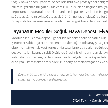
Soğuk hava deposu yatırımı öncesinde mutlaka profesyonel danışmanl
edilmesi gereken bir çok husus vardır. Bu hususların başında maliye
deposunu oluşturacak olan ekipmanların kapasitesi ve kalitesine göre 
soğutulacağından çok soğutulacak ürünün ne kadar olacağı ve bu ü
Dolayısı ile bu parametrelerin belirlenmesi soğuk hava deposu fiyat
Tayahatun Modüler Soğuk Hava Deposu Fiyat
Modüler soğuk hava deposu genellikle bir paket halinde satılır. Küçük
işletmeler sabit ölçülerde üretilen modüler soğuk oda arayışına girerl
olup montajı ve nakliyesi konusunda tasarlanıp da yapılan soğuk odala
dezavantajları başında sabit ölçülerde üretilmiş olmalarından dolay
anlamda modüler soğuk depoların fiyatları ölçülerine ve kapasitelerin
alındıysa ülkemiz ekonomisindeki kur dalgalanmaları yaşanan ekonomile
Başarılı bir proje için, piyasa, arz ve talep, yeni trendler, teknolo
çalışması yapılması gerekmektedir.
Tayahat
7/24 Teknik Servis Wh