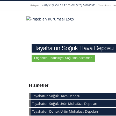
İletişim :
+90 (532) 550 82 11
//
+90 (216) 660 00 80
|Bize ulaşın : i
Tayahatun Soğuk Hava Deposu
Frigobien Endüstriyel Soğutma Sistemleri
Hizmetler
Tayahatun Soğuk Hava Deposu
Tayahatun Soğuk Ürün Muhafaza Depoları
Tayahatun Donuk Ürün Muhafaza Depoları