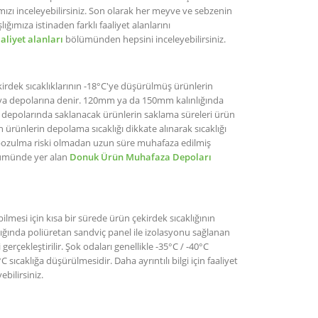
ızı inceleyebilirsiniz. Son olarak her meyve ve sebzenin
ımıza istinaden farklı faaliyet alanlarını
aaliyet alanları
bölümünden hepsini inceleyebilirsiniz.
rdek sıcaklıklarının -18°C'ye düşürülmüş ürünlerin
k hava depolarına denir. 120mm ya da 150mm kalınlığında
depolarında saklanacak ürünlerin saklama süreleri ürün
ürünlerin depolama sıcaklığı dikkate alınarak sıcaklığı
bozulma riski olmadan uzun süre muhafaza edilmiş
bölümünde yer alan
Donuk Ürün Muhafaza Depoları
lmesi için kısa bir sürede ürün çekirdek sıcaklığının
ığında poliüretan sandviç panel ile izolasyonu sağlanan
erçekleştirilir. Şok odaları genellikle -35°C / -40°C
 sıcaklığa düşürülmesidir. Daha ayrıntılı bilgi için faaliyet
ebilirsiniz.