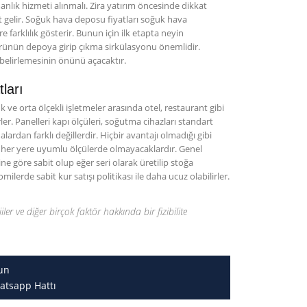
ık hizmeti alınmalı. Zira yatırım öncesinde dikkat
t gelir. Soğuk hava deposu fiyatları soğuk hava
farklılık gösterir. Bunun için ilk etapta neyin
rünün depoya girip çıkma sirkülasyonu önemlidir.
 belirlemesinin önünü açacaktır.
ları
 ve orta ölçekli işletmeler arasında otel, restaurant gibi
er. Panelleri kapı ölçüleri, soğutma cihazları standart
rdan farklı değillerdir. Hiçbir avantajı olmadığı gibi
ı her yere uyumlu ölçülerde olmayacaklardır. Genel
e göre sabit olup eğer seri olarak üretilip stoğa
rde sabit kur satışı politikası ile daha ucuz olabilirler.
jiler ve diğer birçok faktör hakkında bir fizibilite
un
atsapp Hattı