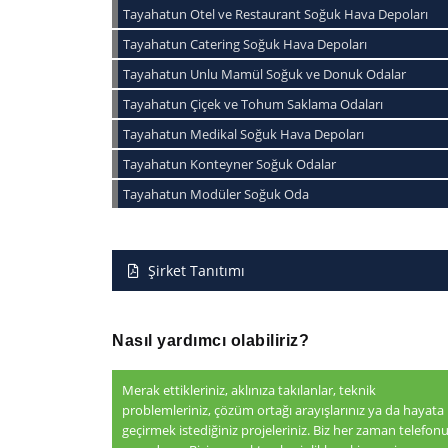
Tayahatun Otel ve Restaurant Soğuk Hava Depoları
Tayahatun Catering Soğuk Hava Depoları
Tayahatun Unlu Mamül Soğuk ve Donuk Odalar
Tayahatun Çiçek ve Tohum Saklama Odaları
Tayahatun Medikal Soğuk Hava Depoları
Tayahatun Konteyner Soğuk Odalar
Tayahatun Modüler Soğuk Oda
Şirket Tanıtımı
Nasıl yardımcı olabiliriz?
Merak ettikleriniz, aklınıza takılanlar, teknik
problemleriniz, çözüm ortağı arayışlarınız ya da hayata
geçirmek istediğiniz projeleriniz. Biz her zaman telefon