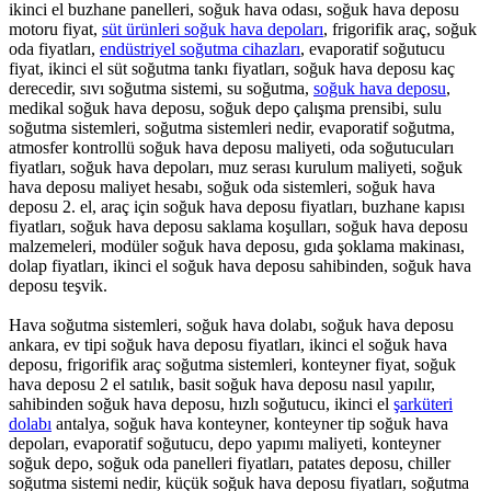
ikinci el buzhane panelleri, soğuk hava odası, soğuk hava deposu
motoru fiyat,
süt ürünleri soğuk hava depoları
, frigorifik araç, soğuk
oda fiyatları,
endüstriyel soğutma cihazları
, evaporatif soğutucu
fiyat, ikinci el süt soğutma tankı fiyatları, soğuk hava deposu kaç
derecedir, sıvı soğutma sistemi, su soğutma,
soğuk hava deposu
,
medikal soğuk hava deposu, soğuk depo çalışma prensibi, sulu
soğutma sistemleri, soğutma sistemleri nedir, evaporatif soğutma,
atmosfer kontrollü soğuk hava deposu maliyeti, oda soğutucuları
fiyatları, soğuk hava depoları, muz serası kurulum maliyeti, soğuk
hava deposu maliyet hesabı, soğuk oda sistemleri, soğuk hava
deposu 2. el, araç için soğuk hava deposu fiyatları, buzhane kapısı
fiyatları, soğuk hava deposu saklama koşulları, soğuk hava deposu
malzemeleri, modüler soğuk hava deposu, gıda şoklama makinası,
dolap fiyatları, ikinci el soğuk hava deposu sahibinden, soğuk hava
deposu teşvik.
Hava soğutma sistemleri, soğuk hava dolabı, soğuk hava deposu
ankara, ev tipi soğuk hava deposu fiyatları, ikinci el soğuk hava
deposu, frigorifik araç soğutma sistemleri, konteyner fiyat, soğuk
hava deposu 2 el satılık, basit soğuk hava deposu nasıl yapılır,
sahibinden soğuk hava deposu, hızlı soğutucu, ikinci el
şarküteri
dolabı
antalya, soğuk hava konteyner, konteyner tip soğuk hava
depoları, evaporatif soğutucu, depo yapımı maliyeti, konteyner
soğuk depo, soğuk oda panelleri fiyatları, patates deposu, chiller
soğutma sistemi nedir, küçük soğuk hava deposu fiyatları, soğutma