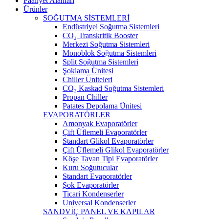
Faaliyet Alanları
Ürünler
SOĞUTMA SİSTEMLERİ
Endüstriyel Soğutma Sistemleri
CO₂ Transkritik Booster
Merkezi Soğutma Sistemleri
Monoblok Soğutma Sistemleri
Split Soğutma Sistemleri
Şoklama Ünitesi
Chiller Üniteleri
CO₂ Kaskad Soğutma Sistemleri
Propan Chiller
Patates Depolama Ünitesi
EVAPORATÖRLER
Amonyak Evaporatörler
Çift Üflemeli Evaporatörler
Standart Glikol Evaporatörler
Çift Üflemeli Glikol Evaporatörler
Köşe Tavan Tipi Evaporatörler
Kuru Soğutucular
Standart Evaporatörler
Şok Evaporatörler
Ticari Kondenserler
Universal Kondenserler
SANDVİÇ PANEL VE KAPILAR