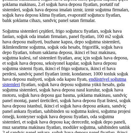
şoklama makinası, 2.el soğuk hava deposu fiyatları, portatif raf
sistemleri, soğuk hava deposu imalatı izmir, izmir soğutma firmaları,
soğuk hava deposu klima fiyatları, evaporatif soğutucu fiyatları,
balık şoklama cihazı, sandviç panel satan firmalar.
Soğutma sistemleri çeşitleri, frigo soğutucu fiyatları, soğuk hava
fanları, soğuk oda imalatı firmaları, panel fiyatları, 100 m2 soğuk
hava deposu maliyeti, buzhane kapısı, depo soğutma sistemleri,
iklimlendirme soğutma, soğuk oda hesabı, frigorifik, soğuk hava
depo fiyatları, tohum saklama deposu, ikinci el buz makinası,
soğutma kulesi, raf sistemleri fiyatları, araç için soğuk hava deposu,
et soğuk hava deposu, seksiyonel kapılar, soğuk hava deposu
soğutma sistemi fiyatı, ikinci el frigo soğutucu, ikinci el hava
perdesi, sandviç panel fiyatları izmir, kondanser, 1000 tonluk soğuk
hava deposu maliyeti, soğuk oda kapısı fiyatı,
endüstriyel soğutma
sistemleri
fiyatları, soğuk hava deposu soğutma yükü hesabı, gıda
soğutma sistemleri, soğuk hava deposu nasıl kurulur, soğuk hava
motoru, soğuk hava deposu gaz basma, şoklama makinası, sandviç
panel montaj, panel üreticileri, soğuk hava deposu fiyat listesi, soğuk
hava deposu istanbul, ikinci el soğuk hava deposu ankara, sandviç
panel ankara fiyatları, sahibinden su soğutma kulesi, soğutma projesi
örneği, konteyner soğuk hava deposu fiyatları, oda soğutma
sistemleri, et soğuk hava deposu kaç derecedir, soğuk depo paneli,
muz sarartma makinası fiyatları, modüler soğutma, sahibinden satılık
2 el sandviç panel ankara, soğuk hava deposu panel fiyatları, ikinci