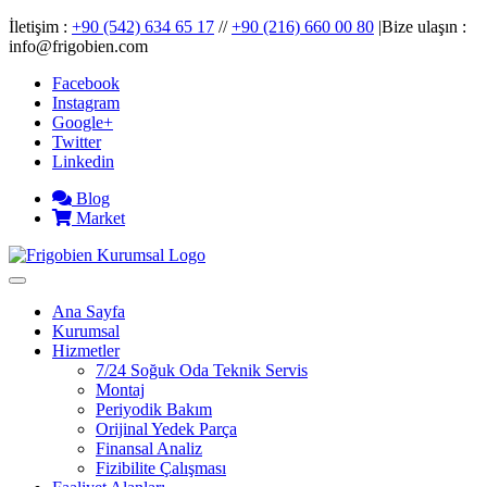
İletişim :
+90 (542) 634 65 17
//
+90 (216) 660 00 80
|Bize ulaşın :
info@frigobien.com
Facebook
Instagram
Google+
Twitter
Linkedin
Blog
Market
Ana Sayfa
Kurumsal
Hizmetler
7/24 Soğuk Oda Teknik Servis
Montaj
Periyodik Bakım
Orijinal Yedek Parça
Finansal Analiz
Fizibilite Çalışması