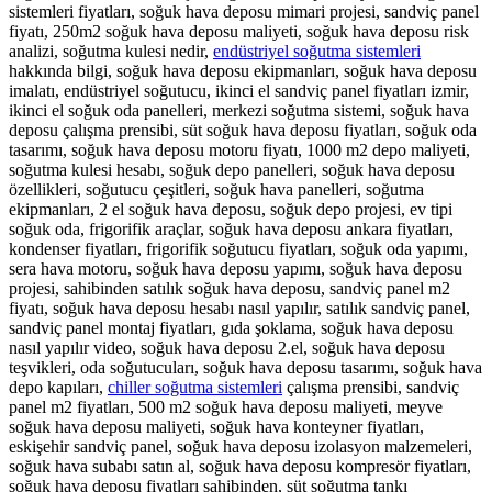
sistemleri fiyatları, soğuk hava deposu mimari projesi, sandviç panel
fiyatı, 250m2 soğuk hava deposu maliyeti, soğuk hava deposu risk
analizi, soğutma kulesi nedir,
endüstriyel soğutma sistemleri
hakkında bilgi, soğuk hava deposu ekipmanları, soğuk hava deposu
imalatı, endüstriyel soğutucu, ikinci el sandviç panel fiyatları izmir,
ikinci el soğuk oda panelleri, merkezi soğutma sistemi, soğuk hava
deposu çalışma prensibi, süt soğuk hava deposu fiyatları, soğuk oda
tasarımı, soğuk hava deposu motoru fiyatı, 1000 m2 depo maliyeti,
soğutma kulesi hesabı, soğuk depo panelleri, soğuk hava deposu
özellikleri, soğutucu çeşitleri, soğuk hava panelleri, soğutma
ekipmanları, 2 el soğuk hava deposu, soğuk depo projesi, ev tipi
soğuk oda, frigorifik araçlar, soğuk hava deposu ankara fiyatları,
kondenser fiyatları, frigorifik soğutucu fiyatları, soğuk oda yapımı,
sera hava motoru, soğuk hava deposu yapımı, soğuk hava deposu
projesi, sahibinden satılık soğuk hava deposu, sandviç panel m2
fiyatı, soğuk hava deposu hesabı nasıl yapılır, satılık sandviç panel,
sandviç panel montaj fiyatları, gıda şoklama, soğuk hava deposu
nasıl yapılır video, soğuk hava deposu 2.el, soğuk hava deposu
teşvikleri, oda soğutucuları, soğuk hava deposu tasarımı, soğuk hava
depo kapıları,
chiller soğutma sistemleri
çalışma prensibi, sandviç
panel m2 fiyatları, 500 m2 soğuk hava deposu maliyeti, meyve
soğuk hava deposu maliyeti, soğuk hava konteyner fiyatları,
eskişehir sandviç panel, soğuk hava deposu izolasyon malzemeleri,
soğuk hava subabı satın al, soğuk hava deposu kompresör fiyatları,
soğuk hava deposu fiyatları sahibinden, süt soğutma tankı