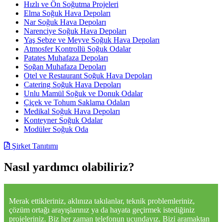
Hızlı ve Ön Soğutma Projeleri
Elma Soğuk Hava Depoları
Nar Soğuk Hava Depoları
Narenciye Soğuk Hava Depoları
Yaş Sebze ve Meyve Soğuk Hava Depoları
Atmosfer Kontrollü Soğuk Odalar
Patates Muhafaza Depoları
Soğan Muhafaza Depoları
Otel ve Restaurant Soğuk Hava Depoları
Catering Soğuk Hava Depoları
Unlu Mamül Soğuk ve Donuk Odalar
Çiçek ve Tohum Saklama Odaları
Medikal Soğuk Hava Depoları
Konteyner Soğuk Odalar
Modüler Soğuk Oda
Şirket Tanıtımı
Nasıl yardımcı olabiliriz?
Merak ettikleriniz, aklınıza takılanlar, teknik problemleriniz,
çözüm ortağı arayışlarınız ya da hayata geçirmek istediğiniz
projeleriniz. Biz her zaman telefonun ucundayız. Bizi aramaktan