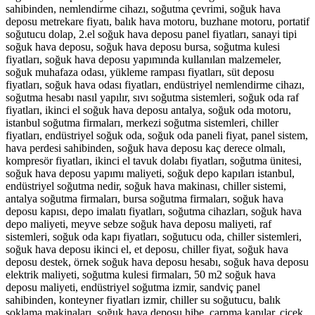
sahibinden, nemlendirme cihazı, soğutma çevrimi, soğuk hava
deposu metrekare fiyatı, balık hava motoru, buzhane motoru, portatif
soğutucu dolap, 2.el soğuk hava deposu panel fiyatları, sanayi tipi
soğuk hava deposu, soğuk hava deposu bursa, soğutma kulesi
fiyatları, soğuk hava deposu yapımında kullanılan malzemeler,
soğuk muhafaza odası, yükleme rampası fiyatları, süt deposu
fiyatları, soğuk hava odası fiyatları, endüstriyel nemlendirme cihazı,
soğutma hesabı nasıl yapılır, sıvı soğutma sistemleri, soğuk oda raf
fiyatları, ikinci el soğuk hava deposu antalya, soğuk oda motoru,
istanbul soğutma firmaları, merkezi soğutma sistemleri, chiller
fiyatları, endüstriyel soğuk oda, soğuk oda paneli fiyat, panel sistem,
hava perdesi sahibinden, soğuk hava deposu kaç derece olmalı,
kompresör fiyatları, ikinci el tavuk dolabı fiyatları, soğutma ünitesi,
soğuk hava deposu yapımı maliyeti, soğuk depo kapıları istanbul,
endüstriyel soğutma nedir, soğuk hava makinası, chiller sistemi,
antalya soğutma firmaları, bursa soğutma firmaları, soğuk hava
deposu kapısı, depo imalatı fiyatları, soğutma cihazları, soğuk hava
depo maliyeti, meyve sebze soğuk hava deposu maliyeti, raf
sistemleri, soğuk oda kapı fiyatları, soğutucu oda, chiller sistemleri,
soğuk hava deposu ikinci el, et deposu, chiller fiyat, soğuk hava
deposu destek, örnek soğuk hava deposu hesabı, soğuk hava deposu
elektrik maliyeti, soğutma kulesi firmaları, 50 m2 soğuk hava
deposu maliyeti, endüstriyel soğutma izmir, sandviç panel
sahibinden, konteyner fiyatları izmir, chiller su soğutucu, balık
şoklama makinaları, soğuk hava deposu hibe, çarpma kapılar, çiçek