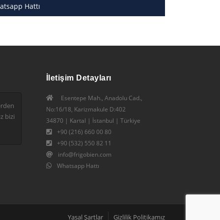
atsapp Hattı
İletişim Detayları
Esentepe Mah., Anadolu Cad.,
erden
No:16/18, Karizmakule D:402
z bizi
34870 | Kartal | İstanbul | Türkiye
+90 (216) 660 00 80
+90 (532) 550 82 11
info@frigobien.com
Whatsapp Hattı
Yasal Şartlar
Gizlilik Politikamız