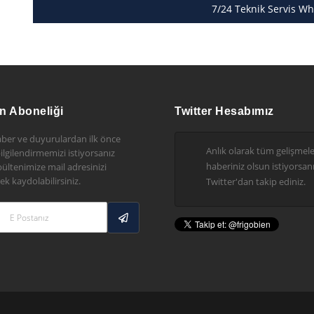
7/24 Teknik Servis Wh
n Aboneliği
Twitter Hesabımız
ber ve duyurulardan ilk önce
Anlık olarak tüm gelişmel
 bilgilendirmemizi istiyorsanız
haberiniz olsun istiyorsanı
ültenimize mail adresinizi
ek kaydolabilirsiniz.
Twitter'dan takip ediniz.