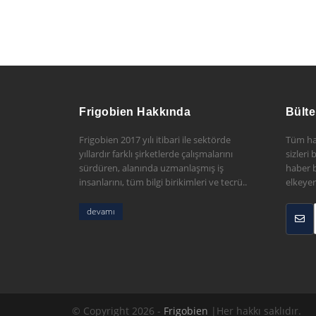
Frigobien Hakkında
Bülte
Frigobien 2017 yılı itibari ile sektörde
Tüm ha
yıllardır farklı şirketlerde çalışmalarını
sizleri
sürdüren, alanında uzmanlaşmış iş
haber b
insanlarını, tüm bilgi birikimleri ve tecrü..
elkeyer
devamı
© Copyright 2026 -
Frigobien
|Her hakkı saklıdır.