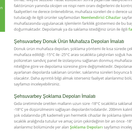
faktörünün yanında oksijen ve nispi nem oranı değerlerini de kontro
un
faaliyetleri ne derece önlenebilirse, muhafaza süreleri de o derece uz
tutulacağı ile ilgili ürünler sayfamızdan
Nemlendirici Cihazlar
sayfam
muhafazasında uygulanacak işlemlerin farklılık göstermesi de bu başlığ
doğurmaktadır. Depolamak ya da saklama istediğiniz ürün ile ilgili
f
Şehsuvarbey Donuk Ürün Muhafaza Depoları İmalatı
Donuk ürün muhafaza depoları, şoklama yöntemi ile kısa sürede çeki
muhafaza edildiği -15°C ile -25°C arası sıcaklıkta çalıştırılan soğu
poliüretan sandviç panel ile izolasyonu sağlanan donmuş muhafaza 
niteliğine göre ve depolama süresine göre değişmektedir. Depolanan 
ayarlanan depolarda saklanan ürünler, saklanma süreleri boyunca 
olacaktır. Daha ayrıntılı bilgi almak isterseniz faaliyet alanlarımız 
sayfamızı inceleyebilirsiniz.
Şehsuvarbey Şoklama Depoları İmalatı
Gıda üretiminde üretilen malların uzun süre -18°C sıcaklıkta saklanabi
-18°C ye düşürülmesini sağlayan depolardır/odalardır. 200mm kalınl
şok odalarında çift kademeli yarı hermetik cihazlar ile şoklama işlemi g
sıcaklık aralığında tutulur ve amaç ürün çekirdeğinin bir an önce -18°C
alanlarımız bölümünde yer alan
Şoklama Depoları
sayfamızı inceley