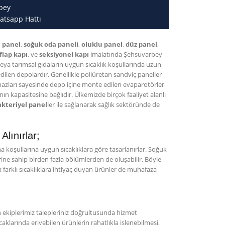
bey
atsapp Hattı
ç panel
,
soğuk oda paneli
,
oluklu panel
,
düz panel
,
 flap kapı
, ve
seksiyonel kapı
imalatında Şehsuvarbey
ya tarımsal gıdaların uygun sıcaklık koşullarında uzun
 edilen depolardır. Genellikle poliüretan sandviç paneller
hazları sayesinde depo içine monte edilen evaparotörler
n kapasitesine bağlıdır. Ülkemizde birçok faaliyet alanlı
kteriyel panel
ler ile sağlanarak sağlık sektöründe de
lınırlar;
koşullarına uygun sıcaklıklara göre tasarlanırlar. Soğuk
erine sahip birden fazla bölümlerden de oluşabilir. Böyle
farklı sıcaklıklara ihtiyaç duyan ürünler de muhafaza
kiplerimiz talepleriniz doğrultusunda hizmet
aklarında eriyebilen ürünlerin rahatlıkla işlenebilmesi,