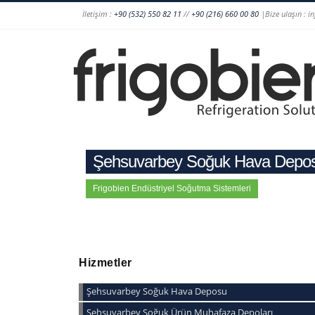
İletişim :
+90 (532) 550 82 11
//
+90 (216) 660 00 80
|Bize ulaşın : i
Şehsuvarbey Soğuk Hava Depo
Frigobien Endüstriyel Soğutma Sistemleri
Hizmetler
Şehsuvarbey Soğuk Hava Deposu
Şehsuvarbey Soğuk Ürün Muhafaza Depoları