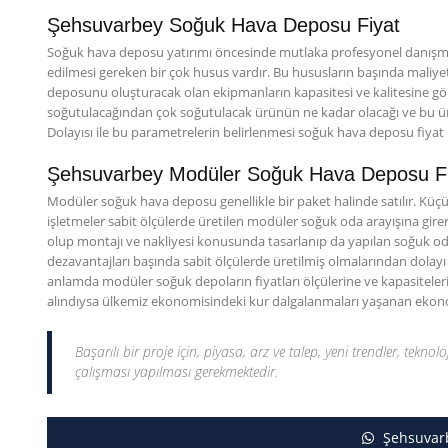
Şehsuvarbey Soğuk Hava Deposu Fiyat
Soğuk hava deposu yatırımı öncesinde mutlaka profesyonel danışmanl
edilmesi gereken bir çok husus vardır. Bu hususların başında maliye
deposunu oluşturacak olan ekipmanların kapasitesi ve kalitesine göre 
soğutulacağından çok soğutulacak ürünün ne kadar olacağı ve bu ü
Dolayısı ile bu parametrelerin belirlenmesi soğuk hava deposu fiyat
Şehsuvarbey Modüler Soğuk Hava Deposu Fiy
Modüler soğuk hava deposu genellikle bir paket halinde satılır. Küçük
işletmeler sabit ölçülerde üretilen modüler soğuk oda arayışına girerl
olup montajı ve nakliyesi konusunda tasarlanıp da yapılan soğuk odala
dezavantajları başında sabit ölçülerde üretilmiş olmalarından dolay
anlamda modüler soğuk depoların fiyatları ölçülerine ve kapasitelerin
alındıysa ülkemiz ekonomisindeki kur dalgalanmaları yaşanan ekonomile
Başarılı bir proje için, piyasa, arz ve talep, yeni trendler, teknolo
çalışması yapılması gerekmektedir.
Şehsuvar