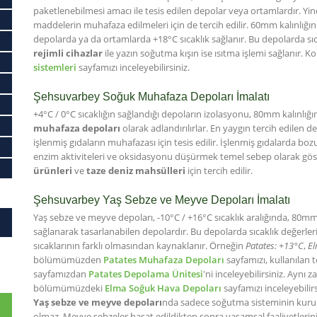
paketlenebilmesi amacı ile tesis edilen depolar veya ortamlardır. Yine
maddelerin muhafaza edilmeleri için de tercih edilir. 60mm kalınlığı
depolarda ya da ortamlarda +18°C sıcaklık sağlanır. Bu depolarda sı
rejimli cihazlar
ile yazın soğutma kışın ise ısıtma işlemi sağlanır. Ko
sistemleri
sayfamızı inceleyebilirsiniz.
Şehsuvarbey Soğuk Muhafaza Depoları İmalatı
+4°C / 0°C sıcaklığın sağlandığı depoların izolasyonu, 80mm kalınlığı
muhafaza depoları
olarak adlandırılırlar. En yaygın tercih edilen
işlenmiş gıdaların muhafazası için tesis edilir. İşlenmiş gıdalarda 
enzim aktiviteleri ve oksidasyonu düşürmek temel sebep olarak göste
ürünleri
ve
taze deniz mahsülleri
için tercih edilir.
Şehsuvarbey Yaş Sebze ve Meyve Depoları İmalatı
Yaş sebze ve meyve depoları, -10°C / +16°C sıcaklık aralığında, 80mm
sağlanarak tasarlanabilen depolardır. Bu depolarda sıcaklık değerl
sıcaklarının farklı olmasından kaynaklanır. Örneğin
Patates: +13°C
,
El
bölümümüzden
Patates Muhafaza Depoları
sayfamızı, kullanılan te
sayfamızdan
Patates Depolama Ünitesi
'ni inceleyebilirsiniz. Aynı
bölümümüzdeki
Elma Soğuk Hava Depoları
sayfamızı inceleyebilirs
Yaş sebze ve meyve depoları
nda sadece soğutma sisteminin kurul
olmaz. Meyve sebzeler hasat edildikten sonra yaşamsal faaliyetlerini