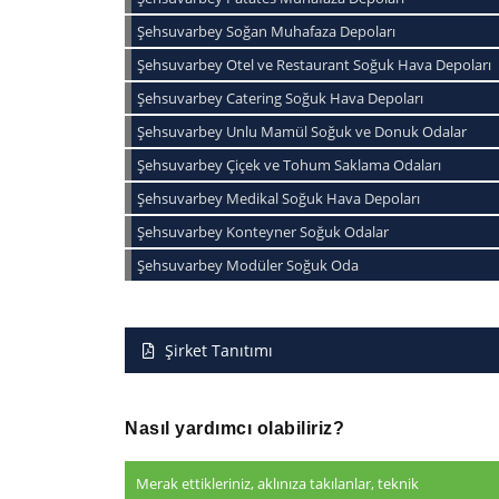
Şehsuvarbey Soğan Muhafaza Depoları
Şehsuvarbey Otel ve Restaurant Soğuk Hava Depoları
Şehsuvarbey Catering Soğuk Hava Depoları
Şehsuvarbey Unlu Mamül Soğuk ve Donuk Odalar
Şehsuvarbey Çiçek ve Tohum Saklama Odaları
Şehsuvarbey Medikal Soğuk Hava Depoları
Şehsuvarbey Konteyner Soğuk Odalar
Şehsuvarbey Modüler Soğuk Oda
Şirket Tanıtımı
Nasıl yardımcı olabiliriz?
Merak ettikleriniz, aklınıza takılanlar, teknik