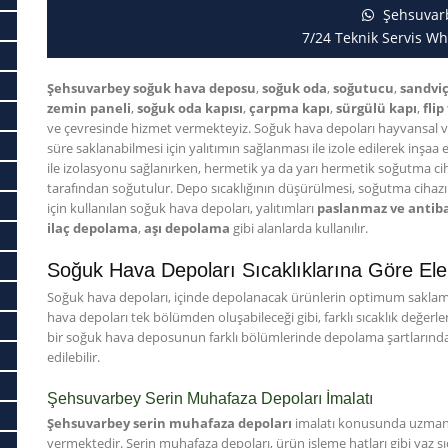
Şehsuvar
7/24 Teknik Servis Wh
Şehsuvarbey soğuk hava deposu
,
soğuk oda
,
soğutucu
,
sandvi
zemin paneli
,
soğuk oda kapısı
,
çarpma kapı
,
sürgülü kapı
,
flip
ve çevresinde hizmet vermekteyiz. Soğuk hava depoları hayvansal ve
süre saklanabilmesi için yalıtımın sağlanması ile izole edilerek inşaa
ile izolasyonu sağlanırken, hermetik ya da yarı hermetik soğutma ci
tarafından soğutulur. Depo sıcaklığının düşürülmesi, soğutma cihazını
için kullanılan soğuk hava depoları, yalıtımları
paslanmaz ve antiba
ilaç depolama
,
aşı depolama
gibi alanlarda kullanılır.
Soğuk Hava Depoları Sıcaklıklarına Göre Ele A
Soğuk hava depoları, içinde depolanacak ürünlerin optimum saklama 
hava depoları tek bölümden oluşabileceği gibi, farklı sıcaklık değerl
bir soğuk hava deposunun farklı bölümlerinde depolama şartlarında 
edilebilir.
Şehsuvarbey Serin Muhafaza Depoları İmalatı
Şehsuvarbey serin muhafaza depoları
imalatı konusunda uzman e
vermektedir. Serin muhafaza depoları, ürün işleme hatları gibi yaz sıc