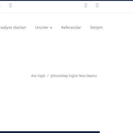
Faaliyet Alanları
Ürünler
Referanslar
İletişim
Ana Sayfa
Şehsuvarbey Soğuk Hava Deposu