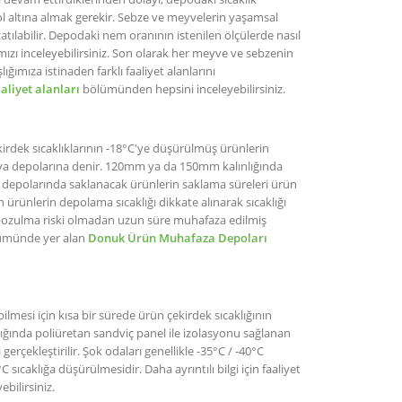
l altına almak gerekir. Sebze ve meyvelerin yaşamsal
atılabilir. Depodaki nem oranının istenilen ölçülerde nasıl
ızı inceleyebilirsiniz. Son olarak her meyve ve sebzenin
ımıza istinaden farklı faaliyet alanlarını
aaliyet alanları
bölümünden hepsini inceleyebilirsiniz.
rdek sıcaklıklarının -18°C'ye düşürülmüş ürünlerin
k hava depolarına denir. 120mm ya da 150mm kalınlığında
depolarında saklanacak ürünlerin saklama süreleri ürün
ürünlerin depolama sıcaklığı dikkate alınarak sıcaklığı
bozulma riski olmadan uzun süre muhafaza edilmiş
bölümünde yer alan
Donuk Ürün Muhafaza Depoları
lmesi için kısa bir sürede ürün çekirdek sıcaklığının
ığında poliüretan sandviç panel ile izolasyonu sağlanan
erçekleştirilir. Şok odaları genellikle -35°C / -40°C
 sıcaklığa düşürülmesidir. Daha ayrıntılı bilgi için faaliyet
ebilirsiniz.