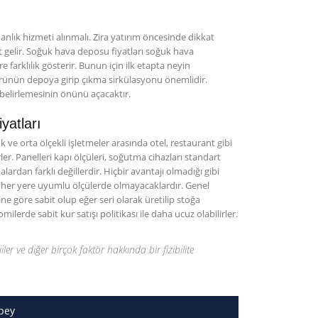
ık hizmeti alınmalı. Zira yatırım öncesinde dikkat
t gelir. Soğuk hava deposu fiyatları soğuk hava
farklılık gösterir. Bunun için ilk etapta neyin
rünün depoya girip çıkma sirkülasyonu önemlidir.
 belirlemesinin önünü açacaktır.
atları
 ve orta ölçekli işletmeler arasında otel, restaurant gibi
er. Panelleri kapı ölçüleri, soğutma cihazları standart
rdan farklı değillerdir. Hiçbir avantajı olmadığı gibi
ı her yere uyumlu ölçülerde olmayacaklardır. Genel
e göre sabit olup eğer seri olarak üretilip stoğa
rde sabit kur satışı politikası ile daha ucuz olabilirler.
jiler ve diğer birçok faktör hakkında bir fizibilite
bey