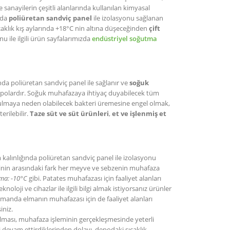
 sanayilerin çeşitli alanlarında kullanılan kimyasal
nda
poliüretan sandviç panel
ile izolasyonu sağlanan
caklık kış aylarında +18°C nin altına düşeceğinden
çift
nu ile ilgili ürün sayfalarımızda
endüstriyel soğutma
nda poliüretan sandviç panel ile sağlanır ve
soğuk
 depolardır. Soğuk muhafazaya ihtiyaç duyabilecek tüm
bozulmaya neden olabilecek bakteri üremesine engel olmak,
rilebilir.
Taze süt ve süt ürünleri
,
et ve işlenmiş et
 kalınlığında poliüretan sandviç panel ile izolasyonu
erinin arasındaki fark her meyve ve sebzenin muhafaza
ma: -10°C
gibi. Patates muhafazası için faaliyet alanları
knoloji ve cihazlar ile ilgili bilgi almak istiyorsanız ürünler
 zamanda elmanın muhafazası için de faaliyet alanları
iniz.
ması, muhafaza işleminin gerçekleşmesinde yeterli
 devam ettirdiklerinden dolayı, depodaki sıcaklık