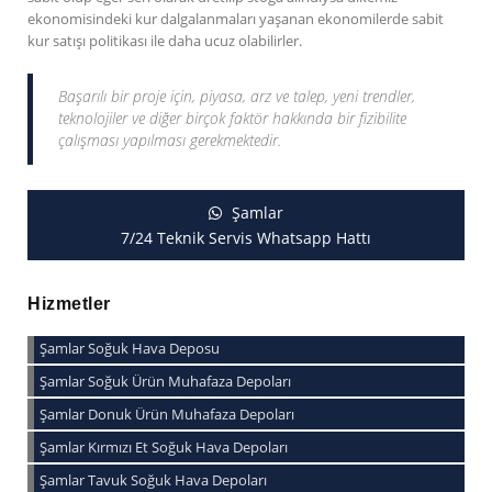
ekonomisindeki kur dalgalanmaları yaşanan ekonomilerde sabit
kur satışı politikası ile daha ucuz olabilirler.
Başarılı bir proje için, piyasa, arz ve talep, yeni trendler,
teknolojiler ve diğer birçok faktör hakkında bir fizibilite
çalışması yapılması gerekmektedir.
Şamlar
7/24 Teknik Servis Whatsapp Hattı
Hizmetler
Şamlar Soğuk Hava Deposu
Şamlar Soğuk Ürün Muhafaza Depoları
Şamlar Donuk Ürün Muhafaza Depoları
Şamlar Kırmızı Et Soğuk Hava Depoları
Şamlar Tavuk Soğuk Hava Depoları