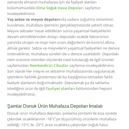
zamanda elmanın muhafazası için de faaliyet alanları
bölümümüzdeki
Elma Soğuk Hava Depoları
sayfamızı
inceleyebilirsiniz.
Yaş sebze ve meyve depoları
nda sadece soğutma sisteminin
kurulması, muhafaza işleminin gerçekleşmesinde yeterli olmaz.
Meyve sebzeler hasat edildikten sonra yaşamsal faaliyetlerini
devam ettirdiklerinden dolayı, depodaki sıcaklık faktörünün
yanında oksijen ve nispi nem oranı değerlerini de kontrol altına
almak gerekir. Sebze ve meyvelerin yaşamsal faaliyetleri ne derece
önlenebilirse, muhafaza süreleri de o derece uzatılabilir. Depodaki
nem oranının istenilen ölçülerde nasıl tutulacağı ile ilgili ürünler
sayfamızdan
Nemlendirici Cihazlar
sayfamızı inceleyebilirsiniz.
Son olarak her meyve ve sebzenin muhafazasında uygulanacak
işlemlerin farklılık göstermesi de bu başlığımıza istinaden farklı
faaliyet alanlarını doğurmaktadır. Depolamak ya da saklama
istediğiniz ürün ile ilgili
faaliyet alanları
bölümünden hepsini
inceleyebilirsiniz.
Şamlar Donuk Ürün Muhafaza Depoları İmalatı
Donuk ürün muhafaza depoları, şoklama yöntemi ile kısa sürede
çekirdek sıcaklıklarının -18°C'ye düşürülmüş ürünlerin muhafaza
edildiği -15°C ile -25°C arası sıcaklıkta çalıştırılan soğuk hava