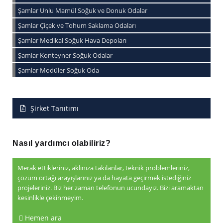
Şamlar Unlu Mamül Soğuk ve Donuk Odalar
Şamlar Çiçek ve Tohum Saklama Odaları
Şamlar Medikal Soğuk Hava Depoları
Şamlar Konteyner Soğuk Odalar
Şamlar Modüler Soğuk Oda
Şirket Tanıtımı
Nasıl yardımcı olabiliriz?
Merak ettikleriniz, aklınıza takılanlar, teknik problemleriniz,
çözüm ortağı arayışlarınız ya da hayata geçirmek istediğiniz
projeleriniz. Biz her zaman telefonun ucundayız. Bizi aramaktan
kesinlikle çekinmeyim.
Hemen ara