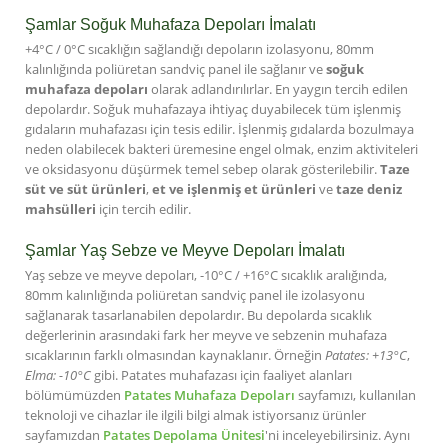
Şamlar Soğuk Muhafaza Depoları İmalatı
+4°C / 0°C sıcaklığın sağlandığı depoların izolasyonu, 80mm
kalınlığında poliüretan sandviç panel ile sağlanır ve
soğuk
muhafaza depoları
olarak adlandırılırlar. En yaygın tercih edilen
depolardır. Soğuk muhafazaya ihtiyaç duyabilecek tüm işlenmiş
gıdaların muhafazası için tesis edilir. İşlenmiş gıdalarda bozulmaya
neden olabilecek bakteri üremesine engel olmak, enzim aktiviteleri
ve oksidasyonu düşürmek temel sebep olarak gösterilebilir.
Taze
süt ve süt ürünleri
,
et ve işlenmiş et ürünleri
ve
taze deniz
mahsülleri
için tercih edilir.
Şamlar Yaş Sebze ve Meyve Depoları İmalatı
Yaş sebze ve meyve depoları, -10°C / +16°C sıcaklık aralığında,
80mm kalınlığında poliüretan sandviç panel ile izolasyonu
sağlanarak tasarlanabilen depolardır. Bu depolarda sıcaklık
değerlerinin arasındaki fark her meyve ve sebzenin muhafaza
sıcaklarının farklı olmasından kaynaklanır. Örneğin
Patates: +13°C
,
Elma: -10°C
gibi. Patates muhafazası için faaliyet alanları
bölümümüzden
Patates Muhafaza Depoları
sayfamızı, kullanılan
teknoloji ve cihazlar ile ilgili bilgi almak istiyorsanız ürünler
sayfamızdan
Patates Depolama Ünitesi
'ni inceleyebilirsiniz. Aynı