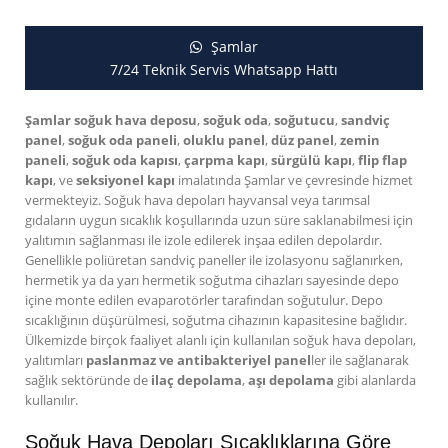
Şamlar
7/24 Teknik Servis Whatsapp Hattı
Şamlar soğuk hava deposu
,
soğuk oda
,
soğutucu
,
sandviç
panel
,
soğuk oda paneli
,
oluklu panel
,
düz panel
,
zemin
paneli
,
soğuk oda kapısı
,
çarpma kapı
,
sürgülü kapı
,
flip flap
kapı
, ve
seksiyonel kapı
imalatında Şamlar ve çevresinde hizmet
vermekteyiz. Soğuk hava depoları hayvansal veya tarımsal
gıdaların uygun sıcaklık koşullarında uzun süre saklanabilmesi için
yalıtımın sağlanması ile izole edilerek inşaa edilen depolardır.
Genellikle poliüretan sandviç paneller ile izolasyonu sağlanırken,
hermetik ya da yarı hermetik soğutma cihazları sayesinde depo
içine monte edilen evaparotörler tarafından soğutulur. Depo
sıcaklığının düşürülmesi, soğutma cihazının kapasitesine bağlıdır.
Ülkemizde birçok faaliyet alanlı için kullanılan soğuk hava depoları,
yalıtımları
paslanmaz ve antibakteriyel panel
ler ile sağlanarak
sağlık sektöründe de
ilaç depolama
,
aşı depolama
gibi alanlarda
kullanılır.
Soğuk Hava Depoları Sıcaklıklarına Göre