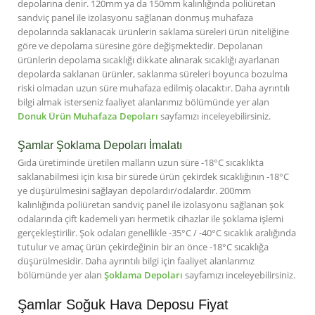
depolarına denir. 120mm ya da 150mm kalınlığında poliüretan
sandviç panel ile izolasyonu sağlanan donmuş muhafaza
depolarında saklanacak ürünlerin saklama süreleri ürün niteliğine
göre ve depolama süresine göre değişmektedir. Depolanan
ürünlerin depolama sıcaklığı dikkate alınarak sıcaklığı ayarlanan
depolarda saklanan ürünler, saklanma süreleri boyunca bozulma
riski olmadan uzun süre muhafaza edilmiş olacaktır. Daha ayrıntılı
bilgi almak isterseniz faaliyet alanlarımız bölümünde yer alan
Donuk Ürün Muhafaza Depoları
sayfamızı inceleyebilirsiniz.
Şamlar Şoklama Depoları İmalatı
Gıda üretiminde üretilen malların uzun süre -18°C sıcaklıkta
saklanabilmesi için kısa bir sürede ürün çekirdek sıcaklığının -18°C
ye düşürülmesini sağlayan depolardır/odalardır. 200mm
kalınlığında poliüretan sandviç panel ile izolasyonu sağlanan şok
odalarında çift kademeli yarı hermetik cihazlar ile şoklama işlemi
gerçekleştirilir. Şok odaları genellikle -35°C / -40°C sıcaklık aralığında
tutulur ve amaç ürün çekirdeğinin bir an önce -18°C sıcaklığa
düşürülmesidir. Daha ayrıntılı bilgi için faaliyet alanlarımız
bölümünde yer alan
Şoklama Depoları
sayfamızı inceleyebilirsiniz.
Şamlar Soğuk Hava Deposu Fiyat