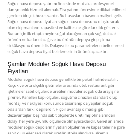
Soğuk hava deposu yatırımı öncesinde mutlaka profesyonel
danışmanlık hizmeti alınmalı. Zira yatırım öncesinde dikkat edilmesi
gereken bir çok husus vardır. Bu hususların başında maliyet gelir.
Soğuk hava deposu fiyatları soğuk hava deposunu oluşturacak
olan ekipmanların kapasitesi ve kalitesine göre farklılık gösterir.
Bunun için ilk etapta neyin soğutulacağından çok soğutulacak
ürünün ne kadar olacağı ve bu ürünün depoya girip çıkma
sirkülasyonu önemlidir. Dolayısı ile bu parametrelerin belirlenmesi
soğuk hava deposu fiyat belirlemesinin önünü açacaktır.
Şamlar Modüler Soğuk Hava Deposu
Fiyatları
Modüler soğuk hava deposu genellikle bir paket halinde satılır.
Küçük ve orta ölçekli işletmeler arasında otel, restaurant gibi
işletmeler sabit ölçülerde üretilen modüler soğuk oda arayışına
girerler. Panelleri kapı ölçüleri, soğutma cihazları standart olup
montajı ve nakliyesi konusunda tasarlanıp da yapılan soğuk
odalardan farklı değillerdir. Hiçbir avantajı olmadığı gibi
dezavantajları başında sabit ölçülerde üretilmiş olmalarından
dolayı her yere uyumlu ölçülerde olmayacaklardır. Genel anlamda
modüler soğuk depoların fiyatları ölçülerine ve kapasitelerine göre
sabit olup eğer seri olarak üretilip stoğa alındıysa ülkemiz