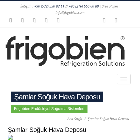
İletişim :
+90 (532) 550 82 11
//
+90 (216) 660 00 80
|Bize ulaşın :
info@frigobien.com
Şamlar Soğuk Hava Deposu
Frigobien Endüstriyel Soğutma Sistemleri
Ana Sayfa
Şamlar Soğuk Hava Deposu
Şamlar Soğuk Hava Deposu