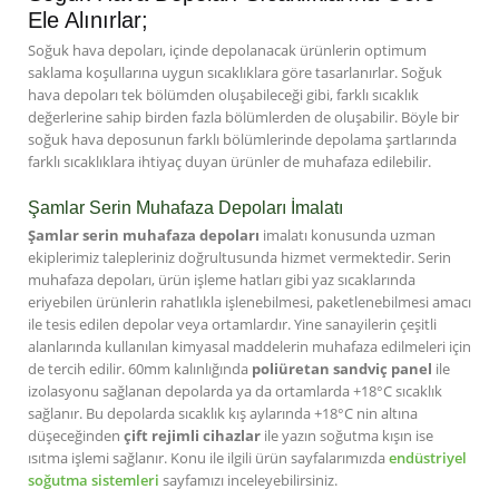
Ele Alınırlar;
Soğuk hava depoları, içinde depolanacak ürünlerin optimum
saklama koşullarına uygun sıcaklıklara göre tasarlanırlar. Soğuk
hava depoları tek bölümden oluşabileceği gibi, farklı sıcaklık
değerlerine sahip birden fazla bölümlerden de oluşabilir. Böyle bir
soğuk hava deposunun farklı bölümlerinde depolama şartlarında
farklı sıcaklıklara ihtiyaç duyan ürünler de muhafaza edilebilir.
Şamlar Serin Muhafaza Depoları İmalatı
Şamlar serin muhafaza depoları
imalatı konusunda uzman
ekiplerimiz talepleriniz doğrultusunda hizmet vermektedir. Serin
muhafaza depoları, ürün işleme hatları gibi yaz sıcaklarında
eriyebilen ürünlerin rahatlıkla işlenebilmesi, paketlenebilmesi amacı
ile tesis edilen depolar veya ortamlardır. Yine sanayilerin çeşitli
alanlarında kullanılan kimyasal maddelerin muhafaza edilmeleri için
de tercih edilir. 60mm kalınlığında
poliüretan sandviç panel
ile
izolasyonu sağlanan depolarda ya da ortamlarda +18°C sıcaklık
sağlanır. Bu depolarda sıcaklık kış aylarında +18°C nin altına
düşeceğinden
çift rejimli cihazlar
ile yazın soğutma kışın ise
ısıtma işlemi sağlanır. Konu ile ilgili ürün sayfalarımızda
endüstriyel
soğutma sistemleri
sayfamızı inceleyebilirsiniz.