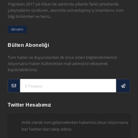
Frigobien 2017 yılı itibari ile sektörde yıllardır farklı şirketlerde
çalışmalarını sürdüren, alanında uzmanlaşmış iş insanlarını, tüm
bilgi birikimleri ve tecrü..
devamı
Bülten Aboneliği
Tüm haber ve duyurulardan ilk önce sizleri bilgilendirmemizi
istiyorsanız haber bültenimize mail adresinizi elkeyerek
kaydolabilirsiniz.
Twitter Hesabımız
Anlık olarak tüm gelişmelerden haberiniz olsun istiyorsanız
bizi Twitter'dan takip ediniz.