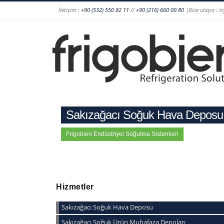
İletişim :
+90 (532) 550 82 11
//
+90 (216) 660 00 80
|Bize ulaşın : i
Sakızağacı Soğuk Hava Deposu
Frigobien Endüstriyel Soğutma Sistemleri
Hizmetler
Sakızağacı Soğuk Hava Deposu
Sakızağacı Soğuk Ürün Muhafaza Depoları