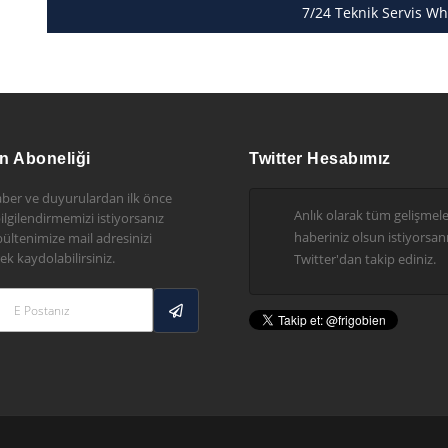
7/24 Teknik Servis Wh
n Aboneliği
Twitter Hesabımız
ber ve duyurulardan ilk önce
Anlık olarak tüm gelişmel
 bilgilendirmemizi istiyorsanız
haberiniz olsun istiyorsanı
ültenimize mail adresinizi
ek kaydolabilirsiniz.
Twitter'dan takip ediniz.