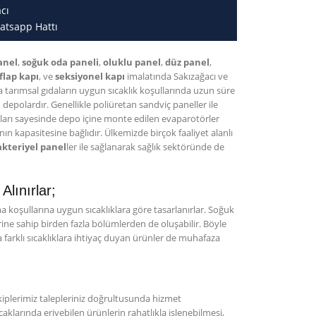
cı
atsapp Hattı
anel
,
soğuk oda paneli
,
oluklu panel
,
düz panel
,
 flap kapı
, ve
seksiyonel kapı
imalatında Sakızağacı ve
tarımsal gıdaların uygun sıcaklık koşullarında uzun süre
n depolardır. Genellikle poliüretan sandviç paneller ile
ları sayesinde depo içine monte edilen evaparotörler
n kapasitesine bağlıdır. Ülkemizde birçok faaliyet alanlı
kteriyel panel
ler ile sağlanarak sağlık sektöründe de
lınırlar;
koşullarına uygun sıcaklıklara göre tasarlanırlar. Soğuk
erine sahip birden fazla bölümlerden de oluşabilir. Böyle
farklı sıcaklıklara ihtiyaç duyan ürünler de muhafaza
plerimiz talepleriniz doğrultusunda hizmet
aklarında eriyebilen ürünlerin rahatlıkla işlenebilmesi,