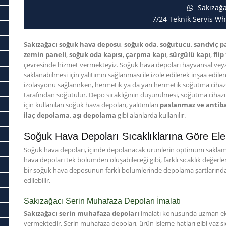
Sakızağa
7/24 Teknik Servis Wh
Sakızağacı soğuk hava deposu
,
soğuk oda
,
soğutucu
,
sandviç p
zemin paneli
,
soğuk oda kapısı
,
çarpma kapı
,
sürgülü kapı
,
flip
çevresinde hizmet vermekteyiz. Soğuk hava depoları hayvansal veya 
saklanabilmesi için yalıtımın sağlanması ile izole edilerek inşaa edile
izolasyonu sağlanırken, hermetik ya da yarı hermetik soğutma cihaz
tarafından soğutulur. Depo sıcaklığının düşürülmesi, soğutma cihazını
için kullanılan soğuk hava depoları, yalıtımları
paslanmaz ve antiba
ilaç depolama
,
aşı depolama
gibi alanlarda kullanılır.
Soğuk Hava Depoları Sıcaklıklarına Göre Ele A
Soğuk hava depoları, içinde depolanacak ürünlerin optimum saklama 
hava depoları tek bölümden oluşabileceği gibi, farklı sıcaklık değerl
bir soğuk hava deposunun farklı bölümlerinde depolama şartlarında 
edilebilir.
Sakızağacı Serin Muhafaza Depoları İmalatı
Sakızağacı serin muhafaza depoları
imalatı konusunda uzman eki
vermektedir. Serin muhafaza depoları, ürün işleme hatları gibi yaz sıc