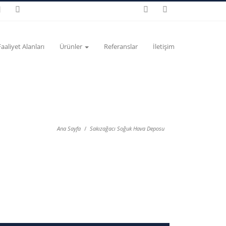
Faaliyet Alanları
Ürünler
Referanslar
İletişim
Ana Sayfa
Sakızağacı Soğuk Hava Deposu