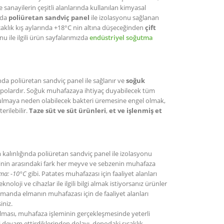
 sanayilerin çeşitli alanlarında kullanılan kimyasal
nda
poliüretan sandviç panel
ile izolasyonu sağlanan
caklık kış aylarında +18°C nin altına düşeceğinden
çift
nu ile ilgili ürün sayfalarımızda
endüstriyel soğutma
nda poliüretan sandviç panel ile sağlanır ve
soğuk
 depolardır. Soğuk muhafazaya ihtiyaç duyabilecek tüm
bozulmaya neden olabilecek bakteri üremesine engel olmak,
rilebilir.
Taze süt ve süt ürünleri
,
et ve işlenmiş et
 kalınlığında poliüretan sandviç panel ile izolasyonu
erinin arasındaki fark her meyve ve sebzenin muhafaza
ma: -10°C
gibi. Patates muhafazası için faaliyet alanları
knoloji ve cihazlar ile ilgili bilgi almak istiyorsanız ürünler
 zamanda elmanın muhafazası için de faaliyet alanları
iniz.
ması, muhafaza işleminin gerçekleşmesinde yeterli
 devam ettirdiklerinden dolayı, depodaki sıcaklık