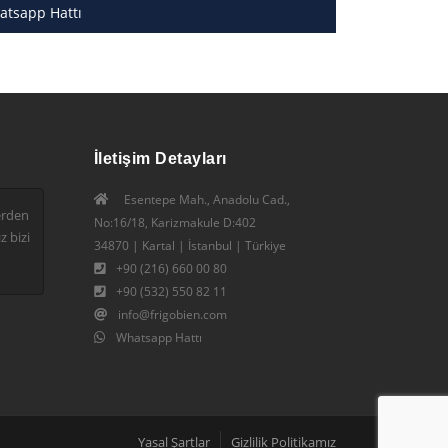
atsapp Hattı
İletişim Detayları
Esentepe Mah., Anadolu Cad.,
erden
No:16/18, Karizmakule D:402
z bizi
34870 | Kartal | İstanbul | Türkiye
+90 (216) 660 00 80
+90 (532) 550 82 11
info@frigobien.com
Whatsapp Hattı
Yasal Şartlar
Gizlilik Politikamız