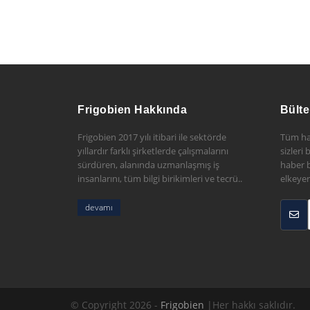
Frigobien Hakkında
Bülte
Frigobien 2017 yılı itibari ile sektörde
Tüm ha
yıllardır farklı şirketlerde çalışmalarını
sizleri
sürdüren, alanında uzmanlaşmış iş
haber b
insanlarını, tüm bilgi birikimleri ve tecrü..
elkeyer
devamı
© Copyright 2026 -
Frigobien
|Her hakkı saklıdır.