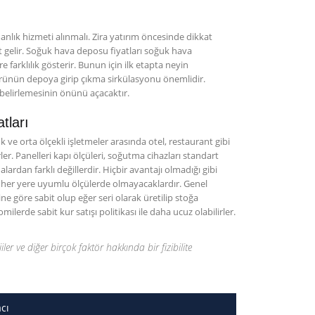
ık hizmeti alınmalı. Zira yatırım öncesinde dikkat
t gelir. Soğuk hava deposu fiyatları soğuk hava
farklılık gösterir. Bunun için ilk etapta neyin
rünün depoya girip çıkma sirkülasyonu önemlidir.
 belirlemesinin önünü açacaktır.
tları
 ve orta ölçekli işletmeler arasında otel, restaurant gibi
er. Panelleri kapı ölçüleri, soğutma cihazları standart
rdan farklı değillerdir. Hiçbir avantajı olmadığı gibi
ı her yere uyumlu ölçülerde olmayacaklardır. Genel
e göre sabit olup eğer seri olarak üretilip stoğa
rde sabit kur satışı politikası ile daha ucuz olabilirler.
jiler ve diğer birçok faktör hakkında bir fizibilite
cı