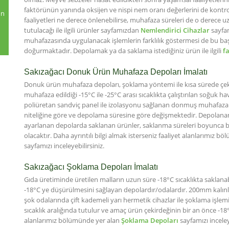
faktörünün yanında oksijen ve nispi nem oranı değerlerini de kontro
un
faaliyetleri ne derece önlenebilirse, muhafaza süreleri de o derece uz
tutulacağı ile ilgili ürünler sayfamızdan
Nemlendirici Cihazlar
sayfam
muhafazasında uygulanacak işlemlerin farklılık göstermesi de bu başlığ
doğurmaktadır. Depolamak ya da saklama istediğiniz ürün ile ilgili
f
Sakızağacı Donuk Ürün Muhafaza Depoları İmalatı
Donuk ürün muhafaza depoları, şoklama yöntemi ile kısa sürede çeki
muhafaza edildiği -15°C ile -25°C arası sıcaklıkta çalıştırılan soğu
poliüretan sandviç panel ile izolasyonu sağlanan donmuş muhafaza 
niteliğine göre ve depolama süresine göre değişmektedir. Depolanan 
ayarlanan depolarda saklanan ürünler, saklanma süreleri boyunca 
olacaktır. Daha ayrıntılı bilgi almak isterseniz faaliyet alanlarımız 
sayfamızı inceleyebilirsiniz.
Sakızağacı Şoklama Depoları İmalatı
Gıda üretiminde üretilen malların uzun süre -18°C sıcaklıkta saklanabi
-18°C ye düşürülmesini sağlayan depolardır/odalardır. 200mm kalınl
şok odalarında çift kademeli yarı hermetik cihazlar ile şoklama işlemi g
sıcaklık aralığında tutulur ve amaç ürün çekirdeğinin bir an önce -18°C
alanlarımız bölümünde yer alan
Şoklama Depoları
sayfamızı inceley