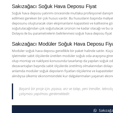
Sakızağacı Soğuk Hava Deposu Fiyat
Soğuk hava deposu yatırımı öncesinde mutlaka profesyonel danışmanl
edilmesi gereken bir çok husus vardır. Bu hususların başında maliye
deposunu oluşturacak olan ekipmanların kapasitesi ve kalitesine göre 
soğutulacağından çok soğutulacak ürünün ne kadar olacağı ve bu ü
Dolayısı ile bu parametrelerin belirlenmesi soğuk hava deposu fiyat
Sakızağacı Modüler Soğuk Hava Deposu Fiya
Modüler soğuk hava deposu genellikle bir paket halinde satılır. Küçük
işletmeler sabit ölçülerde üretilen modüler soğuk oda arayışına girerl
olup montajı ve nakliyesi konusunda tasarlanıp da yapılan soğuk odala
dezavantajları başında sabit ölçülerde üretilmiş olmalarından dolay
anlamda modüler soğuk depoların fiyatları ölçülerine ve kapasitelerin
alındıysa ülkemiz ekonomisindeki kur dalgalanmaları yaşanan ekonomile
Başarılı bir proje için, piyasa, arz ve talep, yeni trendler, teknolo
çalışması yapılması gerekmektedir.
Sakızağa