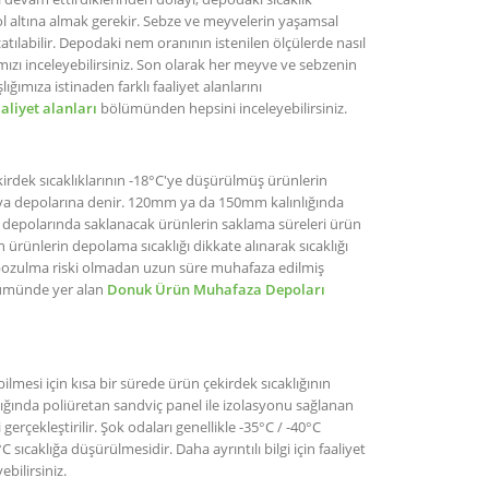
l altına almak gerekir. Sebze ve meyvelerin yaşamsal
atılabilir. Depodaki nem oranının istenilen ölçülerde nasıl
ızı inceleyebilirsiniz. Son olarak her meyve ve sebzenin
ımıza istinaden farklı faaliyet alanlarını
aaliyet alanları
bölümünden hepsini inceleyebilirsiniz.
rdek sıcaklıklarının -18°C'ye düşürülmüş ürünlerin
k hava depolarına denir. 120mm ya da 150mm kalınlığında
depolarında saklanacak ürünlerin saklama süreleri ürün
ürünlerin depolama sıcaklığı dikkate alınarak sıcaklığı
bozulma riski olmadan uzun süre muhafaza edilmiş
bölümünde yer alan
Donuk Ürün Muhafaza Depoları
lmesi için kısa bir sürede ürün çekirdek sıcaklığının
ığında poliüretan sandviç panel ile izolasyonu sağlanan
erçekleştirilir. Şok odaları genellikle -35°C / -40°C
 sıcaklığa düşürülmesidir. Daha ayrıntılı bilgi için faaliyet
ebilirsiniz.