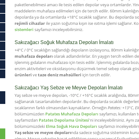
paketlenebilmesi amacı ile tesis edilen depolar veya ortamlardır. Yine
maddelerin muhafaza edilmeleri için de tercih edilir. 60mm kalınlığı
depolarda ya da ortamlarda +18°C sıcaklık sağlanır. Bu depolarda sı
rejimli cihazlar
ile yazın soğutma kışın ise ısıtma işlemi sağlanır. Ko
sistemleri
sayfamızı inceleyebilirsiniz.
Sakızağacı Soğuk Muhafaza Depoları İmalatı
+4°C / 0°C sıcaklığın sağlandığı depoların izolasyonu, 80mm kalınlığı
muhafaza depoları
olarak adlandırılırlar. En yaygın tercih edilen
işlenmiş gıdaların muhafazası için tesis edilir. İşlenmiş gıdalarda 
enzim aktiviteleri ve oksidasyonu düşürmek temel sebep olarak göste
ürünleri
ve
taze deniz mahsülleri
için tercih edilir.
Sakızağacı Yaş Sebze ve Meyve Depoları İmalatı
Yaş sebze ve meyve depoları, -10°C / +16°C sıcaklık aralığında, 80mm
sağlanarak tasarlanabilen depolardır. Bu depolarda sıcaklık değerl
sıcaklarının farklı olmasından kaynaklanır. Örneğin
Patates: +13°C
,
El
bölümümüzden
Patates Muhafaza Depoları
sayfamızı, kullanılan te
sayfamızdan
Patates Depolama Ünitesi
'ni inceleyebilirsiniz. Aynı
bölümümüzdeki
Elma Soğuk Hava Depoları
sayfamızı inceleyebilirs
Yaş sebze ve meyve depoları
nda sadece soğutma sisteminin kurul
olmaz. Meyve sebzeler hasat edildikten sonra yaşamsal faaliyetlerini