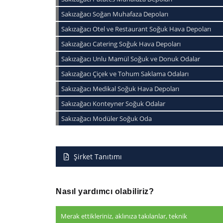
Sakızağacı Soğan Muhafaza Depoları
Sakızağacı Otel ve Restaurant Soğuk Hava Depoları
Sakızağacı Catering Soğuk Hava Depoları
Sakızağacı Unlu Mamül Soğuk ve Donuk Odalar
Sakızağacı Çiçek ve Tohum Saklama Odaları
Sakızağacı Medikal Soğuk Hava Depoları
Sakızağacı Konteyner Soğuk Odalar
Sakızağacı Modüler Soğuk Oda
Şirket Tanıtımı
Nasıl yardımcı olabiliriz?
Merak ettikleriniz, aklınıza takılanlar, teknik