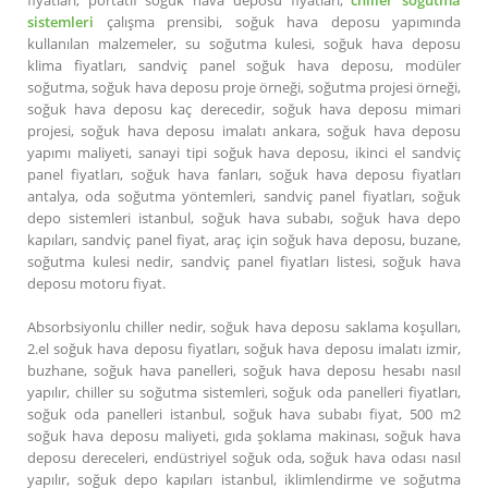
sistemleri
çalışma prensibi, soğuk hava deposu yapımında
kullanılan malzemeler, su soğutma kulesi, soğuk hava deposu
klima fiyatları, sandviç panel soğuk hava deposu, modüler
soğutma, soğuk hava deposu proje örneği, soğutma projesi örneği,
soğuk hava deposu kaç derecedir, soğuk hava deposu mimari
projesi, soğuk hava deposu imalatı ankara, soğuk hava deposu
yapımı maliyeti, sanayi tipi soğuk hava deposu, ikinci el sandviç
panel fiyatları, soğuk hava fanları, soğuk hava deposu fiyatları
antalya, oda soğutma yöntemleri, sandviç panel fiyatları, soğuk
depo sistemleri istanbul, soğuk hava subabı, soğuk hava depo
kapıları, sandviç panel fiyat, araç için soğuk hava deposu, buzane,
soğutma kulesi nedir, sandviç panel fiyatları listesi, soğuk hava
deposu motoru fiyat.
Absorbsiyonlu chiller nedir, soğuk hava deposu saklama koşulları,
2.el soğuk hava deposu fiyatları, soğuk hava deposu imalatı izmir,
buzhane, soğuk hava panelleri, soğuk hava deposu hesabı nasıl
yapılır, chiller su soğutma sistemleri, soğuk oda panelleri fiyatları,
soğuk oda panelleri istanbul, soğuk hava subabı fiyat, 500 m2
soğuk hava deposu maliyeti, gıda şoklama makinası, soğuk hava
deposu dereceleri, endüstriyel soğuk oda, soğuk hava odası nasıl
yapılır, soğuk depo kapıları istanbul, iklimlendirme ve soğutma