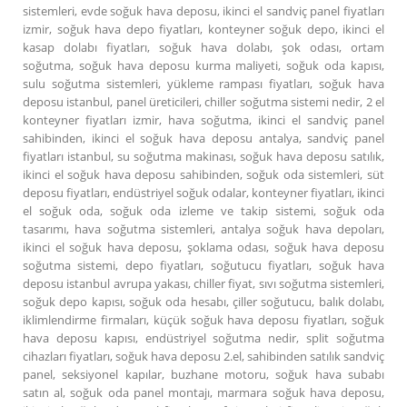
sistemleri, evde soğuk hava deposu, ikinci el sandviç panel fiyatları
izmir, soğuk hava depo fiyatları, konteyner soğuk depo, ikinci el
kasap dolabı fiyatları, soğuk hava dolabı, şok odası, ortam
soğutma, soğuk hava deposu kurma maliyeti, soğuk oda kapısı,
sulu soğutma sistemleri, yükleme rampası fiyatları, soğuk hava
deposu istanbul, panel üreticileri, chiller soğutma sistemi nedir, 2 el
konteyner fiyatları izmir, hava soğutma, ikinci el sandviç panel
sahibinden, ikinci el soğuk hava deposu antalya, sandviç panel
fiyatları istanbul, su soğutma makinası, soğuk hava deposu satılık,
ikinci el soğuk hava deposu sahibinden, soğuk oda sistemleri, süt
deposu fiyatları, endüstriyel soğuk odalar, konteyner fiyatları, ikinci
el soğuk oda, soğuk oda izleme ve takip sistemi, soğuk oda
tasarımı, hava soğutma sistemleri, antalya soğuk hava depoları,
ikinci el soğuk hava deposu, şoklama odası, soğuk hava deposu
soğutma sistemi, depo fiyatları, soğutucu fiyatları, soğuk hava
deposu istanbul avrupa yakası, chiller fiyat, sıvı soğutma sistemleri,
soğuk depo kapısı, soğuk oda hesabı, çiller soğutucu, balık dolabı,
iklimlendirme firmaları, küçük soğuk hava deposu fiyatları, soğuk
hava deposu kapısı, endüstriyel soğutma nedir, split soğutma
cihazları fiyatları, soğuk hava deposu 2.el, sahibinden satılık sandviç
panel, seksiyonel kapılar, buzhane motoru, soğuk hava subabı
satın al, soğuk oda panel montajı, marmara soğuk hava deposu,