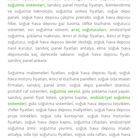
soğutma sistemleri
, sandviç panel montaj fiyatları, iklimlendirme
ve soğutma teknolojisi, soğutma ünitesi fiyatları, soğuk depo
paneli, soğuk hava deposu çalışma prensibi, soğuk hava deposu
hibe, soğuk hava deposu gaz basma, silifke buzhane, soğutucu
sistemler, sıvı soğutma sistemi,
araç soğutucuları
, endüstriyel
soğutma, şoklama makinası, ikinci el dolap fiyatları, ikinci el frigo
soğutucu, soğuk hava deposu devlet desteği, soğuk hava deposu
nasıl kurulur, sandviç panel fiyatları antalya, elma soğuk hava
deposunda kaç derecede saklanır, soğuk hava deposu fiyati,
sandviç panel ankara.
Soğutma malzemeleri fiyatları, soğuk hava deposu fiyat, soğuk
hava motoru fiyatları, ikinci el buzhane panelleri, soğuk oda imalatı
firmaları, sandviç panel izmir, soğuk depo panelleri istanbul,
portatif raf sistemleri,
soğutma servisi
, gıda şoklama nasıl yapılır,
sandviç panel fiyat listesi, çarpma kapılar,
endüstriyel soğutma
sistemleri
, gıda soğutma sistemleri, soğuk hava deposu teşvikleri,
chiller fiyatları, soğuk hava deposu maliyetleri, soğuk hava deposu
proje örnekleri, soğuk oda konteyner, soğuk hava motorları
fiyatları, soğuk hava depo kapısı, soğutma cihazları, endüstriyel
soğutma izmir, soğutma çevrimi, soğuk hava deposu imalatı
antalya, oda tipi soğutucu fiyatları, soğuk oda rafları, soğuk hava