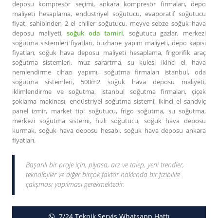
deposu kompresör seçimi, ankara kompresör firmaları, depo
maliyeti hesaplama, endüstriyel soğutucu, evaporatif soğutucu
fiyat, sahibinden 2 el chiller soğutucu, meyve sebze soğuk hava
deposu maliyeti,
soğuk oda tamiri
, soğutucu gazlar, merkezi
soğutma sistemleri fiyatları, buzhane yapım maliyeti, depo kapısı
fiyatları, soğuk hava deposu maliyeti hesaplama, frigorifik araç
soğutma sistemleri, muz sarartma, su kulesi ikinci el, hava
nemlendirme cihazı yapımı, soğutma firmaları istanbul, oda
soğutma sistemleri, 500m2 soğuk hava deposu maliyeti,
iklimlendirme ve soğutma, istanbul soğutma firmaları, çiçek
şoklama makinası, endüstriyel soğutma sistemi, ikinci el sandviç
panel izmir, market tipi soğutucu, frigo soğutma, su soğutma,
merkezi soğutma sistemi, hızlı soğutucu, soğuk hava deposu
kurmak, soğuk hava deposu hesabı, soğuk hava deposu ankara
fiyatları.
Başarılı bir proje için, piyasa, arz ve talep, yeni trendler,
teknolojiler ve diğer birçok faktör hakkında bir fizibilite
çalışması yapılması gerekmektedir.
7/24 Teknik Servis Whatsapp Hattı