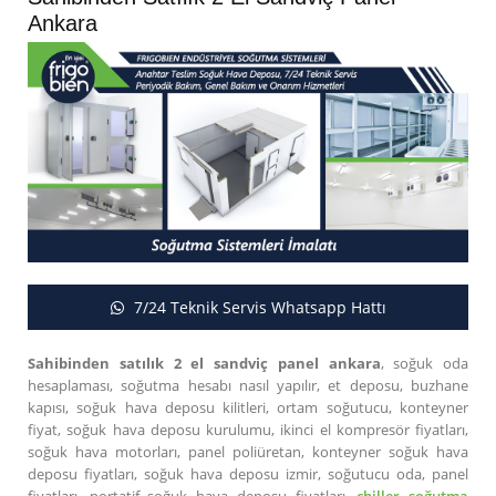
Ankara
7/24 Teknik Servis Whatsapp Hattı
Sahibinden satılık 2 el sandviç panel ankara
, soğuk oda
hesaplaması, soğutma hesabı nasıl yapılır, et deposu, buzhane
kapısı, soğuk hava deposu kilitleri, ortam soğutucu, konteyner
fiyat, soğuk hava deposu kurulumu, ikinci el kompresör fiyatları,
soğuk hava motorları, panel poliüretan, konteyner soğuk hava
deposu fiyatları, soğuk hava deposu izmir, soğutucu oda, panel
fiyatları, portatif soğuk hava deposu fiyatları,
chiller soğutma