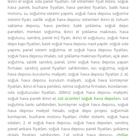
ikinci el soğuk oda panel fiyatları, raf sistemleri fiyat listesi, soğuk
hava paneli, buzhane fiyatları, hava perdesi fiyatları, balık hava
motoru, su soğutma sistemi yapımı, soğuk hava deposu soğutma
sistemi fiyatı, satilik soğuk hava deposu sistemleri ikinci el, tohum
saklama deposu, hava perdesi, balık şoklama, soğuk depo
panelleri, merkezi soğutma, ikinci el şoklama makinası, hava
soğutucu, sandviç panel m2 fiyatı, ikinci el soğutucu, soğuk hava
depo kapı fiyatları, basit soğuk hava deposu nasıl yapılır, soğuk oda
yapımı, panel sistem soğutma, et soğuk hava deposu fiyatları,
soğuk hava deposu imalatı, süt şoklama makinası fiyatları, açık alan
soğutma, satılık sandviç panel, izmir soğuk hava deposu yapan
firmalar, sandviç panel fiyatları sahibinden, sıvı soğutma, soğuk
hava deposu kurulumu maliyeti, soğuk hava deposu fiyatları 2. el,
soğuk hava deposu kurulum maliyeti, soğuk hava konteyner
fiyatları, ikinci el hava perdesi, ısıtma soğutma firmaları, kondanser,
oda soğutucuları fiyatları, 200m2 soğuk hava deposu maliyeti,
soğuk hava paneli ikinci el,
süt ürünleri soğuk hava depoları
, süt
soğutma tankı sahibinden, konteyner soğuk hava deposu, soğuk
hava deposu maliyet hesabı, soğuk depo projesi, soğutmalı
konteyner, buzhane motoru fiyatları, chiller sistemi, soğuk hava
odaları, 2. el soğuk hava deposu, soğuk hava depoları, sandviç
panel ankara fiyatları, soğuk hava deposu panel fiyatları, şoklama
dolabı fiyatları, sahibinden 2.el soğuk hava deposu,
chiller