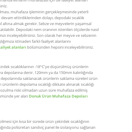
iniz.
ması, muhafaza işleminin gerçekleşmesinde yeterli
 devam ettirdiklerinden dolayı, depodaki sıcaklık
l altına almak gerekir. Sebze ve meyvelerin yaşamsal
atılabilir. Depodaki nem oranının istenilen ölçülerde nasıl
ızı inceleyebilirsiniz. Son olarak her meyve ve sebzenin
ımıza istinaden farklı faaliyet alanlarını
aaliyet alanları
bölümünden hepsini inceleyebilirsiniz.
rdek sıcaklıklarının -18°C'ye düşürülmüş ürünlerin
k hava depolarına denir. 120mm ya da 150mm kalınlığında
depolarında saklanacak ürünlerin saklama süreleri ürün
ürünlerin depolama sıcaklığı dikkate alınarak sıcaklığı
bozulma riski olmadan uzun süre muhafaza edilmiş
bölümünde yer alan
Donuk Ürün Muhafaza Depoları
lmesi için kısa bir sürede ürün çekirdek sıcaklığının
ığında poliüretan sandviç panel ile izolasyonu sağlanan