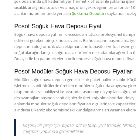
şok odalarında çift kademeli yarı hermetik cihazlar ile şoklama işlemi g
sıcaklık aralığında tutulur ve amaç ürün çekirdeğinin bir an önce -18°C
alanlarımız bölümünde yer alan
Şoklama Depoları
sayfamızı inceley
Posof Soğuk Hava Deposu Fiyat
Soğuk hava deposu yatırımı öncesinde mutlaka profesyonel danışmanl
edilmesi gereken bir çok husus vardır. Bu hususların başında maliye
deposunu oluşturacak olan ekipmanların kapasitesi ve kalitesine göre 
soğutulacağından çok soğutulacak ürünün ne kadar olacağı ve bu ü
Dolayısı ile bu parametrelerin belirlenmesi soğuk hava deposu fiyat
Posof Modüler Soğuk Hava Deposu Fiyatları
Modüler soğuk hava deposu genellikle bir paket halinde satılır. Küçük
işletmeler sabit ölçülerde üretilen modüler soğuk oda arayışına girerl
olup montajı ve nakliyesi konusunda tasarlanıp da yapılan soğuk odala
dezavantajları başında sabit ölçülerde üretilmiş olmalarından dolay
anlamda modüler soğuk depoların fiyatları ölçülerine ve kapasitelerin
alındıysa ülkemiz ekonomisindeki kur dalgalanmaları yaşanan ekonomile
Başarılı bir proje için, piyasa, arz ve talep, yeni trendler, teknolo
çalışması yapılması gerekmektedir.