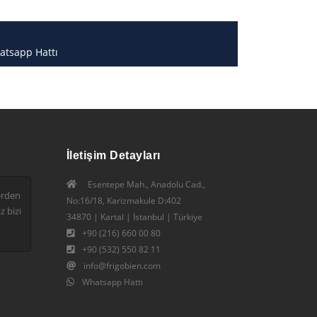
atsapp Hattı
İletişim Detayları
Esentepe Mah., Anadolu Cad.,
erden
No:16/18, Karizmakule D:402
z bizi
34870 | Kartal | İstanbul | Türkiye
+90 (216) 660 00 80
+90 (532) 550 82 11
info@frigobien.com
Whatsapp Hattı