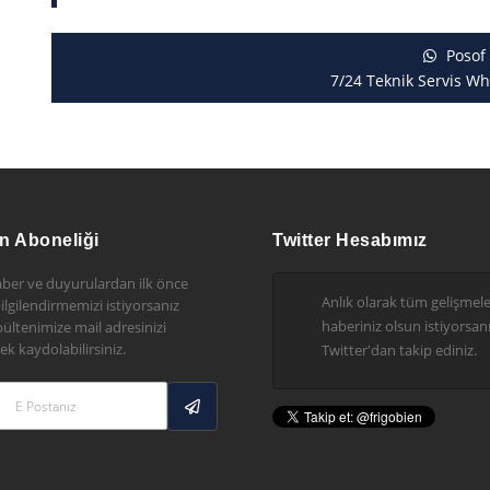
Posof
7/24 Teknik Servis Wh
n Aboneliği
Twitter Hesabımız
ber ve duyurulardan ilk önce
Anlık olarak tüm gelişmel
 bilgilendirmemizi istiyorsanız
haberiniz olsun istiyorsanı
ültenimize mail adresinizi
ek kaydolabilirsiniz.
Twitter'dan takip ediniz.