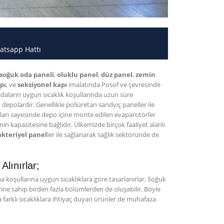
atsapp Hattı
soğuk oda paneli
,
oluklu panel
,
düz panel
,
zemin
apı
, ve
seksiyonel kapı
imalatında Posof ve çevresinde
daların uygun sıcaklık koşullarında uzun süre
n depolardır. Genellikle poliüretan sandviç paneller ile
ları sayesinde depo içine monte edilen evaparotörler
n kapasitesine bağlıdır. Ülkemizde birçok faaliyet alanlı
kteriyel panel
ler ile sağlanarak sağlık sektöründe de
lınırlar;
koşullarına uygun sıcaklıklara göre tasarlanırlar. Soğuk
erine sahip birden fazla bölümlerden de oluşabilir. Böyle
farklı sıcaklıklara ihtiyaç duyan ürünler de muhafaza