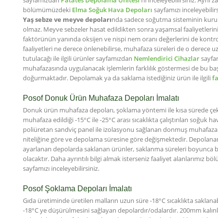
bölümümüzdeki
Elma Soğuk Hava Depoları
sayfamızı inceleyebilirs
Yaş sebze ve meyve depoları
nda sadece soğutma sisteminin kurul
olmaz. Meyve sebzeler hasat edildikten sonra yaşamsal faaliyetlerini
faktörünün yanında oksijen ve nispi nem oranı değerlerini de kontro
faaliyetleri ne derece önlenebilirse, muhafaza süreleri de o derece uz
tutulacağı ile ilgili ürünler sayfamızdan
Nemlendirici Cihazlar
sayfam
muhafazasında uygulanacak işlemlerin farklılık göstermesi de bu başlığ
doğurmaktadır. Depolamak ya da saklama istediğiniz ürün ile ilgili
f
Posof Donuk Ürün Muhafaza Depoları İmalatı
Donuk ürün muhafaza depoları, şoklama yöntemi ile kısa sürede çeki
muhafaza edildiği -15°C ile -25°C arası sıcaklıkta çalıştırılan soğu
poliüretan sandviç panel ile izolasyonu sağlanan donmuş muhafaza 
niteliğine göre ve depolama süresine göre değişmektedir. Depolanan 
ayarlanan depolarda saklanan ürünler, saklanma süreleri boyunca 
olacaktır. Daha ayrıntılı bilgi almak isterseniz faaliyet alanlarımız 
sayfamızı inceleyebilirsiniz.
Posof Şoklama Depoları İmalatı
Gıda üretiminde üretilen malların uzun süre -18°C sıcaklıkta saklanabi
-18°C ye düşürülmesini sağlayan depolardır/odalardır. 200mm kalınl