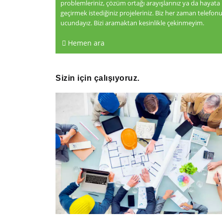
problemleriniz, çözüm ortağı arayışlarınız ya da hayata
geçirmek istediğiniz projeleriniz. Biz her zaman telefon
ucundayız. Bizi aramaktan kesinlikle çekinmeyim.
Hemen ara
Sizin için çalışıyoruz.