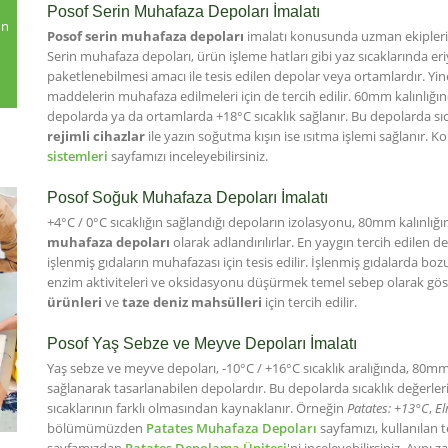
Posof Serin Muhafaza Depoları İmalatı
un
Posof serin muhafaza depoları
imalatı konusunda uzman ekipleri
Serin muhafaza depoları, ürün işleme hatları gibi yaz sıcaklarında eri
paketlenebilmesi amacı ile tesis edilen depolar veya ortamlardır. Yine
maddelerin muhafaza edilmeleri için de tercih edilir. 60mm kalınlığı
depolarda ya da ortamlarda +18°C sıcaklık sağlanır. Bu depolarda sı
rejimli cihazlar
ile yazın soğutma kışın ise ısıtma işlemi sağlanır. Ko
sistemleri
sayfamızı inceleyebilirsiniz.
Posof Soğuk Muhafaza Depoları İmalatı
+4°C / 0°C sıcaklığın sağlandığı depoların izolasyonu, 80mm kalınlığı
muhafaza depoları
olarak adlandırılırlar. En yaygın tercih edilen
işlenmiş gıdaların muhafazası için tesis edilir. İşlenmiş gıdalarda 
enzim aktiviteleri ve oksidasyonu düşürmek temel sebep olarak göste
ürünleri
ve
taze deniz mahsülleri
için tercih edilir.
Posof Yaş Sebze ve Meyve Depoları İmalatı
Yaş sebze ve meyve depoları, -10°C / +16°C sıcaklık aralığında, 80mm
sağlanarak tasarlanabilen depolardır. Bu depolarda sıcaklık değerl
sıcaklarının farklı olmasından kaynaklanır. Örneğin
Patates: +13°C
,
El
bölümümüzden
Patates Muhafaza Depoları
sayfamızı, kullanılan te
sayfamızdan
Patates Depolama Ünitesi
'ni inceleyebilirsiniz. Aynı