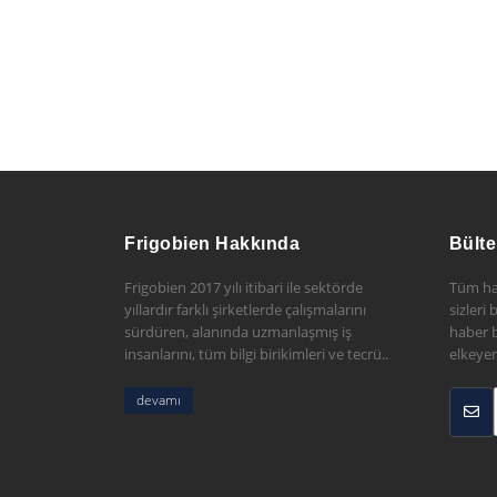
Frigobien Hakkında
Bülte
Frigobien 2017 yılı itibari ile sektörde
Tüm ha
yıllardır farklı şirketlerde çalışmalarını
sizleri
sürdüren, alanında uzmanlaşmış iş
haber b
insanlarını, tüm bilgi birikimleri ve tecrü..
elkeyer
devamı