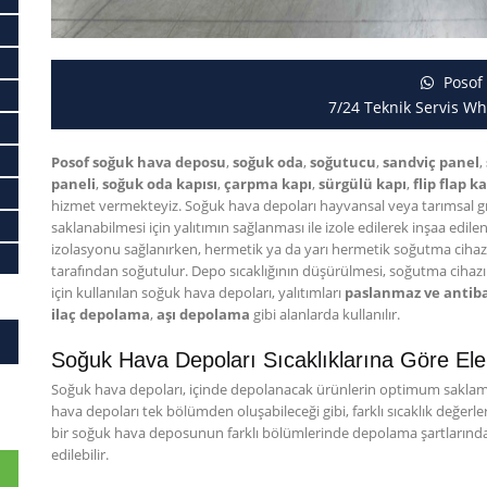
Posof
7/24 Teknik Servis Wh
Posof soğuk hava deposu
,
soğuk oda
,
soğutucu
,
sandviç panel
,
paneli
,
soğuk oda kapısı
,
çarpma kapı
,
sürgülü kapı
,
flip flap k
hizmet vermekteyiz. Soğuk hava depoları hayvansal veya tarımsal gı
saklanabilmesi için yalıtımın sağlanması ile izole edilerek inşaa edile
izolasyonu sağlanırken, hermetik ya da yarı hermetik soğutma cihaz
tarafından soğutulur. Depo sıcaklığının düşürülmesi, soğutma cihazını
için kullanılan soğuk hava depoları, yalıtımları
paslanmaz ve antiba
ilaç depolama
,
aşı depolama
gibi alanlarda kullanılır.
Soğuk Hava Depoları Sıcaklıklarına Göre Ele A
Soğuk hava depoları, içinde depolanacak ürünlerin optimum saklama 
hava depoları tek bölümden oluşabileceği gibi, farklı sıcaklık değerl
bir soğuk hava deposunun farklı bölümlerinde depolama şartlarında 
edilebilir.