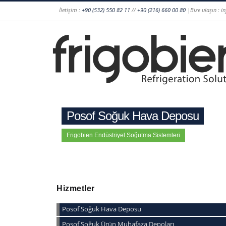
İletişim :
+90 (532) 550 82 11
//
+90 (216) 660 00 80
|Bize ulaşın : i
Posof Soğuk Hava Deposu
Frigobien Endüstriyel Soğutma Sistemleri
Hizmetler
Posof Soğuk Hava Deposu
Posof Soğuk Ürün Muhafaza Depoları