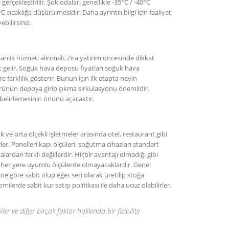
erçekleştirilir. Şok odaları genellikle -35°C / -40°C
 sıcaklığa düşürülmesidir. Daha ayrıntılı bilgi için faaliyet
ebilirsiniz.
ık hizmeti alınmalı. Zira yatırım öncesinde dikkat
t gelir. Soğuk hava deposu fiyatları soğuk hava
farklılık gösterir. Bunun için ilk etapta neyin
rünün depoya girip çıkma sirkülasyonu önemlidir.
 belirlemesinin önünü açacaktır.
 ve orta ölçekli işletmeler arasında otel, restaurant gibi
er. Panelleri kapı ölçüleri, soğutma cihazları standart
rdan farklı değillerdir. Hiçbir avantajı olmadığı gibi
ı her yere uyumlu ölçülerde olmayacaklardır. Genel
e göre sabit olup eğer seri olarak üretilip stoğa
rde sabit kur satışı politikası ile daha ucuz olabilirler.
jiler ve diğer birçok faktör hakkında bir fizibilite