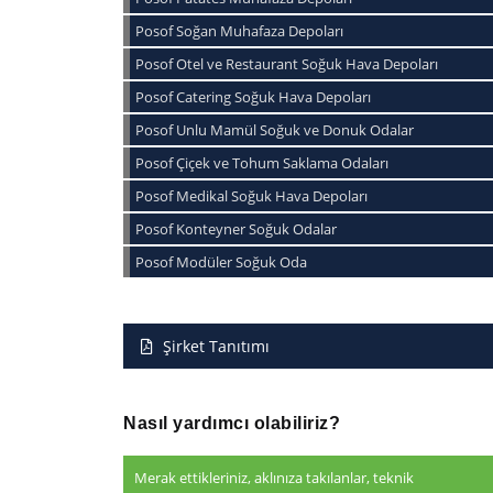
Posof Soğan Muhafaza Depoları
Posof Otel ve Restaurant Soğuk Hava Depoları
Posof Catering Soğuk Hava Depoları
Posof Unlu Mamül Soğuk ve Donuk Odalar
Posof Çiçek ve Tohum Saklama Odaları
Posof Medikal Soğuk Hava Depoları
Posof Konteyner Soğuk Odalar
Posof Modüler Soğuk Oda
Şirket Tanıtımı
Nasıl yardımcı olabiliriz?
Merak ettikleriniz, aklınıza takılanlar, teknik