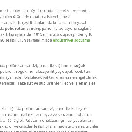
miz talepleriniz doğrultusunda hizmet vermektedir.
yebilen ürünlerin rahatlıkla işlenebilmesi,
 sanayilerin çeşitli alanlarında kullanılan kimyasal
nda
poliüretan sandviç panel
ile izolasyonu sağlanan
caklık kış aylarında +18°C nin altına düşeceğinden
çift
nu ile ilgili ürün sayfalarımızda
endüstriyel soğutma
nda poliüretan sandviç panel ile sağlanır ve
soğuk
 depolardır. Soğuk muhafazaya ihtiyaç duyabilecek tüm
bozulmaya neden olabilecek bakteri üremesine engel olmak,
rilebilir.
Taze süt ve süt ürünleri
,
et ve işlenmiş et
 kalınlığında poliüretan sandviç panel ile izolasyonu
erinin arasındaki fark her meyve ve sebzenin muhafaza
ma: -10°C
gibi. Patates muhafazası için faaliyet alanları
knoloji ve cihazlar ile ilgili bilgi almak istiyorsanız ürünler
 zamanda elmanın muhafazası için de faaliyet alanları