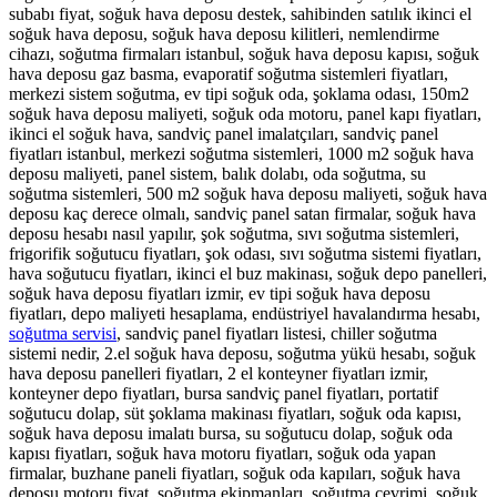
subabı fiyat, soğuk hava deposu destek, sahibinden satılık ikinci el
soğuk hava deposu, soğuk hava deposu kilitleri, nemlendirme
cihazı, soğutma firmaları istanbul, soğuk hava deposu kapısı, soğuk
hava deposu gaz basma, evaporatif soğutma sistemleri fiyatları,
merkezi sistem soğutma, ev tipi soğuk oda, şoklama odası, 150m2
soğuk hava deposu maliyeti, soğuk oda motoru, panel kapı fiyatları,
ikinci el soğuk hava, sandviç panel imalatçıları, sandviç panel
fiyatları istanbul, merkezi soğutma sistemleri, 1000 m2 soğuk hava
deposu maliyeti, panel sistem, balık dolabı, oda soğutma, su
soğutma sistemleri, 500 m2 soğuk hava deposu maliyeti, soğuk hava
deposu kaç derece olmalı, sandviç panel satan firmalar, soğuk hava
deposu hesabı nasıl yapılır, şok soğutma, sıvı soğutma sistemleri,
frigorifik soğutucu fiyatları, şok odası, sıvı soğutma sistemi fiyatları,
hava soğutucu fiyatları, ikinci el buz makinası, soğuk depo panelleri,
soğuk hava deposu fiyatları izmir, ev tipi soğuk hava deposu
fiyatları, depo maliyeti hesaplama, endüstriyel havalandırma hesabı,
soğutma servisi
, sandviç panel fiyatları listesi, chiller soğutma
sistemi nedir, 2.el soğuk hava deposu, soğutma yükü hesabı, soğuk
hava deposu panelleri fiyatları, 2 el konteyner fiyatları izmir,
konteyner depo fiyatları, bursa sandviç panel fiyatları, portatif
soğutucu dolap, süt şoklama makinası fiyatları, soğuk oda kapısı,
soğuk hava deposu imalatı bursa, su soğutucu dolap, soğuk oda
kapısı fiyatları, soğuk hava motoru fiyatları, soğuk oda yapan
firmalar, buzhane paneli fiyatları, soğuk oda kapıları, soğuk hava
deposu motoru fiyat, soğutma ekipmanları, soğutma çevrimi, soğuk