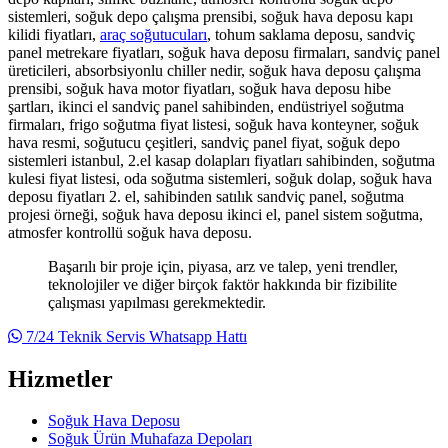
sistemleri, soğuk depo çalışma prensibi, soğuk hava deposu kapı
kilidi fiyatları,
araç soğutucuları
, tohum saklama deposu, sandviç
panel metrekare fiyatları, soğuk hava deposu firmaları, sandviç panel
üreticileri, absorbsiyonlu chiller nedir, soğuk hava deposu çalışma
prensibi, soğuk hava motor fiyatları, soğuk hava deposu hibe
şartları, ikinci el sandviç panel sahibinden, endüstriyel soğutma
firmaları, frigo soğutma fiyat listesi, soğuk hava konteyner, soğuk
hava resmi, soğutucu çeşitleri, sandviç panel fiyat, soğuk depo
sistemleri istanbul, 2.el kasap dolapları fiyatları sahibinden, soğutma
kulesi fiyat listesi, oda soğutma sistemleri, soğuk dolap, soğuk hava
deposu fiyatları 2. el, sahibinden satılık sandviç panel, soğutma
projesi örneği, soğuk hava deposu ikinci el, panel sistem soğutma,
atmosfer kontrollü soğuk hava deposu.
Başarılı bir proje için, piyasa, arz ve talep, yeni trendler,
teknolojiler ve diğer birçok faktör hakkında bir fizibilite
çalışması yapılması gerekmektedir.
7/24 Teknik Servis Whatsapp Hattı
Hizmetler
Soğuk Hava Deposu
Soğuk Ürün Muhafaza Depoları