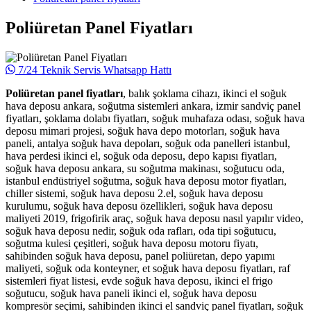
Poliüretan Panel Fiyatları
7/24 Teknik Servis Whatsapp Hattı
Poliüretan panel fiyatları
, balık şoklama cihazı, ikinci el soğuk
hava deposu ankara, soğutma sistemleri ankara, izmir sandviç panel
fiyatları, şoklama dolabı fiyatları, soğuk muhafaza odası, soğuk hava
deposu mimari projesi, soğuk hava depo motorları, soğuk hava
paneli, antalya soğuk hava depoları, soğuk oda panelleri istanbul,
hava perdesi ikinci el, soğuk oda deposu, depo kapısı fiyatları,
soğuk hava deposu ankara, su soğutma makinası, soğutucu oda,
istanbul endüstriyel soğutma, soğuk hava deposu motor fiyatları,
chiller sistemi, soğuk hava deposu 2.el, soğuk hava deposu
kurulumu, soğuk hava deposu özellikleri, soğuk hava deposu
maliyeti 2019, frigofirik araç, soğuk hava deposu nasıl yapılır video,
soğuk hava deposu nedir, soğuk oda rafları, oda tipi soğutucu,
soğutma kulesi çeşitleri, soğuk hava deposu motoru fiyatı,
sahibinden soğuk hava deposu, panel poliüretan, depo yapımı
maliyeti, soğuk oda konteyner, et soğuk hava deposu fiyatları, raf
sistemleri fiyat listesi, evde soğuk hava deposu, ikinci el frigo
soğutucu, soğuk hava paneli ikinci el, soğuk hava deposu
kompresör seçimi, sahibinden ikinci el sandviç panel fiyatları, soğuk