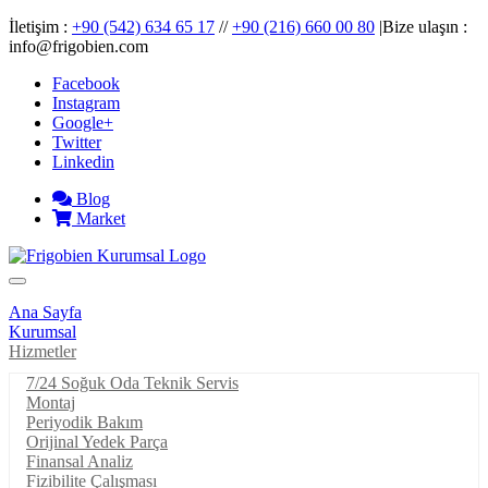
İletişim :
+90 (542) 634 65 17
//
+90 (216) 660 00 80
|Bize ulaşın :
info@frigobien.com
Facebook
Instagram
Google+
Twitter
Linkedin
Blog
Market
Ana Sayfa
Kurumsal
Hizmetler
7/24 Soğuk Oda Teknik Servis
Montaj
Periyodik Bakım
Orijinal Yedek Parça
Finansal Analiz
Fizibilite Çalışması