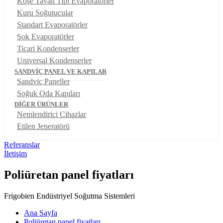
Köşe Tavan Tipi Evaporatörler
Kuru Soğutucular
Standart Evaporatörler
Şok Evaporatörler
Ticari Kondenserler
Universal Kondenserler
SANDVİÇ PANEL VE KAPILAR
Sandviç Paneller
Soğuk Oda Kapıları
DİĞER ÜRÜNLER
Nemlendirici Cihazlar
Etilen Jeneratörü
Referanslar
İletişim
Poliüretan panel fiyatları
Frigobien Endüstriyel Soğutma Sistemleri
Ana Sayfa
Poliüretan panel fiyatları