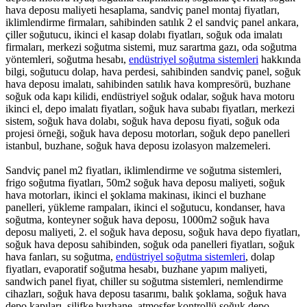
hava deposu maliyeti hesaplama, sandviç panel montaj fiyatları,
iklimlendirme firmaları, sahibinden satılık 2 el sandviç panel ankara,
çiller soğutucu, ikinci el kasap dolabı fiyatları, soğuk oda imalatı
firmaları, merkezi soğutma sistemi, muz sarartma gazı, oda soğutma
yöntemleri, soğutma hesabı,
endüstriyel soğutma sistemleri
hakkında
bilgi, soğutucu dolap, hava perdesi, sahibinden sandviç panel, soğuk
hava deposu imalatı, sahibinden satılık hava kompresörü, buzhane
soğuk oda kapı kilidi, endüstriyel soğuk odalar, soğuk hava motoru
ikinci el, depo imalatı fiyatları, soğuk hava subabı fiyatları, merkezi
sistem, soğuk hava dolabı, soğuk hava deposu fiyati, soğuk oda
projesi örneği, soğuk hava deposu motorları, soğuk depo panelleri
istanbul, buzhane, soğuk hava deposu izolasyon malzemeleri.
Sandviç panel m2 fiyatları, iklimlendirme ve soğutma sistemleri,
frigo soğutma fiyatları, 50m2 soğuk hava deposu maliyeti, soğuk
hava motorları, ikinci el şoklama makinası, ikinci el buzhane
panelleri, yükleme rampaları, ikinci el soğutucu, kondanser, hava
soğutma, konteyner soğuk hava deposu, 1000m2 soğuk hava
deposu maliyeti, 2. el soğuk hava deposu, soğuk hava depo fiyatları,
soğuk hava deposu sahibinden, soğuk oda panelleri fiyatları, soğuk
hava fanları, su soğutma,
endüstriyel soğutma sistemleri
, dolap
fiyatları, evaporatif soğutma hesabı, buzhane yapım maliyeti,
sandwich panel fiyat, chiller su soğutma sistemleri, nemlendirme
cihazları, soğuk hava deposu tasarımı, balık şoklama, soğuk hava
depo kapıları, silifke buzhane, atmosfer kontrollü soğuk depo