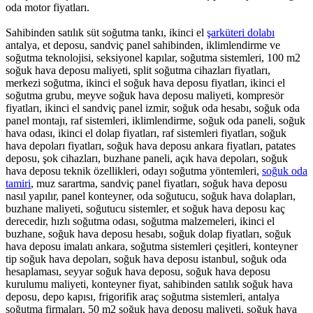
oda motor fiyatları.
Sahibinden satılık süt soğutma tankı, ikinci el
şarküteri dolabı
antalya, et deposu, sandviç panel sahibinden, iklimlendirme ve
soğutma teknolojisi, seksiyonel kapılar, soğutma sistemleri, 100 m2
soğuk hava deposu maliyeti, split soğutma cihazları fiyatları,
merkezi soğutma, ikinci el soğuk hava deposu fiyatları, ikinci el
soğutma grubu, meyve soğuk hava deposu maliyeti, kompresör
fiyatları, ikinci el sandviç panel izmir, soğuk oda hesabı, soğuk oda
panel montajı, raf sistemleri, iklimlendirme, soğuk oda paneli, soğuk
hava odası, ikinci el dolap fiyatları, raf sistemleri fiyatları, soğuk
hava depoları fiyatları, soğuk hava deposu ankara fiyatları, patates
deposu, şok cihazları, buzhane paneli, açık hava depoları, soğuk
hava deposu teknik özellikleri, odayı soğutma yöntemleri,
soğuk oda
tamiri
, muz sarartma, sandviç panel fiyatları, soğuk hava deposu
nasıl yapılır, panel konteyner, oda soğutucu, soğuk hava dolapları,
buzhane maliyeti, soğutucu sistemler, et soğuk hava deposu kaç
derecedir, hızlı soğutma odası, soğutma malzemeleri, ikinci el
buzhane, soğuk hava deposu hesabı, soğuk dolap fiyatları, soğuk
hava deposu imalatı ankara, soğutma sistemleri çeşitleri, konteyner
tip soğuk hava depoları, soğuk hava deposu istanbul, soğuk oda
hesaplaması, seyyar soğuk hava deposu, soğuk hava deposu
kurulumu maliyeti, konteyner fiyat, sahibinden satılık soğuk hava
deposu, depo kapısı, frigorifik araç soğutma sistemleri, antalya
soğutma firmaları, 50 m2 soğuk hava deposu maliyeti, soğuk hava