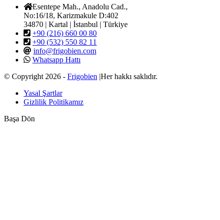
Esentepe Mah., Anadolu Cad.,
No:16/18, Karizmakule D:402
34870 | Kartal | İstanbul | Türkiye
+90 (216) 660 00 80
+90 (532) 550 82 11
info@frigobien.com
Whatsapp Hattı
© Copyright 2026 -
Frigobien
|Her hakkı saklıdır.
Yasal Şartlar
Gizlilik Politikamız
Başa Dön