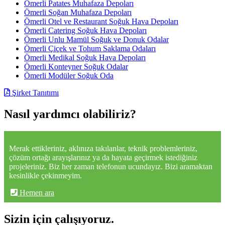
Ömerli Patates Muhafaza Depoları
Ömerli Soğan Muhafaza Depoları
Ömerli Otel ve Restaurant Soğuk Hava Depoları
Ömerli Catering Soğuk Hava Depoları
Ömerli Unlu Mamül Soğuk ve Donuk Odalar
Ömerli Çiçek ve Tohum Saklama Odaları
Ömerli Medikal Soğuk Hava Depoları
Ömerli Konteyner Soğuk Odalar
Ömerli Modüler Soğuk Oda
Şirket Tanıtımı
Nasıl yardımcı olabiliriz?
Merak ettikleriniz, aklınıza takılanlar, teknik problemleriniz,
çözüm ortağı arayışlarınız ya da hayata geçirmek istediğiniz
projeleriniz. Biz her zaman telefonun ucundayız. Bizi aramaktan
kesinlikle çekinmeyim.
Hemen ara
Sizin için çalışıyoruz.