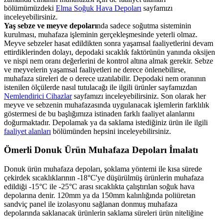
bölümümüzdeki
Elma Soğuk Hava Depoları
sayfamızı
inceleyebilirsiniz.
Yaş sebze ve meyve depoları
nda sadece soğutma sisteminin
kurulması, muhafaza işleminin gerçekleşmesinde yeterli olmaz.
Meyve sebzeler hasat edildikten sonra yaşamsal faaliyetlerini devam
ettirdiklerinden dolayı, depodaki sıcaklık faktörünün yanında oksijen
ve nispi nem oranı değerlerini de kontrol altına almak gerekir. Sebze
ve meyvelerin yaşamsal faaliyetleri ne derece önlenebilirse,
muhafaza süreleri de o derece uzatılabilir. Depodaki nem oranının
istenilen ölçülerde nasıl tutulacağı ile ilgili ürünler sayfamızdan
Nemlendirici Cihazlar
sayfamızı inceleyebilirsiniz. Son olarak her
meyve ve sebzenin muhafazasında uygulanacak işlemlerin farklılık
göstermesi de bu başlığımıza istinaden farklı faaliyet alanlarını
doğurmaktadır. Depolamak ya da saklama istediğiniz ürün ile ilgili
faaliyet alanları
bölümünden hepsini inceleyebilirsiniz.
Ömerli Donuk Ürün Muhafaza Depoları İmalatı
Donuk ürün muhafaza depoları, şoklama yöntemi ile kısa sürede
çekirdek sıcaklıklarının -18°C'ye düşürülmüş ürünlerin muhafaza
edildiği -15°C ile -25°C arası sıcaklıkta çalıştırılan soğuk hava
depolarına denir. 120mm ya da 150mm kalınlığında poliüretan
sandviç panel ile izolasyonu sağlanan donmuş muhafaza
depolarında saklanacak ürünlerin saklama süreleri ürün niteliğine