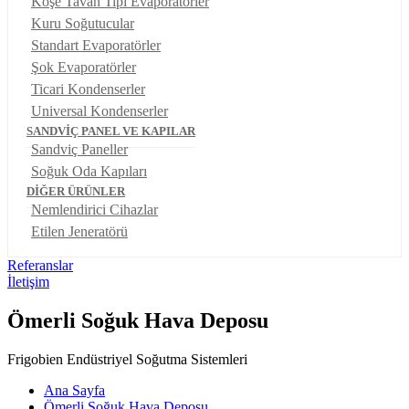
Köşe Tavan Tipi Evaporatörler
Kuru Soğutucular
Standart Evaporatörler
Şok Evaporatörler
Ticari Kondenserler
Universal Kondenserler
SANDVİÇ PANEL VE KAPILAR
Sandviç Paneller
Soğuk Oda Kapıları
DİĞER ÜRÜNLER
Nemlendirici Cihazlar
Etilen Jeneratörü
Referanslar
İletişim
Ömerli Soğuk Hava Deposu
Frigobien Endüstriyel Soğutma Sistemleri
Ana Sayfa
Ömerli Soğuk Hava Deposu