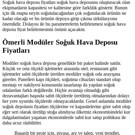
Soğuk hava deposu fiyatları soğuk hava deposunu oluşturacak olan
ekipmanların kapasitesi ve kalitesine göre farklılık gösterir. Bunun
için ilk etapta neyin soğutulacağından çok soğutulacak ürünün ne
kadar olacağı ve bu ürünün depoya girip çıkma sirkülasyonu
önemlidir. Dolayısı ile bu parametrelerin belirlenmesi soğuk hava
deposu fiyat belirlemesinin önünü açacaktır.
Ömerli Modüler Soğuk Hava Deposu
Fiyatları
Modüler soğuk hava deposu genellikle bir paket halinde satılır.
Küçük ve orta ölçekli işletmeler arasında otel, restaurant gibi
işletmeler sabit ölçülerde üretilen modüler soğuk oda arayışına
girerler. Panelleri kapı ölçüleri, soğutma cihazları standart olup
montajı ve nakliyesi konusunda tasarlanıp da yapılan soğuk
odalardan farklı değillerdir. Hiçbir avantajı olmadığı gibi
dezavantajları başında sabit ölçülerde üretilmiş olmalarından dolayı
her yere uyumlu ölçülerde olmayacaklardır. Genel anlamda modüler
soğuk depoların fiyatları ölçülerine ve kapasitelerine göre sabit olup
eğer seri olarak üretilip stoğa alındıysa ülkemiz ekonomisindeki kur
dalgalanmaları yaşanan ekonomilerde sabit kur satışı politikası ile
daha ucuz olabilirler.
Başarılı bir proje için, piyasa, arz ve talep, yeni trendler,