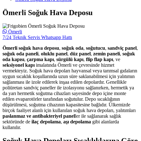
Ömerli Soğuk Hava Deposu
Ömerli
7/24 Teknik Servis Whatsapp Hattı
Ömerli soğuk hava deposu
,
soğuk oda
,
soğutucu
,
sandviç panel
,
soğuk oda paneli
,
oluklu panel
,
düz panel
,
zemin paneli
,
soğuk
oda kapısı
,
çarpma kapı
,
sürgülü kapı
,
flip flap kapı
, ve
seksiyonel kapı
imalatında Ömerli ve çevresinde hizmet
vermekteyiz. Soğuk hava depoları hayvansal veya tarımsal gıdaların
uygun sıcaklık koşullarında uzun süre saklanabilmesi için yalıtımın
sağlanması ile izole edilerek inşaa edilen depolardır. Genellikle
poliüretan sandviç paneller ile izolasyonu sağlanırken, hermetik ya
da yarı hermetik soğutma cihazları sayesinde depo içine monte
edilen evaparotörler tarafından soğutulur. Depo sıcaklığının
düşürülmesi, soğutma cihazının kapasitesine bağlıdır. Ülkemizde
birçok faaliyet alanlı için kullanılan soğuk hava depoları, yalıtımları
paslanmaz ve antibakteriyel panel
ler ile sağlanarak sağlık
sektöründe de
ilaç depolama
,
aşı depolama
gibi alanlarda
kullanılır.
Soğuk Hava Depoları Sıcaklıklarına Göre