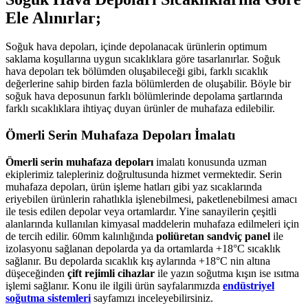
Ele Alınırlar;
Soğuk hava depoları, içinde depolanacak ürünlerin optimum
saklama koşullarına uygun sıcaklıklara göre tasarlanırlar. Soğuk
hava depoları tek bölümden oluşabileceği gibi, farklı sıcaklık
değerlerine sahip birden fazla bölümlerden de oluşabilir. Böyle bir
soğuk hava deposunun farklı bölümlerinde depolama şartlarında
farklı sıcaklıklara ihtiyaç duyan ürünler de muhafaza edilebilir.
Ömerli Serin Muhafaza Depoları İmalatı
Ömerli serin muhafaza depoları
imalatı konusunda uzman
ekiplerimiz talepleriniz doğrultusunda hizmet vermektedir. Serin
muhafaza depoları, ürün işleme hatları gibi yaz sıcaklarında
eriyebilen ürünlerin rahatlıkla işlenebilmesi, paketlenebilmesi amacı
ile tesis edilen depolar veya ortamlardır. Yine sanayilerin çeşitli
alanlarında kullanılan kimyasal maddelerin muhafaza edilmeleri için
de tercih edilir. 60mm kalınlığında
poliüretan sandviç panel
ile
izolasyonu sağlanan depolarda ya da ortamlarda +18°C sıcaklık
sağlanır. Bu depolarda sıcaklık kış aylarında +18°C nin altına
düşeceğinden
çift rejimli cihazlar
ile yazın soğutma kışın ise ısıtma
işlemi sağlanır. Konu ile ilgili ürün sayfalarımızda
endüstriyel
soğutma sistemleri
sayfamızı inceleyebilirsiniz.