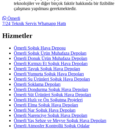
teknolojiler ve diğer birçok faktör hakkında bir fizibilite
çalışması yapılması gerekmektedir.
Ömerli
7/24 Teknik Servis Whatsapp Hattı
Hizmetler
Ömerli Soğuk Hava Deposu
Ömerli Soğuk Ürün Muhafaza Depoları
Ömerli Donuk Ürün Muhafaza Depoları
Ömerli Kırmızı Et Soğuk Hava Depoları
Ömerli Tavuk Soğuk Hava Depoları
Ömerli Yumurta Soğuk Hava Depoları
Ömerli Su Ürünleri Soğuk Hava Depoları
Ömerli Şoklama Depoları
Ömerli Dondurma Soğuk Hava Depoları
Ömerli Süt Ürünleri Soğuk Hava Depoları
Ömerli Hızlı ve Ön Soğutma Projeleri
Ömerli Elma Soğuk Hava Depoları
Ömerli Nar Soğuk Hava Depoları
Ömerli Narenciye Soğuk Hava Depoları
Ömerli Yaş Sebze ve Meyve Soğuk Hava Depoları
Ömerli Atmosfer Kontrollü Soğuk Odalar