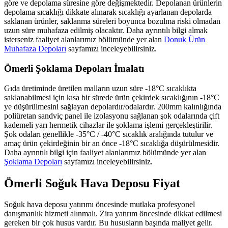
göre ve depolama süresine göre değişmektedir. Depolanan ürünlerin
depolama sıcaklığı dikkate alınarak sıcaklığı ayarlanan depolarda
saklanan ürünler, saklanma süreleri boyunca bozulma riski olmadan
uzun süre muhafaza edilmiş olacaktır. Daha ayrıntılı bilgi almak
isterseniz faaliyet alanlarımız bölümünde yer alan
Donuk Ürün
Muhafaza Depoları
sayfamızı inceleyebilirsiniz.
Ömerli Şoklama Depoları İmalatı
Gıda üretiminde üretilen malların uzun süre -18°C sıcaklıkta
saklanabilmesi için kısa bir sürede ürün çekirdek sıcaklığının -18°C
ye düşürülmesini sağlayan depolardır/odalardır. 200mm kalınlığında
poliüretan sandviç panel ile izolasyonu sağlanan şok odalarında çift
kademeli yarı hermetik cihazlar ile şoklama işlemi gerçekleştirilir.
Şok odaları genellikle -35°C / -40°C sıcaklık aralığında tutulur ve
amaç ürün çekirdeğinin bir an önce -18°C sıcaklığa düşürülmesidir.
Daha ayrıntılı bilgi için faaliyet alanlarımız bölümünde yer alan
Şoklama Depoları
sayfamızı inceleyebilirsiniz.
Ömerli Soğuk Hava Deposu Fiyat
Soğuk hava deposu yatırımı öncesinde mutlaka profesyonel
danışmanlık hizmeti alınmalı. Zira yatırım öncesinde dikkat edilmesi
gereken bir çok husus vardır. Bu hususların başında maliyet gelir.