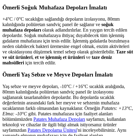
Ömerli Soğuk Muhafaza Depoları İmalatı
+4°C / 0°C sıcaklığın sağlandığı depoların izolasyonu, 80mm
kalınlığında poliüretan sandviç panel ile sağlanır ve
soğuk
muhafaza depoları
olarak adlandırılırlar. En yaygın tercih edilen
depolardır. Soğuk muhafazaya ihtiyaç duyabilecek tüm işlenmiş
gıdaların muhafazası için tesis edilir. İşlenmiş gıdalarda bozulmaya
neden olabilecek bakteri üremesine engel olmak, enzim aktiviteleri
ve oksidasyonu düşürmek temel sebep olarak gösterilebilir.
Taze süt
ve süt ürünleri
,
et ve işlenmiş et ürünleri
ve
taze deniz
mahsülleri
için tercih edilir.
Ömerli Yaş Sebze ve Meyve Depoları İmalatı
Yaş sebze ve meyve depoları, -10°C / +16°C sıcaklık aralığında,
80mm kalınlığında poliüretan sandviç panel ile izolasyonu
sağlanarak tasarlanabilen depolardır. Bu depolarda sıcaklık
değerlerinin arasındaki fark her meyve ve sebzenin muhafaza
sıcaklarının farklı olmasından kaynaklanır. Örneğin
Patates: +13°C
,
Elma: -10°C
gibi. Patates muhafazası için faaliyet alanları
bölümümüzden
Patates Muhafaza Depoları
sayfamızı, kullanılan
teknoloji ve cihazlar ile ilgili bilgi almak istiyorsanız ürünler
sayfamızdan
Patates Depolama Ünitesi
'ni inceleyebilirsiniz. Aynı
zamanda elmanın muhafazası için de faaliyet alanları