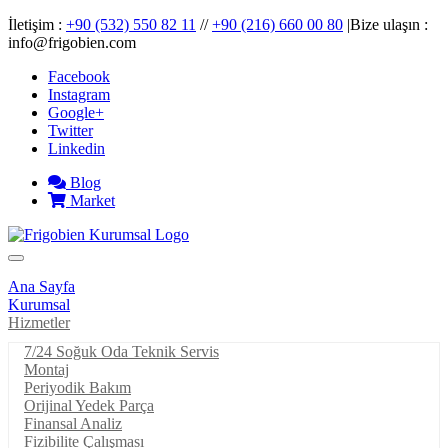
İletişim :
+90 (532) 550 82 11
//
+90 (216) 660 00 80
|Bize ulaşın :
info@frigobien.com
Facebook
Instagram
Google+
Twitter
Linkedin
Blog
Market
Ana Sayfa
Kurumsal
Hizmetler
7/24 Soğuk Oda Teknik Servis
Montaj
Periyodik Bakım
Orijinal Yedek Parça
Finansal Analiz
Fizibilite Çalışması