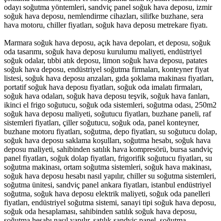
odayı soğutma yöntemleri, sandviç panel soğuk hava deposu, izmir
soğuk hava deposu, nemlendirme cihazları, silifke buzhane, sera
hava motoru, chiller fiyatları, soğuk hava deposu metrekare fiyatı.
Marmara soğuk hava deposu, açık hava depoları, et deposu, soğuk
oda tasarımı, soğuk hava deposu kurulumu maliyeti, endüstriyel
soğuk odalar, tıbbi atık deposu, limon soğuk hava deposu, patates
soğuk hava deposu, endüstriyel soğutma firmaları, konteyner fiyat
listesi, soğuk hava deposu arızaları, gıda şoklama makinası fiyatları,
portatif soğuk hava deposu fiyatları, soğuk oda imalatı firmaları,
soğuk hava odaları, soğuk hava deposu teşvik, soğuk hava fanları,
ikinci el frigo soğutucu, soğuk oda sistemleri, soğutma odası, 250m2
soğuk hava deposu maliyeti, soğutucu fiyatları, buzhane paneli, raf
sistemleri fiyatları, çiller soğutucu, soğuk oda, panel konteyner,
buzhane motoru fiyatları, soğutma, depo fiyatları, su soğutucu dolap,
soğuk hava deposu saklama koşulları, soğutma hesabı, soğuk hava
deposu maliyeti, sahibinden satılık hava kompresörü, bursa sandviç
panel fiyatları, soğuk dolap fiyatları, frigorifik soğutucu fiyatları, su
soğutma makinası, ortam soğutma sistemleri, soğuk hava makinası,
soğuk hava deposu hesabı nasıl yapılır, chiller su soğutma sistemleri,
soğutma ünitesi, sandviç panel ankara fiyatları, istanbul endüstriyel
soğutma, soğuk hava deposu elektrik maliyeti, soğuk oda panelleri
fiyatları, endüstriyel soğutma sistemi, sanayi tipi soğuk hava deposu,
soğuk oda hesaplaması, sahibinden satılık soğuk hava deposu,
soğutma hesabı nasıl yapılır, satılık sandviç panel, soğutma