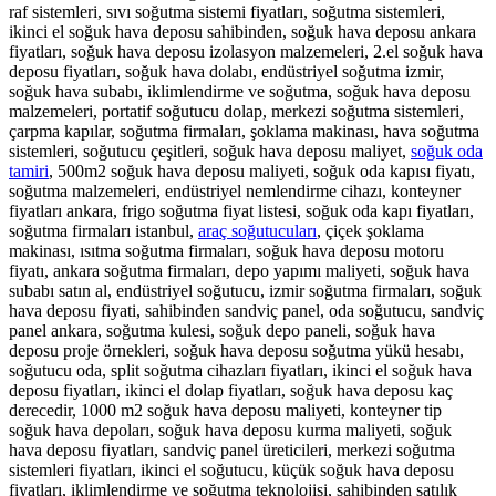
raf sistemleri, sıvı soğutma sistemi fiyatları, soğutma sistemleri,
ikinci el soğuk hava deposu sahibinden, soğuk hava deposu ankara
fiyatları, soğuk hava deposu izolasyon malzemeleri, 2.el soğuk hava
deposu fiyatları, soğuk hava dolabı, endüstriyel soğutma izmir,
soğuk hava subabı, iklimlendirme ve soğutma, soğuk hava deposu
malzemeleri, portatif soğutucu dolap, merkezi soğutma sistemleri,
çarpma kapılar, soğutma firmaları, şoklama makinası, hava soğutma
sistemleri, soğutucu çeşitleri, soğuk hava deposu maliyet,
soğuk oda
tamiri
, 500m2 soğuk hava deposu maliyeti, soğuk oda kapısı fiyatı,
soğutma malzemeleri, endüstriyel nemlendirme cihazı, konteyner
fiyatları ankara, frigo soğutma fiyat listesi, soğuk oda kapı fiyatları,
soğutma firmaları istanbul,
araç soğutucuları
, çiçek şoklama
makinası, ısıtma soğutma firmaları, soğuk hava deposu motoru
fiyatı, ankara soğutma firmaları, depo yapımı maliyeti, soğuk hava
subabı satın al, endüstriyel soğutucu, izmir soğutma firmaları, soğuk
hava deposu fiyati, sahibinden sandviç panel, oda soğutucu, sandviç
panel ankara, soğutma kulesi, soğuk depo paneli, soğuk hava
deposu proje örnekleri, soğuk hava deposu soğutma yükü hesabı,
soğutucu oda, split soğutma cihazları fiyatları, ikinci el soğuk hava
deposu fiyatları, ikinci el dolap fiyatları, soğuk hava deposu kaç
derecedir, 1000 m2 soğuk hava deposu maliyeti, konteyner tip
soğuk hava depoları, soğuk hava deposu kurma maliyeti, soğuk
hava deposu fiyatları, sandviç panel üreticileri, merkezi soğutma
sistemleri fiyatları, ikinci el soğutucu, küçük soğuk hava deposu
fiyatları, iklimlendirme ve soğutma teknolojisi, sahibinden satılık