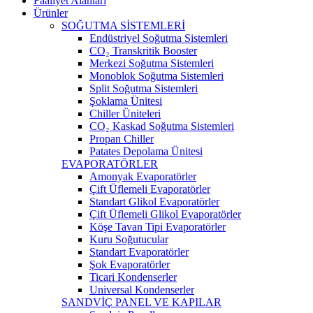
Faaliyet Alanları
Ürünler
SOĞUTMA SİSTEMLERİ
Endüstriyel Soğutma Sistemleri
CO₂ Transkritik Booster
Merkezi Soğutma Sistemleri
Monoblok Soğutma Sistemleri
Split Soğutma Sistemleri
Şoklama Ünitesi
Chiller Üniteleri
CO₂ Kaskad Soğutma Sistemleri
Propan Chiller
Patates Depolama Ünitesi
EVAPORATÖRLER
Amonyak Evaporatörler
Çift Üflemeli Evaporatörler
Standart Glikol Evaporatörler
Çift Üflemeli Glikol Evaporatörler
Köşe Tavan Tipi Evaporatörler
Kuru Soğutucular
Standart Evaporatörler
Şok Evaporatörler
Ticari Kondenserler
Universal Kondenserler
SANDVİÇ PANEL VE KAPILAR