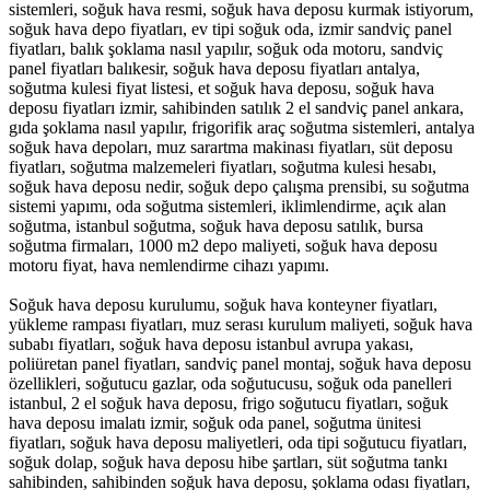
sistemleri, soğuk hava resmi, soğuk hava deposu kurmak istiyorum,
soğuk hava depo fiyatları, ev tipi soğuk oda, izmir sandviç panel
fiyatları, balık şoklama nasıl yapılır, soğuk oda motoru, sandviç
panel fiyatları balıkesir, soğuk hava deposu fiyatları antalya,
soğutma kulesi fiyat listesi, et soğuk hava deposu, soğuk hava
deposu fiyatları izmir, sahibinden satılık 2 el sandviç panel ankara,
gıda şoklama nasıl yapılır, frigorifik araç soğutma sistemleri, antalya
soğuk hava depoları, muz sarartma makinası fiyatları, süt deposu
fiyatları, soğutma malzemeleri fiyatları, soğutma kulesi hesabı,
soğuk hava deposu nedir, soğuk depo çalışma prensibi, su soğutma
sistemi yapımı, oda soğutma sistemleri, iklimlendirme, açık alan
soğutma, istanbul soğutma, soğuk hava deposu satılık, bursa
soğutma firmaları, 1000 m2 depo maliyeti, soğuk hava deposu
motoru fiyat, hava nemlendirme cihazı yapımı.
Soğuk hava deposu kurulumu, soğuk hava konteyner fiyatları,
yükleme rampası fiyatları, muz serası kurulum maliyeti, soğuk hava
subabı fiyatları, soğuk hava deposu istanbul avrupa yakası,
poliüretan panel fiyatları, sandviç panel montaj, soğuk hava deposu
özellikleri, soğutucu gazlar, oda soğutucusu, soğuk oda panelleri
istanbul, 2 el soğuk hava deposu, frigo soğutucu fiyatları, soğuk
hava deposu imalatı izmir, soğuk oda panel, soğutma ünitesi
fiyatları, soğuk hava deposu maliyetleri, oda tipi soğutucu fiyatları,
soğuk dolap, soğuk hava deposu hibe şartları, süt soğutma tankı
sahibinden, sahibinden soğuk hava deposu, şoklama odası fiyatları,