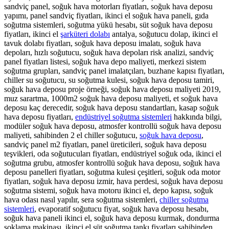
sandviç panel, soğuk hava motorları fiyatları, soğuk hava deposu
yapımı, panel sandviç fiyatları, ikinci el soğuk hava paneli, gıda
soğutma sistemleri, soğutma yükü hesabı, süt soğuk hava deposu
fiyatları, ikinci el
şarküteri dolabı
antalya, soğutucu dolap, ikinci el
tavuk dolabı fiyatları, soğuk hava deposu imalatı, soğuk hava
depoları, hızlı soğutucu, soğuk hava depoları risk analizi, sandviç
panel fiyatları listesi, soğuk hava depo maliyeti, merkezi sistem
soğutma grupları, sandviç panel imalatçıları, buzhane kapısı fiyatları,
chiller su soğutucu, su soğutma kulesi, soğuk hava deposu tamiri,
soğuk hava deposu proje örneği, soğuk hava deposu maliyeti 2019,
muz sarartma, 1000m2 soğuk hava deposu maliyeti, et soğuk hava
deposu kaç derecedir, soğuk hava deposu standartları, kasap soğuk
hava deposu fiyatları,
endüstriyel soğutma sistemleri
hakkında bilgi,
modüler soğuk hava deposu, atmosfer kontrollü soğuk hava deposu
maliyeti, sahibinden 2 el chiller soğutucu,
soğuk hava deposu
,
sandviç panel m2 fiyatları, panel üreticileri, soğuk hava deposu
teşvikleri, oda soğutucuları fiyatları, endüstriyel soğuk oda, ikinci el
soğutma grubu, atmosfer kontrollü soğuk hava deposu, soğuk hava
deposu panelleri fiyatları, soğutma kulesi çeşitleri, soğuk oda motor
fiyatları, soğuk hava deposu izmir, hava perdesi, soğuk hava deposu
soğutma sistemi, soğuk hava motoru ikinci el, depo kapısı, soğuk
hava odası nasıl yapılır, sera soğutma sistemleri,
chiller soğutma
sistemleri
, evaporatif soğutucu fiyat, soğuk hava deposu hesabı,
soğuk hava paneli ikinci el, soğuk hava deposu kurmak, dondurma
şoklama makinası, ikinci el süt soğutma tankı fiyatları sahibinden,