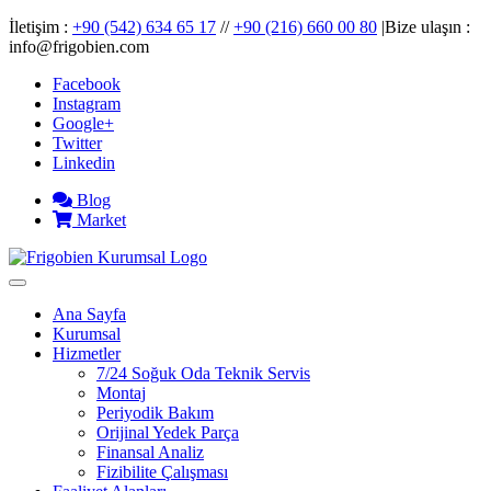
İletişim :
+90 (542) 634 65 17
//
+90 (216) 660 00 80
|Bize ulaşın :
info@frigobien.com
Facebook
Instagram
Google+
Twitter
Linkedin
Blog
Market
Ana Sayfa
Kurumsal
Hizmetler
7/24 Soğuk Oda Teknik Servis
Montaj
Periyodik Bakım
Orijinal Yedek Parça
Finansal Analiz
Fizibilite Çalışması