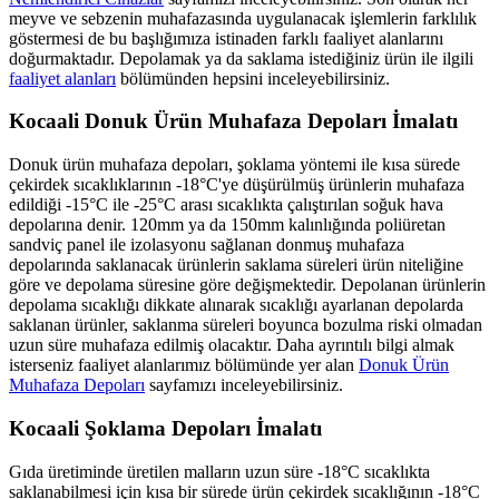
meyve ve sebzenin muhafazasında uygulanacak işlemlerin farklılık
göstermesi de bu başlığımıza istinaden farklı faaliyet alanlarını
doğurmaktadır. Depolamak ya da saklama istediğiniz ürün ile ilgili
faaliyet alanları
bölümünden hepsini inceleyebilirsiniz.
Kocaali Donuk Ürün Muhafaza Depoları İmalatı
Donuk ürün muhafaza depoları, şoklama yöntemi ile kısa sürede
çekirdek sıcaklıklarının -18°C'ye düşürülmüş ürünlerin muhafaza
edildiği -15°C ile -25°C arası sıcaklıkta çalıştırılan soğuk hava
depolarına denir. 120mm ya da 150mm kalınlığında poliüretan
sandviç panel ile izolasyonu sağlanan donmuş muhafaza
depolarında saklanacak ürünlerin saklama süreleri ürün niteliğine
göre ve depolama süresine göre değişmektedir. Depolanan ürünlerin
depolama sıcaklığı dikkate alınarak sıcaklığı ayarlanan depolarda
saklanan ürünler, saklanma süreleri boyunca bozulma riski olmadan
uzun süre muhafaza edilmiş olacaktır. Daha ayrıntılı bilgi almak
isterseniz faaliyet alanlarımız bölümünde yer alan
Donuk Ürün
Muhafaza Depoları
sayfamızı inceleyebilirsiniz.
Kocaali Şoklama Depoları İmalatı
Gıda üretiminde üretilen malların uzun süre -18°C sıcaklıkta
saklanabilmesi için kısa bir sürede ürün çekirdek sıcaklığının -18°C