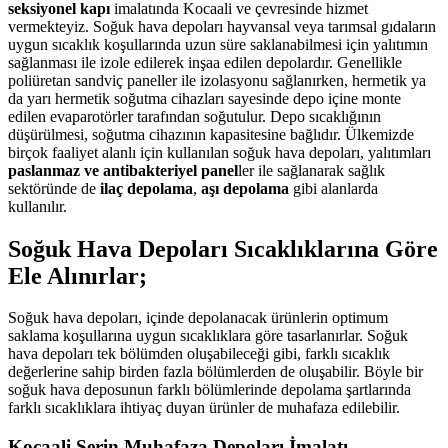
seksiyonel kapı
imalatında Kocaali ve çevresinde hizmet
vermekteyiz. Soğuk hava depoları hayvansal veya tarımsal gıdaların
uygun sıcaklık koşullarında uzun süre saklanabilmesi için yalıtımın
sağlanması ile izole edilerek inşaa edilen depolardır. Genellikle
poliüretan sandviç paneller ile izolasyonu sağlanırken, hermetik ya
da yarı hermetik soğutma cihazları sayesinde depo içine monte
edilen evaparotörler tarafından soğutulur. Depo sıcaklığının
düşürülmesi, soğutma cihazının kapasitesine bağlıdır. Ülkemizde
birçok faaliyet alanlı için kullanılan soğuk hava depoları, yalıtımları
paslanmaz ve antibakteriyel panel
ler ile sağlanarak sağlık
sektöründe de
ilaç depolama
,
aşı depolama
gibi alanlarda
kullanılır.
Soğuk Hava Depoları Sıcaklıklarına Göre
Ele Alınırlar;
Soğuk hava depoları, içinde depolanacak ürünlerin optimum
saklama koşullarına uygun sıcaklıklara göre tasarlanırlar. Soğuk
hava depoları tek bölümden oluşabileceği gibi, farklı sıcaklık
değerlerine sahip birden fazla bölümlerden de oluşabilir. Böyle bir
soğuk hava deposunun farklı bölümlerinde depolama şartlarında
farklı sıcaklıklara ihtiyaç duyan ürünler de muhafaza edilebilir.
Kocaali Serin Muhafaza Depoları İmalatı