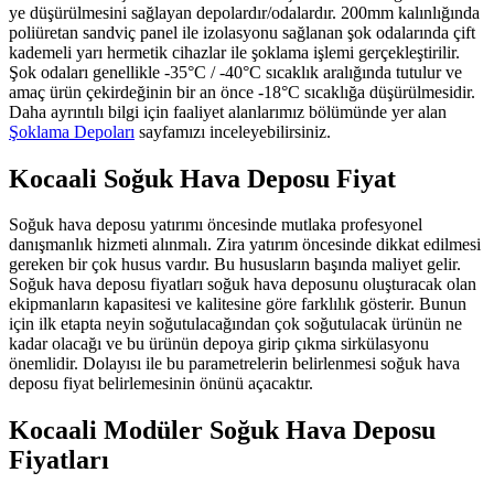
ye düşürülmesini sağlayan depolardır/odalardır. 200mm kalınlığında
poliüretan sandviç panel ile izolasyonu sağlanan şok odalarında çift
kademeli yarı hermetik cihazlar ile şoklama işlemi gerçekleştirilir.
Şok odaları genellikle -35°C / -40°C sıcaklık aralığında tutulur ve
amaç ürün çekirdeğinin bir an önce -18°C sıcaklığa düşürülmesidir.
Daha ayrıntılı bilgi için faaliyet alanlarımız bölümünde yer alan
Şoklama Depoları
sayfamızı inceleyebilirsiniz.
Kocaali Soğuk Hava Deposu Fiyat
Soğuk hava deposu yatırımı öncesinde mutlaka profesyonel
danışmanlık hizmeti alınmalı. Zira yatırım öncesinde dikkat edilmesi
gereken bir çok husus vardır. Bu hususların başında maliyet gelir.
Soğuk hava deposu fiyatları soğuk hava deposunu oluşturacak olan
ekipmanların kapasitesi ve kalitesine göre farklılık gösterir. Bunun
için ilk etapta neyin soğutulacağından çok soğutulacak ürünün ne
kadar olacağı ve bu ürünün depoya girip çıkma sirkülasyonu
önemlidir. Dolayısı ile bu parametrelerin belirlenmesi soğuk hava
deposu fiyat belirlemesinin önünü açacaktır.
Kocaali Modüler Soğuk Hava Deposu
Fiyatları