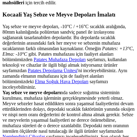
mahsülleri
için tercih edilir.
Kocaali Yaş Sebze ve Meyve Depoları İmalatı
Yaş sebze ve meyve depoları, -10°C / +16°C sıcaklık aralığında,
80mm kalınlığında poliüretan sandviç panel ile izolasyonu
sağlanarak tasarlanabilen depolardır. Bu depolarda sıcaklık
değerlerinin arasındaki fark her meyve ve sebzenin muhafaza
sıcaklarının farklı olmasından kaynaklanır. Örneğin
Patates: +13°C
,
Elma: -10°C
gibi. Patates muhafazası için faaliyet alanları
bölümümüzden
Patates Muhafaza Depoları
sayfamızı, kullanılan
teknoloji ve cihazlar ile ilgili bilgi almak istiyorsanız ürünler
sayfamızdan
Patates Depolama Ünitesi
'ni inceleyebilirsiniz. Aynı
zamanda elmanın muhafazası için de faaliyet alanları
bölümümüzdeki
Elma Soğuk Hava Depoları
sayfamızı
inceleyebilirsiniz.
Yaş sebze ve meyve depoları
nda sadece soğutma sisteminin
kurulması, muhafaza işleminin gerçekleşmesinde yeterli olmaz.
Meyve sebzeler hasat edildikten sonra yaşamsal faaliyetlerini devam
ettirdiklerinden dolayı, depodaki sıcaklık faktörünün yanında oksijen
ve nispi nem oranı değerlerini de kontrol altına almak gerekir. Sebze
ve meyvelerin yaşamsal faaliyetleri ne derece önlenebilirse,
muhafaza süreleri de o derece uzatılabilir. Depodaki nem oranının
istenilen ölçülerde nasıl tutulacağı ile ilgili ürünler sayfamızdan
Nemlendirici Cihazlar
sayfamızı inceleyebilirsiniz. Son olarak her