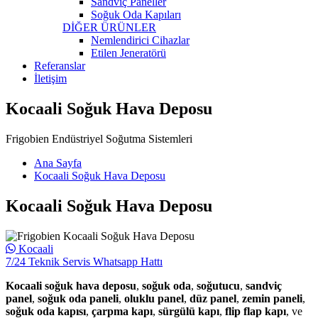
Sandviç Paneller
Soğuk Oda Kapıları
DİĞER ÜRÜNLER
Nemlendirici Cihazlar
Etilen Jeneratörü
Referanslar
İletişim
Kocaali Soğuk Hava Deposu
Frigobien Endüstriyel Soğutma Sistemleri
Ana Sayfa
Kocaali Soğuk Hava Deposu
Kocaali Soğuk Hava Deposu
Kocaali
7/24 Teknik Servis Whatsapp Hattı
Kocaali soğuk hava deposu
,
soğuk oda
,
soğutucu
,
sandviç
panel
,
soğuk oda paneli
,
oluklu panel
,
düz panel
,
zemin paneli
,
soğuk oda kapısı
,
çarpma kapı
,
sürgülü kapı
,
flip flap kapı
, ve