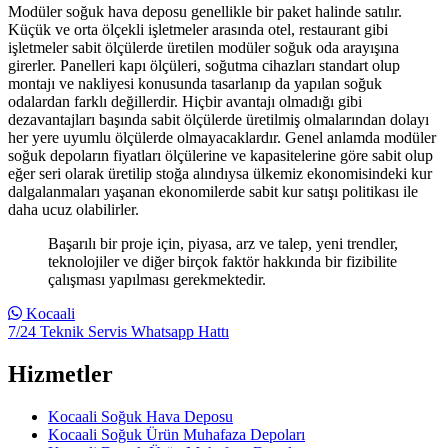
Modüler soğuk hava deposu genellikle bir paket halinde satılır.
Küçük ve orta ölçekli işletmeler arasında otel, restaurant gibi
işletmeler sabit ölçülerde üretilen modüler soğuk oda arayışına
girerler. Panelleri kapı ölçüleri, soğutma cihazları standart olup
montajı ve nakliyesi konusunda tasarlanıp da yapılan soğuk
odalardan farklı değillerdir. Hiçbir avantajı olmadığı gibi
dezavantajları başında sabit ölçülerde üretilmiş olmalarından dolayı
her yere uyumlu ölçülerde olmayacaklardır. Genel anlamda modüler
soğuk depoların fiyatları ölçülerine ve kapasitelerine göre sabit olup
eğer seri olarak üretilip stoğa alındıysa ülkemiz ekonomisindeki kur
dalgalanmaları yaşanan ekonomilerde sabit kur satışı politikası ile
daha ucuz olabilirler.
Başarılı bir proje için, piyasa, arz ve talep, yeni trendler,
teknolojiler ve diğer birçok faktör hakkında bir fizibilite
çalışması yapılması gerekmektedir.
Kocaali
7/24 Teknik Servis Whatsapp Hattı
Hizmetler
Kocaali Soğuk Hava Deposu
Kocaali Soğuk Ürün Muhafaza Depoları