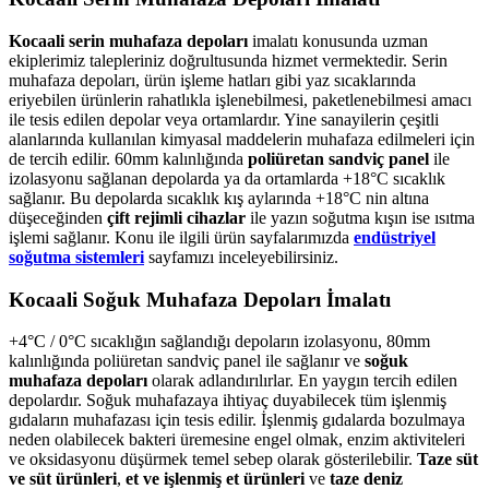
Kocaali serin muhafaza depoları
imalatı konusunda uzman
ekiplerimiz talepleriniz doğrultusunda hizmet vermektedir. Serin
muhafaza depoları, ürün işleme hatları gibi yaz sıcaklarında
eriyebilen ürünlerin rahatlıkla işlenebilmesi, paketlenebilmesi amacı
ile tesis edilen depolar veya ortamlardır. Yine sanayilerin çeşitli
alanlarında kullanılan kimyasal maddelerin muhafaza edilmeleri için
de tercih edilir. 60mm kalınlığında
poliüretan sandviç panel
ile
izolasyonu sağlanan depolarda ya da ortamlarda +18°C sıcaklık
sağlanır. Bu depolarda sıcaklık kış aylarında +18°C nin altına
düşeceğinden
çift rejimli cihazlar
ile yazın soğutma kışın ise ısıtma
işlemi sağlanır. Konu ile ilgili ürün sayfalarımızda
endüstriyel
soğutma sistemleri
sayfamızı inceleyebilirsiniz.
Kocaali Soğuk Muhafaza Depoları İmalatı
+4°C / 0°C sıcaklığın sağlandığı depoların izolasyonu, 80mm
kalınlığında poliüretan sandviç panel ile sağlanır ve
soğuk
muhafaza depoları
olarak adlandırılırlar. En yaygın tercih edilen
depolardır. Soğuk muhafazaya ihtiyaç duyabilecek tüm işlenmiş
gıdaların muhafazası için tesis edilir. İşlenmiş gıdalarda bozulmaya
neden olabilecek bakteri üremesine engel olmak, enzim aktiviteleri
ve oksidasyonu düşürmek temel sebep olarak gösterilebilir.
Taze süt
ve süt ürünleri
,
et ve işlenmiş et ürünleri
ve
taze deniz