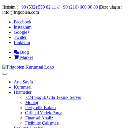
İletişim :
+90 (532) 550 82 11
//
+90 (216) 660 00 80
|Bize ulaşın :
info@frigobien.com
Facebook
Instagram
Google+
Twitter
Linkedin
Blog
Market
Ana Sayfa
Kurumsal
Hizmetler
7/24 Soğuk Oda Teknik Servis
Montaj
Periyodik Bakım
Orijinal Yedek Parça
Finansal Analiz
Fizibilite Çalışması