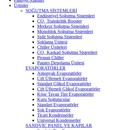
Faaliyet Alanları
Ürünler
SOĞUTMA SİSTEMLERİ
Endüstriyel Soğutma Sistemleri
CO₂ Transkritik Booster
Merkezi Soğutma Sistemleri
Monoblok Soğutma Sistemleri
Split Soğutma Sistemleri
Şoklama Ünitesi
Chiller Üniteleri
CO₂ Kaskad Soğutma Sistemleri
Propan Chiller
Patates Depolama Ünitesi
EVAPORATÖRLER
Amonyak Evaporatörler
Çift Üflemeli Evaporatörler
Standart Glikol Evaporatörler
Çift Üflemeli Glikol Evaporatörler
Köşe Tavan Tipi Evaporatörler
Kuru Soğutucular
Standart Evaporatörler
Şok Evaporatörler
Ticari Kondenserler
Universal Kondenserler
SANDVİÇ PANEL VE KAPILAR