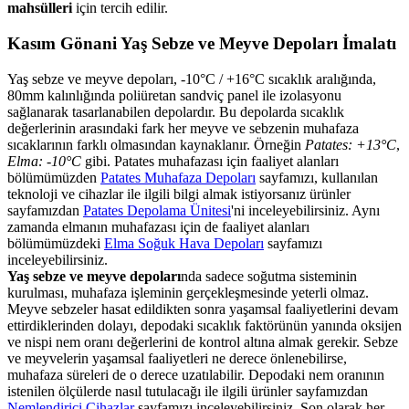
mahsülleri
için tercih edilir.
Kasım Gönani Yaş Sebze ve Meyve Depoları İmalatı
Yaş sebze ve meyve depoları, -10°C / +16°C sıcaklık aralığında,
80mm kalınlığında poliüretan sandviç panel ile izolasyonu
sağlanarak tasarlanabilen depolardır. Bu depolarda sıcaklık
değerlerinin arasındaki fark her meyve ve sebzenin muhafaza
sıcaklarının farklı olmasından kaynaklanır. Örneğin
Patates: +13°C
,
Elma: -10°C
gibi. Patates muhafazası için faaliyet alanları
bölümümüzden
Patates Muhafaza Depoları
sayfamızı, kullanılan
teknoloji ve cihazlar ile ilgili bilgi almak istiyorsanız ürünler
sayfamızdan
Patates Depolama Ünitesi
'ni inceleyebilirsiniz. Aynı
zamanda elmanın muhafazası için de faaliyet alanları
bölümümüzdeki
Elma Soğuk Hava Depoları
sayfamızı
inceleyebilirsiniz.
Yaş sebze ve meyve depoları
nda sadece soğutma sisteminin
kurulması, muhafaza işleminin gerçekleşmesinde yeterli olmaz.
Meyve sebzeler hasat edildikten sonra yaşamsal faaliyetlerini devam
ettirdiklerinden dolayı, depodaki sıcaklık faktörünün yanında oksijen
ve nispi nem oranı değerlerini de kontrol altına almak gerekir. Sebze
ve meyvelerin yaşamsal faaliyetleri ne derece önlenebilirse,
muhafaza süreleri de o derece uzatılabilir. Depodaki nem oranının
istenilen ölçülerde nasıl tutulacağı ile ilgili ürünler sayfamızdan
Nemlendirici Cihazlar
sayfamızı inceleyebilirsiniz. Son olarak her