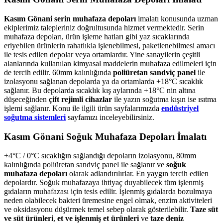
Kasım Gönani serin muhafaza depoları
imalatı konusunda uzman
ekiplerimiz talepleriniz doğrultusunda hizmet vermektedir. Serin
muhafaza depoları, ürün işleme hatları gibi yaz sıcaklarında
eriyebilen ürünlerin rahatlıkla işlenebilmesi, paketlenebilmesi amacı
ile tesis edilen depolar veya ortamlardır. Yine sanayilerin çeşitli
alanlarında kullanılan kimyasal maddelerin muhafaza edilmeleri için
de tercih edilir. 60mm kalınlığında
poliüretan sandviç panel
ile
izolasyonu sağlanan depolarda ya da ortamlarda +18°C sıcaklık
sağlanır. Bu depolarda sıcaklık kış aylarında +18°C nin altına
düşeceğinden
çift rejimli cihazlar
ile yazın soğutma kışın ise ısıtma
işlemi sağlanır. Konu ile ilgili ürün sayfalarımızda
endüstriyel
soğutma sistemleri
sayfamızı inceleyebilirsiniz.
Kasım Gönani Soğuk Muhafaza Depoları İmalatı
+4°C / 0°C sıcaklığın sağlandığı depoların izolasyonu, 80mm
kalınlığında poliüretan sandviç panel ile sağlanır ve
soğuk
muhafaza depoları
olarak adlandırılırlar. En yaygın tercih edilen
depolardır. Soğuk muhafazaya ihtiyaç duyabilecek tüm işlenmiş
gıdaların muhafazası için tesis edilir. İşlenmiş gıdalarda bozulmaya
neden olabilecek bakteri üremesine engel olmak, enzim aktiviteleri
ve oksidasyonu düşürmek temel sebep olarak gösterilebilir.
Taze süt
ve süt ürünleri
,
et ve işlenmiş et ürünleri
ve
taze deniz