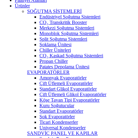
Faaliyet Alanları
Ürünler
SOĞUTMA SİSTEMLERİ
Endüstriyel Soğutma Sistemleri
CO₂ Transkritik Booster
Merkezi Soğutma Sistemleri
Monoblok Soğutma Sistemleri
Split Soğutma Sistemleri
Şoklama Ünitesi
Chiller Üniteleri
CO₂ Kaskad Soğutma Sistemleri
Propan Chiller
Patates Depolama Ünitesi
EVAPORATÖRLER
Amonyak Evaporatörler
Çift Üflemeli Evaporatörler
Standart Glikol Evaporatörler
Çift Üflemeli Glikol Evaporatörler
Köşe Tavan Tipi Evaporatörler
Kuru Soğutucular
Standart Evaporatörler
Şok Evaporatörler
Ticari Kondenserler
Universal Kondenserler
SANDVİÇ PANEL VE KAPILAR