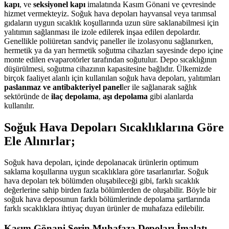
kapı
, ve
seksiyonel kapı
imalatında Kasım Gönani ve çevresinde
hizmet vermekteyiz. Soğuk hava depoları hayvansal veya tarımsal
gıdaların uygun sıcaklık koşullarında uzun süre saklanabilmesi için
yalıtımın sağlanması ile izole edilerek inşaa edilen depolardır.
Genellikle poliüretan sandviç paneller ile izolasyonu sağlanırken,
hermetik ya da yarı hermetik soğutma cihazları sayesinde depo içine
monte edilen evaparotörler tarafından soğutulur. Depo sıcaklığının
düşürülmesi, soğutma cihazının kapasitesine bağlıdır. Ülkemizde
birçok faaliyet alanlı için kullanılan soğuk hava depoları, yalıtımları
paslanmaz ve antibakteriyel panel
ler ile sağlanarak sağlık
sektöründe de
ilaç depolama
,
aşı depolama
gibi alanlarda
kullanılır.
Soğuk Hava Depoları Sıcaklıklarına Göre
Ele Alınırlar;
Soğuk hava depoları, içinde depolanacak ürünlerin optimum
saklama koşullarına uygun sıcaklıklara göre tasarlanırlar. Soğuk
hava depoları tek bölümden oluşabileceği gibi, farklı sıcaklık
değerlerine sahip birden fazla bölümlerden de oluşabilir. Böyle bir
soğuk hava deposunun farklı bölümlerinde depolama şartlarında
farklı sıcaklıklara ihtiyaç duyan ürünler de muhafaza edilebilir.
Kasım Gönani Serin Muhafaza Depoları İmalatı