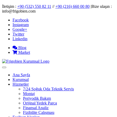
İletişim :
+90 (532) 550 82 11
//
+90 (216) 660 00 80
|Bize ulaşın :
info@frigobien.com
Facebook
Instagram
Google+
Twitter
Linkedin
Blog
Market
Ana Sayfa
Kurumsal
Hizmetler
7/24 Soğuk Oda Teknik Servis
Montaj
Periyodik Bakım
Orijinal Yedek Parça
Finansal Analiz
Fizibilite Çalışması