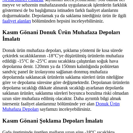
meyve ve sebzenin muhafazasında uygulanacak işlemlerin farklılık
göstermesi de bu başlığımıza istinaden farklı faaliyet alanlarını
doğurmaktadır. Depolamak ya da saklama istediğiniz ürün ile ilgili
faaliyet alanları
bölümünden hepsini inceleyebilirsiniz.
Kasım Gönani Donuk Ürün Muhafaza Depoları
İmalatı
Donuk ürün muhafaza depoları, şoklama yöntemi ile kısa sürede
çekirdek sıcaklıklarının -18°C'ye düşürülmüş ürünlerin muhafaza
edildiği -15°C ile -25°C arası sıcaklıkta çalıştırılan soğuk hava
depolarına denir. 120mm ya da 150mm kalınlığında poliüretan
sandviç panel ile izolasyonu sağlanan donmuş muhafaza
depolarında saklanacak ürünlerin saklama süreleri ürün niteliğine
göre ve depolama süresine göre değişmektedir. Depolanan ürünlerin
depolama sıcaklığı dikkate alınarak sıcaklığı ayarlanan depolarda
saklanan ürünler, saklanma süreleri boyunca bozulma riski olmadan
uzun süre muhafaza edilmiş olacaktır. Daha ayrıntılı bilgi almak
isterseniz faaliyet alanlarımız bölümünde yer alan
Donuk Ürün
Muhafaza Depoları
sayfamızı inceleyebilirsiniz.
Kasım Gönani Şoklama Depoları İmalatı
Gıda üretiminde üretilen malların uzun süre -18°C sıcaklıkta