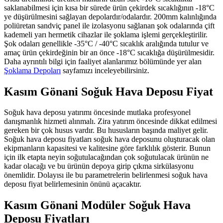
saklanabilmesi için kısa bir sürede ürün çekirdek sıcaklığının -18°C
ye düşürülmesini sağlayan depolardır/odalardır. 200mm kalınlığında
poliüretan sandviç panel ile izolasyonu sağlanan şok odalarında çift
kademeli yarı hermetik cihazlar ile şoklama işlemi gerçekleştirilir.
Şok odaları genellikle -35°C / -40°C sıcaklık aralığında tutulur ve
amaç ürün çekirdeğinin bir an önce -18°C sıcaklığa düşürülmesidir.
Daha ayrıntılı bilgi için faaliyet alanlarımız bölümünde yer alan
Şoklama Depoları
sayfamızı inceleyebilirsiniz.
Kasım Gönani Soğuk Hava Deposu Fiyat
Soğuk hava deposu yatırımı öncesinde mutlaka profesyonel
danışmanlık hizmeti alınmalı. Zira yatırım öncesinde dikkat edilmesi
gereken bir çok husus vardır. Bu hususların başında maliyet gelir.
Soğuk hava deposu fiyatları soğuk hava deposunu oluşturacak olan
ekipmanların kapasitesi ve kalitesine göre farklılık gösterir. Bunun
için ilk etapta neyin soğutulacağından çok soğutulacak ürünün ne
kadar olacağı ve bu ürünün depoya girip çıkma sirkülasyonu
önemlidir. Dolayısı ile bu parametrelerin belirlenmesi soğuk hava
deposu fiyat belirlemesinin önünü açacaktır.
Kasım Gönani Modüler Soğuk Hava
Deposu Fiyatları