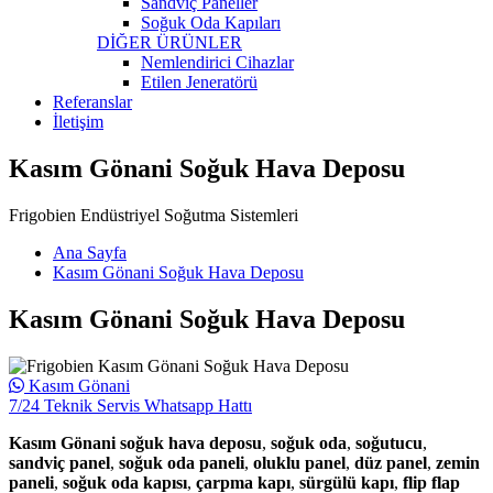
Sandviç Paneller
Soğuk Oda Kapıları
DİĞER ÜRÜNLER
Nemlendirici Cihazlar
Etilen Jeneratörü
Referanslar
İletişim
Kasım Gönani Soğuk Hava Deposu
Frigobien Endüstriyel Soğutma Sistemleri
Ana Sayfa
Kasım Gönani Soğuk Hava Deposu
Kasım Gönani Soğuk Hava Deposu
Kasım Gönani
7/24 Teknik Servis Whatsapp Hattı
Kasım Gönani soğuk hava deposu
,
soğuk oda
,
soğutucu
,
sandviç panel
,
soğuk oda paneli
,
oluklu panel
,
düz panel
,
zemin
paneli
,
soğuk oda kapısı
,
çarpma kapı
,
sürgülü kapı
,
flip flap