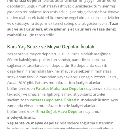
muhafaza depoları
olarak adlandırılırlar. En yaygın tercih edilen
depolardır. Soğuk muhafazaya ihtiyaç duyabilecek tüm işlenmiş
gıdaların muhafazası için tesis edilir. İşlenmiş gıdalarda bozulmaya
neden olabilecek bakteri üremesine engel olmak, enzim aktiviteleri
ve oksidasyonu düşürmek temel sebep olarak gösterilebilir.
Taze
süt ve süt ürünleri
,
et ve işlenmiş et ürünleri
ve
taze deniz
mahsülleri
için tercih edilir.
Kars Yaş Sebze ve Meyve Depoları İmalatı
Yaş sebze ve meyve depoları, -10°C / +16°C sıcaklık aralığında,
80mm kalınlığında poliüretan sandviç panel ile izolasyonu
sağlanarak tasarlanabilen depolardır. Bu depolarda sıcaklık
değerlerinin arasındaki fark her meyve ve sebzenin muhafaza
sıcaklarının farklı olmasından kaynaklanır. Örneğin
Patates: +13°C
,
Elma: -10°C
gibi. Patates muhafazası için faaliyet alanları
bölümümüzden
Patates Muhafaza Depoları
sayfamızı, kullanılan
teknoloji ve cihazlar ile ilgili bilgi almak istiyorsanız ürünler
sayfamızdan
Patates Depolama Ünitesi
'ni inceleyebilirsiniz. Aynı
zamanda elmanın muhafazası için de faaliyet alanları
bölümümüzdeki
Elma Soğuk Hava Depoları
sayfamızı
inceleyebilirsiniz.
Yaş sebze ve meyve depoları
nda sadece soğutma sisteminin
kurulması, muhafaza işleminin gerçekleşmesinde yeterli olmaz.