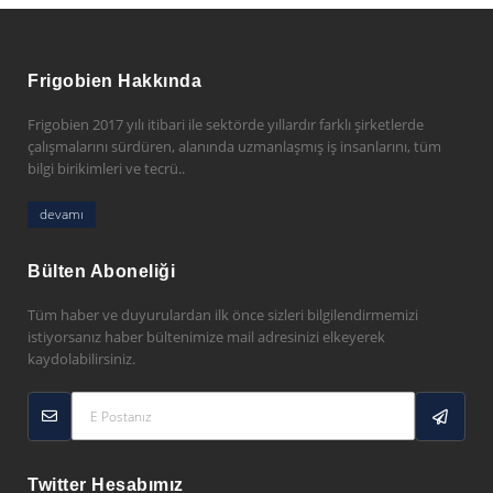
Frigobien Hakkında
Frigobien 2017 yılı itibari ile sektörde yıllardır farklı şirketlerde
çalışmalarını sürdüren, alanında uzmanlaşmış iş insanlarını, tüm
bilgi birikimleri ve tecrü..
devamı
Bülten Aboneliği
Tüm haber ve duyurulardan ilk önce sizleri bilgilendirmemizi
istiyorsanız haber bültenimize mail adresinizi elkeyerek
kaydolabilirsiniz.
Twitter Hesabımız