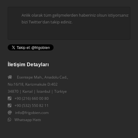
Anlık olarak tüm gelişmelerden haberiniz olsun istiyorsanız
bizi Twitter'dan takip ediniz.
İletişim Detayları
Esentepe Mah., Anadolu Cad.,
No:16/18, Karizmakule D:402
34870 | Kartal | İstanbul | Türkiye
+90 (216) 660 00 80
+90 (532) 550 82 11
info@frigobien.com
Whatsapp Hattı