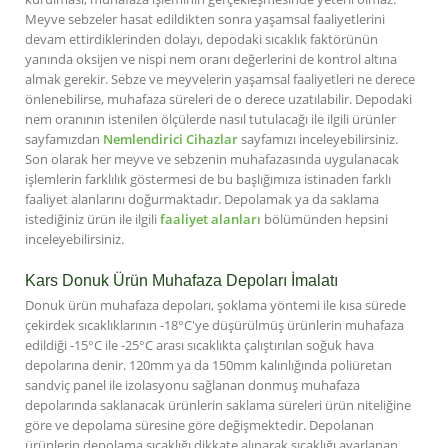
Meyve sebzeler hasat edildikten sonra yaşamsal faaliyetlerini
devam ettirdiklerinden dolayı, depodaki sıcaklık faktörünün
yanında oksijen ve nispi nem oranı değerlerini de kontrol altına
almak gerekir. Sebze ve meyvelerin yaşamsal faaliyetleri ne derece
önlenebilirse, muhafaza süreleri de o derece uzatılabilir. Depodaki
nem oranının istenilen ölçülerde nasıl tutulacağı ile ilgili ürünler
sayfamızdan
Nemlendirici Cihazlar
sayfamızı inceleyebilirsiniz.
Son olarak her meyve ve sebzenin muhafazasında uygulanacak
işlemlerin farklılık göstermesi de bu başlığımıza istinaden farklı
faaliyet alanlarını doğurmaktadır. Depolamak ya da saklama
istediğiniz ürün ile ilgili
faaliyet alanları
bölümünden hepsini
inceleyebilirsiniz.
Kars Donuk Ürün Muhafaza Depoları İmalatı
Donuk ürün muhafaza depoları, şoklama yöntemi ile kısa sürede
çekirdek sıcaklıklarının -18°C'ye düşürülmüş ürünlerin muhafaza
edildiği -15°C ile -25°C arası sıcaklıkta çalıştırılan soğuk hava
depolarına denir. 120mm ya da 150mm kalınlığında poliüretan
sandviç panel ile izolasyonu sağlanan donmuş muhafaza
depolarında saklanacak ürünlerin saklama süreleri ürün niteliğine
göre ve depolama süresine göre değişmektedir. Depolanan
ürünlerin depolama sıcaklığı dikkate alınarak sıcaklığı ayarlanan