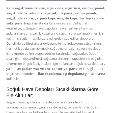
Kars soğuk hava deposu
,
soğuk oda
,
soğutucu
,
sandviç panel
,
soğuk oda paneli
,
oluklu panel
,
düz panel
,
zemin paneli
,
soğuk oda kapısı
,
çarpma kapı
,
sürgülü kapı
,
flip flap kapı
, ve
seksiyonel kapı
imalatında Kars ve çevresinde hizmet
vermekteyiz. Soğuk hava depoları hayvansal veya tarımsal
gıdaların uygun sıcaklık koşullarında uzun süre saklanabilmesi için
yalıtımın sağlanması ile izole edilerek inşaa edilen depolardır.
Genellikle poliüretan sandviç paneller ile izolasyonu sağlanırken,
hermetik ya da yarı hermetik soğutma cihazları sayesinde depo
içine monte edilen evaparotörler tarafından soğutulur. Depo
sıcaklığının düşürülmesi, soğutma cihazının kapasitesine bağlıdır.
Ülkemizde birçok faaliyet alanlı için kullanılan soğuk hava depoları,
yalıtımları
paslanmaz ve antibakteriyel panel
ler ile sağlanarak
sağlık sektöründe de
ilaç depolama
,
aşı depolama
gibi alanlarda
kullanılır.
Soğuk Hava Depoları Sıcaklıklarına Göre
Ele Alınırlar;
Soğuk hava depoları, içinde depolanacak ürünlerin optimum
saklama koşullarına uygun sıcaklıklara göre tasarlanırlar. Soğuk
hava depoları tek bölümden oluşabileceği gibi, farklı sıcaklık