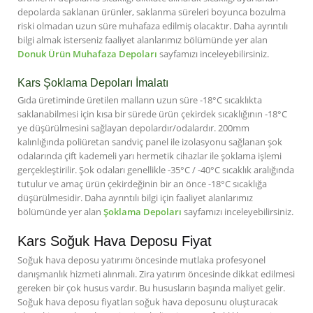
depolarda saklanan ürünler, saklanma süreleri boyunca bozulma
riski olmadan uzun süre muhafaza edilmiş olacaktır. Daha ayrıntılı
bilgi almak isterseniz faaliyet alanlarımız bölümünde yer alan
Donuk Ürün Muhafaza Depoları
sayfamızı inceleyebilirsiniz.
Kars Şoklama Depoları İmalatı
Gıda üretiminde üretilen malların uzun süre -18°C sıcaklıkta
saklanabilmesi için kısa bir sürede ürün çekirdek sıcaklığının -18°C
ye düşürülmesini sağlayan depolardır/odalardır. 200mm
kalınlığında poliüretan sandviç panel ile izolasyonu sağlanan şok
odalarında çift kademeli yarı hermetik cihazlar ile şoklama işlemi
gerçekleştirilir. Şok odaları genellikle -35°C / -40°C sıcaklık aralığında
tutulur ve amaç ürün çekirdeğinin bir an önce -18°C sıcaklığa
düşürülmesidir. Daha ayrıntılı bilgi için faaliyet alanlarımız
bölümünde yer alan
Şoklama Depoları
sayfamızı inceleyebilirsiniz.
Kars Soğuk Hava Deposu Fiyat
Soğuk hava deposu yatırımı öncesinde mutlaka profesyonel
danışmanlık hizmeti alınmalı. Zira yatırım öncesinde dikkat edilmesi
gereken bir çok husus vardır. Bu hususların başında maliyet gelir.
Soğuk hava deposu fiyatları soğuk hava deposunu oluşturacak