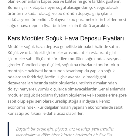
olan ekipmanların kapasitesi ve kalitesine göre farklılık gösterir.
Bunun için ilk etapta neyin soğutulacağından çok soğutulacak
ürünün ne kadar olacağı ve bu ürünün depoya girip çıkma
sirkülasyonu önemlidir. Dolayısı ile bu parametrelerin belirlenmesi
soğuk hava deposu fiyat belirlemesinin önünü açacaktır.
Kars Modüler Soğuk Hava Deposu Fiyatları
Modüler soğuk hava deposu genellikle bir paket halinde satılır.
Küçük ve orta ölçekli işletmeler arasında otel, restaurant gibi
işletmeler sabit ölçülerde üretilen modüler soğuk oda arayışına
girerler. Panelleri kapı ölçüleri, soğutma cihazları standart olup
montajı ve nakliyesi konusunda tasarlanıp da yapılan soğuk
odalardan farklı değillerdir. Hiçbir avantajı olmadığı gibi
dezavantajları başında sabit ölçülerde üretilmiş olmalarından
dolayı her yere uyumlu ölçülerde olmayacaklardır. Genel anlamda
modüler soğuk depoların fiyatları ölçülerine ve kapasitelerine göre
sabit olup eğer seri olarak üretilip stoğa alındıysa ülkemiz
ekonomisindeki kur dalgalanmaları yaşanan ekonomilerde sabit
kur satışı politikası ile daha ucuz olabilirler.
Başarılı bir proje için, piyasa, arz ve talep, yeni trendler,
teknolojiler ve diğer birçok faktör hakkında bir fizibilite