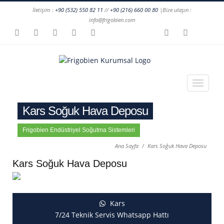
İletişim :
+90 (532) 550 82 11
//
+90 (216) 660 00 80
|Bize ulaşın :
info@frigobien.com
Kars Soğuk Hava Deposu
Frigobien Endüstriyel Soğutma Sistemleri
Ana Sayfa
Kars Soğuk Hava Deposu
Kars Soğuk Hava Deposu
Kars
7/24 Teknik Servis Whatsapp Hattı