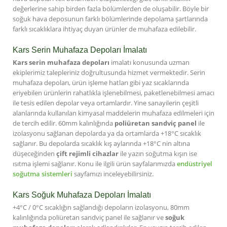
değerlerine sahip birden fazla bölümlerden de oluşabilir. Böyle bir
soğuk hava deposunun farklı bölümlerinde depolama şartlarında
farklı sıcaklıklara ihtiyaç duyan ürünler de muhafaza edilebilir.
Kars Serin Muhafaza Depoları İmalatı
Kars serin muhafaza depoları
imalatı konusunda uzman
ekiplerimiz talepleriniz doğrultusunda hizmet vermektedir. Serin
muhafaza depoları, ürün işleme hatları gibi yaz sıcaklarında
eriyebilen ürünlerin rahatlıkla işlenebilmesi, paketlenebilmesi amacı
ile tesis edilen depolar veya ortamlardır. Yine sanayilerin çeşitli
alanlarında kullanılan kimyasal maddelerin muhafaza edilmeleri için
de tercih edilir. 60mm kalınlığında
poliüretan sandviç panel
ile
izolasyonu sağlanan depolarda ya da ortamlarda +18°C sıcaklık
sağlanır. Bu depolarda sıcaklık kış aylarında +18°C nin altına
düşeceğinden
çift rejimli cihazlar
ile yazın soğutma kışın ise
ısıtma işlemi sağlanır. Konu ile ilgili ürün sayfalarımızda
endüstriyel
soğutma sistemleri
sayfamızı inceleyebilirsiniz.
Kars Soğuk Muhafaza Depoları İmalatı
+4°C / 0°C sıcaklığın sağlandığı depoların izolasyonu, 80mm
kalınlığında poliüretan sandviç panel ile sağlanır ve
soğuk