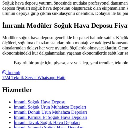
Soğuk hava deposu yatırımı öncesinde mutlaka profesyonel danışmanlık
deposu fiyatları soğuk hava deposunu oluşturacak olan ekipmanların ka
ürünün depoya girip çıkma sirkülasyonu önemlidir. Dolayısı ile bu par
İmranlı Modüler Soğuk Hava Deposu Fiyat
Modüler soğuk hava deposu genellikle bir paket halinde satılır. Küçük ve
ölçüleri, soğutma cihazları standart olup montajı ve nakliyesi konusund
olmalarından dolayı her yere uyumlu ölçülerde olmayacaklardır. Genel a
ekonomisindeki kur dalgalanmaları yaşanan ekonomilerde sabit kur satışı
Başarılı bir proje için, piyasa, arz ve talep, yeni trendler, tekno
İmranlı
7/24 Teknik Servis Whatsapp Hattı
Hizmetler
İmranlı Soğuk Hava Deposu
İmranlı Soğuk Ürün Muhafaza Depoları
İmranlı Donuk Ürün Muhafaza Depoları
İmranlı Kırmızı Et Soğuk Hava Depoları
İmranlı Tavuk Soğuk Hava Depoları
İmranlı Yumurta Soğuk Hava Depoları