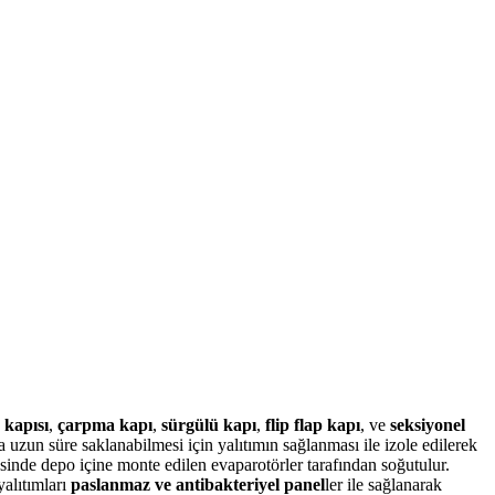
 kapısı
,
çarpma kapı
,
sürgülü kapı
,
flip flap kapı
, ve
seksiyonel
uzun süre saklanabilmesi için yalıtımın sağlanması ile izole edilerek
esinde depo içine monte edilen evaparotörler tarafından soğutulur.
yalıtımları
paslanmaz ve antibakteriyel panel
ler ile sağlanarak