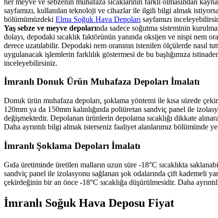
her meyve ve sebzenin muhafaza sıcaklarının farklı olmasından kayn
sayfamızı, kullanılan teknoloji ve cihazlar ile ilgili bilgi almak istiy
bölümümüzdeki
Elma Soğuk Hava Depoları
sayfamızı inceleyebilirsi
Yaş sebze ve meyve depoları
nda sadece soğutma sisteminin kurulması
dolayı, depodaki sıcaklık faktörünün yanında oksijen ve nispi nem oran
derece uzatılabilir. Depodaki nem oranının istenilen ölçülerde nasıl tut
uygulanacak işlemlerin farklılık göstermesi de bu başlığımıza istinaden
inceleyebilirsiniz.
İmranlı Donuk Ürün Muhafaza Depoları İmalatı
Donuk ürün muhafaza depoları, şoklama yöntemi ile kısa sürede çekirde
120mm ya da 150mm kalınlığında poliüretan sandviç panel ile izolasy
değişmektedir. Depolanan ürünlerin depolama sıcaklığı dikkate alınar
Daha ayrıntılı bilgi almak isterseniz faaliyet alanlarımız bölümünde y
İmranlı Şoklama Depoları İmalatı
Gıda üretiminde üretilen malların uzun süre -18°C sıcaklıkta saklanab
sandviç panel ile izolasyonu sağlanan şok odalarında çift kademeli yarı
çekirdeğinin bir an önce -18°C sıcaklığa düşürülmesidir. Daha ayrıntıl
İmranlı Soğuk Hava Deposu Fiyat