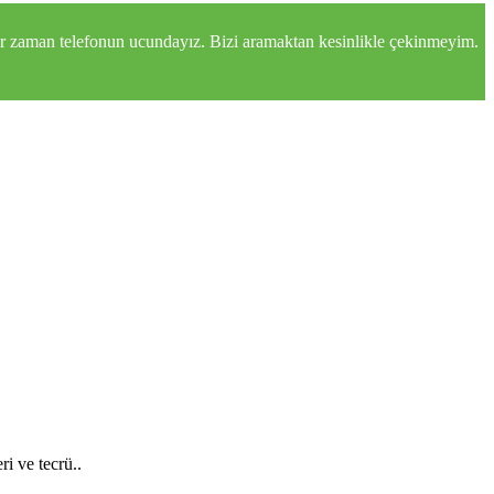
z her zaman telefonun ucundayız. Bizi aramaktan kesinlikle çekinmeyim.
ri ve tecrü..