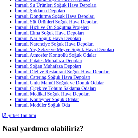
İmranlı Su Ürünleri Soğuk Hava Depoları
İmranlı Şoklama Depoları
İmranlı Dondurma Soğuk Hava Depoları
İmranlı Süt Ürünleri Soğuk Hava Depoları
İmranlı Hızlı ve Ön Soğutma Projeleri
İmranlı Elma Soğuk Hava Depoları
İmranlı Nar Soğuk Hava Depoları
İmranlı Narenciye Soğuk Hava Depoları
İmranlı Yaş Sebze ve Meyve Soğuk Hava Depoları
İmranlı Atmosfer Kontrollü Soğuk Odalar
İmranlı Patates Muhafaza Depoları
İmranlı Soğan Muhafaza Depoları
İmranlı Otel ve Restaurant Soğuk Hava Depoları
İmranlı Catering Soğuk Hava Depoları
İmranlı Unlu Mamül Soğuk ve Donuk Odalar
İmranlı Çiçek ve Tohum Saklama Odaları
İmranlı Medikal Soğuk Hava Depoları
İmranlı Konteyner Soğuk Odalar
İmranlı Modüler Soğuk Oda
Şirket Tanıtımı
Nasıl yardımcı olabiliriz?