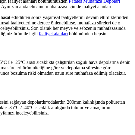
 için faaliyet alanları bölümümüzden
Patates Muhafaza Depoları
iz. Aynı zamanda elmanın muhafazası için de faaliyet alanları
sat edildikten sonra yaşamsal faaliyetlerini devam ettirdiklerinden
sal faaliyetleri ne derece önlenebilirse, muhafaza süreleri de o
celeyebilirsiniz. Son olarak her meyve ve sebzenin muhafazasında
ğiniz ürün ile ilgili
faaliyet alanları
bölümünden hepsini
 ile -25°C arası sıcaklıkta çalıştırılan soğuk hava depolarına denir.
a süreleri ürün niteliğine göre ve depolama süresine göre
oyunca bozulma riski olmadan uzun süre muhafaza edilmiş olacaktır.
esini sağlayan depolardır/odalardır. 200mm kalınlığında poliüretan
likle -35°C / -40°C sıcaklık aralığında tutulur ve amaç ürün
yfamızı inceleyebilirsiniz.