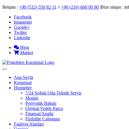
İletişim :
+90 (532) 550 82 11
//
+90 (216) 660 00 80
|Bize ulaşın : 
Facebook
Instagram
Google+
Twitter
Linkedin
Blog
Market
Ana Sayfa
Kurumsal
Hizmetler
7/24 Soğuk Oda Teknik Servis
Montaj
Periyodik Bakım
Orijinal Yedek Parça
Finansal Analiz
Fizibilite Çalışması
Faaliyet Alanları