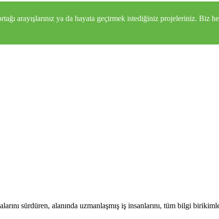
 ortağı arayışlarınız ya da hayata geçirmek istediğiniz projeleriniz. Bi
şmalarını sürdüren, alanında uzmanlaşmış iş insanlarını, tüm bilgi birikimle