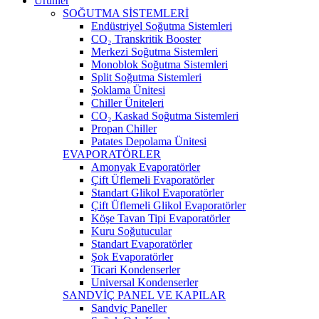
Ürünler
SOĞUTMA SİSTEMLERİ
Endüstriyel Soğutma Sistemleri
CO₂ Transkritik Booster
Merkezi Soğutma Sistemleri
Monoblok Soğutma Sistemleri
Split Soğutma Sistemleri
Şoklama Ünitesi
Chiller Üniteleri
CO₂ Kaskad Soğutma Sistemleri
Propan Chiller
Patates Depolama Ünitesi
EVAPORATÖRLER
Amonyak Evaporatörler
Çift Üflemeli Evaporatörler
Standart Glikol Evaporatörler
Çift Üflemeli Glikol Evaporatörler
Köşe Tavan Tipi Evaporatörler
Kuru Soğutucular
Standart Evaporatörler
Şok Evaporatörler
Ticari Kondenserler
Universal Kondenserler
SANDVİÇ PANEL VE KAPILAR
Sandviç Paneller