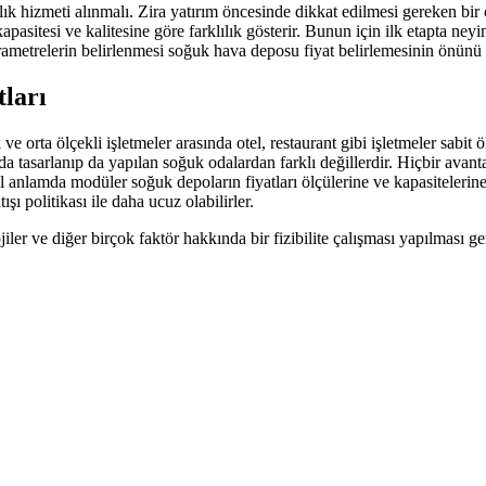
 hizmeti alınmalı. Zira yatırım öncesinde dikkat edilmesi gereken bir 
pasitesi ve kalitesine göre farklılık gösterir. Bunun için ilk etapta n
ametrelerin belirlenmesi soğuk hava deposu fiyat belirlemesinin önünü 
ları
 orta ölçekli işletmeler arasında otel, restaurant gibi işletmeler sabit 
a tasarlanıp da yapılan soğuk odalardan farklı değillerdir. Hiçbir avanta
nlamda modüler soğuk depoların fiyatları ölçülerine ve kapasitelerine g
 politikası ile daha ucuz olabilirler.
lojiler ve diğer birçok faktör hakkında bir fizibilite çalışması yapılması g