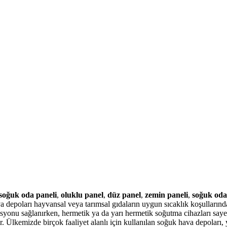
soğuk oda paneli
,
oluklu panel
,
düz panel
,
zemin paneli
,
soğuk oda
depoları hayvansal veya tarımsal gıdaların uygun sıcaklık koşullarında 
olasyonu sağlanırken, hermetik ya da yarı hermetik soğutma cihazları say
. Ülkemizde birçok faaliyet alanlı için kullanılan soğuk hava depoları, 