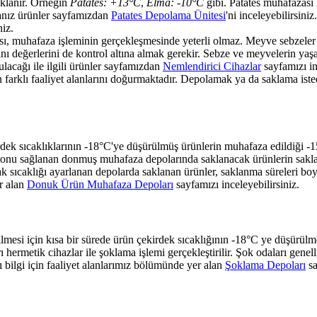
aklanır. Örneğin
Patates: +13°C
,
Elma: -10°C
gibi. Patates muhafazası
orsanız ürünler sayfamızdan
Patates Depolama Ünitesi
'ni inceleyebilirsin
niz.
, muhafaza işleminin gerçekleşmesinde yeterli olmaz. Meyve sebzeler ha
ı değerlerini de kontrol altına almak gerekir. Sebze ve meyvelerin yaşam
ulacağı ile ilgili ürünler sayfamızdan
Nemlendirici Cihazlar
sayfamızı in
 farklı faaliyet alanlarını doğurmaktadır. Depolamak ya da saklama istedi
k sıcaklıklarının -18°C'ye düşürülmüş ürünlerin muhafaza edildiği -15°C
onu sağlanan donmuş muhafaza depolarında saklanacak ürünlerin saklam
ak sıcaklığı ayarlanan depolarda saklanan ürünler, saklanma süreleri b
er alan
Donuk Ürün Muhafaza Depoları
sayfamızı inceleyebilirsiniz.
ilmesi için kısa bir sürede ürün çekirdek sıcaklığının -18°C ye düşürülm
 hermetik cihazlar ile şoklama işlemi gerçekleştirilir. Şok odaları genel
ı bilgi için faaliyet alanlarımız bölümünde yer alan
Şoklama Depoları
sa