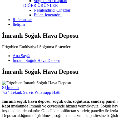
Soğuk Oda Kapıları
DİĞER ÜRÜNLER
Nemlendirici Cihazlar
Etilen Jeneratörü
Referanslar
İletişim
İmranlı Soğuk Hava Deposu
Frigobien Endüstriyel Soğutma Sistemleri
Ana Sayfa
İmranlı Soğuk Hava Deposu
İmranlı Soğuk Hava Deposu
İmranlı
7/24 Teknik Servis Whatsapp Hattı
İmranlı soğuk hava deposu
,
soğuk oda
,
soğutucu
,
sandviç panel
,
kapı
imalatında İmranlı ve çevresinde hizmet vermekteyiz. Soğuk hava 
inşaa edilen depolardır. Genellikle poliüretan sandviç paneller ile iz
Depo sıcaklığının düşürülmesi, soğutma cihazının kapasitesine bağlıdır