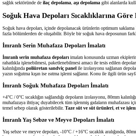
sağlık sektöründe de
ilaç depolama
,
aşı depolama
gibi alanlarda kulla
Soğuk Hava Depoları Sıcaklıklarına Göre E
Soğuk hava depoları, içinde depolanacak ürünlerin optimum saklama koş
fazla bölümlerden de oluşabilir. Böyle bir soğuk hava deposunun farklı
İmranlı Serin Muhafaza Depoları İmalatı
İmranlı serin muhafaza depoları
imalatı konusunda uzman ekiplerimi
rahatlıkla işlenebilmesi, paketlenebilmesi amacı ile tesis edilen depol
kalınlığında
poliüretan sandviç panel
ile izolasyonu sağlanan depola
yazın soğutma kışın ise ısıtma işlemi sağlanır. Konu ile ilgili ürün say
İmranlı Soğuk Muhafaza Depoları İmalatı
+4°C / 0°C sıcaklığın sağlandığı depoların izolasyonu, 80mm kalınlığı
muhafazaya ihtiyaç duyabilecek tüm işlenmiş gıdaların muhafazası içi
temel sebep olarak gösterilebilir.
Taze süt ve süt ürünleri
,
et ve işle
İmranlı Yaş Sebze ve Meyve Depoları İmalatı
Yaş sebze ve meyve depoları, -10°C / +16°C sıcaklık aralığında, 80mm 