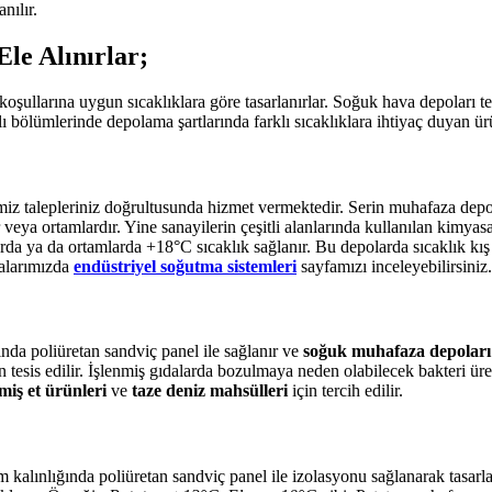
nılır.
le Alınırlar;
ullarına uygun sıcaklıklara göre tasarlanırlar. Soğuk hava depoları tek
 bölümlerinde depolama şartlarında farklı sıcaklıklara ihtiyaç duyan ürü
z talepleriniz doğrultusunda hizmet vermektedir. Serin muhafaza depolar
ar veya ortamlardır. Yine sanayilerin çeşitli alanlarında kullanılan kimya
rda ya da ortamlarda +18°C sıcaklık sağlanır. Bu depolarda sıcaklık kı
falarımızda
endüstriyel soğutma sistemleri
sayfamızı inceleyebilirsiniz.
nda poliüretan sandviç panel ile sağlanır ve
soğuk muhafaza depoları
n tesis edilir. İşlenmiş gıdalarda bozulmaya neden olabilecek bakteri 
nmiş et ürünleri
ve
taze deniz mahsülleri
için tercih edilir.
kalınlığında poliüretan sandviç panel ile izolasyonu sağlanarak tasarla