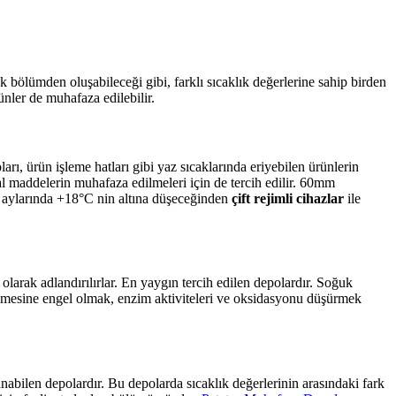
 bölümden oluşabileceği gibi, farklı sıcaklık değerlerine sahip birden
nler de muhafaza edilebilir.
ı, ürün işleme hatları gibi yaz sıcaklarında eriyebilen ürünlerin
sal maddelerin muhafaza edilmeleri için de tercih edilir. 60mm
ş aylarında +18°C nin altına düşeceğinden
çift rejimli cihazlar
ile
olarak adlandırılırlar. En yaygın tercih edilen depolardır. Soğuk
üremesine engel olmak, enzim aktiviteleri ve oksidasyonu düşürmek
nabilen depolardır. Bu depolarda sıcaklık değerlerinin arasındaki fark