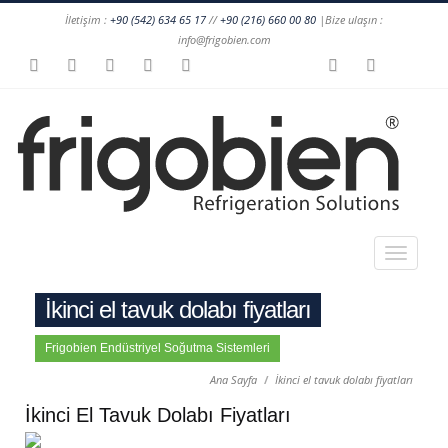
İletişim :
+90 (542) 634 65 17
//
+90 (216) 660 00 80
|Bize ulaşın :
info@frigobien.com
İkinci el tavuk dolabı fiyatları
Frigobien Endüstriyel Soğutma Sistemleri
Ana Sayfa
İkinci el tavuk dolabı fiyatları
İkinci El Tavuk Dolabı Fiyatları