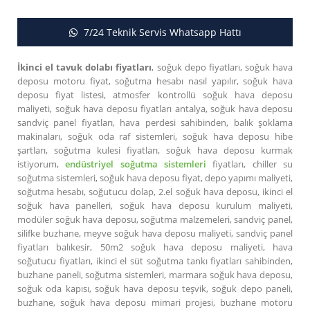
7/24 Teknik Servis Whatsapp Hattı
İkinci el tavuk dolabı fiyatları
, soğuk depo fiyatları, soğuk hava
deposu motoru fiyat, soğutma hesabı nasıl yapılır, soğuk hava
deposu fiyat listesi, atmosfer kontrollü soğuk hava deposu
maliyeti, soğuk hava deposu fiyatları antalya, soğuk hava deposu
sandviç panel fiyatları, hava perdesi sahibinden, balık şoklama
makinaları, soğuk oda raf sistemleri, soğuk hava deposu hibe
şartları, soğutma kulesi fiyatları, soğuk hava deposu kurmak
istiyorum,
endüstriyel soğutma sistemleri
fiyatları, chiller su
soğutma sistemleri, soğuk hava deposu fiyat, depo yapımı maliyeti,
soğutma hesabı, soğutucu dolap, 2.el soğuk hava deposu, ikinci el
soğuk hava panelleri, soğuk hava deposu kurulum maliyeti,
modüler soğuk hava deposu, soğutma malzemeleri, sandviç panel,
silifke buzhane, meyve soğuk hava deposu maliyeti, sandviç panel
fiyatları balıkesir, 50m2 soğuk hava deposu maliyeti, hava
soğutucu fiyatları, ikinci el süt soğutma tankı fiyatları sahibinden,
buzhane paneli, soğutma sistemleri, marmara soğuk hava deposu,
soğuk oda kapısı, soğuk hava deposu teşvik, soğuk depo paneli,
buzhane, soğuk hava deposu mimari projesi, buzhane motoru