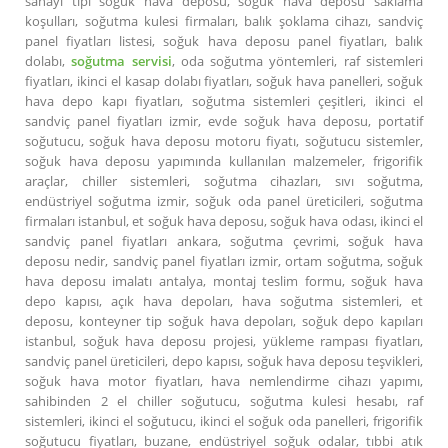
sanayi tipi soğuk hava deposu, soğuk hava deposu saklama
koşulları, soğutma kulesi firmaları, balık şoklama cihazı, sandviç
panel fiyatları listesi, soğuk hava deposu panel fiyatları, balık
dolabı,
soğutma servisi
, oda soğutma yöntemleri, raf sistemleri
fiyatları, ikinci el kasap dolabı fiyatları, soğuk hava panelleri, soğuk
hava depo kapı fiyatları, soğutma sistemleri çeşitleri, ikinci el
sandviç panel fiyatları izmir, evde soğuk hava deposu, portatif
soğutucu, soğuk hava deposu motoru fiyatı, soğutucu sistemler,
soğuk hava deposu yapımında kullanılan malzemeler, frigorifik
araçlar, chiller sistemleri, soğutma cihazları, sıvı soğutma,
endüstriyel soğutma izmir, soğuk oda panel üreticileri, soğutma
firmaları istanbul, et soğuk hava deposu, soğuk hava odası, ikinci el
sandviç panel fiyatları ankara, soğutma çevrimi, soğuk hava
deposu nedir, sandviç panel fiyatları izmir, ortam soğutma, soğuk
hava deposu imalatı antalya, montaj teslim formu, soğuk hava
depo kapısı, açık hava depoları, hava soğutma sistemleri, et
deposu, konteyner tip soğuk hava depoları, soğuk depo kapıları
istanbul, soğuk hava deposu projesi, yükleme rampası fiyatları,
sandviç panel üreticileri, depo kapısı, soğuk hava deposu teşvikleri,
soğuk hava motor fiyatları, hava nemlendirme cihazı yapımı,
sahibinden 2 el chiller soğutucu, soğutma kulesi hesabı, raf
sistemleri, ikinci el soğutucu, ikinci el soğuk oda panelleri, frigorifik
soğutucu fiyatları, buzane, endüstriyel soğuk odalar, tıbbi atık