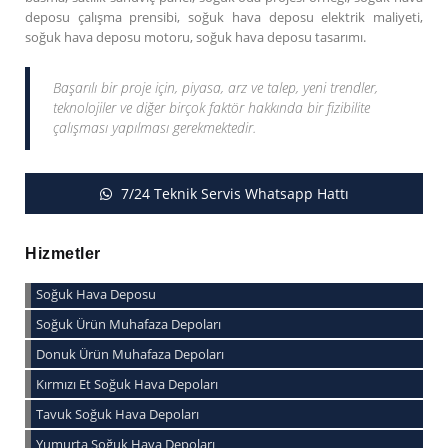
deposu çalışma prensibi, soğuk hava deposu elektrik maliyeti,
soğuk hava deposu motoru, soğuk hava deposu tasarımı.
Başarılı bir proje için, piyasa, arz ve talep, yeni trendler,
teknolojiler ve diğer birçok faktör hakkında bir fizibilite
çalışması yapılması gerekmektedir.
7/24 Teknik Servis Whatsapp Hattı
Hizmetler
Soğuk Hava Deposu
Soğuk Ürün Muhafaza Depoları
Donuk Ürün Muhafaza Depoları
Kırmızı Et Soğuk Hava Depoları
Tavuk Soğuk Hava Depoları
Yumurta Soğuk Hava Depoları