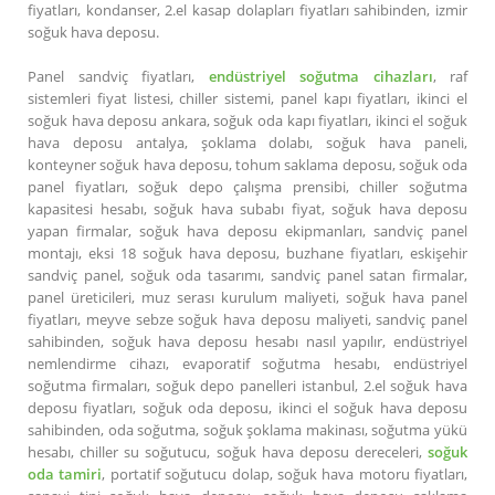
fiyatları, kondanser, 2.el kasap dolapları fiyatları sahibinden, izmir
soğuk hava deposu.
Panel sandviç fiyatları,
endüstriyel soğutma cihazları
, raf
sistemleri fiyat listesi, chiller sistemi, panel kapı fiyatları, ikinci el
soğuk hava deposu ankara, soğuk oda kapı fiyatları, ikinci el soğuk
hava deposu antalya, şoklama dolabı, soğuk hava paneli,
konteyner soğuk hava deposu, tohum saklama deposu, soğuk oda
panel fiyatları, soğuk depo çalışma prensibi, chiller soğutma
kapasitesi hesabı, soğuk hava subabı fiyat, soğuk hava deposu
yapan firmalar, soğuk hava deposu ekipmanları, sandviç panel
montajı, eksi 18 soğuk hava deposu, buzhane fiyatları, eskişehir
sandviç panel, soğuk oda tasarımı, sandviç panel satan firmalar,
panel üreticileri, muz serası kurulum maliyeti, soğuk hava panel
fiyatları, meyve sebze soğuk hava deposu maliyeti, sandviç panel
sahibinden, soğuk hava deposu hesabı nasıl yapılır, endüstriyel
nemlendirme cihazı, evaporatif soğutma hesabı, endüstriyel
soğutma firmaları, soğuk depo panelleri istanbul, 2.el soğuk hava
deposu fiyatları, soğuk oda deposu, ikinci el soğuk hava deposu
sahibinden, oda soğutma, soğuk şoklama makinası, soğutma yükü
hesabı, chiller su soğutucu, soğuk hava deposu dereceleri,
soğuk
oda tamiri
, portatif soğutucu dolap, soğuk hava motoru fiyatları,