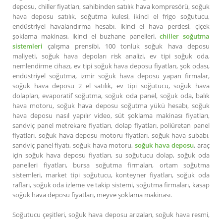
deposu, chiller fiyatları, sahibinden satılık hava kompresörü, soğuk
hava deposu satılık, soğutma kulesi, ikinci el frigo soğutucu,
endüstriyel havalandırma hesabı, ikinci el hava perdesi, çiçek
şoklama makinası, ikinci el buzhane panelleri,
chiller soğutma
sistemleri
çalışma prensibi, 100 tonluk soğuk hava deposu
maliyeti, soğuk hava depoları risk analizi, ev tipi soğuk oda,
nemlendirme cihazı, ev tipi soğuk hava deposu fiyatları, şok odası,
endüstriyel soğutma, izmir soğuk hava deposu yapan firmalar,
soğuk hava deposu 2 el satılık, ev tipi soğutucu, soğuk hava
dolapları, evaporatif soğutma, soğuk oda panel, soğuk oda, balık
hava motoru, soğuk hava deposu soğutma yükü hesabı, soğuk
hava deposu nasıl yapılır video, süt şoklama makinası fiyatları,
sandviç panel metrekare fiyatları, dolap fiyatları, poliüretan panel
fiyatları, soğuk hava deposu motoru fiyatları, soğuk hava subabı,
sandviç panel fiyatı, soğuk hava motoru,
soğuk hava deposu
, araç
için soğuk hava deposu fiyatları, su soğutucu dolap, soğuk oda
panelleri fiyatları, bursa soğutma firmaları, ortam soğutma
sistemleri, market tipi soğutucu, konteyner fiyatları, soğuk oda
rafları, soğuk oda izleme ve takip sistemi, soğutma firmaları, kasap
soğuk hava deposu fiyatları, meyve şoklama makinası.
Soğutucu çeşitleri, soğuk hava deposu arızaları, soğuk hava resmi,