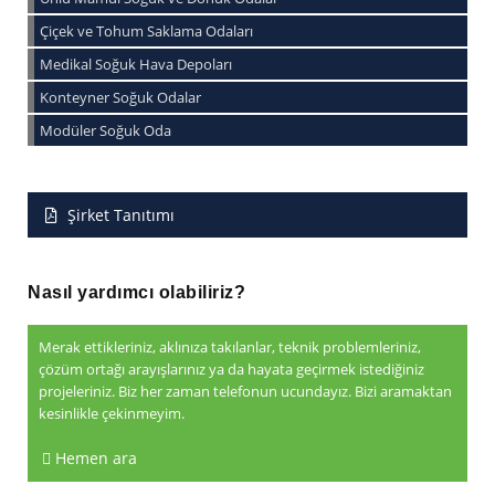
Çiçek ve Tohum Saklama Odaları
Medikal Soğuk Hava Depoları
Konteyner Soğuk Odalar
Modüler Soğuk Oda
Şirket Tanıtımı
Nasıl yardımcı olabiliriz?
Merak ettikleriniz, aklınıza takılanlar, teknik problemleriniz,
çözüm ortağı arayışlarınız ya da hayata geçirmek istediğiniz
projeleriniz. Biz her zaman telefonun ucundayız. Bizi aramaktan
kesinlikle çekinmeyim.
Hemen ara