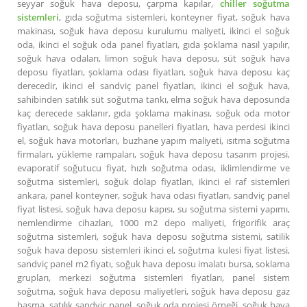
seyyar soğuk hava deposu, çarpma kapılar,
chiller soğutma
sistemleri
, gıda soğutma sistemleri, konteyner fiyat, soğuk hava
makinası, soğuk hava deposu kurulumu maliyeti, ikinci el soğuk
oda, ikinci el soğuk oda panel fiyatları, gıda şoklama nasıl yapılır,
soğuk hava odaları, limon soğuk hava deposu, süt soğuk hava
deposu fiyatları, şoklama odası fiyatları, soğuk hava deposu kaç
derecedir, ikinci el sandviç panel fiyatları, ikinci el soğuk hava,
sahibinden satılık süt soğutma tankı, elma soğuk hava deposunda
kaç derecede saklanır, gıda şoklama makinası, soğuk oda motor
fiyatları, soğuk hava deposu panelleri fiyatları, hava perdesi ikinci
el, soğuk hava motorları, buzhane yapım maliyeti, ısıtma soğutma
firmaları, yükleme rampaları, soğuk hava deposu tasarım projesi,
evaporatif soğutucu fiyat, hızlı soğutma odası, iklimlendirme ve
soğutma sistemleri, soğuk dolap fiyatları, ikinci el raf sistemleri
ankara, panel konteyner, soğuk hava odası fiyatları, sandviç panel
fiyat listesi, soğuk hava deposu kapısı, su soğutma sistemi yapımı,
nemlendirme cihazları, 1000 m2 depo maliyeti, frigorifik araç
soğutma sistemleri, soğuk hava deposu soğutma sistemi, satilik
soğuk hava deposu sistemleri ikinci el, soğutma kulesi fiyat listesi,
sandviç panel m2 fiyatı, soğuk hava deposu imalatı bursa, soklama
grupları, merkezi soğutma sistemleri fiyatları, panel sistem
soğutma, soğuk hava deposu maliyetleri, soğuk hava deposu gaz
basma, satılık sandviç panel, soğuk oda projesi örneği, soğuk hava