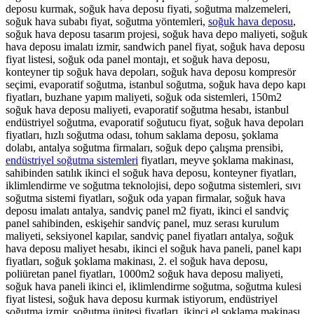
deposu kurmak, soğuk hava deposu fiyati, soğutma malzemeleri,
soğuk hava subabı fiyat, soğutma yöntemleri,
soğuk hava deposu
,
soğuk hava deposu tasarım projesi, soğuk hava depo maliyeti, soğuk
hava deposu imalatı izmir, sandwich panel fiyat, soğuk hava deposu
fiyat listesi, soğuk oda panel montajı, et soğuk hava deposu,
konteyner tip soğuk hava depoları, soğuk hava deposu kompresör
seçimi, evaporatif soğutma, istanbul soğutma, soğuk hava depo kapı
fiyatları, buzhane yapım maliyeti, soğuk oda sistemleri, 150m2
soğuk hava deposu maliyeti, evaporatif soğutma hesabı, istanbul
endüstriyel soğutma, evaporatif soğutucu fiyat, soğuk hava depoları
fiyatları, hızlı soğutma odası, tohum saklama deposu, şoklama
dolabı, antalya soğutma firmaları, soğuk depo çalışma prensibi,
endüstriyel soğutma sistemleri
fiyatları, meyve şoklama makinası,
sahibinden satılık ikinci el soğuk hava deposu, konteyner fiyatları,
iklimlendirme ve soğutma teknolojisi, depo soğutma sistemleri, sıvı
soğutma sistemi fiyatları, soğuk oda yapan firmalar, soğuk hava
deposu imalatı antalya, sandviç panel m2 fiyatı, ikinci el sandviç
panel sahibinden, eskişehir sandviç panel, muz serası kurulum
maliyeti, seksiyonel kapılar, sandviç panel fiyatları antalya, soğuk
hava deposu maliyet hesabı, ikinci el soğuk hava paneli, panel kapı
fiyatları, soğuk şoklama makinası, 2. el soğuk hava deposu,
poliüretan panel fiyatları, 1000m2 soğuk hava deposu maliyeti,
soğuk hava paneli ikinci el, iklimlendirme soğutma, soğutma kulesi
fiyat listesi, soğuk hava deposu kurmak istiyorum, endüstriyel
soğutma izmir, soğutma ünitesi fiyatları, ikinci el şoklama makinası,