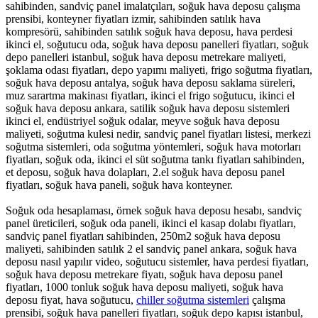
sahibinden, sandviç panel imalatçıları, soğuk hava deposu çalışma
prensibi, konteyner fiyatları izmir, sahibinden satılık hava
kompresörü, sahibinden satılık soğuk hava deposu, hava perdesi
ikinci el, soğutucu oda, soğuk hava deposu panelleri fiyatları, soğuk
depo panelleri istanbul, soğuk hava deposu metrekare maliyeti,
şoklama odası fiyatları, depo yapımı maliyeti, frigo soğutma fiyatları,
soğuk hava deposu antalya, soğuk hava deposu saklama süreleri,
muz sarartma makinası fiyatları, ikinci el frigo soğutucu, ikinci el
soğuk hava deposu ankara, satilik soğuk hava deposu sistemleri
ikinci el, endüstriyel soğuk odalar, meyve soğuk hava deposu
maliyeti, soğutma kulesi nedir, sandviç panel fiyatları listesi, merkezi
soğutma sistemleri, oda soğutma yöntemleri, soğuk hava motorları
fiyatları, soğuk oda, ikinci el süt soğutma tankı fiyatları sahibinden,
et deposu, soğuk hava dolapları, 2.el soğuk hava deposu panel
fiyatları, soğuk hava paneli, soğuk hava konteyner.
Soğuk oda hesaplaması, örnek soğuk hava deposu hesabı, sandviç
panel üreticileri, soğuk oda paneli, ikinci el kasap dolabı fiyatları,
sandviç panel fiyatları sahibinden, 250m2 soğuk hava deposu
maliyeti, sahibinden satılık 2 el sandviç panel ankara, soğuk hava
deposu nasıl yapılır video, soğutucu sistemler, hava perdesi fiyatları,
soğuk hava deposu metrekare fiyatı, soğuk hava deposu panel
fiyatları, 1000 tonluk soğuk hava deposu maliyeti, soğuk hava
deposu fiyat, hava soğutucu,
chiller soğutma sistemleri
çalışma
prensibi, soğuk hava panelleri fiyatları, soğuk depo kapısı istanbul,