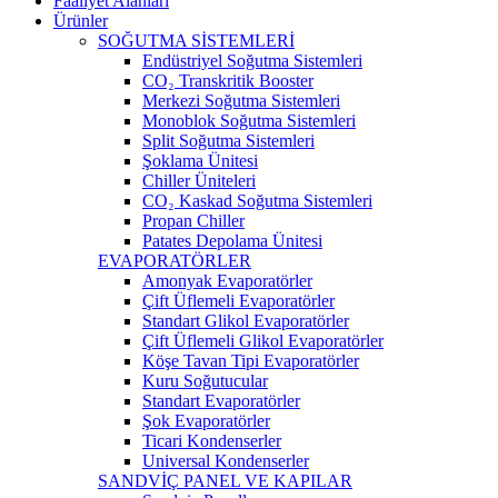
Faaliyet Alanları
Ürünler
SOĞUTMA SİSTEMLERİ
Endüstriyel Soğutma Sistemleri
CO₂ Transkritik Booster
Merkezi Soğutma Sistemleri
Monoblok Soğutma Sistemleri
Split Soğutma Sistemleri
Şoklama Ünitesi
Chiller Üniteleri
CO₂ Kaskad Soğutma Sistemleri
Propan Chiller
Patates Depolama Ünitesi
EVAPORATÖRLER
Amonyak Evaporatörler
Çift Üflemeli Evaporatörler
Standart Glikol Evaporatörler
Çift Üflemeli Glikol Evaporatörler
Köşe Tavan Tipi Evaporatörler
Kuru Soğutucular
Standart Evaporatörler
Şok Evaporatörler
Ticari Kondenserler
Universal Kondenserler
SANDVİÇ PANEL VE KAPILAR