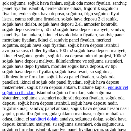
şok soğutma, soğuk hava fanları, soğuk oda motor fiyatları, sandviç
panel fiyatları istanbul, nemlendirme cihazı, frigorifik soğutucu
fiyatları, evde soğuk hava deposu, soğutma, frigo soğutma fiyat
listesi, ısıtma soğutma firmaları, soğuk hava deposu 2 el satılık,
soğuk hava dolabı, soğuk hava deposu 2.el, atmosfer kontrollü
soğuk depo sistemleri, 50 m2 soğuk hava deposu maliyeti, sandviç
panel fiyatları ankara, ikinci el tavuk dolabı fiyatları, sandviç panel
metrekare fiyatları, ikinci el sandviç panel fiyatları, merkezi
soğutma, soğuk hava kapı fiyatları, soğuk hava deposu istanbul
avrupa yakası, chiller fiyatları, 100 m2 soğuk hava deposu maliyeti,
ikinci el soğutma grubu, soğuk hava deposu mimari projesi, 100m2
soğuk hava deposu maliyeti, iklimlendirme ve soğutma sistemleri,
soğuk hava depo fiyatları, modüler soğuk hava deposu, ev tipi
soğuk hava deposu fiyatları, soğuk hava resmi, su soğutma,
iklimlendirme firmaları, soğuk hava panel fiyatları, soğuk oda
panelleri, ikinci el soğuk oda panel fiyatları, soğuk hava deposu
malzemeleri, soğuk hava deposu ankara, buzhane kapısı,
endüstriyel
soğutma cihazları
, istanbul soğutma firmaları, sulu soğutma
sistemleri, soğutma sistemleri nedir, süt deposu fiyatları, soğuk oda
deposu, soğuk hava deposu istanbul, soğuk hava deposu nedir,
frigofirik araç, sandviç panel ankara, soğuk hava deposu hesabı nasıl
yapılır, portatif soğutucu, gıda şoklama makinası, soğuk muhafaza
odası, ikinci el
şarküteri dolabı
antalya, soğutucu dolap, soğuk hava
deposu kurulumu maliyeti, su soğutma sistemleri, oda soğutucusu,
soğutma firmaları istanbul, sandviç panel fiyatları izmir, soğuk hava