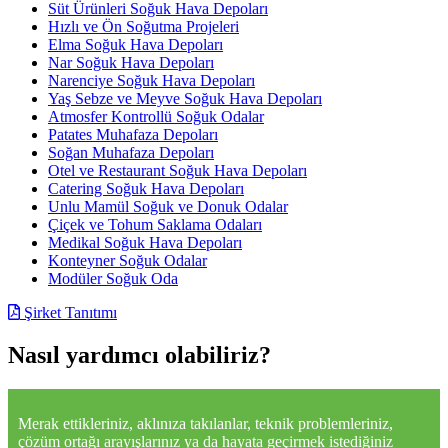
Süt Ürünleri Soğuk Hava Depoları
Hızlı ve Ön Soğutma Projeleri
Elma Soğuk Hava Depoları
Nar Soğuk Hava Depoları
Narenciye Soğuk Hava Depoları
Yaş Sebze ve Meyve Soğuk Hava Depoları
Atmosfer Kontrollü Soğuk Odalar
Patates Muhafaza Depoları
Soğan Muhafaza Depoları
Otel ve Restaurant Soğuk Hava Depoları
Catering Soğuk Hava Depoları
Unlu Mamül Soğuk ve Donuk Odalar
Çiçek ve Tohum Saklama Odaları
Medikal Soğuk Hava Depoları
Konteyner Soğuk Odalar
Modüler Soğuk Oda
Şirket Tanıtımı
Nasıl yardımcı olabiliriz?
Merak ettikleriniz, aklınıza takılanlar, teknik problemleriniz,
çözüm ortağı arayışlarınız ya da hayata geçirmek istediğiniz