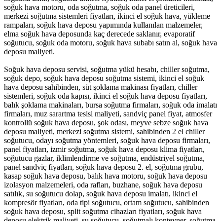
soğuk hava motoru, oda soğutma, soğuk oda panel üreticileri,
merkezi soğutma sistemleri fiyatları, ikinci el soğuk hava, yükleme
rampaları, soğuk hava deposu yapımında kullanılan malzemeler,
elma soğuk hava deposunda kaç derecede saklanır, evaporatif
soğutucu, soğuk oda motoru, soğuk hava subabı satın al, soğuk hava
deposu maliyeti.
Soğuk hava deposu servisi, soğutma yükü hesabı, chiller soğutma,
soğuk depo, soğuk hava deposu soğutma sistemi, ikinci el soğuk
hava deposu sahibinden, süt şoklama makinası fiyatları, chiller
sistemleri, soğuk oda kapısı, ikinci el soğuk hava deposu fiyatları,
balık şoklama makinaları, bursa soğutma firmaları, soğuk oda imalatı
firmaları, muz sarartma tesisi maliyeti, sandviç panel fiyat, atmosfer
kontrollü soğuk hava deposu, şok odası, meyve sebze soğuk hava
deposu maliyeti, merkezi soğutma sistemi, sahibinden 2 el chiller
soğutucu, odayı soğutma yöntemleri, soğuk hava deposu firmaları,
panel fiyatları, izmir soğutma, soğuk hava deposu klima fiyatları,
soğutucu gazlar, iklimlendirme ve soğutma, endüstriyel soğutma,
panel sandviç fiyatları, soğuk hava deposu 2. el, soğutma grubu,
kasap soğuk hava deposu, balık hava motoru, soğuk hava deposu
izolasyon malzemeleri, oda rafları, buzhane, soğuk hava deposu
satılık, su soğutucu dolap, soğuk hava deposu imalatı, ikinci el
kompresör fiyatları, oda tipi soğutucu, ortam soğutucu, sahibinden
soğuk hava deposu, split soğutma cihazları fiyatları, soğuk hava
deposu elektrik maliyeti, su soğutucu, soğutmalı konteyner, soğutma