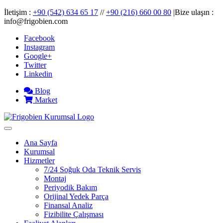
İletişim :
+90 (542) 634 65 17
//
+90 (216) 660 00 80
|Bize ulaşın :
info@frigobien.com
Facebook
Instagram
Google+
Twitter
Linkedin
Blog
Market
Ana Sayfa
Kurumsal
Hizmetler
7/24 Soğuk Oda Teknik Servis
Montaj
Periyodik Bakım
Orijinal Yedek Parça
Finansal Analiz
Fizibilite Çalışması