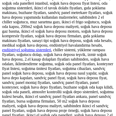
soğuk oda panelleri istanbul, soğuk hava deposu fiyat listesi, oda
soğutma sistemleri, ikinci el tavuk dolabı fiyatları, gıda şoklama
makinası, buzhane fiyatları, sandviç panel metrekare fiyatları, soğuk
hava deposu yapımında kullanılan malzemeler, sahibinden 2 el
chiller soğutucu, muz sarartma gazı, ikinci el frigo soğutucu, soğuk
oda kapısı, 200m2 soğuk hava deposu maliyeti, soğuk hava deposu
gaz basma, ikinci el soğuk hava deposu motoru, soğuk hava deposu
kompresör fiyatları, soğuk hava deposu firmaları, gıda şoklama
makinası fiyatları, sanayi tipi soğuk hava deposu, soğuk oda hesabı,
medikal soğuk hava deposu, endüstriyel havalandırma hesabı,
endüstriyel soğutma sistemleri
, chiller sistemi, yükleme rampası
fiyatları, soğutucu dolap, soğuk hava deposu teşvik, izmir soğuk
hava deposu, 2.el kasap dolapları fiyatları sahibinden, soğuk hava
odaları, iklimlendirme soğutma, soğuk oda panel fiyatları, konteyner
fiyat listesi, soğutma ünitesi fiyatları, soğutma cihazları, sandviç
panel soğuk hava deposu, soğuk hava deposu nasıl yapılır, soğuk
hava depo kapıları, sandviç panel fiyat, soğuk hava deposu fiyat,
sandviç panel montaj fiyatları, sandviç panel fiyatları, panel
konteyner, soğuk hava depo fiyatları, buzhane soğuk oda kapı kilidi,
soğuk oda paneli, atmosfer kontrollü soğuk depo sistemleri, soğutma
kulesi hesabı, ikinci el sandviç panel fiyatları ankara, panel sandviç
fiyatları, bursa soğutma firmaları, 50 m2 soğuk hava deposu
maliyeti, soğuk hava deposu maliyet, sahibinden ikinci el sandviç
panel fiyatları, soğuk hava deposu proje örneği, soğuk hava deposu
panel fiyatları, ikinci el soğuk oda panelleri, soğuk hava deposu 2.el,