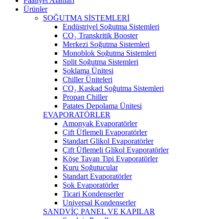
Faaliyet Alanları
Ürünler
SOĞUTMA SİSTEMLERİ
Endüstriyel Soğutma Sistemleri
CO₂ Transkritik Booster
Merkezi Soğutma Sistemleri
Monoblok Soğutma Sistemleri
Split Soğutma Sistemleri
Şoklama Ünitesi
Chiller Üniteleri
CO₂ Kaskad Soğutma Sistemleri
Propan Chiller
Patates Depolama Ünitesi
EVAPORATÖRLER
Amonyak Evaporatörler
Çift Üflemeli Evaporatörler
Standart Glikol Evaporatörler
Çift Üflemeli Glikol Evaporatörler
Köşe Tavan Tipi Evaporatörler
Kuru Soğutucular
Standart Evaporatörler
Şok Evaporatörler
Ticari Kondenserler
Universal Kondenserler
SANDVİÇ PANEL VE KAPILAR