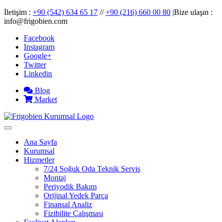
İletişim :
+90 (542) 634 65 17
//
+90 (216) 660 00 80
|Bize ulaşın :
info@frigobien.com
Facebook
Instagram
Google+
Twitter
Linkedin
Blog
Market
Ana Sayfa
Kurumsal
Hizmetler
7/24 Soğuk Oda Teknik Servis
Montaj
Periyodik Bakım
Orijinal Yedek Parça
Finansal Analiz
Fizibilite Çalışması