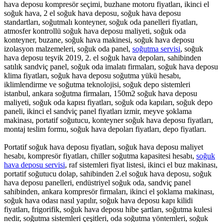
hava deposu kompresör seçimi, buzhane motoru fiyatları, ikinci el
soğuk hava, 2 el soğuk hava deposu, soğuk hava deposu
standartları, soğutmalı konteyner, soğuk oda panelleri fiyatları,
atmosfer kontrollü soğuk hava deposu maliyeti, soğuk oda
konteyner, buzane, soğuk hava makinesi, soğuk hava deposu
izolasyon malzemeleri, soğuk oda panel,
soğutma servisi
, soğuk
hava deposu teşvik 2019, 2. el soğuk hava depoları, sahibinden
satılık sandviç panel, soğuk oda imalatı firmaları, soğuk hava deposu
klima fiyatları, soğuk hava deposu soğutma yükü hesabı,
iklimlendirme ve soğutma teknolojisi, soğuk depo sistemleri
istanbul, ankara soğutma firmaları, 150m2 soğuk hava deposu
maliyeti, soğuk oda kapısı fiyatları, soğuk oda kapıları, soğuk depo
paneli, ikinci el sandviç panel fiyatları izmir, meyve şoklama
makinası, portatif soğutucu, konteyner soğuk hava deposu fiyatları,
montaj teslim formu, soğuk hava depoları fiyatları, depo fiyatları.
Portatif soğuk hava deposu fiyatları, soğuk hava deposu maliyet
hesabı, kompresör fiyatları, chiller soğutma kapasitesi hesabı,
soğuk
hava deposu servisi
, raf sistemleri fiyat listesi, ikinci el buz makinası,
portatif soğutucu dolap, sahibinden 2.el soğuk hava deposu, soğuk
hava deposu panelleri, endüstriyel soğuk oda, sandviç panel
sahibinden, ankara kompresör firmaları, ikinci el şoklama makinası,
soğuk hava odası nasıl yapılır, soğuk hava deposu kapı kilidi
fiyatları, frigorifik, soğuk hava deposu hibe şartları, soğutma kulesi
nedir, soğutma sistemleri çeşitleri, oda soğutma yöntemleri, soğuk