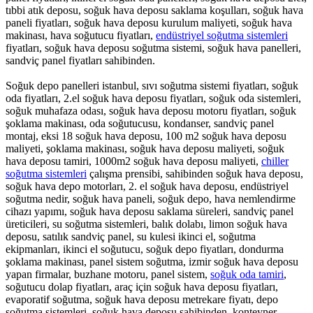
tıbbi atık deposu, soğuk hava deposu saklama koşulları, soğuk hava
paneli fiyatları, soğuk hava deposu kurulum maliyeti, soğuk hava
makinası, hava soğutucu fiyatları,
endüstriyel soğutma sistemleri
fiyatları, soğuk hava deposu soğutma sistemi, soğuk hava panelleri,
sandviç panel fiyatları sahibinden.
Soğuk depo panelleri istanbul, sıvı soğutma sistemi fiyatları, soğuk
oda fiyatları, 2.el soğuk hava deposu fiyatları, soğuk oda sistemleri,
soğuk muhafaza odası, soğuk hava deposu motoru fiyatları, soğuk
şoklama makinası, oda soğutucusu, kondanser, sandviç panel
montaj, eksi 18 soğuk hava deposu, 100 m2 soğuk hava deposu
maliyeti, şoklama makinası, soğuk hava deposu maliyeti, soğuk
hava deposu tamiri, 1000m2 soğuk hava deposu maliyeti,
chiller
soğutma sistemleri
çalışma prensibi, sahibinden soğuk hava deposu,
soğuk hava depo motorları, 2. el soğuk hava deposu, endüstriyel
soğutma nedir, soğuk hava paneli, soğuk depo, hava nemlendirme
cihazı yapımı, soğuk hava deposu saklama süreleri, sandviç panel
üreticileri, su soğutma sistemleri, balık dolabı, limon soğuk hava
deposu, satılık sandviç panel, su kulesi ikinci el, soğutma
ekipmanları, ikinci el soğutucu, soğuk depo fiyatları, dondurma
şoklama makinası, panel sistem soğutma, izmir soğuk hava deposu
yapan firmalar, buzhane motoru, panel sistem,
soğuk oda tamiri
,
soğutucu dolap fiyatları, araç için soğuk hava deposu fiyatları,
evaporatif soğutma, soğuk hava deposu metrekare fiyatı, depo
soğutma sistemleri, soğuk hava deposu sahibinden, konteyner