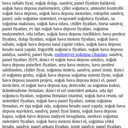
hava subabı fiyat, soğuk dolap, sandviç panel fiyatları balıkesir,
soğuk hava deposu malzemeleri, çiller soğutucu, atmosfer kontrollü
soğuk hava deposu, soğuk hava deposu motorları, eskişehir sandviç
panel, sulu soğutma sistemleri, evaporatif soğutucu fiyatları, su
soğutma makinası, soğuk hava odası, chiller fiyatları, bursa sandviç
panel fiyatları, ev tipi soğuk hava deposu fiyatları, soğutma
malzemeleri, oda rafları, soğuk hava deposu özellikleri, hava perdesi
fiyatları, dolap fiyatları, soğuk hava motoru fiyatları, soğuk hava
subabı, soğuk hava deposu nasıl yapılır video, soğuk hava deposu
hesabı nasıl yapılır, frigorifik soğutucu fiyatları, soğuk hava deposu
antalya, sandviç panel fiyatı,
endüstriyel soğutma cihazları
, sandviç
panel fiyatları 2019, ikinci el soğuk hava deposu antalya, soğuk
hava deposu panelleri fiyatları, sera hava motoru, hava perdesi
sahibinden, chiller fiyat, soğutma ünitesi, sandviç panel izmir, ikinci
el soğutma grubu, soğuk hava deposu soğutma sistemi fiyatı, soğuk
hava deposu tasarım projesi, soğuk hava deposu ikinci el, panel
üreticileri, et soğuk hava deposu kaç derecedir, su soğutma kulesi,
iklimlendirme firmaları, ikinci el raf sistemleri ankara, oda tipi
soğutucu fiyatları, soğutma firmaları istanbul, soğuk hava resmi, raf
sistemleri fiyatları, soğuk hava panel fiyatları, ısıtma soğutma
firmaları, ev tipi soğuk oda, soğutma hesabı nasıl yapılır, soğuk hava
deposu teşvikleri, sandviç panel fiyat listesi, soğuk hava deposu
kapısı, soğuk hava deposu maliyeti hesaplama, merkezi soğutma
sistemleri fiyatları, soğuk hava motoru ikinci el, soğutma yükü
hesabı, sandviç panel ankara fiyatları, izmir sandviç panel fiyatları,