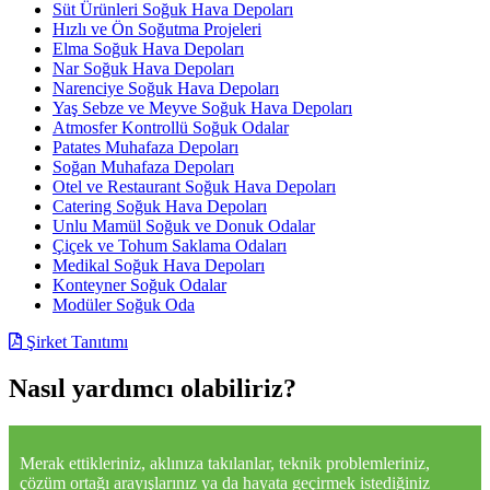
Süt Ürünleri Soğuk Hava Depoları
Hızlı ve Ön Soğutma Projeleri
Elma Soğuk Hava Depoları
Nar Soğuk Hava Depoları
Narenciye Soğuk Hava Depoları
Yaş Sebze ve Meyve Soğuk Hava Depoları
Atmosfer Kontrollü Soğuk Odalar
Patates Muhafaza Depoları
Soğan Muhafaza Depoları
Otel ve Restaurant Soğuk Hava Depoları
Catering Soğuk Hava Depoları
Unlu Mamül Soğuk ve Donuk Odalar
Çiçek ve Tohum Saklama Odaları
Medikal Soğuk Hava Depoları
Konteyner Soğuk Odalar
Modüler Soğuk Oda
Şirket Tanıtımı
Nasıl yardımcı olabiliriz?
Merak ettikleriniz, aklınıza takılanlar, teknik problemleriniz,
çözüm ortağı arayışlarınız ya da hayata geçirmek istediğiniz