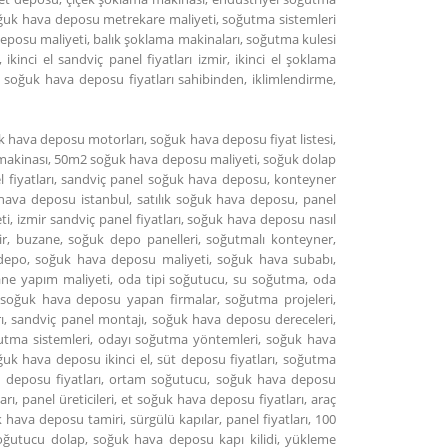
soğuk hava deposu metrekare maliyeti, soğutma sistemleri
deposu maliyeti, balık şoklama makinaları, soğutma kulesi
ikinci el sandviç panel fiyatları izmir, ikinci el şoklama
, soğuk hava deposu fiyatları sahibinden, iklimlendirme,
uk hava deposu motorları, soğuk hava deposu fiyat listesi,
 makinası, 50m2 soğuk hava deposu maliyeti, soğuk dolap
l fiyatları, sandviç panel soğuk hava deposu, konteyner
 hava deposu istanbul, satılık soğuk hava deposu, panel
, izmir sandviç panel fiyatları, soğuk hava deposu nasıl
zmir, buzane, soğuk depo panelleri, soğutmalı konteyner,
 depo, soğuk hava deposu maliyeti, soğuk hava subabı,
ane yapım maliyeti, oda tipi soğutucu, su soğutma, oda
soğuk hava deposu yapan firmalar, soğutma projeleri,
rı, sandviç panel montajı, soğuk hava deposu dereceleri,
ğutma sistemleri, odayı soğutma yöntemleri, soğuk hava
uk hava deposu ikinci el, süt deposu fiyatları, soğutma
a deposu fiyatları, ortam soğutucu, soğuk hava deposu
ı, panel üreticileri, et soğuk hava deposu fiyatları, araç
hava deposu tamiri, sürgülü kapılar, panel fiyatları, 100
oğutucu dolap, soğuk hava deposu kapı kilidi, yükleme