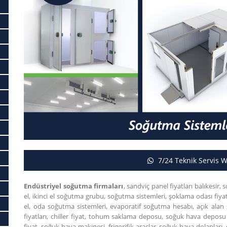
7/24 Teknik Servis 
Endüstriyel soğutma firmaları
, sandviç panel fiyatları balıkesir
el, ikinci el soğutma grubu, soğutma sistemleri, şoklama odası fiya
el, oda soğutma sistemleri, evaporatif soğutma hesabı, açık alan
fiyatları, chiller fiyat, tohum saklama deposu, soğuk hava depo
fiyat, soğuk hava makinesi, frigorifik araçlar, soğuk hava dolaplar