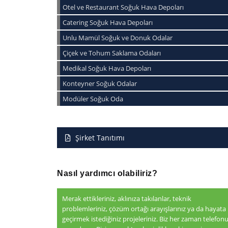
Otel ve Restaurant Soğuk Hava Depoları
Catering Soğuk Hava Depoları
Unlu Mamül Soğuk ve Donuk Odalar
Çiçek ve Tohum Saklama Odaları
Medikal Soğuk Hava Depoları
Konteyner Soğuk Odalar
Modüler Soğuk Oda
Şirket Tanıtımı
Nasıl yardımcı olabiliriz?
Merak ettikleriniz, aklınıza takılanlar, teknik
problemleriniz, çözüm ortağı arayışlarınız ya da hayata
geçirmek istediğiniz projeleriniz. Biz her zaman telefon