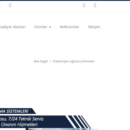
Faaliyet Alanları
Ürünler
Referanslar
İletişim
Ana Sayfa
Endüstriyel soğutma firmaları