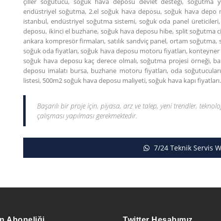
çiller soğutucu, soğuk hava deposu devlet desteği, soğutma yön
endüstriyel soğutma, 2.el soğuk hava deposu, soğuk hava depo mal
istanbul, endüstriyel soğutma sistemi, soğuk oda panel üreticileri,
deposu, ikinci el buzhane, soğuk hava deposu hibe, split soğutma ciha
ankara kompresör firmaları, satılık sandviç panel, ortam soğutma, 
soğuk oda fiyatları, soğuk hava deposu motoru fiyatları, konteyner 
soğuk hava deposu kaç derece olmalı, soğutma projesi örneği, bal
deposu imalatı bursa, buzhane motoru fiyatları, oda soğutucuları f
listesi, 500m2 soğuk hava deposu maliyeti, soğuk hava kapı fiyatları
Başarılı bir proje için, piyasa, arz ve talep, yeni trendler, teknolo
çalışması yapılması gerekmektedir.
7/24 Teknik Servis 
n Aboneliği
Twitter Hesabımız