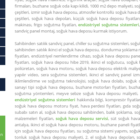
firmaları, buzhane soğuk oda kapı kilidi, 1000 m2 depo maliyeti, 
çeşitleri, izmir soğuk hava deposu, atmosfer kontrollü soğuk hava 
çeşitleri, soğuk hava depoları, küçük soğuk hava deposu fiyatları, 
makinası, frigo soğutma fiyatları,
endüstriyel soğutma sistemleri
sandviç panel montaj, soğuk hava deposu kurmak istiyorum.
Sahibinden satılık sandviç panel, chiller su soğutma sistemleri, soğ
sahibinden satılık ikinci el soğuk hava deposu, dondurma şoklama
fiyatları, endüstriyel nemlendirme cihazı, soğuk hava deposu pane
fiyatları, soğuk hava deposu hibe 2019, ikinci el soğutucu, soğuk
poliüretan, soğuk hava motoru, soğuk hava deposu elektrik maliyeti
yapılır video, sera soğutma sistemleri, ikinci el sandviç panel i
iklimlendirme ve soğutma teknolojisi, soğuk hava dolabı, soğuk
sanayi tipi soğuk hava deposu, buzhane motorları fiyatları, buzh
soğutma yöntemleri, meyve sebze soğuk hava deposu maliyeti, 
endüstriyel soğutma sistemleri
hakkında bilgi, kompresör fiyatla
soğuk hava deposu motoru fiyat, hava perdesi fiyatları, gıda so
subabı satın al, soğuk hava deposu sahibinden, balık şoklama, soğ
malzemeleri fiyatları,
soğuk hava deposu servisi
, süt soğuk hav
antalya, ikinci el soğuk hava deposu motoru, buzhane paneli fiyatlar
için soğuk hava deposu fiyatları, su soğutma sistemi yapımı, soğuk 
un
tonluk soğuk hava deposu maliyeti, 2. el soğuk hava depoları, s