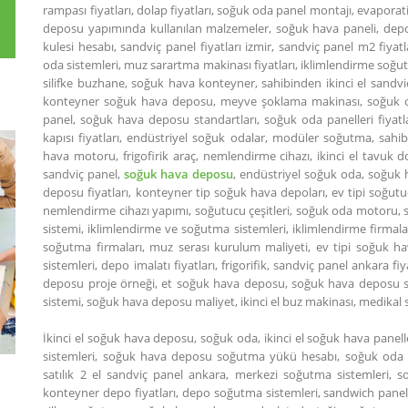
rampası fiyatları, dolap fiyatları, soğuk oda panel montajı, evaporat
deposu yapımında kullanılan malzemeler, soğuk hava paneli, depo
kulesi hesabı, sandviç panel fiyatları izmir, sandviç panel m2 fiyat
oda sistemleri, muz sarartma makinası fiyatları, iklimlendirme soğut
silifke buzhane, soğuk hava konteyner, sahibinden ikinci el sandviç 
konteyner soğuk hava deposu, meyve şoklama makinası, soğuk oda 
panel, soğuk hava deposu standartları, soğuk oda panelleri fiyat
kapısı fiyatları, endüstriyel soğuk odalar, modüler soğutma, sahi
hava motoru, frigofirik araç, nemlendirme cihazı, ikinci el tavuk do
sandviç panel,
soğuk hava deposu
, endüstriyel soğuk oda, soğuk 
deposu fiyatları, konteyner tip soğuk hava depoları, ev tipi soğu
nemlendirme cihazı yapımı, soğutucu çeşitleri, soğuk oda motoru,
sistemi, iklimlendirme ve soğutma sistemleri, iklimlendirme firmala
soğutma firmaları, muz serası kurulum maliyeti, ev tipi soğuk hav
sistemleri, depo imalatı fiyatları, frigorifik, sandviç panel ankara fi
deposu proje örneği, et soğuk hava deposu, soğuk hava deposu sat
sistemi, soğuk hava deposu maliyet, ikinci el buz makinası, medika
İkinci el soğuk hava deposu, soğuk oda, ikinci el soğuk hava pane
sistemleri, soğuk hava deposu soğutma yükü hesabı, soğuk oda k
satılık 2 el sandviç panel ankara, merkezi soğutma sistemleri, so
konteyner depo fiyatları, depo soğutma sistemleri, sandwich panel fi