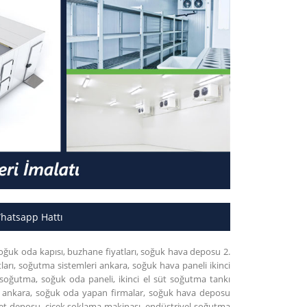
Whatsapp Hattı
, soğuk oda kapısı, buzhane fiyatları, soğuk hava deposu 2.
tları, soğutma sistemleri ankara, soğuk hava paneli ikinci
 soğutma, soğuk oda paneli, ikinci el süt soğutma tankı
su ankara, soğuk oda yapan firmalar, soğuk hava deposu
ı, et deposu, çiçek şoklama makinası, endüstriyel soğutma