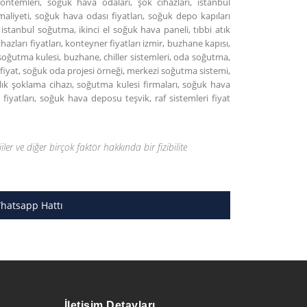
temleri, soğuk hava odaları, şok cihazları, istanbul
iyeti, soğuk hava odası fiyatları, soğuk depo kapıları
 istanbul soğutma, ikinci el soğuk hava paneli, tıbbi atık
zları fiyatları, konteyner fiyatları izmir, buzhane kapısı,
soğutma kulesi, buzhane, chiller sistemleri, oda soğutma,
fiyat, soğuk oda projesi örneği, merkezi soğutma sistemi,
ık şoklama cihazı, soğutma kulesi firmaları, soğuk hava
iyatları, soğuk hava deposu teşvik, raf sistemleri fiyat
.
jiler ve diğer birçok faktör hakkında bir fizibilite
Whatsapp Hattı
İletişim Detayları