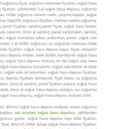
if soğutucu fiyat, soğutma sistemleri fiyatları, soğuk hava
 fiyatları, sahibinden 2.el soğuk hava deposu, soğutma
ları, chiller soğutma sistemi nedir, çarpma kapılar, soğuk
ma, frigorifik soğutucu fiyatları, merkezi sistem soğutma,
panel fiyatları, sandviç panel fiyatı, soğuk hava fanları,
tasarımı, ikinci el sandviç panel sahibinden, sandviç
ları, soğuk muhafaza odası, poliüretan panel, soğuk oda
binden 2 el chiller soğutucu, su soğutma makinası, balık
labı fiyatları, soğuk hava deposu kapısı fiyatı, eskişehir
hava deposu imalatı, balık dolabı, konteyner soğuk hava
tucu, soğuk hava deposu motoru, ev tipi soğuk oda, hava
 soğuk hava deposu kurulumu, soğuk oda izleme ve takip
rı, soğuk oda raf sistemleri, soğuk hava deposu fiyatları,
a deposu fiyatları, konteyner fiyat listesi, su soğutma
yatları, ikinci el sandviç panel fiyatları ankara, soğuk hava
ılık, ikinci el soğuk hava deposu antalya, sıvı soğutma
l soğuk hava deposu, soğuk hava deposu maliyeti 2019.
lleri, 500 m2 soğuk hava deposu maliyeti, ortam soğutma
apıları,
süt ürünleri soğuk hava depoları
, sahibinden
ğutucu gazlar, soğuk hava deposu kapı kilidi fiyatları,
yat, ikinci el chiller, kasap soğuk hava deposu fiyatları,