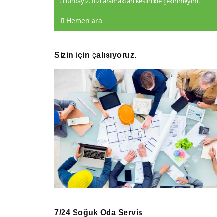
ucundayız. Bizi aramaktan kesinlikle çekinmeyim.
Hemen ara
Sizin için çalışıyoruz.
7/24 Soğuk Oda Servis