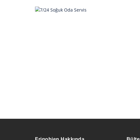
Frigobien Hakkında
Bülte