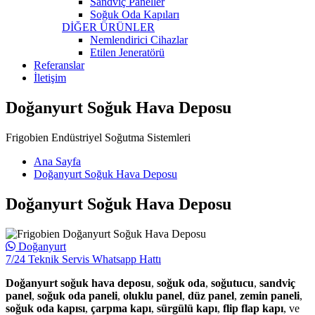
Sandviç Paneller
Soğuk Oda Kapıları
DİĞER ÜRÜNLER
Nemlendirici Cihazlar
Etilen Jeneratörü
Referanslar
İletişim
Doğanyurt Soğuk Hava Deposu
Frigobien Endüstriyel Soğutma Sistemleri
Ana Sayfa
Doğanyurt Soğuk Hava Deposu
Doğanyurt Soğuk Hava Deposu
Doğanyurt
7/24 Teknik Servis Whatsapp Hattı
Doğanyurt soğuk hava deposu
,
soğuk oda
,
soğutucu
,
sandviç
panel
,
soğuk oda paneli
,
oluklu panel
,
düz panel
,
zemin paneli
,
soğuk oda kapısı
,
çarpma kapı
,
sürgülü kapı
,
flip flap kapı
, ve