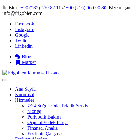
İletişim :
+90 (532) 550 82 11
//
+90 (216) 660 00 80
|Bize ulaşın :
info@frigobien.com
Facebook
Instagram
Google+
Twitter
Linkedin
Blog
Market
Ana Sayfa
Kurumsal
Hizmetler
7/24 Soğuk Oda Teknik Servis
Montaj
Periyodik Bakım
Orijinal Yedek Parça
Finansal Analiz
Fizibilite Çalışması