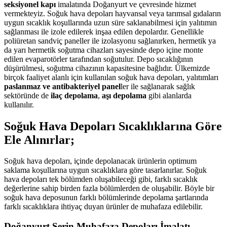
seksiyonel kapı
imalatında Doğanyurt ve çevresinde hizmet
vermekteyiz. Soğuk hava depoları hayvansal veya tarımsal gıdaların
uygun sıcaklık koşullarında uzun süre saklanabilmesi için yalıtımın
sağlanması ile izole edilerek inşaa edilen depolardır. Genellikle
poliüretan sandviç paneller ile izolasyonu sağlanırken, hermetik ya
da yarı hermetik soğutma cihazları sayesinde depo içine monte
edilen evaparotörler tarafından soğutulur. Depo sıcaklığının
düşürülmesi, soğutma cihazının kapasitesine bağlıdır. Ülkemizde
birçok faaliyet alanlı için kullanılan soğuk hava depoları, yalıtımları
paslanmaz ve antibakteriyel panel
ler ile sağlanarak sağlık
sektöründe de
ilaç depolama
,
aşı depolama
gibi alanlarda
kullanılır.
Soğuk Hava Depoları Sıcaklıklarına Göre
Ele Alınırlar;
Soğuk hava depoları, içinde depolanacak ürünlerin optimum
saklama koşullarına uygun sıcaklıklara göre tasarlanırlar. Soğuk
hava depoları tek bölümden oluşabileceği gibi, farklı sıcaklık
değerlerine sahip birden fazla bölümlerden de oluşabilir. Böyle bir
soğuk hava deposunun farklı bölümlerinde depolama şartlarında
farklı sıcaklıklara ihtiyaç duyan ürünler de muhafaza edilebilir.
Doğanyurt Serin Muhafaza Depoları İmalatı