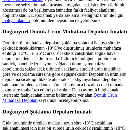
meyve ve sebzenin muhafazasında uygulanacak işlemlerin farklılık
göstermesi de bu başlığımıza istinaden farklı faaliyet alanlarını
doğurmaktadır. Depolamak ya da saklama istediğiniz ürün ile ilgili
faaliyet alanları
bölümünden hepsini inceleyebilirsiniz.
Doğanyurt Donuk Ürün Muhafaza Depoları İmalatı
Donuk ürün muhafaza depoları, şoklama yöntemi ile kısa sürede
çekirdek sıcaklıklarının -18°C'ye düşürülmüş ürünlerin muhafaza
edildiği -15°C ile -25°C arası sıcaklıkta çalıştırılan soğuk hava
depolarına denir. 120mm ya da 150mm kalınlığında poliüretan
sandviç panel ile izolasyonu sağlanan donmuş muhafaza
depolarında saklanacak ürünlerin saklama süreleri ürün niteliğine
göre ve depolama süresine göre değişmektedir. Depolanan ürünlerin
depolama sıcaklığı dikkate alınarak sıcaklığı ayarlanan depolarda
saklanan ürünler, saklanma süreleri boyunca bozulma riski olmadan
uzun süre muhafaza edilmiş olacaktır. Daha ayrıntılı bilgi almak
isterseniz faaliyet alanlarımız bölümünde yer alan
Donuk Ürün
Muhafaza Depoları
sayfamızı inceleyebilirsiniz.
Doğanyurt Şoklama Depoları İmalatı
Gıda üretiminde üretilen malların uzun süre -18°C sıcaklıkta
saklanabilmesi için kısa bir sürede ürün çekirdek sıcaklığının -18°C