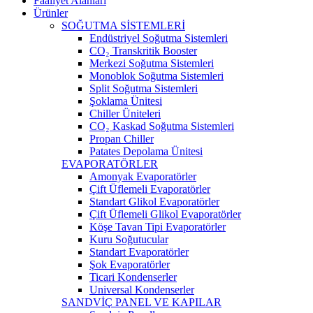
Faaliyet Alanları
Ürünler
SOĞUTMA SİSTEMLERİ
Endüstriyel Soğutma Sistemleri
CO₂ Transkritik Booster
Merkezi Soğutma Sistemleri
Monoblok Soğutma Sistemleri
Split Soğutma Sistemleri
Şoklama Ünitesi
Chiller Üniteleri
CO₂ Kaskad Soğutma Sistemleri
Propan Chiller
Patates Depolama Ünitesi
EVAPORATÖRLER
Amonyak Evaporatörler
Çift Üflemeli Evaporatörler
Standart Glikol Evaporatörler
Çift Üflemeli Glikol Evaporatörler
Köşe Tavan Tipi Evaporatörler
Kuru Soğutucular
Standart Evaporatörler
Şok Evaporatörler
Ticari Kondenserler
Universal Kondenserler
SANDVİÇ PANEL VE KAPILAR