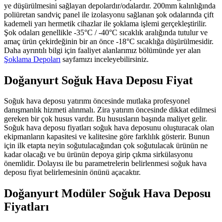
ye düşürülmesini sağlayan depolardır/odalardır. 200mm kalınlığında
poliüretan sandviç panel ile izolasyonu sağlanan şok odalarında çift
kademeli yarı hermetik cihazlar ile şoklama işlemi gerçekleştirilir.
Şok odaları genellikle -35°C / -40°C sıcaklık aralığında tutulur ve
amaç ürün çekirdeğinin bir an önce -18°C sıcaklığa düşürülmesidir.
Daha ayrıntılı bilgi için faaliyet alanlarımız bölümünde yer alan
Şoklama Depoları
sayfamızı inceleyebilirsiniz.
Doğanyurt Soğuk Hava Deposu Fiyat
Soğuk hava deposu yatırımı öncesinde mutlaka profesyonel
danışmanlık hizmeti alınmalı. Zira yatırım öncesinde dikkat edilmesi
gereken bir çok husus vardır. Bu hususların başında maliyet gelir.
Soğuk hava deposu fiyatları soğuk hava deposunu oluşturacak olan
ekipmanların kapasitesi ve kalitesine göre farklılık gösterir. Bunun
için ilk etapta neyin soğutulacağından çok soğutulacak ürünün ne
kadar olacağı ve bu ürünün depoya girip çıkma sirkülasyonu
önemlidir. Dolayısı ile bu parametrelerin belirlenmesi soğuk hava
deposu fiyat belirlemesinin önünü açacaktır.
Doğanyurt Modüler Soğuk Hava Deposu
Fiyatları