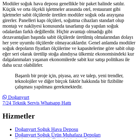
Modüler soğuk hava deposu genellikle bir paket halinde satılır.
Küçük ve orta ölçekli işletmeler arasında otel, restaurant gibi
işletmeler sabit ölçülerde üretilen modüler soğuk oda arayışına
girerler. Panelleri kapı ölçüleri, soğutma cihazları standart olup
montajı ve nakliyesi konusunda tasarlanıp da yapılan soğuk
odalardan farklı değillerdir. Hiçbir avantajı olmadığı gibi
dezavantajları başında sabit ölçülerde üretilmiş olmalarından dolayı
her yere uyumlu ölçülerde olmayacaklardır. Genel anlamda modüler
soğuk depoların fiyatları ölçülerine ve kapasitelerine göre sabit olup
eğer seri olarak üretilip stoğa alındıysa ülkemiz ekonomisindeki kur
dalgalanmaları yaşanan ekonomilerde sabit kur satışı politikası ile
daha ucuz olabilirler.
Başarılı bir proje için, piyasa, arz ve talep, yeni trendler,
teknolojiler ve diğer birçok faktör hakkında bir fizibilite
çalışması yapılması gerekmektedir.
Doğanyurt
7/24 Teknik Servis Whatsapp Hattı
Hizmetler
Doğanyurt Soğuk Hava Deposu
Doğanyurt Soğuk Ürün Muhafaza Depoları