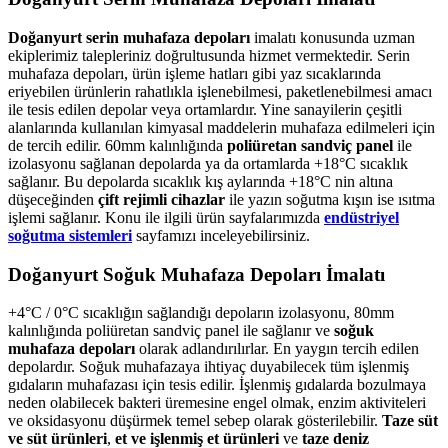
Doğanyurt serin muhafaza depoları
imalatı konusunda uzman
ekiplerimiz talepleriniz doğrultusunda hizmet vermektedir. Serin
muhafaza depoları, ürün işleme hatları gibi yaz sıcaklarında
eriyebilen ürünlerin rahatlıkla işlenebilmesi, paketlenebilmesi amacı
ile tesis edilen depolar veya ortamlardır. Yine sanayilerin çeşitli
alanlarında kullanılan kimyasal maddelerin muhafaza edilmeleri için
de tercih edilir. 60mm kalınlığında
poliüretan sandviç panel
ile
izolasyonu sağlanan depolarda ya da ortamlarda +18°C sıcaklık
sağlanır. Bu depolarda sıcaklık kış aylarında +18°C nin altına
düşeceğinden
çift rejimli cihazlar
ile yazın soğutma kışın ise ısıtma
işlemi sağlanır. Konu ile ilgili ürün sayfalarımızda
endüstriyel
soğutma sistemleri
sayfamızı inceleyebilirsiniz.
Doğanyurt Soğuk Muhafaza Depoları İmalatı
+4°C / 0°C sıcaklığın sağlandığı depoların izolasyonu, 80mm
kalınlığında poliüretan sandviç panel ile sağlanır ve
soğuk
muhafaza depoları
olarak adlandırılırlar. En yaygın tercih edilen
depolardır. Soğuk muhafazaya ihtiyaç duyabilecek tüm işlenmiş
gıdaların muhafazası için tesis edilir. İşlenmiş gıdalarda bozulmaya
neden olabilecek bakteri üremesine engel olmak, enzim aktiviteleri
ve oksidasyonu düşürmek temel sebep olarak gösterilebilir.
Taze süt
ve süt ürünleri
,
et ve işlenmiş et ürünleri
ve
taze deniz