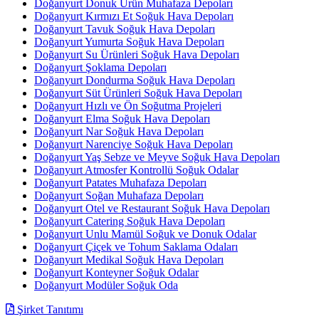
Doğanyurt Donuk Ürün Muhafaza Depoları
Doğanyurt Kırmızı Et Soğuk Hava Depoları
Doğanyurt Tavuk Soğuk Hava Depoları
Doğanyurt Yumurta Soğuk Hava Depoları
Doğanyurt Su Ürünleri Soğuk Hava Depoları
Doğanyurt Şoklama Depoları
Doğanyurt Dondurma Soğuk Hava Depoları
Doğanyurt Süt Ürünleri Soğuk Hava Depoları
Doğanyurt Hızlı ve Ön Soğutma Projeleri
Doğanyurt Elma Soğuk Hava Depoları
Doğanyurt Nar Soğuk Hava Depoları
Doğanyurt Narenciye Soğuk Hava Depoları
Doğanyurt Yaş Sebze ve Meyve Soğuk Hava Depoları
Doğanyurt Atmosfer Kontrollü Soğuk Odalar
Doğanyurt Patates Muhafaza Depoları
Doğanyurt Soğan Muhafaza Depoları
Doğanyurt Otel ve Restaurant Soğuk Hava Depoları
Doğanyurt Catering Soğuk Hava Depoları
Doğanyurt Unlu Mamül Soğuk ve Donuk Odalar
Doğanyurt Çiçek ve Tohum Saklama Odaları
Doğanyurt Medikal Soğuk Hava Depoları
Doğanyurt Konteyner Soğuk Odalar
Doğanyurt Modüler Soğuk Oda
Şirket Tanıtımı