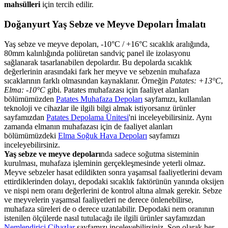
mahsülleri
için tercih edilir.
Doğanyurt Yaş Sebze ve Meyve Depoları İmalatı
Yaş sebze ve meyve depoları, -10°C / +16°C sıcaklık aralığında,
80mm kalınlığında poliüretan sandviç panel ile izolasyonu
sağlanarak tasarlanabilen depolardır. Bu depolarda sıcaklık
değerlerinin arasındaki fark her meyve ve sebzenin muhafaza
sıcaklarının farklı olmasından kaynaklanır. Örneğin
Patates: +13°C
,
Elma: -10°C
gibi. Patates muhafazası için faaliyet alanları
bölümümüzden
Patates Muhafaza Depoları
sayfamızı, kullanılan
teknoloji ve cihazlar ile ilgili bilgi almak istiyorsanız ürünler
sayfamızdan
Patates Depolama Ünitesi
'ni inceleyebilirsiniz. Aynı
zamanda elmanın muhafazası için de faaliyet alanları
bölümümüzdeki
Elma Soğuk Hava Depoları
sayfamızı
inceleyebilirsiniz.
Yaş sebze ve meyve depoları
nda sadece soğutma sisteminin
kurulması, muhafaza işleminin gerçekleşmesinde yeterli olmaz.
Meyve sebzeler hasat edildikten sonra yaşamsal faaliyetlerini devam
ettirdiklerinden dolayı, depodaki sıcaklık faktörünün yanında oksijen
ve nispi nem oranı değerlerini de kontrol altına almak gerekir. Sebze
ve meyvelerin yaşamsal faaliyetleri ne derece önlenebilirse,
muhafaza süreleri de o derece uzatılabilir. Depodaki nem oranının
istenilen ölçülerde nasıl tutulacağı ile ilgili ürünler sayfamızdan
Nemlendirici Cihazlar
sayfamızı inceleyebilirsiniz. Son olarak her