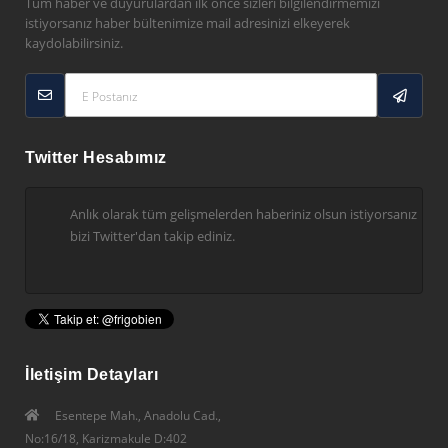
Tüm haber ve duyurulardan ilk önce sizleri bilgilendirmemizi
istiyorsanız haber bültenimize mail adresinizi elkeyerek
kaydolabilirsiniz.
Twitter Hesabımız
Anlık olarak tüm gelişmelerden haberiniz olsun istiyorsanız
bizi Twitter'dan takip ediniz.
İletişim Detayları
Esentepe Mah., Anadolu Cad.,
No:16/18, Karizmakule D:402