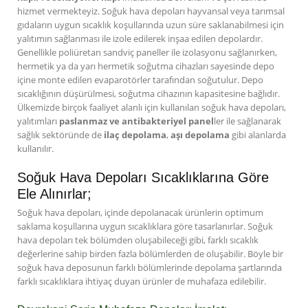
hizmet vermekteyiz. Soğuk hava depoları hayvansal veya tarımsal
gıdaların uygun sıcaklık koşullarında uzun süre saklanabilmesi için
yalıtımın sağlanması ile izole edilerek inşaa edilen depolardır.
Genellikle poliüretan sandviç paneller ile izolasyonu sağlanırken,
hermetik ya da yarı hermetik soğutma cihazları sayesinde depo
içine monte edilen evaparotörler tarafından soğutulur. Depo
sıcaklığının düşürülmesi, soğutma cihazının kapasitesine bağlıdır.
Ülkemizde birçok faaliyet alanlı için kullanılan soğuk hava depoları,
yalıtımları
paslanmaz ve antibakteriyel panel
ler ile sağlanarak
sağlık sektöründe de
ilaç depolama
,
aşı depolama
gibi alanlarda
kullanılır.
Soğuk Hava Depoları Sıcaklıklarına Göre
Ele Alınırlar;
Soğuk hava depoları, içinde depolanacak ürünlerin optimum
saklama koşullarına uygun sıcaklıklara göre tasarlanırlar. Soğuk
hava depoları tek bölümden oluşabileceği gibi, farklı sıcaklık
değerlerine sahip birden fazla bölümlerden de oluşabilir. Böyle bir
soğuk hava deposunun farklı bölümlerinde depolama şartlarında
farklı sıcaklıklara ihtiyaç duyan ürünler de muhafaza edilebilir.