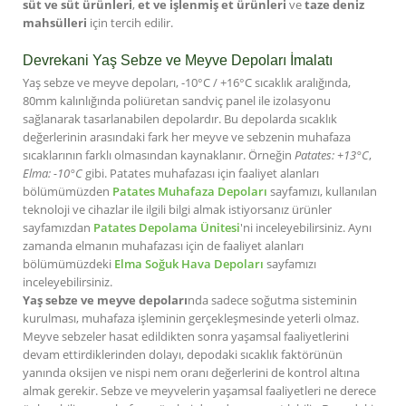
süt ve süt ürünleri
,
et ve işlenmiş et ürünleri
ve
taze deniz
mahsülleri
için tercih edilir.
Devrekani Yaş Sebze ve Meyve Depoları İmalatı
Yaş sebze ve meyve depoları, -10°C / +16°C sıcaklık aralığında,
80mm kalınlığında poliüretan sandviç panel ile izolasyonu
sağlanarak tasarlanabilen depolardır. Bu depolarda sıcaklık
değerlerinin arasındaki fark her meyve ve sebzenin muhafaza
sıcaklarının farklı olmasından kaynaklanır. Örneğin
Patates: +13°C
,
Elma: -10°C
gibi. Patates muhafazası için faaliyet alanları
bölümümüzden
Patates Muhafaza Depoları
sayfamızı, kullanılan
teknoloji ve cihazlar ile ilgili bilgi almak istiyorsanız ürünler
sayfamızdan
Patates Depolama Ünitesi
'ni inceleyebilirsiniz. Aynı
zamanda elmanın muhafazası için de faaliyet alanları
bölümümüzdeki
Elma Soğuk Hava Depoları
sayfamızı
inceleyebilirsiniz.
Yaş sebze ve meyve depoları
nda sadece soğutma sisteminin
kurulması, muhafaza işleminin gerçekleşmesinde yeterli olmaz.
Meyve sebzeler hasat edildikten sonra yaşamsal faaliyetlerini
devam ettirdiklerinden dolayı, depodaki sıcaklık faktörünün
yanında oksijen ve nispi nem oranı değerlerini de kontrol altına
almak gerekir. Sebze ve meyvelerin yaşamsal faaliyetleri ne derece