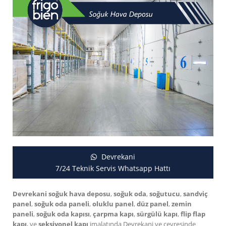
Devrekani
7/24 Teknik Servis Whatsapp Hattı
Devrekani soğuk hava deposu
,
soğuk oda
,
soğutucu
,
sandviç
panel
,
soğuk oda paneli
,
oluklu panel
,
düz panel
,
zemin
paneli
,
soğuk oda kapısı
,
çarpma kapı
,
sürgülü kapı
,
flip flap
kapı
, ve
seksiyonel kapı
imalatında Devrekani ve çevresinde