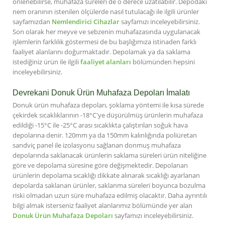
önlenebilirse, muhafaza süreleri de o derece uzatılabilir. Depodaki
nem oranının istenilen ölçülerde nasıl tutulacağı ile ilgili ürünler
sayfamızdan
Nemlendirici Cihazlar
sayfamızı inceleyebilirsiniz.
Son olarak her meyve ve sebzenin muhafazasında uygulanacak
işlemlerin farklılık göstermesi de bu başlığımıza istinaden farklı
faaliyet alanlarını doğurmaktadır. Depolamak ya da saklama
istediğiniz ürün ile ilgili
faaliyet alanları
bölümünden hepsini
inceleyebilirsiniz.
Devrekani Donuk Ürün Muhafaza Depoları İmalatı
Donuk ürün muhafaza depoları, şoklama yöntemi ile kısa sürede
çekirdek sıcaklıklarının -18°C'ye düşürülmüş ürünlerin muhafaza
edildiği -15°C ile -25°C arası sıcaklıkta çalıştırılan soğuk hava
depolarına denir. 120mm ya da 150mm kalınlığında poliüretan
sandviç panel ile izolasyonu sağlanan donmuş muhafaza
depolarında saklanacak ürünlerin saklama süreleri ürün niteliğine
göre ve depolama süresine göre değişmektedir. Depolanan
ürünlerin depolama sıcaklığı dikkate alınarak sıcaklığı ayarlanan
depolarda saklanan ürünler, saklanma süreleri boyunca bozulma
riski olmadan uzun süre muhafaza edilmiş olacaktır. Daha ayrıntılı
bilgi almak isterseniz faaliyet alanlarımız bölümünde yer alan
Donuk Ürün Muhafaza Depoları
sayfamızı inceleyebilirsiniz.