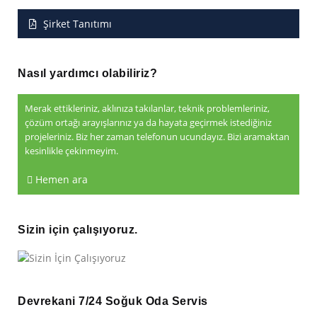
Şirket Tanıtımı
Nasıl yardımcı olabiliriz?
Merak ettikleriniz, aklınıza takılanlar, teknik problemleriniz,
çözüm ortağı arayışlarınız ya da hayata geçirmek istediğiniz
projeleriniz. Biz her zaman telefonun ucundayız. Bizi aramaktan
kesinlikle çekinmeyim.
Hemen ara
Sizin için çalışıyoruz.
Devrekani 7/24 Soğuk Oda Servis