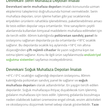
Devrekani Serin Muhafaza Depoları İmalatı
Devrekani serin muhafaza depoları
imalatı konusunda uzman
ekiplerimiz talepleriniz doğrultusunda hizmet vermektedir. Serin
muhafaza depoları, ürün işleme hatları gibi yaz sıcaklarında
eriyebilen ürünlerin rahatlıkla işlenebilmesi, paketlenebilmesi amacı
ile tesis edilen depolar veya ortamlardır. Yine sanayilerin çeşitli
alanlarında kullanılan kimyasal maddelerin muhafaza edilmeleri için
de tercih edilir. 60mm kalınlığında
poliüretan sandviç panel
ile
izolasyonu sağlanan depolarda ya da ortamlarda +18°C sıcaklık
sağlanır. Bu depolarda sıcaklık kış aylarında +18°C nin altına
düşeceğinden
çift rejimli cihazlar
ile yazın soğutma kışın ise
ısıtma işlemi sağlanır. Konu ile ilgili ürün sayfalarımızda
endüstriyel
soğutma sistemleri
sayfamızı inceleyebilirsiniz.
Devrekani Soğuk Muhafaza Depoları İmalatı
+4°C / 0°C sıcaklığın sağlandığı depoların izolasyonu, 80mm
kalınlığında poliüretan sandviç panel ile sağlanır ve
soğuk
muhafaza depoları
olarak adlandırılırlar. En yaygın tercih edilen
depolardır. Soğuk muhafazaya ihtiyaç duyabilecek tüm işlenmiş
gıdaların muhafazası için tesis edilir. İşlenmiş gıdalarda bozulmaya
neden olabilecek bakteri üremesine engel olmak, enzim aktiviteleri
ve oksidasyonu düşürmek temel sebep olarak gösterilebilir.
Taze