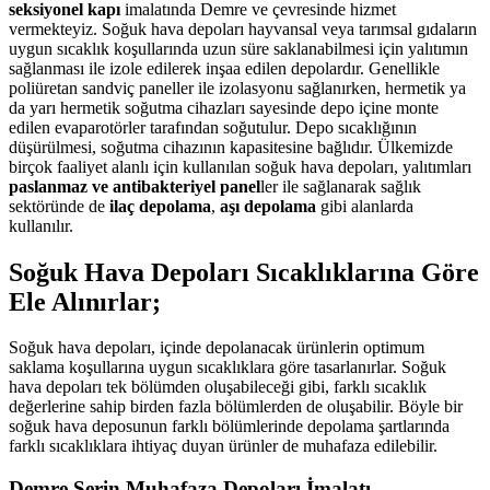
seksiyonel kapı
imalatında Demre ve çevresinde hizmet
vermekteyiz. Soğuk hava depoları hayvansal veya tarımsal gıdaların
uygun sıcaklık koşullarında uzun süre saklanabilmesi için yalıtımın
sağlanması ile izole edilerek inşaa edilen depolardır. Genellikle
poliüretan sandviç paneller ile izolasyonu sağlanırken, hermetik ya
da yarı hermetik soğutma cihazları sayesinde depo içine monte
edilen evaparotörler tarafından soğutulur. Depo sıcaklığının
düşürülmesi, soğutma cihazının kapasitesine bağlıdır. Ülkemizde
birçok faaliyet alanlı için kullanılan soğuk hava depoları, yalıtımları
paslanmaz ve antibakteriyel panel
ler ile sağlanarak sağlık
sektöründe de
ilaç depolama
,
aşı depolama
gibi alanlarda
kullanılır.
Soğuk Hava Depoları Sıcaklıklarına Göre
Ele Alınırlar;
Soğuk hava depoları, içinde depolanacak ürünlerin optimum
saklama koşullarına uygun sıcaklıklara göre tasarlanırlar. Soğuk
hava depoları tek bölümden oluşabileceği gibi, farklı sıcaklık
değerlerine sahip birden fazla bölümlerden de oluşabilir. Böyle bir
soğuk hava deposunun farklı bölümlerinde depolama şartlarında
farklı sıcaklıklara ihtiyaç duyan ürünler de muhafaza edilebilir.
Demre Serin Muhafaza Depoları İmalatı