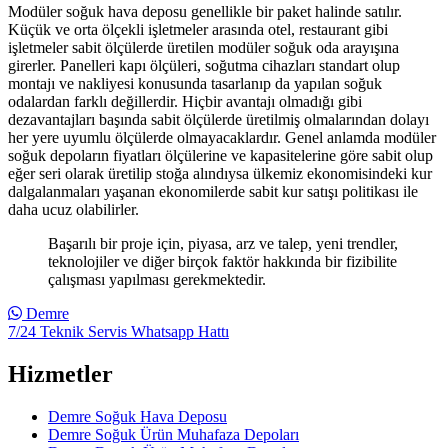
Modüler soğuk hava deposu genellikle bir paket halinde satılır.
Küçük ve orta ölçekli işletmeler arasında otel, restaurant gibi
işletmeler sabit ölçülerde üretilen modüler soğuk oda arayışına
girerler. Panelleri kapı ölçüleri, soğutma cihazları standart olup
montajı ve nakliyesi konusunda tasarlanıp da yapılan soğuk
odalardan farklı değillerdir. Hiçbir avantajı olmadığı gibi
dezavantajları başında sabit ölçülerde üretilmiş olmalarından dolayı
her yere uyumlu ölçülerde olmayacaklardır. Genel anlamda modüler
soğuk depoların fiyatları ölçülerine ve kapasitelerine göre sabit olup
eğer seri olarak üretilip stoğa alındıysa ülkemiz ekonomisindeki kur
dalgalanmaları yaşanan ekonomilerde sabit kur satışı politikası ile
daha ucuz olabilirler.
Başarılı bir proje için, piyasa, arz ve talep, yeni trendler,
teknolojiler ve diğer birçok faktör hakkında bir fizibilite
çalışması yapılması gerekmektedir.
Demre
7/24 Teknik Servis Whatsapp Hattı
Hizmetler
Demre Soğuk Hava Deposu
Demre Soğuk Ürün Muhafaza Depoları