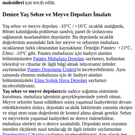
mahsülleri
için tercih edilir.
Demre Yaş Sebze ve Meyve Depoları İmalatı
Yaş sebze ve meyve depoları, -10°C / +16°C sıcaklık aralığında,
80mm kalınlığında poliüretan sandviç panel ile izolasyonu
sağlanarak tasarlanabilen depolardır. Bu depolarda sıcaklık
değerlerinin arasındaki fark her meyve ve sebzenin muhafaza
sıcaklarının farklı olmasından kaynaklanır. Örneğin
Patates: +13°C
,
Elma: -10°C
gibi. Patates muhafazası için faaliyet alanları
bölümümüzden
Patates Muhafaza Depoları
sayfamızı, kullanılan
teknoloji ve cihazlar ile ilgili bilgi almak istiyorsanız ürünler
sayfamızdan
Patates Depolama Ünitesi
'ni inceleyebilirsiniz. Aynı
zamanda elmanın muhafazası için de faaliyet alanları
bölümümüzdeki
Elma Soğuk Hava Depoları
sayfamızı
inceleyebilirsiniz.
Yaş sebze ve meyve depoları
nda sadece soğutma sisteminin
kurulması, muhafaza işleminin gerçekleşmesinde yeterli olmaz.
Meyve sebzeler hasat edildikten sonra yaşamsal faaliyetlerini devam
ettirdiklerinden dolayı, depodaki sıcaklık faktörünün yanında oksijen
ve nispi nem oranı değerlerini de kontrol altına almak gerekir. Sebze
ve meyvelerin yaşamsal faaliyetleri ne derece önlenebilirse,
muhafaza süreleri de o derece uzatılabilir. Depodaki nem oranının
istenilen ölçülerde nasıl tutulacağı ile ilgili ürünler sayfamızdan
Nemlendirici Cihazlar
sayfamızı inceleyebilirsiniz. Son olarak her