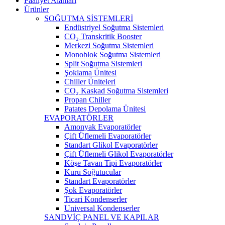
Faaliyet Alanları
Ürünler
SOĞUTMA SİSTEMLERİ
Endüstriyel Soğutma Sistemleri
CO₂ Transkritik Booster
Merkezi Soğutma Sistemleri
Monoblok Soğutma Sistemleri
Split Soğutma Sistemleri
Şoklama Ünitesi
Chiller Üniteleri
CO₂ Kaskad Soğutma Sistemleri
Propan Chiller
Patates Depolama Ünitesi
EVAPORATÖRLER
Amonyak Evaporatörler
Çift Üflemeli Evaporatörler
Standart Glikol Evaporatörler
Çift Üflemeli Glikol Evaporatörler
Köşe Tavan Tipi Evaporatörler
Kuru Soğutucular
Standart Evaporatörler
Şok Evaporatörler
Ticari Kondenserler
Universal Kondenserler
SANDVİÇ PANEL VE KAPILAR