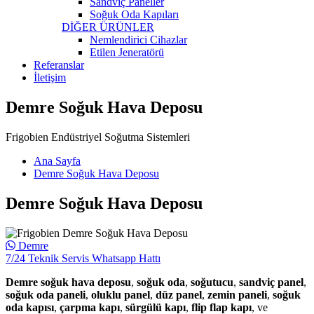
Sandviç Paneller
Soğuk Oda Kapıları
DİĞER ÜRÜNLER
Nemlendirici Cihazlar
Etilen Jeneratörü
Referanslar
İletişim
Demre Soğuk Hava Deposu
Frigobien Endüstriyel Soğutma Sistemleri
Ana Sayfa
Demre Soğuk Hava Deposu
Demre Soğuk Hava Deposu
Demre
7/24 Teknik Servis Whatsapp Hattı
Demre soğuk hava deposu
,
soğuk oda
,
soğutucu
,
sandviç panel
,
soğuk oda paneli
,
oluklu panel
,
düz panel
,
zemin paneli
,
soğuk
oda kapısı
,
çarpma kapı
,
sürgülü kapı
,
flip flap kapı
, ve