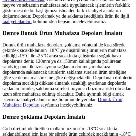
meyve ve sebzenin muhafazasında uygulanacak işlemlerin farklılık
göstermesi de bu başlığımıza istinaden farklı faaliyet alanlarını
doğurmaktadır. Depolamak ya da saklama istediğiniz ürün ile ilgili
faaliyet alanları
bölümünden hepsini inceleyebilirsiniz.
Demre Donuk Ürün Muhafaza Depoları İmalatı
Donuk ürün muhafaza depoları, şoklama yöntemi ile kısa sürede
çekirdek sıcaklıklarının -18°C'ye düşürülmüş ürünlerin muhafaza
edildiği -15°C ile -25°C arası sıcaklıkta çalıştırılan soğuk hava
depolarına denir. 120mm ya da 150mm kalınlığında poliüretan
sandviç panel ile izolasyonu sağlanan donmuş muhafaza
depolarında saklanacak ürünlerin saklama süreleri ürün niteliğine
göre ve depolama süresine göre değişmektedir. Depolanan ürünlerin
depolama sıcaklığı dikkate alınarak sıcaklığı ayarlanan depolarda
saklanan ürünler, saklanma süreleri boyunca bozulma riski olmadan
uzun süre muhafaza edilmiş olacaktır. Daha ayrıntılı bilgi almak
isterseniz faaliyet alanlarımız bölümünde yer alan
Donuk Ürün
Muhafaza Depoları
sayfamızı inceleyebilirsiniz.
Demre Şoklama Depoları İmalatı
Gıda üretiminde üretilen malların uzun süre -18°C sıcaklıkta
saklanabilmesi için kısa bir sürede ürün çekirdek sıcaklığının -18°C