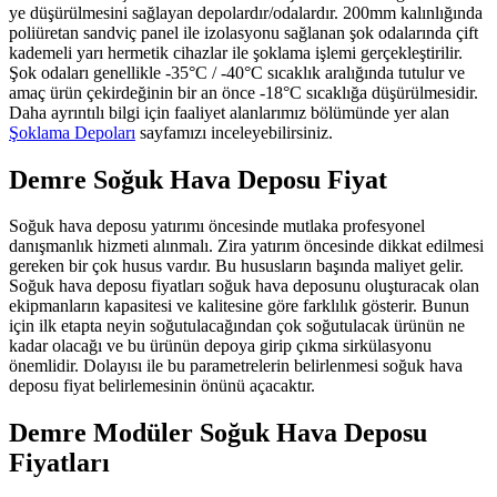
ye düşürülmesini sağlayan depolardır/odalardır. 200mm kalınlığında
poliüretan sandviç panel ile izolasyonu sağlanan şok odalarında çift
kademeli yarı hermetik cihazlar ile şoklama işlemi gerçekleştirilir.
Şok odaları genellikle -35°C / -40°C sıcaklık aralığında tutulur ve
amaç ürün çekirdeğinin bir an önce -18°C sıcaklığa düşürülmesidir.
Daha ayrıntılı bilgi için faaliyet alanlarımız bölümünde yer alan
Şoklama Depoları
sayfamızı inceleyebilirsiniz.
Demre Soğuk Hava Deposu Fiyat
Soğuk hava deposu yatırımı öncesinde mutlaka profesyonel
danışmanlık hizmeti alınmalı. Zira yatırım öncesinde dikkat edilmesi
gereken bir çok husus vardır. Bu hususların başında maliyet gelir.
Soğuk hava deposu fiyatları soğuk hava deposunu oluşturacak olan
ekipmanların kapasitesi ve kalitesine göre farklılık gösterir. Bunun
için ilk etapta neyin soğutulacağından çok soğutulacak ürünün ne
kadar olacağı ve bu ürünün depoya girip çıkma sirkülasyonu
önemlidir. Dolayısı ile bu parametrelerin belirlenmesi soğuk hava
deposu fiyat belirlemesinin önünü açacaktır.
Demre Modüler Soğuk Hava Deposu
Fiyatları