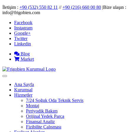
İletişim :
+90 (532) 550 82 11
//
+90 (216) 660 00 80
|Bize ulaşın :
info@frigobien.com
Facebook
Instagram
Google+
Twitter
Linkedin
Blog
Market
Ana Sayfa
Kurumsal
Hizmetler
7/24 Soğuk Oda Teknik Servis
Montaj
Periyodik Bakım
Orijinal Yedek Parça
Finansal Analiz
Fizibilite Çalışması