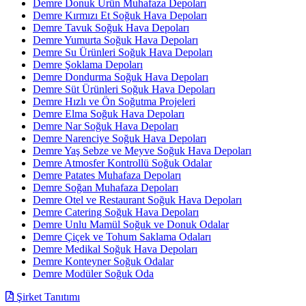
Demre Donuk Ürün Muhafaza Depoları
Demre Kırmızı Et Soğuk Hava Depoları
Demre Tavuk Soğuk Hava Depoları
Demre Yumurta Soğuk Hava Depoları
Demre Su Ürünleri Soğuk Hava Depoları
Demre Şoklama Depoları
Demre Dondurma Soğuk Hava Depoları
Demre Süt Ürünleri Soğuk Hava Depoları
Demre Hızlı ve Ön Soğutma Projeleri
Demre Elma Soğuk Hava Depoları
Demre Nar Soğuk Hava Depoları
Demre Narenciye Soğuk Hava Depoları
Demre Yaş Sebze ve Meyve Soğuk Hava Depoları
Demre Atmosfer Kontrollü Soğuk Odalar
Demre Patates Muhafaza Depoları
Demre Soğan Muhafaza Depoları
Demre Otel ve Restaurant Soğuk Hava Depoları
Demre Catering Soğuk Hava Depoları
Demre Unlu Mamül Soğuk ve Donuk Odalar
Demre Çiçek ve Tohum Saklama Odaları
Demre Medikal Soğuk Hava Depoları
Demre Konteyner Soğuk Odalar
Demre Modüler Soğuk Oda
Şirket Tanıtımı