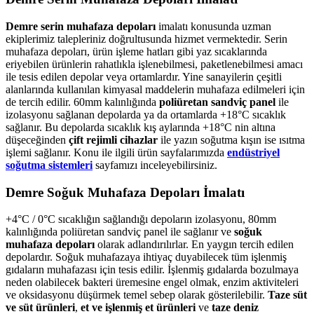
Demre serin muhafaza depoları
imalatı konusunda uzman
ekiplerimiz talepleriniz doğrultusunda hizmet vermektedir. Serin
muhafaza depoları, ürün işleme hatları gibi yaz sıcaklarında
eriyebilen ürünlerin rahatlıkla işlenebilmesi, paketlenebilmesi amacı
ile tesis edilen depolar veya ortamlardır. Yine sanayilerin çeşitli
alanlarında kullanılan kimyasal maddelerin muhafaza edilmeleri için
de tercih edilir. 60mm kalınlığında
poliüretan sandviç panel
ile
izolasyonu sağlanan depolarda ya da ortamlarda +18°C sıcaklık
sağlanır. Bu depolarda sıcaklık kış aylarında +18°C nin altına
düşeceğinden
çift rejimli cihazlar
ile yazın soğutma kışın ise ısıtma
işlemi sağlanır. Konu ile ilgili ürün sayfalarımızda
endüstriyel
soğutma sistemleri
sayfamızı inceleyebilirsiniz.
Demre Soğuk Muhafaza Depoları İmalatı
+4°C / 0°C sıcaklığın sağlandığı depoların izolasyonu, 80mm
kalınlığında poliüretan sandviç panel ile sağlanır ve
soğuk
muhafaza depoları
olarak adlandırılırlar. En yaygın tercih edilen
depolardır. Soğuk muhafazaya ihtiyaç duyabilecek tüm işlenmiş
gıdaların muhafazası için tesis edilir. İşlenmiş gıdalarda bozulmaya
neden olabilecek bakteri üremesine engel olmak, enzim aktiviteleri
ve oksidasyonu düşürmek temel sebep olarak gösterilebilir.
Taze süt
ve süt ürünleri
,
et ve işlenmiş et ürünleri
ve
taze deniz