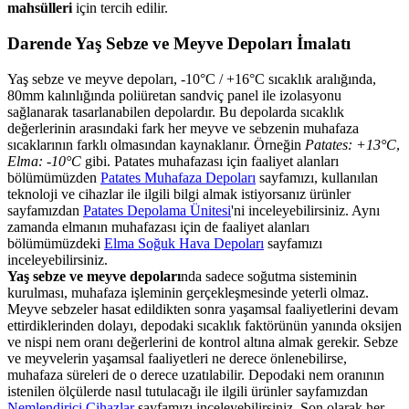
mahsülleri
için tercih edilir.
Darende Yaş Sebze ve Meyve Depoları İmalatı
Yaş sebze ve meyve depoları, -10°C / +16°C sıcaklık aralığında,
80mm kalınlığında poliüretan sandviç panel ile izolasyonu
sağlanarak tasarlanabilen depolardır. Bu depolarda sıcaklık
değerlerinin arasındaki fark her meyve ve sebzenin muhafaza
sıcaklarının farklı olmasından kaynaklanır. Örneğin
Patates: +13°C
,
Elma: -10°C
gibi. Patates muhafazası için faaliyet alanları
bölümümüzden
Patates Muhafaza Depoları
sayfamızı, kullanılan
teknoloji ve cihazlar ile ilgili bilgi almak istiyorsanız ürünler
sayfamızdan
Patates Depolama Ünitesi
'ni inceleyebilirsiniz. Aynı
zamanda elmanın muhafazası için de faaliyet alanları
bölümümüzdeki
Elma Soğuk Hava Depoları
sayfamızı
inceleyebilirsiniz.
Yaş sebze ve meyve depoları
nda sadece soğutma sisteminin
kurulması, muhafaza işleminin gerçekleşmesinde yeterli olmaz.
Meyve sebzeler hasat edildikten sonra yaşamsal faaliyetlerini devam
ettirdiklerinden dolayı, depodaki sıcaklık faktörünün yanında oksijen
ve nispi nem oranı değerlerini de kontrol altına almak gerekir. Sebze
ve meyvelerin yaşamsal faaliyetleri ne derece önlenebilirse,
muhafaza süreleri de o derece uzatılabilir. Depodaki nem oranının
istenilen ölçülerde nasıl tutulacağı ile ilgili ürünler sayfamızdan
Nemlendirici Cihazlar
sayfamızı inceleyebilirsiniz. Son olarak her