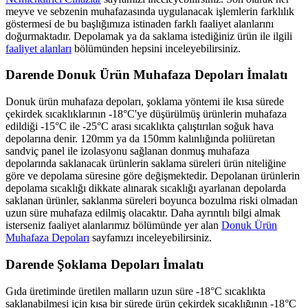
meyve ve sebzenin muhafazasında uygulanacak işlemlerin farklılık
göstermesi de bu başlığımıza istinaden farklı faaliyet alanlarını
doğurmaktadır. Depolamak ya da saklama istediğiniz ürün ile ilgili
faaliyet alanları
bölümünden hepsini inceleyebilirsiniz.
Darende Donuk Ürün Muhafaza Depoları İmalatı
Donuk ürün muhafaza depoları, şoklama yöntemi ile kısa sürede
çekirdek sıcaklıklarının -18°C'ye düşürülmüş ürünlerin muhafaza
edildiği -15°C ile -25°C arası sıcaklıkta çalıştırılan soğuk hava
depolarına denir. 120mm ya da 150mm kalınlığında poliüretan
sandviç panel ile izolasyonu sağlanan donmuş muhafaza
depolarında saklanacak ürünlerin saklama süreleri ürün niteliğine
göre ve depolama süresine göre değişmektedir. Depolanan ürünlerin
depolama sıcaklığı dikkate alınarak sıcaklığı ayarlanan depolarda
saklanan ürünler, saklanma süreleri boyunca bozulma riski olmadan
uzun süre muhafaza edilmiş olacaktır. Daha ayrıntılı bilgi almak
isterseniz faaliyet alanlarımız bölümünde yer alan
Donuk Ürün
Muhafaza Depoları
sayfamızı inceleyebilirsiniz.
Darende Şoklama Depoları İmalatı
Gıda üretiminde üretilen malların uzun süre -18°C sıcaklıkta
saklanabilmesi için kısa bir sürede ürün çekirdek sıcaklığının -18°C