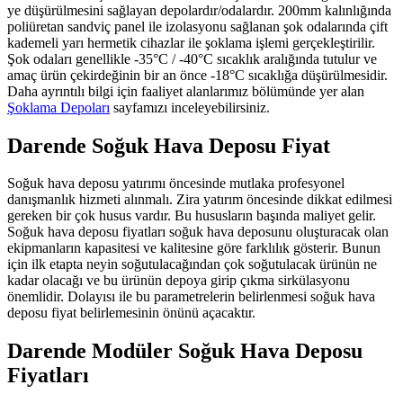
ye düşürülmesini sağlayan depolardır/odalardır. 200mm kalınlığında
poliüretan sandviç panel ile izolasyonu sağlanan şok odalarında çift
kademeli yarı hermetik cihazlar ile şoklama işlemi gerçekleştirilir.
Şok odaları genellikle -35°C / -40°C sıcaklık aralığında tutulur ve
amaç ürün çekirdeğinin bir an önce -18°C sıcaklığa düşürülmesidir.
Daha ayrıntılı bilgi için faaliyet alanlarımız bölümünde yer alan
Şoklama Depoları
sayfamızı inceleyebilirsiniz.
Darende Soğuk Hava Deposu Fiyat
Soğuk hava deposu yatırımı öncesinde mutlaka profesyonel
danışmanlık hizmeti alınmalı. Zira yatırım öncesinde dikkat edilmesi
gereken bir çok husus vardır. Bu hususların başında maliyet gelir.
Soğuk hava deposu fiyatları soğuk hava deposunu oluşturacak olan
ekipmanların kapasitesi ve kalitesine göre farklılık gösterir. Bunun
için ilk etapta neyin soğutulacağından çok soğutulacak ürünün ne
kadar olacağı ve bu ürünün depoya girip çıkma sirkülasyonu
önemlidir. Dolayısı ile bu parametrelerin belirlenmesi soğuk hava
deposu fiyat belirlemesinin önünü açacaktır.
Darende Modüler Soğuk Hava Deposu
Fiyatları