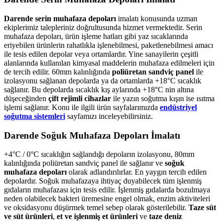
Darende serin muhafaza depoları
imalatı konusunda uzman
ekiplerimiz talepleriniz doğrultusunda hizmet vermektedir. Serin
muhafaza depoları, ürün işleme hatları gibi yaz sıcaklarında
eriyebilen ürünlerin rahatlıkla işlenebilmesi, paketlenebilmesi amacı
ile tesis edilen depolar veya ortamlardır. Yine sanayilerin çeşitli
alanlarında kullanılan kimyasal maddelerin muhafaza edilmeleri için
de tercih edilir. 60mm kalınlığında
poliüretan sandviç panel
ile
izolasyonu sağlanan depolarda ya da ortamlarda +18°C sıcaklık
sağlanır. Bu depolarda sıcaklık kış aylarında +18°C nin altına
düşeceğinden
çift rejimli cihazlar
ile yazın soğutma kışın ise ısıtma
işlemi sağlanır. Konu ile ilgili ürün sayfalarımızda
endüstriyel
soğutma sistemleri
sayfamızı inceleyebilirsiniz.
Darende Soğuk Muhafaza Depoları İmalatı
+4°C / 0°C sıcaklığın sağlandığı depoların izolasyonu, 80mm
kalınlığında poliüretan sandviç panel ile sağlanır ve
soğuk
muhafaza depoları
olarak adlandırılırlar. En yaygın tercih edilen
depolardır. Soğuk muhafazaya ihtiyaç duyabilecek tüm işlenmiş
gıdaların muhafazası için tesis edilir. İşlenmiş gıdalarda bozulmaya
neden olabilecek bakteri üremesine engel olmak, enzim aktiviteleri
ve oksidasyonu düşürmek temel sebep olarak gösterilebilir.
Taze süt
ve süt ürünleri
,
et ve işlenmiş et ürünleri
ve
taze deniz