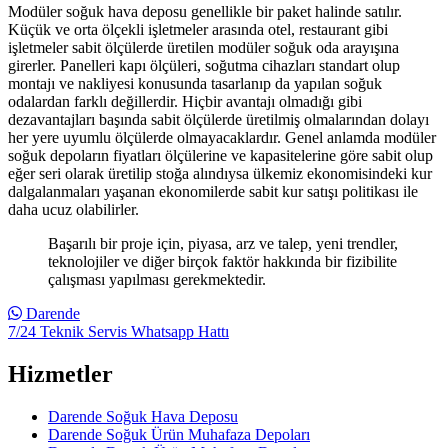
Modüler soğuk hava deposu genellikle bir paket halinde satılır.
Küçük ve orta ölçekli işletmeler arasında otel, restaurant gibi
işletmeler sabit ölçülerde üretilen modüler soğuk oda arayışına
girerler. Panelleri kapı ölçüleri, soğutma cihazları standart olup
montajı ve nakliyesi konusunda tasarlanıp da yapılan soğuk
odalardan farklı değillerdir. Hiçbir avantajı olmadığı gibi
dezavantajları başında sabit ölçülerde üretilmiş olmalarından dolayı
her yere uyumlu ölçülerde olmayacaklardır. Genel anlamda modüler
soğuk depoların fiyatları ölçülerine ve kapasitelerine göre sabit olup
eğer seri olarak üretilip stoğa alındıysa ülkemiz ekonomisindeki kur
dalgalanmaları yaşanan ekonomilerde sabit kur satışı politikası ile
daha ucuz olabilirler.
Başarılı bir proje için, piyasa, arz ve talep, yeni trendler,
teknolojiler ve diğer birçok faktör hakkında bir fizibilite
çalışması yapılması gerekmektedir.
Darende
7/24 Teknik Servis Whatsapp Hattı
Hizmetler
Darende Soğuk Hava Deposu
Darende Soğuk Ürün Muhafaza Depoları