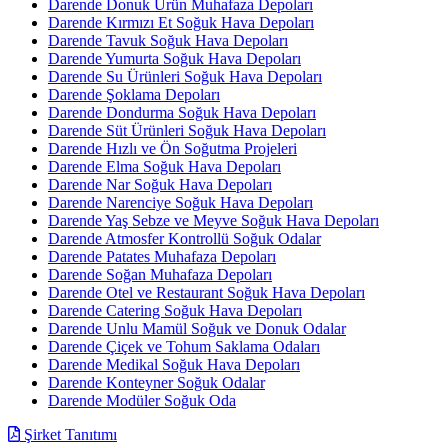
Darende Donuk Ürün Muhafaza Depoları
Darende Kırmızı Et Soğuk Hava Depoları
Darende Tavuk Soğuk Hava Depoları
Darende Yumurta Soğuk Hava Depoları
Darende Su Ürünleri Soğuk Hava Depoları
Darende Şoklama Depoları
Darende Dondurma Soğuk Hava Depoları
Darende Süt Ürünleri Soğuk Hava Depoları
Darende Hızlı ve Ön Soğutma Projeleri
Darende Elma Soğuk Hava Depoları
Darende Nar Soğuk Hava Depoları
Darende Narenciye Soğuk Hava Depoları
Darende Yaş Sebze ve Meyve Soğuk Hava Depoları
Darende Atmosfer Kontrollü Soğuk Odalar
Darende Patates Muhafaza Depoları
Darende Soğan Muhafaza Depoları
Darende Otel ve Restaurant Soğuk Hava Depoları
Darende Catering Soğuk Hava Depoları
Darende Unlu Mamül Soğuk ve Donuk Odalar
Darende Çiçek ve Tohum Saklama Odaları
Darende Medikal Soğuk Hava Depoları
Darende Konteyner Soğuk Odalar
Darende Modüler Soğuk Oda
Şirket Tanıtımı