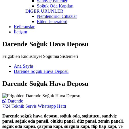
Sandviç Paneller
Soğuk Oda Kapıları
DİĞER ÜRÜNLER
Nemlendirici Cihazlar
Etilen Jeneratörü
Referanslar
İletişim
Darende Soğuk Hava Deposu
Frigobien Endüstriyel Soğutma Sistemleri
Ana Sayfa
Darende Soğuk Hava Deposu
Darende Soğuk Hava Deposu
Darende
7/24 Teknik Servis Whatsapp Hattı
Darende soğuk hava deposu
,
soğuk oda
,
soğutucu
,
sandviç
panel
,
soğuk oda paneli
,
oluklu panel
,
düz panel
,
zemin paneli
,
soğuk oda kapısı
,
çarpma kapı
,
sürgülü kapı
,
flip flap kapı
, ve