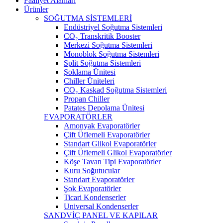
Faaliyet Alanları
Ürünler
SOĞUTMA SİSTEMLERİ
Endüstriyel Soğutma Sistemleri
CO₂ Transkritik Booster
Merkezi Soğutma Sistemleri
Monoblok Soğutma Sistemleri
Split Soğutma Sistemleri
Şoklama Ünitesi
Chiller Üniteleri
CO₂ Kaskad Soğutma Sistemleri
Propan Chiller
Patates Depolama Ünitesi
EVAPORATÖRLER
Amonyak Evaporatörler
Çift Üflemeli Evaporatörler
Standart Glikol Evaporatörler
Çift Üflemeli Glikol Evaporatörler
Köşe Tavan Tipi Evaporatörler
Kuru Soğutucular
Standart Evaporatörler
Şok Evaporatörler
Ticari Kondenserler
Universal Kondenserler
SANDVİÇ PANEL VE KAPILAR