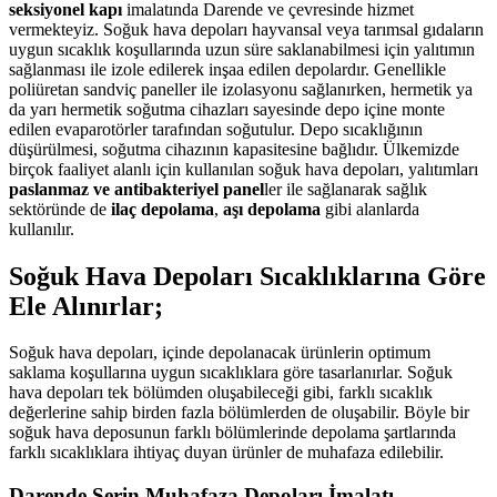
seksiyonel kapı
imalatında Darende ve çevresinde hizmet
vermekteyiz. Soğuk hava depoları hayvansal veya tarımsal gıdaların
uygun sıcaklık koşullarında uzun süre saklanabilmesi için yalıtımın
sağlanması ile izole edilerek inşaa edilen depolardır. Genellikle
poliüretan sandviç paneller ile izolasyonu sağlanırken, hermetik ya
da yarı hermetik soğutma cihazları sayesinde depo içine monte
edilen evaparotörler tarafından soğutulur. Depo sıcaklığının
düşürülmesi, soğutma cihazının kapasitesine bağlıdır. Ülkemizde
birçok faaliyet alanlı için kullanılan soğuk hava depoları, yalıtımları
paslanmaz ve antibakteriyel panel
ler ile sağlanarak sağlık
sektöründe de
ilaç depolama
,
aşı depolama
gibi alanlarda
kullanılır.
Soğuk Hava Depoları Sıcaklıklarına Göre
Ele Alınırlar;
Soğuk hava depoları, içinde depolanacak ürünlerin optimum
saklama koşullarına uygun sıcaklıklara göre tasarlanırlar. Soğuk
hava depoları tek bölümden oluşabileceği gibi, farklı sıcaklık
değerlerine sahip birden fazla bölümlerden de oluşabilir. Böyle bir
soğuk hava deposunun farklı bölümlerinde depolama şartlarında
farklı sıcaklıklara ihtiyaç duyan ürünler de muhafaza edilebilir.
Darende Serin Muhafaza Depoları İmalatı