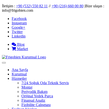
İletişim :
+90 (532) 550 82 11
//
+90 (216) 660 00 80
|Bize ulaşın :
info@frigobien.com
Facebook
Instagram
Google+
Twitter
Linkedin
Blog
Market
Ana Sayfa
Kurumsal
Hizmetler
7/24 Soğuk Oda Teknik Servis
Montaj
Periyodik Bakım
Orijinal Yedek Parça
Finansal Analiz
Fizibilite Çalışması