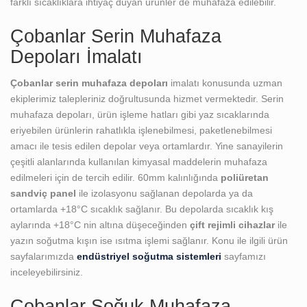
farklı sıcaklıklara ihtiyaç duyan ürünler de muhafaza edilebilir.
Çobanlar Serin Muhafaza
Depoları İmalatı
Çobanlar serin muhafaza depoları
imalatı konusunda uzman
ekiplerimiz talepleriniz doğrultusunda hizmet vermektedir. Serin
muhafaza depoları, ürün işleme hatları gibi yaz sıcaklarında
eriyebilen ürünlerin rahatlıkla işlenebilmesi, paketlenebilmesi
amacı ile tesis edilen depolar veya ortamlardır. Yine sanayilerin
çeşitli alanlarında kullanılan kimyasal maddelerin muhafaza
edilmeleri için de tercih edilir. 60mm kalınlığında
poliüretan
sandviç panel
ile izolasyonu sağlanan depolarda ya da
ortamlarda +18°C sıcaklık sağlanır. Bu depolarda sıcaklık kış
aylarında +18°C nin altına düşeceğinden
çift rejimli cihazlar
ile
yazın soğutma kışın ise ısıtma işlemi sağlanır. Konu ile ilgili ürün
sayfalarımızda
endüstriyel soğutma sistemleri
sayfamızı
inceleyebilirsiniz.
Çobanlar Soğuk Muhafaza