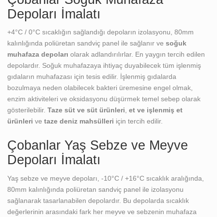
Depoları İmalatı
+4°C / 0°C sıcaklığın sağlandığı depoların izolasyonu, 80mm
kalınlığında poliüretan sandviç panel ile sağlanır ve
soğuk
muhafaza depoları
olarak adlandırılırlar. En yaygın tercih edilen
depolardır. Soğuk muhafazaya ihtiyaç duyabilecek tüm işlenmiş
gıdaların muhafazası için tesis edilir. İşlenmiş gıdalarda
bozulmaya neden olabilecek bakteri üremesine engel olmak,
enzim aktiviteleri ve oksidasyonu düşürmek temel sebep olarak
gösterilebilir.
Taze süt ve süt ürünleri
,
et ve işlenmiş et
ürünleri
ve
taze deniz mahsülleri
için tercih edilir.
Çobanlar Yaş Sebze ve Meyve
Depoları İmalatı
Yaş sebze ve meyve depoları, -10°C / +16°C sıcaklık aralığında,
80mm kalınlığında poliüretan sandviç panel ile izolasyonu
sağlanarak tasarlanabilen depolardır. Bu depolarda sıcaklık
değerlerinin arasındaki fark her meyve ve sebzenin muhafaza