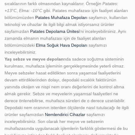
sıcaklarının farklı olmasından kaynaklanır. Örneğin
Patates:
+13°C
,
Elma: -10°C
gibi. Patates muhafazası için faaliyet alanları
bölümümüzden
Patates Muhafaza Depoları
sayfamızı, kullanılan
teknoloji ve cihazlar ile ilgili bilgi almak istiyorsanız ürünler
sayfamızdan
Patates Depolama Ünitesi
'ni inceleyebilirsiniz. Aynı
zamanda elmanın muhafazası için de faaliyet alanları
bölümümüzdeki
Elma Soğuk Hava Depoları
sayfamızı
inceleyebilirsiniz.
Yaş sebze ve meyve depoları
nda sadece soğutma sisteminin
kurulması, muhafaza işleminin gerçekleşmesinde yeterli olmaz.
Meyve sebzeler hasat edildikten sonra yaşamsal faaliyetlerini
devam ettirdiklerinden dolayı, depodaki sıcaklık faktörünün
yanında oksijen ve nispi nem oranı değerlerini de kontrol altına
almak gerekir. Sebze ve meyvelerin yaşamsal faaliyetleri ne
derece önlenebilirse, muhafaza süreleri de o derece uzatılabilir.
Depodaki nem oranının istenilen ölçülerde nasıl tutulacağı ile ilgili
ürünler sayfamızdan
Nemlendirici Cihazlar
sayfamızı
inceleyebilirsiniz. Son olarak her meyve ve sebzenin
muhafazasında uygulanacak işlemlerin farklılık göstermesi de bu