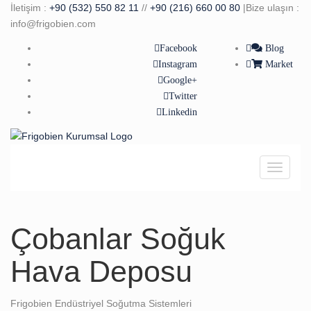
İletişim :
+90 (532) 550 82 11
//
+90 (216) 660 00 80
|Bize ulaşın :
info@frigobien.com
Facebook
Blog
Instagram
Market
Google+
Twitter
Linkedin
Çobanlar Soğuk
Hava Deposu
Frigobien Endüstriyel Soğutma Sistemleri