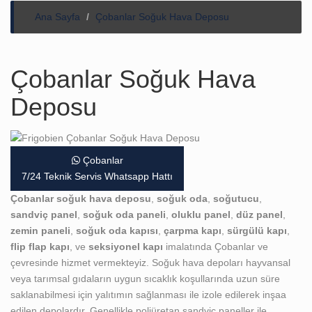
Ana Sayfa
Çobanlar Soğuk Hava Deposu
Çobanlar Soğuk Hava
Deposu
Çobanlar
7/24 Teknik Servis Whatsapp Hattı
Çobanlar soğuk hava deposu
,
soğuk oda
,
soğutucu
,
sandviç panel
,
soğuk oda paneli
,
oluklu panel
,
düz panel
,
zemin paneli
,
soğuk oda kapısı
,
çarpma kapı
,
sürgülü kapı
,
flip flap kapı
, ve
seksiyonel kapı
imalatında Çobanlar ve
çevresinde hizmet vermekteyiz. Soğuk hava depoları hayvansal
veya tarımsal gıdaların uygun sıcaklık koşullarında uzun süre
saklanabilmesi için yalıtımın sağlanması ile izole edilerek inşaa
edilen depolardır. Genellikle poliüretan sandviç paneller ile