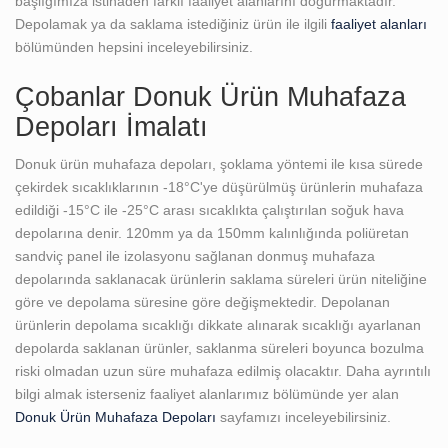
başlığımıza istinaden farklı faaliyet alanlarını doğurmaktadır.
Depolamak ya da saklama istediğiniz ürün ile ilgili
faaliyet alanları
bölümünden hepsini inceleyebilirsiniz.
Çobanlar Donuk Ürün Muhafaza
Depoları İmalatı
Donuk ürün muhafaza depoları, şoklama yöntemi ile kısa sürede
çekirdek sıcaklıklarının -18°C'ye düşürülmüş ürünlerin muhafaza
edildiği -15°C ile -25°C arası sıcaklıkta çalıştırılan soğuk hava
depolarına denir. 120mm ya da 150mm kalınlığında poliüretan
sandviç panel ile izolasyonu sağlanan donmuş muhafaza
depolarında saklanacak ürünlerin saklama süreleri ürün niteliğine
göre ve depolama süresine göre değişmektedir. Depolanan
ürünlerin depolama sıcaklığı dikkate alınarak sıcaklığı ayarlanan
depolarda saklanan ürünler, saklanma süreleri boyunca bozulma
riski olmadan uzun süre muhafaza edilmiş olacaktır. Daha ayrıntılı
bilgi almak isterseniz faaliyet alanlarımız bölümünde yer alan
Donuk Ürün Muhafaza Depoları
sayfamızı inceleyebilirsiniz.