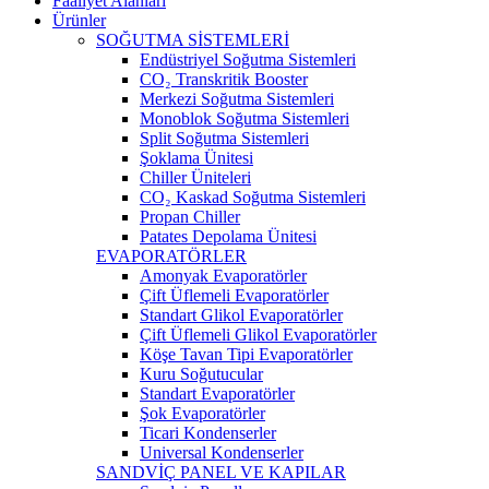
Faaliyet Alanları
Ürünler
SOĞUTMA SİSTEMLERİ
Endüstriyel Soğutma Sistemleri
CO₂ Transkritik Booster
Merkezi Soğutma Sistemleri
Monoblok Soğutma Sistemleri
Split Soğutma Sistemleri
Şoklama Ünitesi
Chiller Üniteleri
CO₂ Kaskad Soğutma Sistemleri
Propan Chiller
Patates Depolama Ünitesi
EVAPORATÖRLER
Amonyak Evaporatörler
Çift Üflemeli Evaporatörler
Standart Glikol Evaporatörler
Çift Üflemeli Glikol Evaporatörler
Köşe Tavan Tipi Evaporatörler
Kuru Soğutucular
Standart Evaporatörler
Şok Evaporatörler
Ticari Kondenserler
Universal Kondenserler
SANDVİÇ PANEL VE KAPILAR