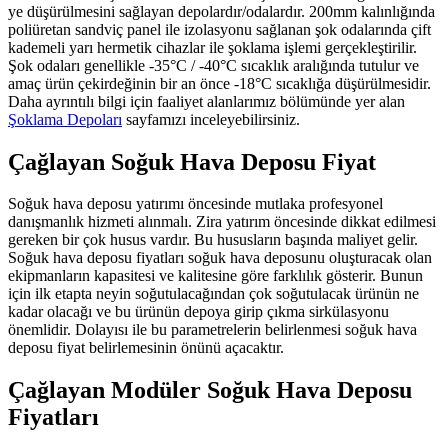
ye düşürülmesini sağlayan depolardır/odalardır. 200mm kalınlığında
poliüretan sandviç panel ile izolasyonu sağlanan şok odalarında çift
kademeli yarı hermetik cihazlar ile şoklama işlemi gerçekleştirilir.
Şok odaları genellikle -35°C / -40°C sıcaklık aralığında tutulur ve
amaç ürün çekirdeğinin bir an önce -18°C sıcaklığa düşürülmesidir.
Daha ayrıntılı bilgi için faaliyet alanlarımız bölümünde yer alan
Şoklama Depoları
sayfamızı inceleyebilirsiniz.
Çağlayan Soğuk Hava Deposu Fiyat
Soğuk hava deposu yatırımı öncesinde mutlaka profesyonel
danışmanlık hizmeti alınmalı. Zira yatırım öncesinde dikkat edilmesi
gereken bir çok husus vardır. Bu hususların başında maliyet gelir.
Soğuk hava deposu fiyatları soğuk hava deposunu oluşturacak olan
ekipmanların kapasitesi ve kalitesine göre farklılık gösterir. Bunun
için ilk etapta neyin soğutulacağından çok soğutulacak ürünün ne
kadar olacağı ve bu ürünün depoya girip çıkma sirkülasyonu
önemlidir. Dolayısı ile bu parametrelerin belirlenmesi soğuk hava
deposu fiyat belirlemesinin önünü açacaktır.
Çağlayan Modüler Soğuk Hava Deposu
Fiyatları