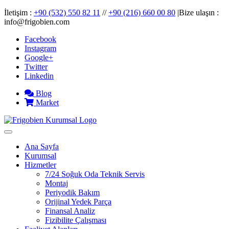
İletişim :
+90 (532) 550 82 11
//
+90 (216) 660 00 80
|Bize ulaşın :
info@frigobien.com
Facebook
Instagram
Google+
Twitter
Linkedin
Blog
Market
Ana Sayfa
Kurumsal
Hizmetler
7/24 Soğuk Oda Teknik Servis
Montaj
Periyodik Bakım
Orijinal Yedek Parça
Finansal Analiz
Fizibilite Çalışması