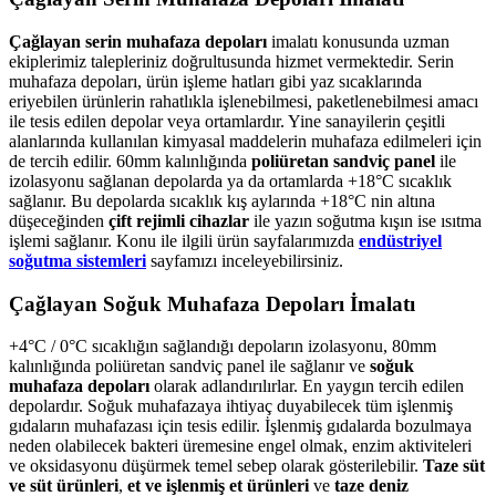
Çağlayan serin muhafaza depoları
imalatı konusunda uzman
ekiplerimiz talepleriniz doğrultusunda hizmet vermektedir. Serin
muhafaza depoları, ürün işleme hatları gibi yaz sıcaklarında
eriyebilen ürünlerin rahatlıkla işlenebilmesi, paketlenebilmesi amacı
ile tesis edilen depolar veya ortamlardır. Yine sanayilerin çeşitli
alanlarında kullanılan kimyasal maddelerin muhafaza edilmeleri için
de tercih edilir. 60mm kalınlığında
poliüretan sandviç panel
ile
izolasyonu sağlanan depolarda ya da ortamlarda +18°C sıcaklık
sağlanır. Bu depolarda sıcaklık kış aylarında +18°C nin altına
düşeceğinden
çift rejimli cihazlar
ile yazın soğutma kışın ise ısıtma
işlemi sağlanır. Konu ile ilgili ürün sayfalarımızda
endüstriyel
soğutma sistemleri
sayfamızı inceleyebilirsiniz.
Çağlayan Soğuk Muhafaza Depoları İmalatı
+4°C / 0°C sıcaklığın sağlandığı depoların izolasyonu, 80mm
kalınlığında poliüretan sandviç panel ile sağlanır ve
soğuk
muhafaza depoları
olarak adlandırılırlar. En yaygın tercih edilen
depolardır. Soğuk muhafazaya ihtiyaç duyabilecek tüm işlenmiş
gıdaların muhafazası için tesis edilir. İşlenmiş gıdalarda bozulmaya
neden olabilecek bakteri üremesine engel olmak, enzim aktiviteleri
ve oksidasyonu düşürmek temel sebep olarak gösterilebilir.
Taze süt
ve süt ürünleri
,
et ve işlenmiş et ürünleri
ve
taze deniz