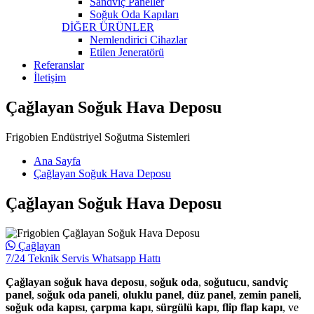
Sandviç Paneller
Soğuk Oda Kapıları
DİĞER ÜRÜNLER
Nemlendirici Cihazlar
Etilen Jeneratörü
Referanslar
İletişim
Çağlayan Soğuk Hava Deposu
Frigobien Endüstriyel Soğutma Sistemleri
Ana Sayfa
Çağlayan Soğuk Hava Deposu
Çağlayan Soğuk Hava Deposu
Çağlayan
7/24 Teknik Servis Whatsapp Hattı
Çağlayan soğuk hava deposu
,
soğuk oda
,
soğutucu
,
sandviç
panel
,
soğuk oda paneli
,
oluklu panel
,
düz panel
,
zemin paneli
,
soğuk oda kapısı
,
çarpma kapı
,
sürgülü kapı
,
flip flap kapı
, ve