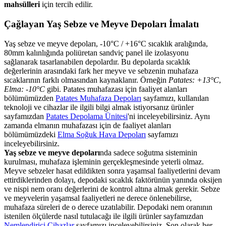
mahsülleri
için tercih edilir.
Çağlayan Yaş Sebze ve Meyve Depoları İmalatı
Yaş sebze ve meyve depoları, -10°C / +16°C sıcaklık aralığında,
80mm kalınlığında poliüretan sandviç panel ile izolasyonu
sağlanarak tasarlanabilen depolardır. Bu depolarda sıcaklık
değerlerinin arasındaki fark her meyve ve sebzenin muhafaza
sıcaklarının farklı olmasından kaynaklanır. Örneğin
Patates: +13°C
,
Elma: -10°C
gibi. Patates muhafazası için faaliyet alanları
bölümümüzden
Patates Muhafaza Depoları
sayfamızı, kullanılan
teknoloji ve cihazlar ile ilgili bilgi almak istiyorsanız ürünler
sayfamızdan
Patates Depolama Ünitesi
'ni inceleyebilirsiniz. Aynı
zamanda elmanın muhafazası için de faaliyet alanları
bölümümüzdeki
Elma Soğuk Hava Depoları
sayfamızı
inceleyebilirsiniz.
Yaş sebze ve meyve depoları
nda sadece soğutma sisteminin
kurulması, muhafaza işleminin gerçekleşmesinde yeterli olmaz.
Meyve sebzeler hasat edildikten sonra yaşamsal faaliyetlerini devam
ettirdiklerinden dolayı, depodaki sıcaklık faktörünün yanında oksijen
ve nispi nem oranı değerlerini de kontrol altına almak gerekir. Sebze
ve meyvelerin yaşamsal faaliyetleri ne derece önlenebilirse,
muhafaza süreleri de o derece uzatılabilir. Depodaki nem oranının
istenilen ölçülerde nasıl tutulacağı ile ilgili ürünler sayfamızdan
Nemlendirici Cihazlar
sayfamızı inceleyebilirsiniz. Son olarak her