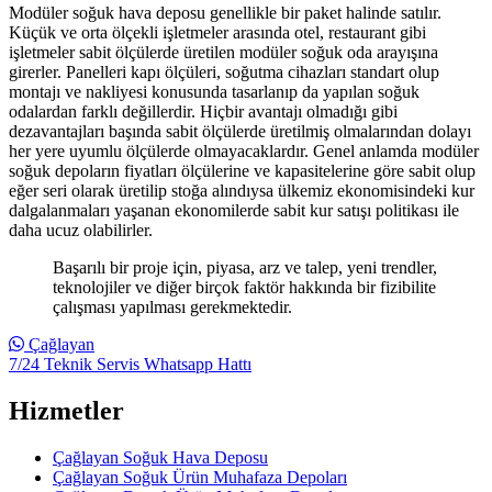
Modüler soğuk hava deposu genellikle bir paket halinde satılır.
Küçük ve orta ölçekli işletmeler arasında otel, restaurant gibi
işletmeler sabit ölçülerde üretilen modüler soğuk oda arayışına
girerler. Panelleri kapı ölçüleri, soğutma cihazları standart olup
montajı ve nakliyesi konusunda tasarlanıp da yapılan soğuk
odalardan farklı değillerdir. Hiçbir avantajı olmadığı gibi
dezavantajları başında sabit ölçülerde üretilmiş olmalarından dolayı
her yere uyumlu ölçülerde olmayacaklardır. Genel anlamda modüler
soğuk depoların fiyatları ölçülerine ve kapasitelerine göre sabit olup
eğer seri olarak üretilip stoğa alındıysa ülkemiz ekonomisindeki kur
dalgalanmaları yaşanan ekonomilerde sabit kur satışı politikası ile
daha ucuz olabilirler.
Başarılı bir proje için, piyasa, arz ve talep, yeni trendler,
teknolojiler ve diğer birçok faktör hakkında bir fizibilite
çalışması yapılması gerekmektedir.
Çağlayan
7/24 Teknik Servis Whatsapp Hattı
Hizmetler
Çağlayan Soğuk Hava Deposu
Çağlayan Soğuk Ürün Muhafaza Depoları