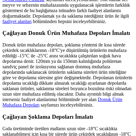
meyve ve sebzenin muhafazasında uygulanacak işlemlerin farklılık
göstermesi de bu başlığımıza istinaden farklı faaliyet alanlarını
doğurmaktadır. Depolamak ya da saklama istediğiniz ürün ile ilgili
faaliyet alanları
bölümünden hepsini inceleyebilirsiniz.
Çağlayan Donuk Ürün Muhafaza Depoları İmalatı
Donuk ürün muhafaza depoları, şoklama yöntemi ile kısa sürede
çekirdek sıcaklıklarının -18°C'ye düşürülmüş ürünlerin muhafaza
edildiği -15°C ile -25°C arası sıcaklıkta çalıştırılan soğuk hava
depolarına denir. 120mm ya da 150mm kalınlığında poliüretan
sandviç panel ile izolasyonu sağlanan donmuş muhafaza
depolarında saklanacak ürünlerin saklama süreleri ürün niteliğine
göre ve depolama süresine göre değişmektedir. Depolanan ürünlerin
depolama sıcaklığı dikkate alınarak sıcaklığı ayarlanan depolarda
saklanan ürünler, saklanma süreleri boyunca bozulma riski olmadan
uzun süre muhafaza edilmiş olacaktır. Daha ayrıntılı bilgi almak
isterseniz faaliyet alanlarımız bölümünde yer alan
Donuk Ürün
Muhafaza Depoları
sayfamızı inceleyebilirsiniz.
Çağlayan Şoklama Depoları İmalatı
Gıda üretiminde üretilen malların uzun süre -18°C sıcaklıkta
saklanabilmesi için kısa bir sürede ürün çekirdek sıcaklığının -18°C