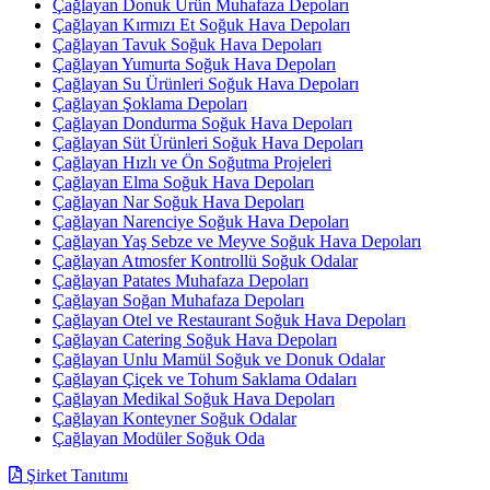
Çağlayan Donuk Ürün Muhafaza Depoları
Çağlayan Kırmızı Et Soğuk Hava Depoları
Çağlayan Tavuk Soğuk Hava Depoları
Çağlayan Yumurta Soğuk Hava Depoları
Çağlayan Su Ürünleri Soğuk Hava Depoları
Çağlayan Şoklama Depoları
Çağlayan Dondurma Soğuk Hava Depoları
Çağlayan Süt Ürünleri Soğuk Hava Depoları
Çağlayan Hızlı ve Ön Soğutma Projeleri
Çağlayan Elma Soğuk Hava Depoları
Çağlayan Nar Soğuk Hava Depoları
Çağlayan Narenciye Soğuk Hava Depoları
Çağlayan Yaş Sebze ve Meyve Soğuk Hava Depoları
Çağlayan Atmosfer Kontrollü Soğuk Odalar
Çağlayan Patates Muhafaza Depoları
Çağlayan Soğan Muhafaza Depoları
Çağlayan Otel ve Restaurant Soğuk Hava Depoları
Çağlayan Catering Soğuk Hava Depoları
Çağlayan Unlu Mamül Soğuk ve Donuk Odalar
Çağlayan Çiçek ve Tohum Saklama Odaları
Çağlayan Medikal Soğuk Hava Depoları
Çağlayan Konteyner Soğuk Odalar
Çağlayan Modüler Soğuk Oda
Şirket Tanıtımı