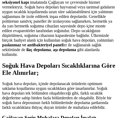
seksiyonel kapı
imalatında Çağlayan ve çevresinde hizmet
vermekteyiz. Soğuk hava depoları hayvansal veya tarımsal gıdaların
uygun sıcaklık koşullarında uzun süre saklanabilmesi için yalıtımın
sağlanması ile izole edilerek inşaa edilen depolardır. Genellikle
poliüretan sandviç paneller ile izolasyonu sağlanırken, hermetik ya
da yarı hermetik soğutma cihazları sayesinde depo içine monte
edilen evaparotörler tarafından soğutulur. Depo sıcaklığının
düşürülmesi, soğutma cihazının kapasitesine bağlıdır. Ülkemizde
birçok faaliyet alanlı için kullanılan soğuk hava depoları, yalıtımları
paslanmaz ve antibakteriyel panel
ler ile sağlanarak sağlık
sektöründe de
ilaç depolama
,
aşı depolama
gibi alanlarda
kullanılır.
Soğuk Hava Depoları Sıcaklıklarına Göre
Ele Alınırlar;
Soğuk hava depoları, içinde depolanacak ürünlerin optimum
saklama koşullarına uygun sıcaklıklara göre tasarlanırlar. Soğuk
hava depoları tek bölümden oluşabileceği gibi, farklı sıcaklık
değerlerine sahip birden fazla bölümlerden de oluşabilir. Böyle bir
soğuk hava deposunun farklı bölümlerinde depolama şartlarında
farklı sıcaklıklara ihtiyaç duyan ürünler de muhafaza edilebilir.
Çağlayan Serin Muhafaza Depoları İmalatı