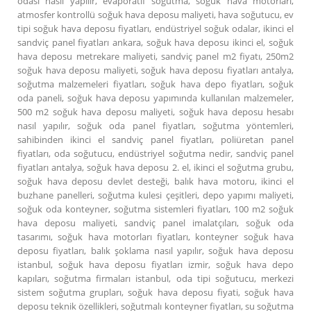
odası nasıl yapılır, evaporatif soğutma, soğuk hava motorları,
atmosfer kontrollü soğuk hava deposu maliyeti, hava soğutucu, ev
tipi soğuk hava deposu fiyatları, endüstriyel soğuk odalar, ikinci el
sandviç panel fiyatları ankara, soğuk hava deposu ikinci el, soğuk
hava deposu metrekare maliyeti, sandviç panel m2 fiyatı, 250m2
soğuk hava deposu maliyeti, soğuk hava deposu fiyatları antalya,
soğutma malzemeleri fiyatları, soğuk hava depo fiyatları, soğuk
oda paneli, soğuk hava deposu yapımında kullanılan malzemeler,
500 m2 soğuk hava deposu maliyeti, soğuk hava deposu hesabı
nasıl yapılır, soğuk oda panel fiyatları, soğutma yöntemleri,
sahibinden ikinci el sandviç panel fiyatları, poliüretan panel
fiyatları, oda soğutucu, endüstriyel soğutma nedir, sandviç panel
fiyatları antalya, soğuk hava deposu 2. el, ikinci el soğutma grubu,
soğuk hava deposu devlet desteği, balık hava motoru, ikinci el
buzhane panelleri, soğutma kulesi çeşitleri, depo yapımı maliyeti,
soğuk oda konteyner, soğutma sistemleri fiyatları, 100 m2 soğuk
hava deposu maliyeti, sandviç panel imalatçıları, soğuk oda
tasarımı, soğuk hava motorları fiyatları, konteyner soğuk hava
deposu fiyatları, balık şoklama nasıl yapılır, soğuk hava deposu
istanbul, soğuk hava deposu fiyatları izmir, soğuk hava depo
kapıları, soğutma firmaları istanbul, oda tipi soğutucu, merkezi
sistem soğutma grupları, soğuk hava deposu fiyati, soğuk hava
deposu teknik özellikleri, soğutmalı konteyner fiyatları, su soğutma