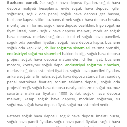
Buzhane paneli
, 2.el soğuk hava deposu fiyatları, soğuk hava
deposu maliyeti hesaplama, evde soğuk hava deposu, çiller
soğutucu, soğuk oda panel, soğuk hava deposu gaz basma,
buzhane kapısı, silifke buzhane, örnek soğuk hava deposu hesabı,
montaj teslim formu, soğuk hava deposu özellikleri, frigo soğutma
fiyat listesi, 50m2 soğuk hava deposu maliyeti, modüler soğuk
hava deposu, merkezi soğutma, ikinci el soğuk hava panelleri,
soğuk oda panelleri fiyatları, soğuk hava deposu kapısı, buzhane
soğuk oda kapı kilidi,
chiller soğutma sistemleri
çalışma prensibi,
endüstriyel soğutma sistemleri
hakkında bilgi, soğuk hava deposu
projesi, soğuk hava deposu malzemeleri, chiller fiyat, buzhane
motoru, konteyner soğuk depo,
endüstriyel soğutma cihazları
,
merkezi soğutma sistemleri fiyatları, soğuk hava panelleri fiyatları,
ankara soğutma firmaları, soğuk hava deposu standartları, sandviç
panel metrekare fiyatları, tohum saklama deposu, soğuk oda
projesi örneği, soğuk hava deposu nasıl yapılır, izmir soğutma, muz
sarartma makinası fiyatları, 1000 tonluk soğuk hava deposu
maliyeti, kasap soğuk hava deposu, modüler soğutma, su
soğutma, soğuk hava deposu fiyat, soğutma sistemleri nedir.
Patates soğuk hava deposu, soğuk hava deposu imalatı bursa,
soğuk hava paneli fiyatları, soğuk hava panel fiyatları, soğuk hava