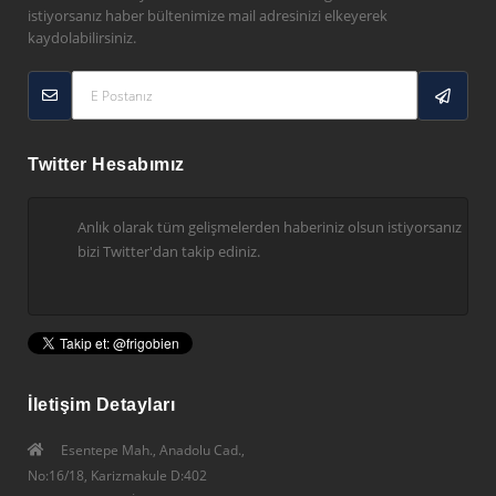
istiyorsanız haber bültenimize mail adresinizi elkeyerek
kaydolabilirsiniz.
Twitter Hesabımız
Anlık olarak tüm gelişmelerden haberiniz olsun istiyorsanız
bizi Twitter'dan takip ediniz.
İletişim Detayları
Esentepe Mah., Anadolu Cad.,
No:16/18, Karizmakule D:402