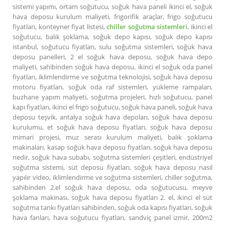
sistemi yapımı, ortam soğutucu, soğuk hava paneli ikinci el, soğuk
hava deposu kurulum maliyeti, frigorifik araçlar, frigo soğutucu
fiyatları, konteyner fiyat listesi,
chiller soğutma sistemleri
, ikinci el
soğutucu, balık şoklama, soğuk depo kapısı, soğuk depo kapısı
istanbul, soğutucu fiyatları, sulu soğutma sistemleri, soğuk hava
deposu panelleri, 2 el soğuk hava deposu, soğuk hava depo
maliyeti, sahibinden soğuk hava deposu, ikinci el soğuk oda panel
fiyatları, iklimlendirme ve soğutma teknolojisi, soğuk hava deposu
motoru fiyatları, soğuk oda raf sistemleri, yükleme rampaları,
buzhane yapım maliyeti, soğutma projeleri, hızlı soğutucu, panel
kapı fiyatları, ikinci el frigo soğutucu, soğuk hava paneli, soğuk hava
deposu teşvik, antalya soğuk hava depoları, soğuk hava deposu
kurulumu, et soğuk hava deposu fiyatları, soğuk hava deposu
mimari projesi, muz serası kurulum maliyeti, balık şoklama
makinaları, kasap soğuk hava deposu fiyatları, soğuk hava deposu
nedir, soğuk hava subabı, soğutma sistemleri çeşitleri, endüstriyel
soğutma sistemi, süt deposu fiyatları, soğuk hava deposu nasıl
yapılır video, iklimlendirme ve soğutma sistemleri, chiller soğutma,
sahibinden 2.el soğuk hava deposu, oda soğutucusu, meyve
şoklama makinası, soğuk hava deposu fiyatları 2. el, ikinci el süt
soğutma tankı fiyatları sahibinden, soğuk oda kapısı fiyatları, soğuk
hava fanları, hava soğutucu fiyatları, sandviç panel izmir, 200m2