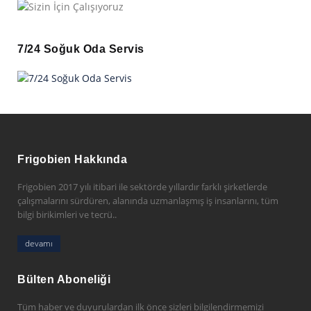
7/24 Soğuk Oda Servis
Frigobien Hakkında
Frigobien 2017 yılı itibari ile sektörde yıllardır farklı şirketlerde
çalışmalarını sürdüren, alanında uzmanlaşmış iş insanlarını, tüm
bilgi birikimleri ve tecrü..
devamı
Bülten Aboneliği
Tüm haber ve duyurulardan ilk önce sizleri bilgilendirmemizi