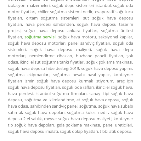
izolasyon malzemeleri, soğuk depo sistemleri istanbul, soğuk oda
motor fiyatları, chiller soğutma sistemi nedir, evaporatif soğutucu
fiyatları, ortam soğutma sistemleri, süt soğuk hava deposu
fiyatları, hava perdesi sahibinden, soğuk hava deposu tasarım
projesi, soğuk hava deposu ankara fiyatları, soğutma ünitesi
fiyatları,
soğutma servisi
, soğuk hava motoru, seksiyonel kapılar,
soğuk hava deposu motorları, panel sandviç fiyatları, soğuk oda
sistemleri, soğuk hava deposu maliyeti, soğuk hava depo
motorları, nemlendirme cihazları, buzhane paneli fiyatları, şok
odası, ikinci el süt soğutma tankı fiyatları, soğuk şoklama makinası,
soğuk hava deposu hibe desteği 2019, soğuk hava deposu yapımı,
soğutma ekipmanları, soğutma hesabı nasıl yapılır, konteyner
fiyatları izmir, soğuk hava deposu kurmak istiyorum, araç için
soğuk hava deposu fiyatları, soğuk oda rafları, ikinci el soğuk hava,
hava perdesi, istanbul soğutma firmaları, sanayi tipi soğuk hava
deposu, soğutma ve iklimlendirme, et soğuk hava deposu, soğuk
hava odası, sahibinden sandviç panel, soğutma, soğuk hava subabı
satın al, soğuk hava depoları, soğutma kulesi nedir, soğuk hava
deposu 2 el satılık, meyve soğuk hava deposu maliyeti, konteyner
tip soğuk hava depoları, gıda şoklama makinası, panel üreticileri,
soğuk hava deposu imalatı, soğuk dolap fiyatları, tıbbi atık deposu.