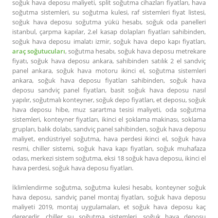
soğuk hava deposu maliyeti, split soğutma cihazları fiyatları, hava
soğutma sistemleri, su soğutma kulesi, raf sistemleri fiyat listesi,
soğuk hava deposu soğutma yükü hesabı, soğuk oda panelleri
istanbul, çarpma kapılar, 2.el kasap dolapları fiyatları sahibinden,
soğuk hava deposu imalatı izmir, soğuk hava depo kapı fiyatları,
araç soğutucuları
, soğutma hesabı, soğuk hava deposu metrekare
fiyatı, soğuk hava deposu ankara, sahibinden satılık 2 el sandviç
panel ankara, soğuk hava motoru ikinci el, soğutma sistemleri
ankara, soğuk hava deposu fiyatları sahibinden, soğuk hava
deposu sandviç panel fiyatları, basit soğuk hava deposu nasıl
yapılır, soğutmalı konteyner, soğuk depo fiyatları, et deposu, soğuk
hava deposu hibe, muz sarartma tesisi maliyeti, oda soğutma
sistemleri, konteyner fiyatları, ikinci el şoklama makinası, soklama
grupları, balık dolabı, sandviç panel sahibinden, soğuk hava deposu
maliyet, endüstriyel soğutma, hava perdesi ikinci el, soğuk hava
resmi, chiller sistemi, soğuk hava kapı fiyatları, soğuk muhafaza
odası, merkezi sistem soğutma, eksi 18 soğuk hava deposu, ikinci el
hava perdesi, soğuk hava deposu fiyatları.
İklimlendirme soğutma, soğutma kulesi hesabı, konteyner soğuk
hava deposu, sandviç panel montaj fiyatları, soğuk hava deposu
maliyeti 2019, montaj uygulamaları, et soğuk hava deposu kaç
derecedir, chiller su soğutma sistemleri, soğuk hava deposu