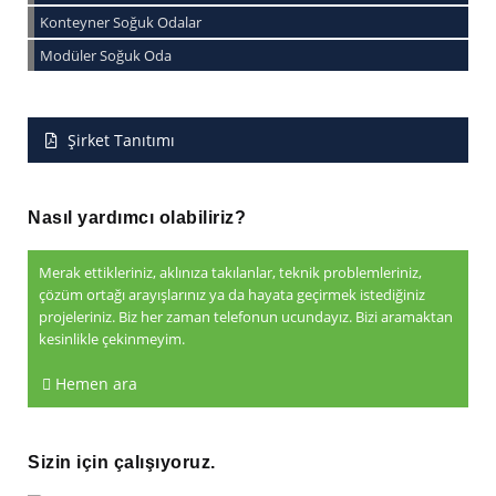
Konteyner Soğuk Odalar
Modüler Soğuk Oda
Şirket Tanıtımı
Nasıl yardımcı olabiliriz?
Merak ettikleriniz, aklınıza takılanlar, teknik problemleriniz,
çözüm ortağı arayışlarınız ya da hayata geçirmek istediğiniz
projeleriniz. Biz her zaman telefonun ucundayız. Bizi aramaktan
kesinlikle çekinmeyim.
Hemen ara
Sizin için çalışıyoruz.