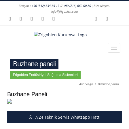
İletişim :
+90 (542) 634 65 17
//
+90 (216) 660 00 80
|Bize ulaşın :
info@frigobien.com
Buzhane paneli
Frigobien Endüstriyel Soğutma Sistemleri
Ana Sayfa
Buzhane paneli
Buzhane Paneli
7/24 Teknik Servis Whatsapp Hattı