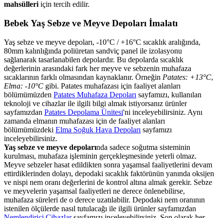
mahsülleri
için tercih edilir.
Bebek Yaş Sebze ve Meyve Depoları İmalatı
Yaş sebze ve meyve depoları, -10°C / +16°C sıcaklık aralığında,
80mm kalınlığında poliüretan sandviç panel ile izolasyonu
sağlanarak tasarlanabilen depolardır. Bu depolarda sıcaklık
değerlerinin arasındaki fark her meyve ve sebzenin muhafaza
sıcaklarının farklı olmasından kaynaklanır. Örneğin
Patates: +13°C
,
Elma: -10°C
gibi. Patates muhafazası için faaliyet alanları
bölümümüzden
Patates Muhafaza Depoları
sayfamızı, kullanılan
teknoloji ve cihazlar ile ilgili bilgi almak istiyorsanız ürünler
sayfamızdan
Patates Depolama Ünitesi
'ni inceleyebilirsiniz. Aynı
zamanda elmanın muhafazası için de faaliyet alanları
bölümümüzdeki
Elma Soğuk Hava Depoları
sayfamızı
inceleyebilirsiniz.
Yaş sebze ve meyve depoları
nda sadece soğutma sisteminin
kurulması, muhafaza işleminin gerçekleşmesinde yeterli olmaz.
Meyve sebzeler hasat edildikten sonra yaşamsal faaliyetlerini devam
ettirdiklerinden dolayı, depodaki sıcaklık faktörünün yanında oksijen
ve nispi nem oranı değerlerini de kontrol altına almak gerekir. Sebze
ve meyvelerin yaşamsal faaliyetleri ne derece önlenebilirse,
muhafaza süreleri de o derece uzatılabilir. Depodaki nem oranının
istenilen ölçülerde nasıl tutulacağı ile ilgili ürünler sayfamızdan
Nemlendirici Cihazlar
sayfamızı inceleyebilirsiniz. Son olarak her