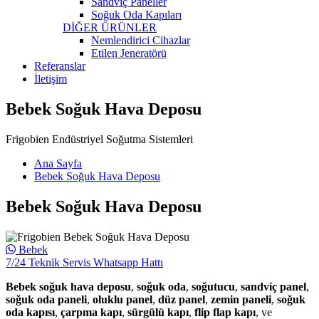
Sandviç Paneller
Soğuk Oda Kapıları
DİĞER ÜRÜNLER
Nemlendirici Cihazlar
Etilen Jeneratörü
Referanslar
İletişim
Bebek Soğuk Hava Deposu
Frigobien Endüstriyel Soğutma Sistemleri
Ana Sayfa
Bebek Soğuk Hava Deposu
Bebek Soğuk Hava Deposu
Bebek
7/24 Teknik Servis Whatsapp Hattı
Bebek soğuk hava deposu
,
soğuk oda
,
soğutucu
,
sandviç panel
,
soğuk oda paneli
,
oluklu panel
,
düz panel
,
zemin paneli
,
soğuk
oda kapısı
,
çarpma kapı
,
sürgülü kapı
,
flip flap kapı
, ve