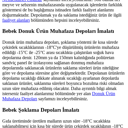
meyve ve sebzenin muhafazasında uygulanacak işlemlerin farklılık
göstermesi de bu başlığımıza istinaden farklı faaliyet alanlarını
doğurmaktadır. Depolamak ya da saklama istediğiniz ürün ile ilgili
faaliyet alanları
bölümünden hepsini inceleyebilirsiniz.
Bebek Donuk Ürün Muhafaza Depoları İmalatı
Donuk ürün muhafaza depoları, şoklama yöntemi ile kısa sürede
çekirdek sıcaklıklarının -18°C'ye düşürülmüş ürünlerin muhafaza
edildiği -15°C ile -25°C arası sıcaklıkta çalıştırılan soğuk hava
depolarına denir. 120mm ya da 150mm kalınlığında poliüretan
sandviç panel ile izolasyonu sağlanan donmuş muhafaza
depolarında saklanacak ürünlerin saklama süreleri ürün niteliğine
göre ve depolama süresine göre değişmektedir. Depolanan ürünlerin
depolama sıcaklığı dikkate alınarak sıcaklığı ayarlanan depolarda
saklanan ürünler, saklanma süreleri boyunca bozulma riski olmadan
uzun süre muhafaza edilmiş olacaktır. Daha ayrıntılı bilgi almak
isterseniz faaliyet alanlarımız bölümünde yer alan
Donuk Ürün
Muhafaza Depoları
sayfamızı inceleyebilirsiniz.
Bebek Şoklama Depoları İmalatı
Gıda üretiminde üretilen malların uzun süre -18°C sıcaklıkta
saklanabilmesi için kısa bir sürede ürün çekirdek sıcaklığının -18°C