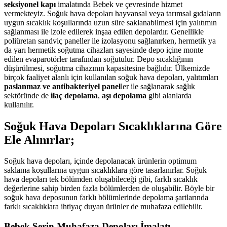
seksiyonel kapı
imalatında Bebek ve çevresinde hizmet
vermekteyiz. Soğuk hava depoları hayvansal veya tarımsal gıdaların
uygun sıcaklık koşullarında uzun süre saklanabilmesi için yalıtımın
sağlanması ile izole edilerek inşaa edilen depolardır. Genellikle
poliüretan sandviç paneller ile izolasyonu sağlanırken, hermetik ya
da yarı hermetik soğutma cihazları sayesinde depo içine monte
edilen evaparotörler tarafından soğutulur. Depo sıcaklığının
düşürülmesi, soğutma cihazının kapasitesine bağlıdır. Ülkemizde
birçok faaliyet alanlı için kullanılan soğuk hava depoları, yalıtımları
paslanmaz ve antibakteriyel panel
ler ile sağlanarak sağlık
sektöründe de
ilaç depolama
,
aşı depolama
gibi alanlarda
kullanılır.
Soğuk Hava Depoları Sıcaklıklarına Göre
Ele Alınırlar;
Soğuk hava depoları, içinde depolanacak ürünlerin optimum
saklama koşullarına uygun sıcaklıklara göre tasarlanırlar. Soğuk
hava depoları tek bölümden oluşabileceği gibi, farklı sıcaklık
değerlerine sahip birden fazla bölümlerden de oluşabilir. Böyle bir
soğuk hava deposunun farklı bölümlerinde depolama şartlarında
farklı sıcaklıklara ihtiyaç duyan ürünler de muhafaza edilebilir.
Bebek Serin Muhafaza Depoları İmalatı