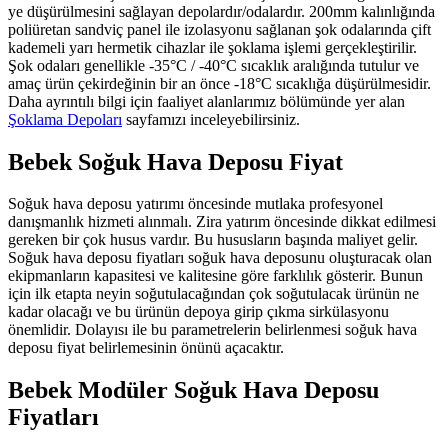
ye düşürülmesini sağlayan depolardır/odalardır. 200mm kalınlığında
poliüretan sandviç panel ile izolasyonu sağlanan şok odalarında çift
kademeli yarı hermetik cihazlar ile şoklama işlemi gerçekleştirilir.
Şok odaları genellikle -35°C / -40°C sıcaklık aralığında tutulur ve
amaç ürün çekirdeğinin bir an önce -18°C sıcaklığa düşürülmesidir.
Daha ayrıntılı bilgi için faaliyet alanlarımız bölümünde yer alan
Şoklama Depoları
sayfamızı inceleyebilirsiniz.
Bebek Soğuk Hava Deposu Fiyat
Soğuk hava deposu yatırımı öncesinde mutlaka profesyonel
danışmanlık hizmeti alınmalı. Zira yatırım öncesinde dikkat edilmesi
gereken bir çok husus vardır. Bu hususların başında maliyet gelir.
Soğuk hava deposu fiyatları soğuk hava deposunu oluşturacak olan
ekipmanların kapasitesi ve kalitesine göre farklılık gösterir. Bunun
için ilk etapta neyin soğutulacağından çok soğutulacak ürünün ne
kadar olacağı ve bu ürünün depoya girip çıkma sirkülasyonu
önemlidir. Dolayısı ile bu parametrelerin belirlenmesi soğuk hava
deposu fiyat belirlemesinin önünü açacaktır.
Bebek Modüler Soğuk Hava Deposu
Fiyatları