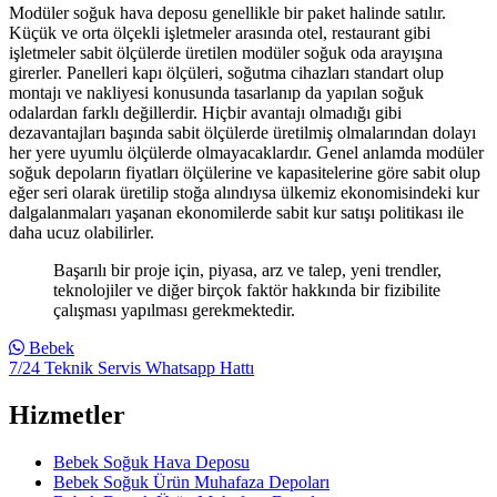
Modüler soğuk hava deposu genellikle bir paket halinde satılır.
Küçük ve orta ölçekli işletmeler arasında otel, restaurant gibi
işletmeler sabit ölçülerde üretilen modüler soğuk oda arayışına
girerler. Panelleri kapı ölçüleri, soğutma cihazları standart olup
montajı ve nakliyesi konusunda tasarlanıp da yapılan soğuk
odalardan farklı değillerdir. Hiçbir avantajı olmadığı gibi
dezavantajları başında sabit ölçülerde üretilmiş olmalarından dolayı
her yere uyumlu ölçülerde olmayacaklardır. Genel anlamda modüler
soğuk depoların fiyatları ölçülerine ve kapasitelerine göre sabit olup
eğer seri olarak üretilip stoğa alındıysa ülkemiz ekonomisindeki kur
dalgalanmaları yaşanan ekonomilerde sabit kur satışı politikası ile
daha ucuz olabilirler.
Başarılı bir proje için, piyasa, arz ve talep, yeni trendler,
teknolojiler ve diğer birçok faktör hakkında bir fizibilite
çalışması yapılması gerekmektedir.
Bebek
7/24 Teknik Servis Whatsapp Hattı
Hizmetler
Bebek Soğuk Hava Deposu
Bebek Soğuk Ürün Muhafaza Depoları