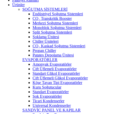
Faaliyet Alanları
Ürünler
SOĞUTMA SİSTEMLERİ
Endüstriyel Soğutma Sistemleri
CO₂ Transkritik Booster
Merkezi Soğutma Sistemleri
Monoblok Soğutma Sistemleri
Split Soğutma Sistemleri
Şoklama Ünitesi
Chiller Üniteleri
CO₂ Kaskad Soğutma Sistemleri
Propan Chiller
Patates Depolama Ünitesi
EVAPORATÖRLER
Amonyak Evaporatörler
Çift Üflemeli Evaporatörler
Standart Glikol Evaporatörler
Çift Üflemeli Glikol Evaporatörler
Köşe Tavan Tipi Evaporatörler
Kuru Soğutucular
Standart Evaporatörler
Şok Evaporatörler
Ticari Kondenserler
Universal Kondenserler
SANDVİÇ PANEL VE KAPILAR