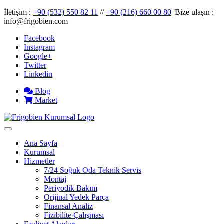
İletişim :
+90 (532) 550 82 11
//
+90 (216) 660 00 80
|Bize ulaşın :
info@frigobien.com
Facebook
Instagram
Google+
Twitter
Linkedin
Blog
Market
Ana Sayfa
Kurumsal
Hizmetler
7/24 Soğuk Oda Teknik Servis
Montaj
Periyodik Bakım
Orijinal Yedek Parça
Finansal Analiz
Fizibilite Çalışması