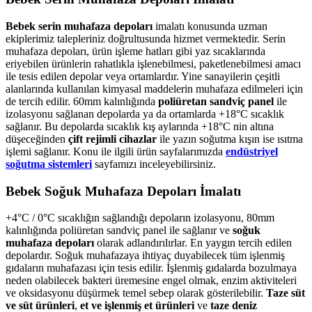
Bebek serin muhafaza depoları
imalatı konusunda uzman
ekiplerimiz talepleriniz doğrultusunda hizmet vermektedir. Serin
muhafaza depoları, ürün işleme hatları gibi yaz sıcaklarında
eriyebilen ürünlerin rahatlıkla işlenebilmesi, paketlenebilmesi amacı
ile tesis edilen depolar veya ortamlardır. Yine sanayilerin çeşitli
alanlarında kullanılan kimyasal maddelerin muhafaza edilmeleri için
de tercih edilir. 60mm kalınlığında
poliüretan sandviç panel
ile
izolasyonu sağlanan depolarda ya da ortamlarda +18°C sıcaklık
sağlanır. Bu depolarda sıcaklık kış aylarında +18°C nin altına
düşeceğinden
çift rejimli cihazlar
ile yazın soğutma kışın ise ısıtma
işlemi sağlanır. Konu ile ilgili ürün sayfalarımızda
endüstriyel
soğutma sistemleri
sayfamızı inceleyebilirsiniz.
Bebek Soğuk Muhafaza Depoları İmalatı
+4°C / 0°C sıcaklığın sağlandığı depoların izolasyonu, 80mm
kalınlığında poliüretan sandviç panel ile sağlanır ve
soğuk
muhafaza depoları
olarak adlandırılırlar. En yaygın tercih edilen
depolardır. Soğuk muhafazaya ihtiyaç duyabilecek tüm işlenmiş
gıdaların muhafazası için tesis edilir. İşlenmiş gıdalarda bozulmaya
neden olabilecek bakteri üremesine engel olmak, enzim aktiviteleri
ve oksidasyonu düşürmek temel sebep olarak gösterilebilir.
Taze süt
ve süt ürünleri
,
et ve işlenmiş et ürünleri
ve
taze deniz