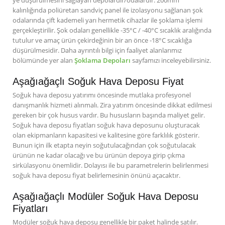
ye düşürülmesini sağlayan depolardır/odalardır. 200mm
kalınlığında poliüretan sandviç panel ile izolasyonu sağlanan şok
odalarında çift kademeli yarı hermetik cihazlar ile şoklama işlemi
gerçekleştirilir. Şok odaları genellikle -35°C / -40°C sıcaklık aralığında
tutulur ve amaç ürün çekirdeğinin bir an önce -18°C sıcaklığa
düşürülmesidir. Daha ayrıntılı bilgi için faaliyet alanlarımız
bölümünde yer alan
Şoklama Depoları
sayfamızı inceleyebilirsiniz.
Aşağıağaçlı Soğuk Hava Deposu Fiyat
Soğuk hava deposu yatırımı öncesinde mutlaka profesyonel
danışmanlık hizmeti alınmalı. Zira yatırım öncesinde dikkat edilmesi
gereken bir çok husus vardır. Bu hususların başında maliyet gelir.
Soğuk hava deposu fiyatları soğuk hava deposunu oluşturacak
olan ekipmanların kapasitesi ve kalitesine göre farklılık gösterir.
Bunun için ilk etapta neyin soğutulacağından çok soğutulacak
ürünün ne kadar olacağı ve bu ürünün depoya girip çıkma
sirkülasyonu önemlidir. Dolayısı ile bu parametrelerin belirlenmesi
soğuk hava deposu fiyat belirlemesinin önünü açacaktır.
Aşağıağaçlı Modüler Soğuk Hava Deposu
Fiyatları
Modüler soğuk hava deposu genellikle bir paket halinde satılır.