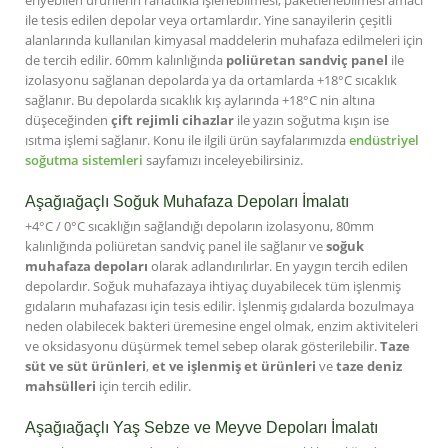
eriyebilen ürünlerin rahatlıkla işlenebilmesi, paketlenebilmesi amacı
ile tesis edilen depolar veya ortamlardır. Yine sanayilerin çeşitli
alanlarında kullanılan kimyasal maddelerin muhafaza edilmeleri için
de tercih edilir. 60mm kalınlığında
poliüretan sandviç panel
ile
izolasyonu sağlanan depolarda ya da ortamlarda +18°C sıcaklık
sağlanır. Bu depolarda sıcaklık kış aylarında +18°C nin altına
düşeceğinden
çift rejimli cihazlar
ile yazın soğutma kışın ise
ısıtma işlemi sağlanır. Konu ile ilgili ürün sayfalarımızda
endüstriyel
soğutma sistemleri
sayfamızı inceleyebilirsiniz.
Aşağıağaçlı Soğuk Muhafaza Depoları İmalatı
+4°C / 0°C sıcaklığın sağlandığı depoların izolasyonu, 80mm
kalınlığında poliüretan sandviç panel ile sağlanır ve
soğuk
muhafaza depoları
olarak adlandırılırlar. En yaygın tercih edilen
depolardır. Soğuk muhafazaya ihtiyaç duyabilecek tüm işlenmiş
gıdaların muhafazası için tesis edilir. İşlenmiş gıdalarda bozulmaya
neden olabilecek bakteri üremesine engel olmak, enzim aktiviteleri
ve oksidasyonu düşürmek temel sebep olarak gösterilebilir.
Taze
süt ve süt ürünleri
,
et ve işlenmiş et ürünleri
ve
taze deniz
mahsülleri
için tercih edilir.
Aşağıağaçlı Yaş Sebze ve Meyve Depoları İmalatı