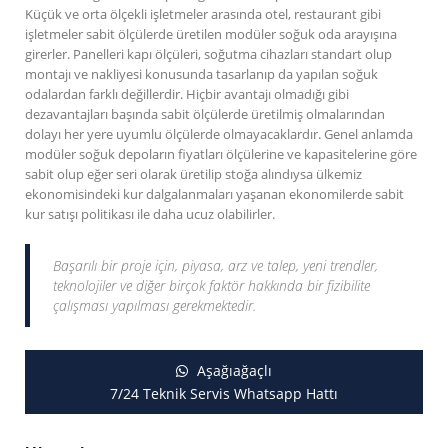
Küçük ve orta ölçekli işletmeler arasında otel, restaurant gibi
işletmeler sabit ölçülerde üretilen modüler soğuk oda arayışına
girerler. Panelleri kapı ölçüleri, soğutma cihazları standart olup
montajı ve nakliyesi konusunda tasarlanıp da yapılan soğuk
odalardan farklı değillerdir. Hiçbir avantajı olmadığı gibi
dezavantajları başında sabit ölçülerde üretilmiş olmalarından
dolayı her yere uyumlu ölçülerde olmayacaklardır. Genel anlamda
modüler soğuk depoların fiyatları ölçülerine ve kapasitelerine göre
sabit olup eğer seri olarak üretilip stoğa alındıysa ülkemiz
ekonomisindeki kur dalgalanmaları yaşanan ekonomilerde sabit
kur satışı politikası ile daha ucuz olabilirler.
Başarılı bir proje için, piyasa, arz ve talep, yeni trendler,
teknolojiler ve diğer birçok faktör hakkında bir fizibilite
çalışması yapılması gerekmektedir.
Aşağıağaçlı
7/24 Teknik Servis Whatsapp Hattı