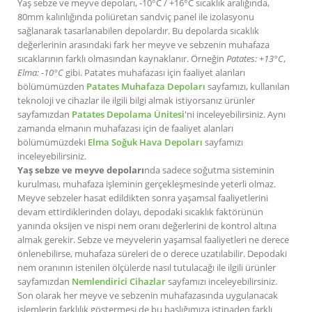
Yaş sebze ve meyve depoları, -10°C / +16°C sıcaklık aralığında,
80mm kalınlığında poliüretan sandviç panel ile izolasyonu
sağlanarak tasarlanabilen depolardır. Bu depolarda sıcaklık
değerlerinin arasındaki fark her meyve ve sebzenin muhafaza
sıcaklarının farklı olmasından kaynaklanır. Örneğin
Patates: +13°C
,
Elma: -10°C
gibi. Patates muhafazası için faaliyet alanları
bölümümüzden
Patates Muhafaza Depoları
sayfamızı, kullanılan
teknoloji ve cihazlar ile ilgili bilgi almak istiyorsanız ürünler
sayfamızdan
Patates Depolama Ünitesi
'ni inceleyebilirsiniz. Aynı
zamanda elmanın muhafazası için de faaliyet alanları
bölümümüzdeki
Elma Soğuk Hava Depoları
sayfamızı
inceleyebilirsiniz.
Yaş sebze ve meyve depoları
nda sadece soğutma sisteminin
kurulması, muhafaza işleminin gerçekleşmesinde yeterli olmaz.
Meyve sebzeler hasat edildikten sonra yaşamsal faaliyetlerini
devam ettirdiklerinden dolayı, depodaki sıcaklık faktörünün
yanında oksijen ve nispi nem oranı değerlerini de kontrol altına
almak gerekir. Sebze ve meyvelerin yaşamsal faaliyetleri ne derece
önlenebilirse, muhafaza süreleri de o derece uzatılabilir. Depodaki
nem oranının istenilen ölçülerde nasıl tutulacağı ile ilgili ürünler
sayfamızdan
Nemlendirici Cihazlar
sayfamızı inceleyebilirsiniz.
Son olarak her meyve ve sebzenin muhafazasında uygulanacak
işlemlerin farklılık göstermesi de bu başlığımıza istinaden farklı