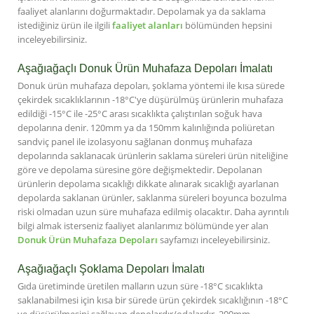
faaliyet alanlarını doğurmaktadır. Depolamak ya da saklama
istediğiniz ürün ile ilgili
faaliyet alanları
bölümünden hepsini
inceleyebilirsiniz.
Aşağıağaçlı Donuk Ürün Muhafaza Depoları İmalatı
Donuk ürün muhafaza depoları, şoklama yöntemi ile kısa sürede
çekirdek sıcaklıklarının -18°C'ye düşürülmüş ürünlerin muhafaza
edildiği -15°C ile -25°C arası sıcaklıkta çalıştırılan soğuk hava
depolarına denir. 120mm ya da 150mm kalınlığında poliüretan
sandviç panel ile izolasyonu sağlanan donmuş muhafaza
depolarında saklanacak ürünlerin saklama süreleri ürün niteliğine
göre ve depolama süresine göre değişmektedir. Depolanan
ürünlerin depolama sıcaklığı dikkate alınarak sıcaklığı ayarlanan
depolarda saklanan ürünler, saklanma süreleri boyunca bozulma
riski olmadan uzun süre muhafaza edilmiş olacaktır. Daha ayrıntılı
bilgi almak isterseniz faaliyet alanlarımız bölümünde yer alan
Donuk Ürün Muhafaza Depoları
sayfamızı inceleyebilirsiniz.
Aşağıağaçlı Şoklama Depoları İmalatı
Gıda üretiminde üretilen malların uzun süre -18°C sıcaklıkta
saklanabilmesi için kısa bir sürede ürün çekirdek sıcaklığının -18°C