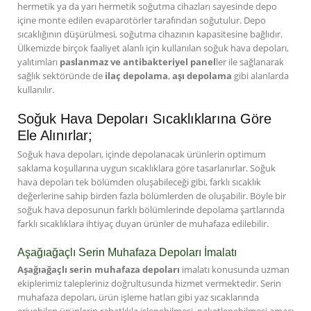
hermetik ya da yarı hermetik soğutma cihazları sayesinde depo
içine monte edilen evaparotörler tarafından soğutulur. Depo
sıcaklığının düşürülmesi, soğutma cihazının kapasitesine bağlıdır.
Ülkemizde birçok faaliyet alanlı için kullanılan soğuk hava depoları,
yalıtımları
paslanmaz ve antibakteriyel panel
ler ile sağlanarak
sağlık sektöründe de
ilaç depolama
,
aşı depolama
gibi alanlarda
kullanılır.
Soğuk Hava Depoları Sıcaklıklarına Göre
Ele Alınırlar;
Soğuk hava depoları, içinde depolanacak ürünlerin optimum
saklama koşullarına uygun sıcaklıklara göre tasarlanırlar. Soğuk
hava depoları tek bölümden oluşabileceği gibi, farklı sıcaklık
değerlerine sahip birden fazla bölümlerden de oluşabilir. Böyle bir
soğuk hava deposunun farklı bölümlerinde depolama şartlarında
farklı sıcaklıklara ihtiyaç duyan ürünler de muhafaza edilebilir.
Aşağıağaçlı Serin Muhafaza Depoları İmalatı
Aşağıağaçlı serin muhafaza depoları
imalatı konusunda uzman
ekiplerimiz talepleriniz doğrultusunda hizmet vermektedir. Serin
muhafaza depoları, ürün işleme hatları gibi yaz sıcaklarında