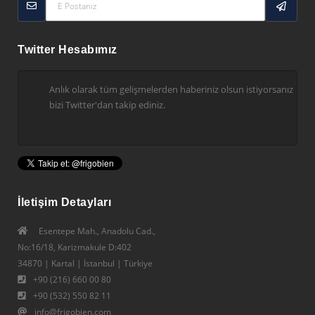
Twitter Hesabımız
Anlık olarak tüm gelişmelerden haberiniz olsun istiyorsanız
bizi Twitter'dan takip ediniz.
İletişim Detayları
Esentepe Mah., Anadolu Cad.,
No:16/18, Karizmakule D:402
34870 | Kartal | İstanbul | Türkiye
+90 (216) 660 00 80
+90 (532) 550 82 11
info@frigobien.com