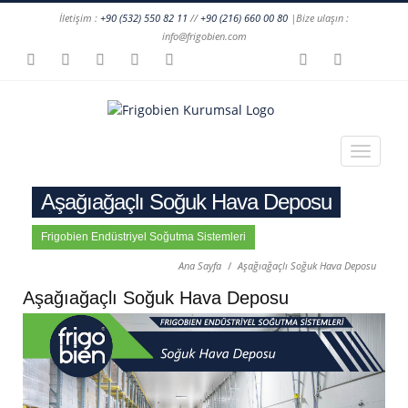
İletişim :
+90 (532) 550 82 11
//
+90 (216) 660 00 80
|Bize ulaşın :
info@frigobien.com
Aşağıağaçlı Soğuk Hava Deposu
Frigobien Endüstriyel Soğutma Sistemleri
Ana Sayfa
Aşağıağaçlı Soğuk Hava Deposu
Aşağıağaçlı Soğuk Hava Deposu