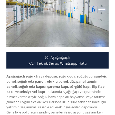
Aşağıağaçlı
7/24 Teknik Servis Whatsapp Hattı
Aşağıağaçlı soğuk hava deposu
,
soğuk oda
,
soğutucu
,
sandviç
panel
,
soğuk oda paneli
,
oluklu panel
,
düz panel
,
zemin
paneli
,
soğuk oda kapısı
,
çarpma kapı
,
sürgülü kapı
,
flip flap
kapı
, ve
seksiyonel kapı
imalatında Aşağıağaçlı ve çevresinde
hizmet vermekteyiz. Soğuk hava depoları hayvansal veya tarımsal
gıdaların uygun sıcaklık koşullarında uzun süre saklanabilmesi için
yalıtımın sağlanması ile izole edilerek inşaa edilen depolardır.
Genellikle poliüretan sandviç paneller ile izolasyonu sağlanırken,