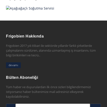
Frigobien Hakkında
Frigobien 2017 yılı itibari ile sektörde yıllardır farklı şirketlerde
çalışmalarını sürdüren, alanında uzmanlaşmış iş insanlarını, tüm
bilgi birikimleri ve tecrü..
devamı
Bülten Aboneliği
Tüm haber ve duyurulardan ilk önce sizleri bilgilendirmemizi
istiyorsanız haber bültenimize mail adresinizi elkeyerek
kaydolabilirsiniz.