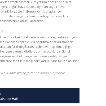
ık hizmeti alınmalı. Zira yatırım öncesinde dikkat
t gelir. Soğuk hava deposu fiyatları soğuk hava
farklılık gösterir. Bunun için ilk etapta neyin
rünün depoya girip çıkma sirkülasyonu önemlidir.
 belirlemesinin önünü açacaktır.
rı
 ve orta ölçekli işletmeler arasında otel, restaurant gibi
er. Panelleri kapı ölçüleri, soğutma cihazları standart
rdan farklı değillerdir. Hiçbir avantajı olmadığı gibi
ı her yere uyumlu ölçülerde olmayacaklardır. Genel
e göre sabit olup eğer seri olarak üretilip stoğa
rde sabit kur satışı politikası ile daha ucuz olabilirler.
jiler ve diğer birçok faktör hakkında bir fizibilite
y
atsapp Hattı