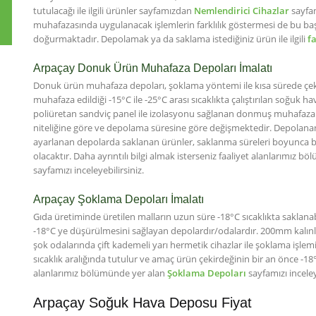
tutulacağı ile ilgili ürünler sayfamızdan
Nemlendirici Cihazlar
sayfam
muhafazasında uygulanacak işlemlerin farklılık göstermesi de bu başlığ
doğurmaktadır. Depolamak ya da saklama istediğiniz ürün ile ilgili
f
Arpaçay Donuk Ürün Muhafaza Depoları İmalatı
Donuk ürün muhafaza depoları, şoklama yöntemi ile kısa sürede çeki
muhafaza edildiği -15°C ile -25°C arası sıcaklıkta çalıştırılan soğu
poliüretan sandviç panel ile izolasyonu sağlanan donmuş muhafaza 
niteliğine göre ve depolama süresine göre değişmektedir. Depolanan 
ayarlanan depolarda saklanan ürünler, saklanma süreleri boyunca 
olacaktır. Daha ayrıntılı bilgi almak isterseniz faaliyet alanlarımız 
sayfamızı inceleyebilirsiniz.
Arpaçay Şoklama Depoları İmalatı
Gıda üretiminde üretilen malların uzun süre -18°C sıcaklıkta saklanabi
-18°C ye düşürülmesini sağlayan depolardır/odalardır. 200mm kalınl
şok odalarında çift kademeli yarı hermetik cihazlar ile şoklama işlemi g
sıcaklık aralığında tutulur ve amaç ürün çekirdeğinin bir an önce -18°C
alanlarımız bölümünde yer alan
Şoklama Depoları
sayfamızı inceley
Arpaçay Soğuk Hava Deposu Fiyat