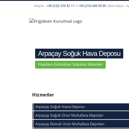
İletişim :
+90 (532) 550 82 11
//
+90 (216) 660 00 80
|Bize ulaşın : i
Arpaçay Soğuk Hava Deposu
Frigobien Endüstriyel Soğutma Sistemleri
Hizmetler
Arpaçay Soğuk Hava Deposu
Arpaçay Soğuk Ürün Muhafaza Depoları
Arpaçay Donuk Ürün Muhafaza Depoları