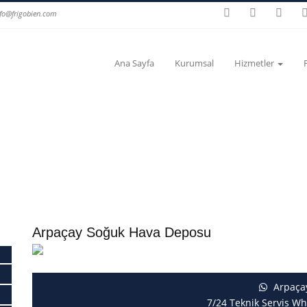
nfo@frigobien.com
Ana Sayfa
Kurumsal
Hizmetler
Arpaçay Soğuk Hava Deposu
Arpaça
7/24 Teknik Servis Wh