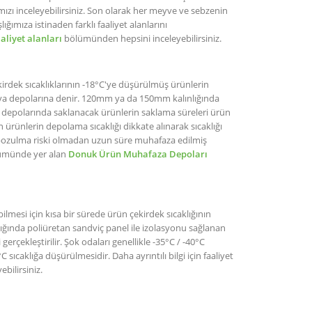
ızı inceleyebilirsiniz. Son olarak her meyve ve sebzenin
ımıza istinaden farklı faaliyet alanlarını
aaliyet alanları
bölümünden hepsini inceleyebilirsiniz.
rdek sıcaklıklarının -18°C'ye düşürülmüş ürünlerin
k hava depolarına denir. 120mm ya da 150mm kalınlığında
depolarında saklanacak ürünlerin saklama süreleri ürün
ürünlerin depolama sıcaklığı dikkate alınarak sıcaklığı
bozulma riski olmadan uzun süre muhafaza edilmiş
bölümünde yer alan
Donuk Ürün Muhafaza Depoları
lmesi için kısa bir sürede ürün çekirdek sıcaklığının
ığında poliüretan sandviç panel ile izolasyonu sağlanan
erçekleştirilir. Şok odaları genellikle -35°C / -40°C
 sıcaklığa düşürülmesidir. Daha ayrıntılı bilgi için faaliyet
ebilirsiniz.