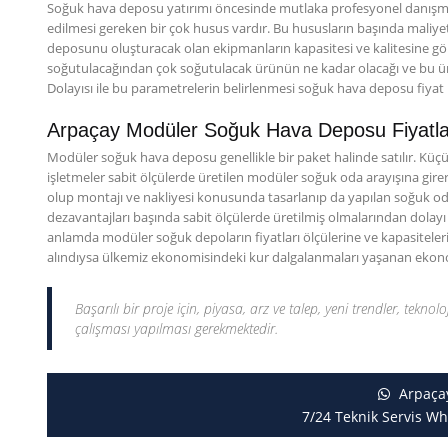
Soğuk hava deposu yatırımı öncesinde mutlaka profesyonel danışmanl
edilmesi gereken bir çok husus vardır. Bu hususların başında maliye
deposunu oluşturacak olan ekipmanların kapasitesi ve kalitesine göre 
soğutulacağından çok soğutulacak ürünün ne kadar olacağı ve bu ü
Dolayısı ile bu parametrelerin belirlenmesi soğuk hava deposu fiyat
Arpaçay Modüler Soğuk Hava Deposu Fiyatla
Modüler soğuk hava deposu genellikle bir paket halinde satılır. Küçük
işletmeler sabit ölçülerde üretilen modüler soğuk oda arayışına girerl
olup montajı ve nakliyesi konusunda tasarlanıp da yapılan soğuk odala
dezavantajları başında sabit ölçülerde üretilmiş olmalarından dolay
anlamda modüler soğuk depoların fiyatları ölçülerine ve kapasitelerin
alındıysa ülkemiz ekonomisindeki kur dalgalanmaları yaşanan ekonomile
Başarılı bir proje için, piyasa, arz ve talep, yeni trendler, teknolo
çalışması yapılması gerekmektedir.
Arpaça
7/24 Teknik Servis Wh