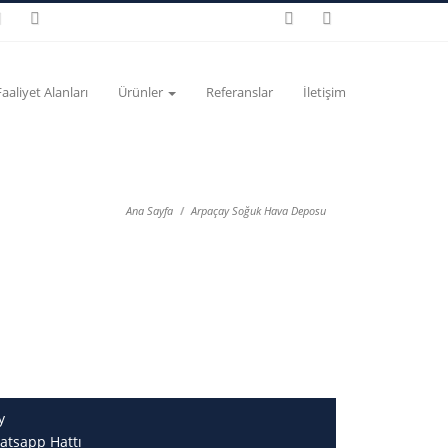
Faaliyet Alanları
Ürünler
Referanslar
İletişim
Ana Sayfa
Arpaçay Soğuk Hava Deposu
y
atsapp Hattı