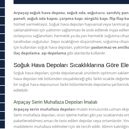
Arpaçay soğuk hava deposu
,
soğuk oda
,
soğutucu
,
sandviç pan
paneli
,
soğuk oda kapısı
,
çarpma kapı
,
sürgülü kapı
,
flip flap k
hizmet vermekteyiz. Soğuk hava depoları hayvansal veya tarımsal gı
saklanabilmesi için yalıtımın sağlanması ile izole edilerek inşaa edile
izolasyonu sağlanırken, hermetik ya da yarı hermetik soğutma cihaz
tarafından soğutulur. Depo sıcaklığının düşürülmesi, soğutma cihazını
için kullanılan soğuk hava depoları, yalıtımları
paslanmaz ve antiba
ilaç depolama
,
aşı depolama
gibi alanlarda kullanılır.
Soğuk Hava Depoları Sıcaklıklarına Göre Ele A
Soğuk hava depoları, içinde depolanacak ürünlerin optimum saklama 
hava depoları tek bölümden oluşabileceği gibi, farklı sıcaklık değerl
bir soğuk hava deposunun farklı bölümlerinde depolama şartlarında 
edilebilir.
Arpaçay Serin Muhafaza Depoları İmalatı
Arpaçay serin muhafaza depoları
imalatı konusunda uzman ekipl
Serin muhafaza depoları, ürün işleme hatları gibi yaz sıcaklarında eri
paketlenebilmesi amacı ile tesis edilen depolar veya ortamlardır. Yine
maddelerin muhafaza edilmeleri için de tercih edilir. 60mm kalınlığı