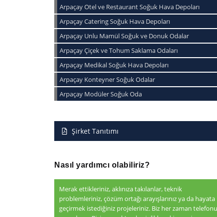
Arpaçay Otel ve Restaurant Soğuk Hava Depoları
Arpaçay Catering Soğuk Hava Depoları
Arpaçay Unlu Mamül Soğuk ve Donuk Odalar
Arpaçay Çiçek ve Tohum Saklama Odaları
Arpaçay Medikal Soğuk Hava Depoları
Arpaçay Konteyner Soğuk Odalar
Arpaçay Modüler Soğuk Oda
Şirket Tanıtımı
Nasıl yardımcı olabiliriz?
Merak ettikleriniz, aklınıza takılanlar, teknik
problemleriniz, çözüm ortağı arayışlarınız ya da hayata
geçirmek istediğiniz projeleriniz. Biz her zaman telefon