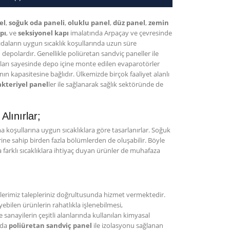
el
,
soğuk oda paneli
,
oluklu panel
,
düz panel
,
zemin
apı
, ve
seksiyonel kapı
imalatında Arpaçay ve çevresinde
daların uygun sıcaklık koşullarında uzun süre
n depolardır. Genellikle poliüretan sandviç paneller ile
ları sayesinde depo içine monte edilen evaparotörler
n kapasitesine bağlıdır. Ülkemizde birçok faaliyet alanlı
kteriyel panel
ler ile sağlanarak sağlık sektöründe de
lınırlar;
koşullarına uygun sıcaklıklara göre tasarlanırlar. Soğuk
erine sahip birden fazla bölümlerden de oluşabilir. Böyle
farklı sıcaklıklara ihtiyaç duyan ürünler de muhafaza
erimiz talepleriniz doğrultusunda hizmet vermektedir.
yebilen ürünlerin rahatlıkla işlenebilmesi,
 sanayilerin çeşitli alanlarında kullanılan kimyasal
nda
poliüretan sandviç panel
ile izolasyonu sağlanan