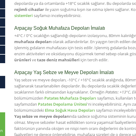
depolarda ya da ortamlarda +18°C sıcaklık sağlanır. Bu depolarda sı
rejimli cihazlar
ile yazın soğutma kışın ise ısıtma işlemi sağlanır. Ko
sistemleri
sayfamızı inceleyebilirsiniz.
Arpaçay Soğuk Muhafaza Depoları İmalatı
+4°C / 0°C sıcaklığın sağlandığı depoların izolasyonu, 80mm kalınlığı
muhafaza depoları
olarak adlandırılırlar. En yaygın tercih edilen
işlenmiş gıdaların muhafazası için tesis edilir. İşlenmiş gıdalarda 
enzim aktiviteleri ve oksidasyonu düşürmek temel sebep olarak göste
ürünleri
ve
taze deniz mahsülleri
için tercih edilir.
Arpaçay Yaş Sebze ve Meyve Depoları İmalatı
Yaş sebze ve meyve depoları, -10°C / +16°C sıcaklık aralığında, 80mm
sağlanarak tasarlanabilen depolardır. Bu depolarda sıcaklık değerl
sıcaklarının farklı olmasından kaynaklanır. Örneğin
Patates: +13°C
,
El
bölümümüzden
Patates Muhafaza Depoları
sayfamızı, kullanılan te
sayfamızdan
Patates Depolama Ünitesi
'ni inceleyebilirsiniz. Aynı
bölümümüzdeki
Elma Soğuk Hava Depoları
sayfamızı inceleyebilirs
Yaş sebze ve meyve depoları
nda sadece soğutma sisteminin kurul
olmaz. Meyve sebzeler hasat edildikten sonra yaşamsal faaliyetlerini
faktörünün yanında oksijen ve nispi nem oranı değerlerini de kontro
un
faaliyetleri ne derece önlenebilirse, muhafaza süreleri de o derece uz