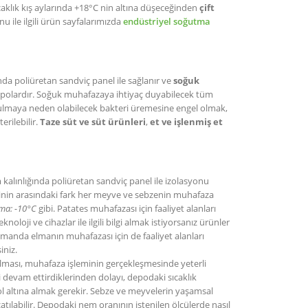
caklık kış aylarında +18°C nin altına düşeceğinden
çift
nu ile ilgili ürün sayfalarımızda
endüstriyel soğutma
nda poliüretan sandviç panel ile sağlanır ve
soğuk
 depolardır. Soğuk muhafazaya ihtiyaç duyabilecek tüm
bozulmaya neden olabilecek bakteri üremesine engel olmak,
rilebilir.
Taze süt ve süt ürünleri
,
et ve işlenmiş et
 kalınlığında poliüretan sandviç panel ile izolasyonu
erinin arasındaki fark her meyve ve sebzenin muhafaza
ma: -10°C
gibi. Patates muhafazası için faaliyet alanları
knoloji ve cihazlar ile ilgili bilgi almak istiyorsanız ürünler
 zamanda elmanın muhafazası için de faaliyet alanları
iniz.
ması, muhafaza işleminin gerçekleşmesinde yeterli
 devam ettirdiklerinden dolayı, depodaki sıcaklık
l altına almak gerekir. Sebze ve meyvelerin yaşamsal
atılabilir. Depodaki nem oranının istenilen ölçülerde nasıl