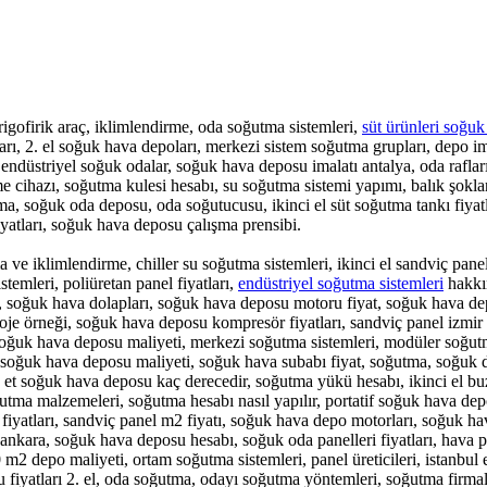
frigofirik araç, iklimlendirme, oda soğutma sistemleri,
süt ürünleri soğuk
arı, 2. el soğuk hava depoları, merkezi sistem soğutma grupları, depo ima
, endüstriyel soğuk odalar, soğuk hava deposu imalatı antalya, oda rafla
e cihazı, soğutma kulesi hesabı, su soğutma sistemi yapımı, balık şokla
utma, soğuk oda deposu, oda soğutucusu, ikinci el süt soğutma tankı fiy
fiyatları, soğuk hava deposu çalışma prensibi.
e iklimlendirme, chiller su soğutma sistemleri, ikinci el sandviç pane
stemleri, poliüretan panel fiyatları,
endüstriyel soğutma sistemleri
hakkın
, soğuk hava dolapları, soğuk hava deposu motoru fiyat, soğuk hava de
oje örneği, soğuk hava deposu kompresör fiyatları, sandviç panel izmir
 soğuk hava deposu maliyeti, merkezi soğutma sistemleri, modüler soğ
 soğuk hava deposu maliyeti, soğuk hava subabı fiyat, soğutma, soğuk 
, et soğuk hava deposu kaç derecedir, soğutma yükü hesabı, ikinci el b
tma malzemeleri, soğutma hesabı nasıl yapılır, portatif soğuk hava deposu
fiyatları, sandviç panel m2 fiyatı, soğuk hava depo motorları, soğuk h
ı ankara, soğuk hava deposu hesabı, soğuk oda panelleri fiyatları, hava pe
2 depo maliyeti, ortam soğutma sistemleri, panel üreticileri, istanbul 
u fiyatları 2. el, oda soğutma, odayı soğutma yöntemleri, soğutma firm