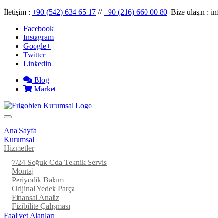
İletişim :
+90 (542) 634 65 17
//
+90 (216) 660 00 80
|Bize ulaşın : 
Facebook
Instagram
Google+
Twitter
Linkedin
Blog
Market
Ana Sayfa
Kurumsal
Hizmetler
7/24 Soğuk Oda Teknik Servis
Montaj
Periyodik Bakım
Orijinal Yedek Parça
Finansal Analiz
Fizibilite Çalışması
Faaliyet Alanları