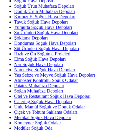
Soğuk Hava Deposu
Soğuk Ürün Muhafaza Depoları
Donuk Ürün Muhafaza Depoları
Kırmızı Et Soğuk Hava Depoları
Tavuk Soğuk Hava Depoları
Yumurta Soğuk Hava Depoları
Su Ürünleri Soğuk Hava Depoları
Şoklama Depoları
Dondurma Soğuk Hava Depoları
Süt Ürünleri Soğuk Hava Depoları
Hızlı ve Ön Soğutma Projeleri
Elma Soğuk Hava Depoları
Nar Soğuk Hava Depoları
Narenciye Soğuk Hava Depoları
Yaş Sebze ve Meyve Soğuk Hava Depoları
Atmosfer Kontrollü Soğuk Odalar
Patates Muhafaza Depoları
Soğan Muhafaza Depoları
Otel ve Restaurant Soğuk Hava Depoları
Catering Soğuk Hava Depoları
Unlu Mamül Soğuk ve Donuk Odalar
Çiçek ve Tohum Saklama Odaları
Medikal Soğuk Hava Depoları
Konteyner Soğuk Odalar
Modüler Soğuk Oda