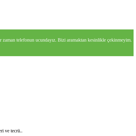
z her zaman telefonun ucundayız. Bizi aramaktan kesinlikle çekinmeyim.
ri ve tecrü..