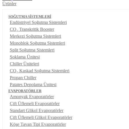
Ürünler
SOĞUTMA SİSTEMLERİ
Endüstriyel Soğutma Sistemleri
CO₂ Transkritik Booster
Merkezi Soğutma Sistemleri
Monoblok Soğutma Sistemleri
Split Soğutma Sistemleri
Şoklama Ünitesi
Chiller Üniteleri
CO₂ Kaskad Soğutma Sistemleri
Propan Chiller
Patates Depolama Ünitesi
EVAPORATÖRLER
Amonyak Evaporatörler
Çift Üflemeli Evaporatörler
Standart Glikol Evaporatörler
Çift Üflemeli Glikol Evaporatörler
Köşe Tavan Tipi Evaporatörler