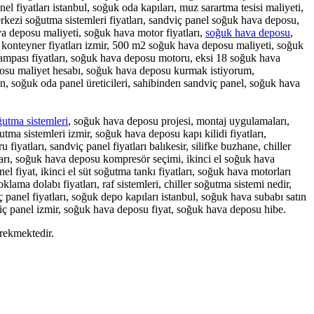
l fiyatları istanbul, soğuk oda kapıları, muz sarartma tesisi maliyeti,
erkezi soğutma sistemleri fiyatları, sandviç panel soğuk hava deposu,
va deposu maliyeti, soğuk hava motor fiyatları,
soğuk hava deposu
,
 konteyner fiyatları izmir, 500 m2 soğuk hava deposu maliyeti, soğuk
 rampası fiyatları, soğuk hava deposu motoru, eksi 18 soğuk hava
eposu maliyet hesabı, soğuk hava deposu kurmak istiyorum,
n, soğuk oda panel üreticileri, sahibinden sandviç panel, soğuk hava
ğutma sistemleri
, soğuk hava deposu projesi, montaj uygulamaları,
tma sistemleri izmir, soğuk hava deposu kapı kilidi fiyatları,
yatları, sandviç panel fiyatları balıkesir, silifke buzhane, chiller
tları, soğuk hava deposu kompresör seçimi, ikinci el soğuk hava
l fiyat, ikinci el süt soğutma tankı fiyatları, soğuk hava motorları
lama dolabı fiyatları, raf sistemleri, chiller soğutma sistemi nedir,
 panel fiyatları, soğuk depo kapıları istanbul, soğuk hava subabı satın
iç panel izmir, soğuk hava deposu fiyat, soğuk hava deposu hibe.
erekmektedir.