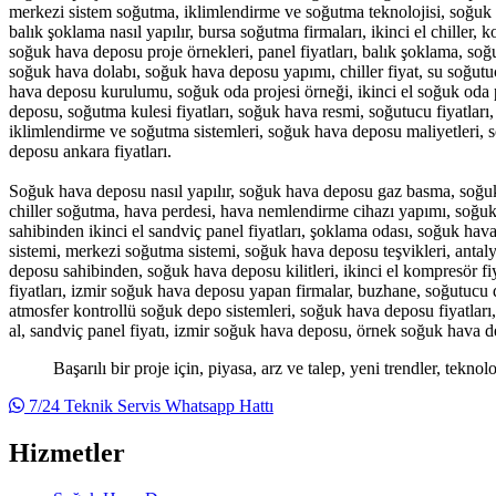
merkezi sistem soğutma, iklimlendirme ve soğutma teknolojisi, soğuk oda
balık şoklama nasıl yapılır, bursa soğutma firmaları, ikinci el chille
soğuk hava deposu proje örnekleri, panel fiyatları, balık şoklama, so
soğuk hava dolabı, soğuk hava deposu yapımı, chiller fiyat, su soğut
hava deposu kurulumu, soğuk oda projesi örneği, ikinci el soğuk oda p
deposu, soğutma kulesi fiyatları, soğuk hava resmi, soğutucu fiyatla
iklimlendirme ve soğutma sistemleri, soğuk hava deposu maliyetleri, s
deposu ankara fiyatları.
Soğuk hava deposu nasıl yapılır, soğuk hava deposu gaz basma, soğu
chiller soğutma, hava perdesi, hava nemlendirme cihazı yapımı, soğuk h
sahibinden ikinci el sandviç panel fiyatları, şoklama odası, soğuk hava
sistemi, merkezi soğutma sistemi, soğuk hava deposu teşvikleri, antaly
deposu sahibinden, soğuk hava deposu kilitleri, ikinci el kompresör fiy
fiyatları, izmir soğuk hava deposu yapan firmalar, buzhane, soğutucu dol
atmosfer kontrollü soğuk depo sistemleri, soğuk hava deposu fiyatları,
al, sandviç panel fiyatı, izmir soğuk hava deposu, örnek soğuk hava 
Başarılı bir proje için, piyasa, arz ve talep, yeni trendler, tekno
7/24 Teknik Servis Whatsapp Hattı
Hizmetler