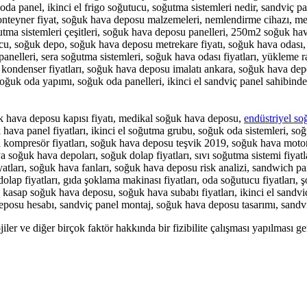
 panel, ikinci el frigo soğutucu, soğutma sistemleri nedir, sandviç pane
r, konteyner fiyat, soğuk hava deposu malzemeleri, nemlendirme cihazı, m
ğutma sistemleri çeşitleri, soğuk hava deposu panelleri, 250m2 soğuk ha
ucu, soğuk depo, soğuk hava deposu metrekare fiyatı, soğuk hava odası,
anelleri, sera soğutma sistemleri, soğuk hava odası fiyatları, yükleme
rı, kondenser fiyatları, soğuk hava deposu imalatı ankara, soğuk hava d
oğuk oda yapımı, soğuk oda panelleri, ikinci el sandviç panel sahibinde
k hava deposu kapısı fiyatı, medikal soğuk hava deposu,
endüstriyel so
ava panel fiyatları, ikinci el soğutma grubu, soğuk oda sistemleri, soğu
 kompresör fiyatları, soğuk hava deposu teşvik 2019, soğuk hava motoru fi
a soğuk hava depoları, soğuk dolap fiyatları, sıvı soğutma sistemi fiya
atları, soğuk hava fanları, soğuk hava deposu risk analizi, sandwich pane
ap fiyatları, gıda şoklama makinası fiyatları, oda soğutucu fiyatları, şok
 kasap soğuk hava deposu, soğuk hava subabı fiyatları, ikinci el sandviç
deposu hesabı, sandviç panel montaj, soğuk hava deposu tasarımı, sandv
lojiler ve diğer birçok faktör hakkında bir fizibilite çalışması yapılması g