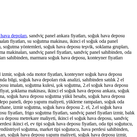
 hava depoları
, sandviç panel ankara fiyatları, soğuk hava deposu
latı fiyatları, su soğutma makinası, ikinci el soğuk oda panel
rı, soğutma yöntemleri, soğuk hava deposu teşvik, soklama grupları,
ma makinaları, sandviç panel fiyatları, sandviç panel sahibinden, oda
atları sahibinden, marmara soğuk hava deposu, konteyner fiyatları
l izmir, soğuk oda motor fiyatları, konteyner soğuk hava deposu
da bilgi, soğuk hava depoları risk analizi, sahibinden satılık 2 el
posu imalatı, soğutma kulesi, şok soğutma, 2.el soğuk hava deposu
 fiyat, şoklama makinası, ikinci el soğuk hava deposu ankara, soğuk
utma, soğuk hava deposu soğutma yükü hesabı, soğuk hava deposu
depo paneli, depo yapımı maliyeti, yükleme rampaları, soğuk oda
uzhane, izmir soğutma, soğuk hava deposu 2. el, 2.el soğuk hava
 fiyatları, frigo soğutma fiyatları, sandviç panel fiyatları izmir, balık
ava deposu metrekare maliyeti, ikinci el soğuk hava deposu, sandviç
rdesi ikinci el, ev tipi soğuk hava deposu fiyatları, oda tipi soğutucu,
endüstriyel soğutma, market tipi soğutucu, hava perdesi sahibinden,
aları, soğuk hava deposu yapımı maliyeti, soğuk hava deposu izmir,