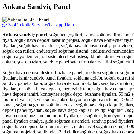
Ankara Sandviç Panel
7/24 Teknik Servis Whatsapp Hattı
Ankara sandviç panel
, soğutucu çeşitleri, ısıtma soğutma firmaları, 
fiyati, soğuk hava deposu tasarım projesi, soğuk hava konteyner fiyatl
fiyatları, soğuk hava makinası, soğuk hava deposu nasıl yapılır video
soğuk oda rafları, endüstriyel soğutma sistemi, endüstriyel nemlendirm
soğutma yöntemleri, raf sistemleri fiyat listesi, iklimlendirme ve soğ
ankara, şok cihazları, sandviç panel satan firmalar, oda tipi soğutucu 
Soğuk hava deposu destek, buzhane paneli, merkezi soğutma, soğutma v
fiyatları, izmir sandviç panel fiyatları, şoklama dolabı, soğuk oda raf si
sandviç panel ankara, soğuk hava deposu motorları, sera hava motoru
fiyatları, et soğuk hava deposu, merkezi sistem, soğuk hava deposu pr
hava deposu tamiri, konteyner soğuk depo, buzhane fiyatları, 50 m2
motoru fiyatları, sıvı soğutma, absorbsiyonlu soğutma sistemi, 150m2
paneli, soğutma grubu, soğutma odası, soğuk hava depo kapı fiyatları
deposu panel fiyatları, soğuk hava depo kapıları, ev tipi soğutucu, soğu
hava motoru, buzhane motorları fiyatları, su soğutma, konteyner depo 
panel fiyatları antalya, gıda soğutma sistemleri, sandviç panel fiyatlar
soğuk hava deposu kurulum maliyeti, endüstriyel soğutma izmir, 1000 m
soğutma projeleri, sahibinden 2 el chiller soğutucu, soğuk hava depos