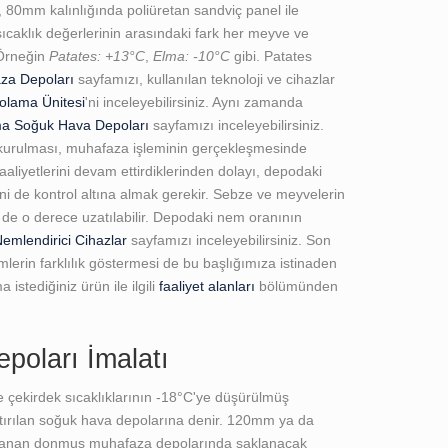
 80mm kalınlığında poliüretan sandviç panel ile
ıcaklık değerlerinin arasındaki fark her meyve ve
 Örneğin
Patates: +13°C
,
Elma: -10°C
gibi. Patates
za Depoları
sayfamızı, kullanılan teknoloji ve cihazlar
olama Ünitesi
'ni inceleyebilirsiniz. Aynı zamanda
a Soğuk Hava Depoları
sayfamızı inceleyebilirsiniz.
kurulması, muhafaza işleminin gerçekleşmesinde
aliyetlerini devam ettirdiklerinden dolayı, depodaki
ni de kontrol altına almak gerekir. Sebze ve meyvelerin
 de o derece uzatılabilir. Depodaki nem oranının
emlendirici Cihazlar
sayfamızı inceleyebilirsiniz. Son
rin farklılık göstermesi de bu başlığımıza istinaden
istediğiniz ürün ile ilgili
faaliyet alanları
bölümünden
oları İmalatı
 çekirdek sıcaklıklarının -18°C'ye düşürülmüş
ıştırılan soğuk hava depolarına denir. 120mm ya da
ağlanan donmuş muhafaza depolarında saklanacak