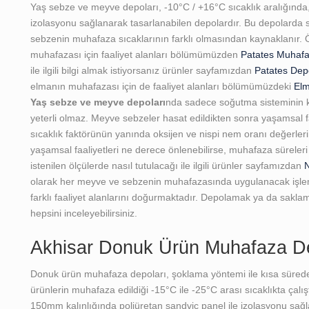
Yaş sebze ve meyve depoları, -10°C / +16°C sıcaklık aralığında,
izolasyonu sağlanarak tasarlanabilen depolardır. Bu depolarda s
sebzenin muhafaza sıcaklarının farklı olmasından kaynaklanır.
muhafazası için faaliyet alanları bölümümüzden
Patates Muhafa
ile ilgili bilgi almak istiyorsanız ürünler sayfamızdan
Patates Dep
elmanın muhafazası için de faaliyet alanları bölümümüzdeki
Elm
Yaş sebze ve meyve depoları
nda sadece soğutma sisteminin 
yeterli olmaz. Meyve sebzeler hasat edildikten sonra yaşamsal fa
sıcaklık faktörünün yanında oksijen ve nispi nem oranı değerleri
yaşamsal faaliyetleri ne derece önlenebilirse, muhafaza süreleri
istenilen ölçülerde nasıl tutulacağı ile ilgili ürünler sayfamızdan
N
olarak her meyve ve sebzenin muhafazasında uygulanacak işlemle
farklı faaliyet alanlarını doğurmaktadır. Depolamak ya da saklama 
hepsini inceleyebilirsiniz.
Akhisar Donuk Ürün Muhafaza Dep
Donuk ürün muhafaza depoları, şoklama yöntemi ile kısa sürede
ürünlerin muhafaza edildiği -15°C ile -25°C arası sıcaklıkta çal
150mm kalınlığında poliüretan sandviç panel ile izolasyonu s