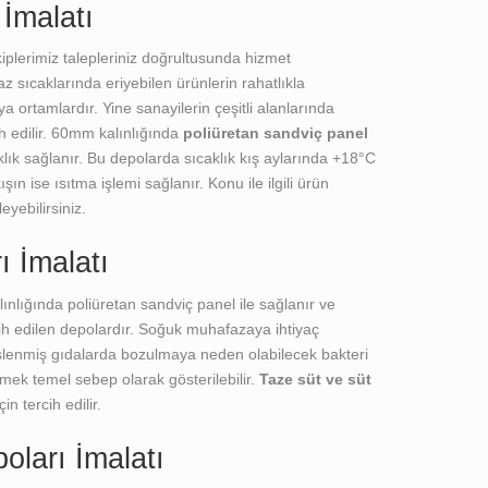
İmalatı
lerimiz talepleriniz doğrultusunda hizmet
z sıcaklarında eriyebilen ürünlerin rahatlıkla
a ortamlardır. Yine sanayilerin çeşitli alanlarında
h edilir. 60mm kalınlığında
poliüretan sandviç panel
ık sağlanır. Bu depolarda sıcaklık kış aylarında +18°C
ın ise ısıtma işlemi sağlanır. Konu ile ilgili ürün
eyebilirsiniz.
 İmalatı
nlığında poliüretan sandviç panel ile sağlanır ve
cih edilen depolardır. Soğuk muhafazaya ihtiyaç
 İşlenmiş gıdalarda bozulmaya neden olabilecek bakteri
mek temel sebep olarak gösterilebilir.
Taze süt ve süt
çin tercih edilir.
ları İmalatı