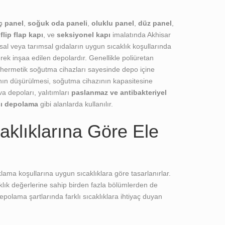
ç panel
,
soğuk oda paneli
,
oluklu panel
,
düz panel
,
,
flip flap kapı
, ve
seksiyonel kapı
imalatında Akhisar
l veya tarımsal gıdaların uygun sıcaklık koşullarında
rek inşaa edilen depolardır. Genellikle poliüretan
ı hermetik soğutma cihazları sayesinde depo içine
ının düşürülmesi, soğutma cihazının kapasitesine
va depoları, yalıtımları
paslanmaz ve antibakteriyel
şı depolama
gibi alanlarda kullanılır.
klıklarına Göre Ele
ama koşullarına uygun sıcaklıklara göre tasarlanırlar.
klık değerlerine sahip birden fazla bölümlerden de
polama şartlarında farklı sıcaklıklara ihtiyaç duyan