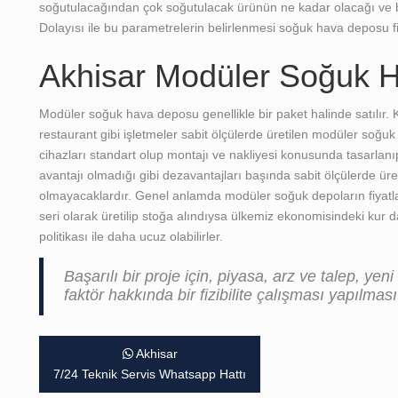
soğutulacağından çok soğutulacak ürünün ne kadar olacağı ve b
Dolayısı ile bu parametrelerin belirlenmesi soğuk hava deposu fi
Akhisar Modüler Soğuk H
Modüler soğuk hava deposu genellikle bir paket halinde satılır. K
restaurant gibi işletmeler sabit ölçülerde üretilen modüler soğuk 
cihazları standart olup montajı ve nakliyesi konusunda tasarlanıp
avantajı olmadığı gibi dezavantajları başında sabit ölçülerde ür
olmayacaklardır. Genel anlamda modüler soğuk depoların fiyatlar
seri olarak üretilip stoğa alındıysa ülkemiz ekonomisindeki kur 
politikası ile daha ucuz olabilirler.
Başarılı bir proje için, piyasa, arz ve talep, yeni
faktör hakkında bir fizibilite çalışması yapılmas
Akhisar
7/24 Teknik Servis Whatsapp Hattı