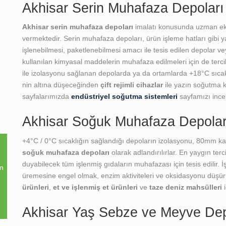
Akhisar Serin Muhafaza Depoları 
Akhisar serin muhafaza depoları
imalatı konusunda uzman ekip
vermektedir. Serin muhafaza depoları, ürün işleme hatları gibi ya
işlenebilmesi, paketlenebilmesi amacı ile tesis edilen depolar vey
kullanılan kimyasal maddelerin muhafaza edilmeleri için de terci
ile izolasyonu sağlanan depolarda ya da ortamlarda +18°C sıcakl
nin altına düşeceğinden
çift rejimli cihazlar
ile yazın soğutma kış
sayfalarımızda
endüstriyel soğutma sistemleri
sayfamızı incel
Akhisar Soğuk Muhafaza Depoları
+4°C / 0°C sıcaklığın sağlandığı depoların izolasyonu, 80mm kalı
soğuk muhafaza depoları
olarak adlandırılırlar. En yaygın ter
duyabilecek tüm işlenmiş gıdaların muhafazası için tesis edilir.
an
üremesine engel olmak, enzim aktiviteleri ve oksidasyonu düşür
ürünleri
,
et ve işlenmiş et ürünleri
ve
taze deniz mahsülleri
i
Akhisar Yaş Sebze ve Meyve Depo