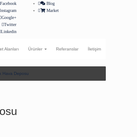
Facebook
Blog
Instagram
Market
Google+
Twitter
Linkedin
et Alanları
Ürünler
Referanslar
İletişim
k Hava Deposu
posu