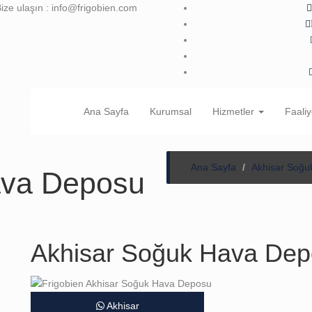
ize ulaşın : info@frigobien.com
Ana Sayfa
Kurumsal
Hizmetler
Faaliy
Ana Sayfa
Akhisar Soğu
ava Deposu
Akhisar Soğuk Hava De
Akhisar