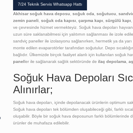
7/24 Teknik Servis Whatsapp Hattı
Akhisar soğuk hava deposu
,
soğuk oda
,
soğutucu
,
sandvi
zemin paneli
,
soğuk oda kapısı
,
çarpma kapı
,
sürgülü kapı
ve çevresinde hizmet vermekteyiz. Soğuk hava depoları hayvansa
uzun süre saklanabilmesi için yalıtımın sağlanması ile izole edile
sandviç paneller ile izolasyonu sağlanırken, hermetik ya da yar
monte edilen evaparotörler tarafından soğutulur. Depo sıcaklığ
bağlıdır. Ülkemizde birçok faaliyet alanlı için kullanılan soğuk ha
panel
ler ile sağlanarak sağlık sektöründe de
ilaç depolama
,
a
Soğuk Hava Depoları Sıca
Alınırlar;
Soğuk hava depoları, içinde depolanacak ürünlerin optimum sakl
Soğuk hava depoları tek bölümden oluşabileceği gibi, farklı sıca
oluşabilir. Böyle bir soğuk hava deposunun farklı bölümlerinde de
ı
ürünler de muhafaza edilebilir.