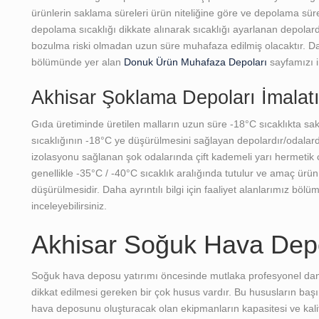
ürünlerin saklama süreleri ürün niteliğine göre ve depolama sü
depolama sıcaklığı dikkate alınarak sıcaklığı ayarlanan depola
bozulma riski olmadan uzun süre muhafaza edilmiş olacaktır. Daha 
bölümünde yer alan
Donuk Ürün Muhafaza Depoları
sayfamızı in
Akhisar Şoklama Depoları İmalat
Gıda üretiminde üretilen malların uzun süre -18°C sıcaklıkta sak
sıcaklığının -18°C ye düşürülmesini sağlayan depolardır/odalard
izolasyonu sağlanan şok odalarında çift kademeli yarı hermetik ci
genellikle -35°C / -40°C sıcaklık aralığında tutulur ve amaç ürü
düşürülmesidir. Daha ayrıntılı bilgi için faaliyet alanlarımız bö
inceleyebilirsiniz.
Akhisar Soğuk Hava Dep
Soğuk hava deposu yatırımı öncesinde mutlaka profesyonel danı
dikkat edilmesi gereken bir çok husus vardır. Bu hususların başı
hava deposunu oluşturacak olan ekipmanların kapasitesi ve kalites