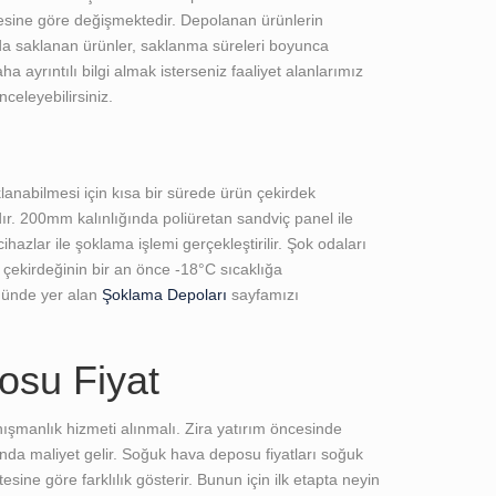
resine göre değişmektedir. Depolanan ürünlerin
rda saklanan ürünler, saklanma süreleri boyunca
ayrıntılı bilgi almak isterseniz faaliyet alanlarımız
celeyebilirsiniz.
ı
lanabilmesi için kısa bir sürede ürün çekirdek
ır. 200mm kalınlığında poliüretan sandviç panel ile
hazlar ile şoklama işlemi gerçekleştirilir. Şok odaları
n çekirdeğinin bir an önce -18°C sıcaklığa
lümünde yer alan
Şoklama Depoları
sayfamızı
osu Fiyat
şmanlık hizmeti alınmalı. Zira yatırım öncesinde
nda maliyet gelir. Soğuk hava deposu fiyatları soğuk
ine göre farklılık gösterir. Bunun için ilk etapta neyin